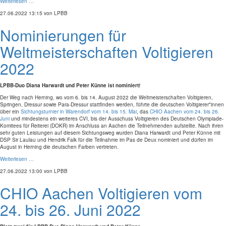
Weiterlesen …
27.06.2022 13:15
von LPBB
Nominierungen für
Weltmeisterschaften Voltigieren
2022
LPBB-Duo Diana Harwardt und Peter Künne ist nominiert!
Der Weg nach Herning, wo vom 6. bis 14. August 2022 die Weltmeisterschaften Voltigieren,
Springen, Dressur sowie Para-Dressur stattfinden werden, führte die deutschen Voltigierer*innen
über ein
Sichtungsturnier in Warendorf vom 14. bis 15. Mai
, das
CHIO Aachen vom 24. bis 26.
Juni
und mindestens ein weiteres CVI, bis der Ausschuss Voltigieren des Deutschen Olympiade-
Komitees für Reiterei (DOKR) im Anschluss an Aachen die Teilnehmenden aufstellte. Nach ihren
sehr guten Leistungen auf diesem Sichtungsweg wurden Diana Harwardt und Peter Künne mit
DSP Sir Laulau und Hendrik Falk für die Teilnahme im Pas de Deux nominiert und dürfen im
August in Herning die deutschen Farben vertreten.
Weiterlesen …
27.06.2022 13:00
von LPBB
CHIO Aachen Voltigieren vom
24. bis 26. Juni 2022