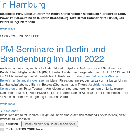
in Hamburg
Deutsches Pony-Dressur-Derby mit Berlin-Brandenburger Beteiligung
&
großartige Derby-
Power im Parcours made in Berlin-Brandenburg: Max-Hilmar Borchert wird Fünfter, Jan
Peters belegt Platz neun
Weiterlesen …
01.06.2022 07:00
von LPBB
PM-Seminare in Berlin und
Brandenburg im Juni 2022
Auch im Juni werden, wie bereits in den Monaten April und Mai, wieder zwei Seminare der
Persönlichen Mitglieder der FN (PM) in Berlin-Brandenburg angeboten: am 10. Juni 2022 von 18
bis 21 Uhr im Reitsportverein am Maifeld in Berlin zum Thema
„Heranführen von Pferd und
Reiter*in an Geländehindernisse“
mit Martin Plewa und am 20. Juni 2022 von 18 bis 21 Uhr im
Landwirtschaftsbetrieb Blum in Bötzow (Oberkrämer) zum Thema
„Ausbildung junger
Springpferde“
mit Peter Teeuwen. Anmeldungen sind unter den vorstehenden Links möglich
(Gebühren: PM 20 €, Nicht-PM 30 €). Die Teilnahme kann je Seminar mit 2 Lerneinheiten (Profil
4) zur Trainerlizenz-Verlängerung anerkannt werden.
Weiterlesen …
▲ nach oben
Diese Website nutzt Cookies. Einige von ihnen sind essenziell, während andere helfen, diese
Website zu verbessern.
Essenziell
Details einblenden
Details ausblenden
Contao HTTPS CSRF Token