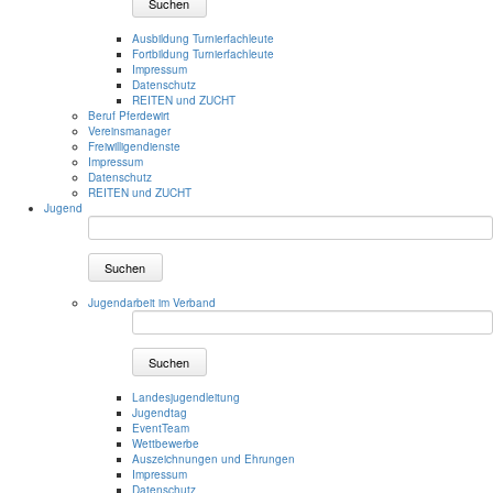
Suchen
Ausbildung Turnierfachleute
Fortbildung Turnierfachleute
Impressum
Datenschutz
REITEN und ZUCHT
Beruf Pferdewirt
Vereinsmanager
Freiwilligendienste
Impressum
Datenschutz
REITEN und ZUCHT
Jugend
Suchen
Jugendarbeit im Verband
Suchen
Landesjugendleitung
Jugendtag
EventTeam
Wettbewerbe
Auszeichnungen und Ehrungen
Impressum
Datenschutz