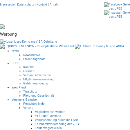
Impressum
|
Datenschutz
|
Kontakt
|
Anfahrt
Werbung
News
Newsarchive
Stellenangebote
LPBB
Kontakt
Gremien
Verbandsdokumente
Mitgliederversammlung
Gebührenordnung
Wert Pferd
Tierschutz
Pferd und Gesellschaft
Vereine & Betriebe
Reitschule finden
Vereine
Mitgliedsverein werden
Fit für den Vorstand
Vereinsberatung durch die LSBs
Ehrenamtsversicherung der VBG
Fördermöglichkeiten