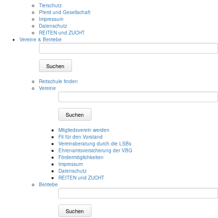
Tierschutz
Pferd und Gesellschaft
Impressum
Datenschutz
REITEN und ZUCHT
Vereine & Betriebe
Suchen
Reitschule finden
Vereine
Suchen
Mitgliedsverein werden
Fit für den Vorstand
Vereinsberatung durch die LSBs
Ehrenamtsversicherung der VBG
Fördermöglichkeiten
Impressum
Datenschutz
REITEN und ZUCHT
Betriebe
Suchen