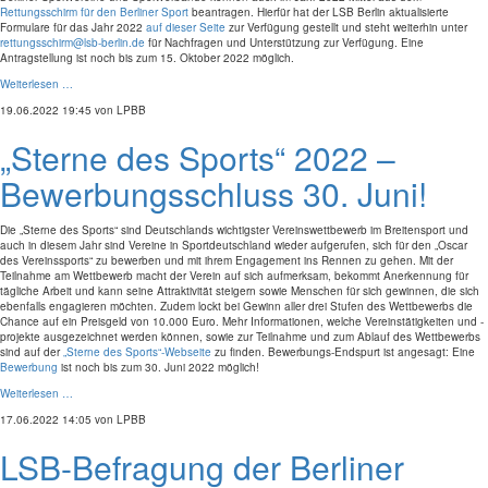
Rettungsschirm für den Berliner Sport
beantragen. Hierfür hat der LSB Berlin aktualisierte
Formulare für das Jahr 2022
auf dieser Seite
zur Verfügung gestellt und steht weiterhin unter
rettungsschirm@lsb-berlin.de
für Nachfragen und Unterstützung zur Verfügung. Eine
Antragstellung ist noch bis zum 15. Oktober 2022 möglich.
Weiterlesen …
19.06.2022 19:45
von LPBB
„Sterne des Sports“ 2022 –
Bewerbungsschluss 30. Juni!
Die „Sterne des Sports“ sind Deutschlands wichtigster Vereinswettbewerb im Breitensport und
auch in diesem Jahr sind Vereine in Sportdeutschland wieder aufgerufen, sich für den „Oscar
des Vereinssports“ zu bewerben und mit ihrem Engagement ins Rennen zu gehen. Mit der
Teilnahme am Wettbewerb macht der Verein auf sich aufmerksam, bekommt Anerkennung für
tägliche Arbeit und kann seine Attraktivität steigern sowie Menschen für sich gewinnen, die sich
ebenfalls engagieren möchten. Zudem lockt bei Gewinn aller drei Stufen des Wettbewerbs die
Chance auf ein Preisgeld von 10.000 Euro. Mehr Informationen, welche Vereinstätigkeiten und -
projekte ausgezeichnet werden können, sowie zur Teilnahme und zum Ablauf des Wettbewerbs
sind auf der
„Sterne des Sports“-Webseite
zu finden. Bewerbungs-Endspurt ist angesagt: Eine
Bewerbung
ist noch bis zum 30. Juni 2022 möglich!
Weiterlesen …
17.06.2022 14:05
von LPBB
LSB-Befragung der Berliner