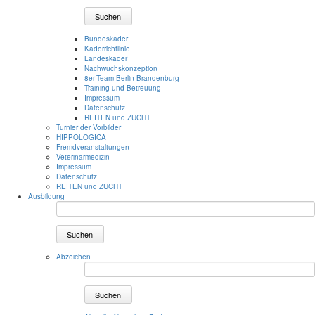
Suchen
Bundeskader
Kaderrichtlinie
Landeskader
Nachwuchskonzeption
8er-Team Berlin-Brandenburg
Training und Betreuung
Impressum
Datenschutz
REITEN und ZUCHT
Turnier der Vorbilder
HIPPOLOGICA
Fremdveranstaltungen
Veterinärmedizin
Impressum
Datenschutz
REITEN und ZUCHT
Ausbildung
Suchen
Abzeichen
Suchen