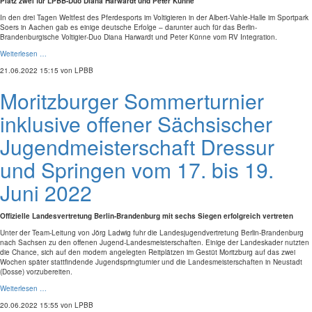
Platz zwei für LPBB-Duo Diana Harwardt und Peter Künne
In den drei Tagen Weltfest des Pferdesports im Voltigieren in der Albert-Vahle-Halle im Sportpark
Soers in Aachen gab es einige deutsche Erfolge – darunter auch für das Berlin-
Brandenburgische Voltigier-Duo Diana Harwardt und Peter Künne vom RV Integration.
Weiterlesen …
21.06.2022 15:15
von LPBB
Moritzburger Sommerturnier
inklusive offener Sächsischer
Jugendmeisterschaft Dressur
und Springen vom 17. bis 19.
Juni 2022
Offizielle Landesvertretung Berlin-Brandenburg mit sechs Siegen erfolgreich vertreten
Unter der Team-Leitung von Jörg Ladwig fuhr die Landesjugendvertretung Berlin-Brandenburg
nach Sachsen zu den offenen Jugend-Landesmeisterschaften. Einige der Landeskader nutzten
die Chance, sich auf den modern angelegten Reitplätzen im Gestüt Moritzburg auf das zwei
Wochen später stattfindende Jugendspringturnier und die Landesmeisterschaften in Neustadt
(Dosse) vorzubereiten.
Weiterlesen …
20.06.2022 15:55
von LPBB