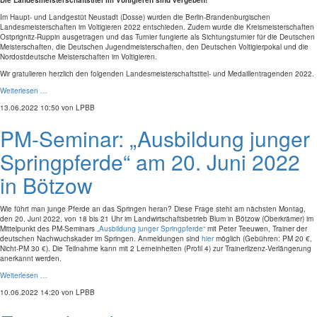
Die Landesmeisterschaftstitel im Voltigieren sind vergeben!
Im Haupt- und Landgestüt Neustadt (Dosse) wurden die Berlin-Brandenburgischen
Landesmeisterschaften im Voltigieren 2022 entschieden. Zudem wurde die Kreismeisterschaften
Ostprignitz-Ruppin ausgetragen und das Turnier fungierte als Sichtungsturnier für die Deutschen
Meisterschaften, die Deutschen Jugendmeisterschaften, den Deutschen Voltigierpokal und die
Nordostdeutsche Meisterschaften im Voltigieren.
Wir gratulieren herzlich den folgenden Landesmeisterschaftstitel- und Medaillentragenden 2022.
Weiterlesen …
13.06.2022 10:50
von LPBB
PM-Seminar: „Ausbildung junger
Springpferde“ am 20. Juni 2022
in Bötzow
Wie führt man junge Pferde an das Springen heran? Diese Frage steht am nächsten Montag,
den 20. Juni 2022, von 18 bis 21 Uhr im Landwirtschaftsbetrieb Blum in Bötzow (Oberkrämer) im
Mittelpunkt des PM-Seminars
„Ausbildung junger Springpferde“
mit Peter Teeuwen, Trainer der
deutschen Nachwuchskader im Springen. Anmeldungen sind
hier
möglich (Gebühren: PM 20 €,
Nicht-PM 30 €). Die Teilnahme kann mit 2 Lerneinheiten (Profil 4) zur Trainerlizenz-Verlängerung
anerkannt werden.
Weiterlesen …
10.06.2022 14:20
von LPBB