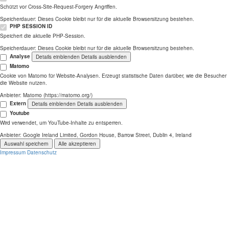
Schützt vor Cross-Site-Request-Forgery Angriffen.
Speicherdauer:
Dieses Cookie bleibt nur für die aktuelle Browsersitzung bestehen.
PHP SESSION ID
Speichert die aktuelle PHP-Session.
Speicherdauer:
Dieses Cookie bleibt nur für die aktuelle Browsersitzung bestehen.
Analyse
Details einblenden
Details ausblenden
Matomo
Cookie von Matomo für Website-Analysen. Erzeugt statistische Daten darüber, wie die Besucher
die Website nutzen.
Anbieter:
Matomo (https://matomo.org/)
Extern
Details einblenden
Details ausblenden
Youtube
Wird verwendet, um YouTube-Inhalte zu entsperren.
Anbieter:
Google Ireland Limited, Gordon House, Barrow Street, Dublin 4, Ireland
Auswahl speichern
Alle akzeptieren
Impressum
Datenschutz