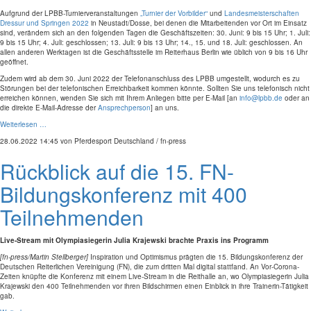
Aufgrund der LPBB-Turnierveranstaltungen
„Turnier der Vorbilder“
und
Landesmeisterschaften
Dressur und Springen 2022
in Neustadt/Dosse, bei denen die Mitarbeitenden vor Ort im Einsatz
sind, verändern sich an den folgenden Tagen die Geschäftszeiten: 30. Juni: 9 bis 15 Uhr; 1. Juli:
9 bis 15 Uhr; 4. Juli: geschlossen; 13. Juli: 9 bis 13 Uhr; 14., 15. und 18. Juli: geschlossen. An
allen anderen Werktagen ist die Geschäftsstelle im Reiterhaus Berlin wie üblich von 9 bis 16 Uhr
geöffnet.
Zudem wird ab dem 30. Juni 2022 der Telefonanschluss des LPBB umgestellt, wodurch es zu
Störungen bei der telefonischen Erreichbarkeit kommen könnte. Sollten Sie uns telefonisch nicht
erreichen können, wenden Sie sich mit Ihrem Anliegen bitte per E-Mail [an
info@lpbb.de
oder an
die direkte E-Mail-Adresse der
Ansprechperson
] an uns.
Weiterlesen …
28.06.2022 14:45
von Pferdesport Deutschland / fn-press
Rückblick auf die 15. FN-
Bildungskonferenz mit 400
Teilnehmenden
Live-Stream mit Olympiasiegerin Julia Krajewski brachte Praxis ins Programm
[fn-press/Martin Stellberger]
Inspiration und Optimismus prägten die 15. Bildungskonferenz der
Deutschen Reiterlichen Vereinigung (FN), die zum dritten Mal digital stattfand. An Vor-Corona-
Zeiten knüpfte die Konferenz mit einem Live-Stream in die Reithalle an, wo Olympiasiegerin Julia
Krajewski den 400 Teilnehmenden vor ihren Bildschirmen einen Einblick in ihre Trainerin-Tätigkeit
gab.