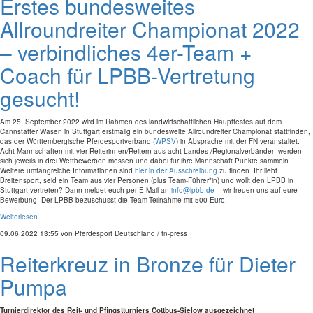
Erstes bundesweites
Allroundreiter Championat 2022
– verbindliches 4er-Team +
Coach für LPBB-Vertretung
gesucht!
Am 25. September 2022 wird im Rahmen des landwirtschaftlichen Hauptfestes auf dem
Cannstatter Wasen in Stuttgart erstmalig ein bundesweite Allroundreiter Championat stattfinden,
das der Württembergische Pferdesportverband (
WPSV
) in Absprache mit der FN veranstaltet.
Acht Mannschaften mit vier Reiterinnen/Reitern aus acht Landes-/Regionalverbänden werden
sich jeweils in drei Wettbewerben messen und dabei für ihre Mannschaft Punkte sammeln.
Weitere umfangreiche Informationen sind
hier in der Ausschreibung
zu finden. Ihr liebt
Breitensport, seid ein Team aus vier Personen (plus Team-Führer*in) und wollt den LPBB in
Stuttgart vertreten? Dann meldet euch per E-Mail an
info@lpbb.de
– wir freuen uns auf eure
Bewerbung! Der LPBB bezuschusst die Team-Teilnahme mit 500 Euro.
Weiterlesen …
09.06.2022 13:55
von Pferdesport Deutschland / fn-press
Reiterkreuz in Bronze für Dieter
Pumpa
Turnierdirektor des Reit- und Pfingstturniers Cottbus-Sielow ausgezeichnet