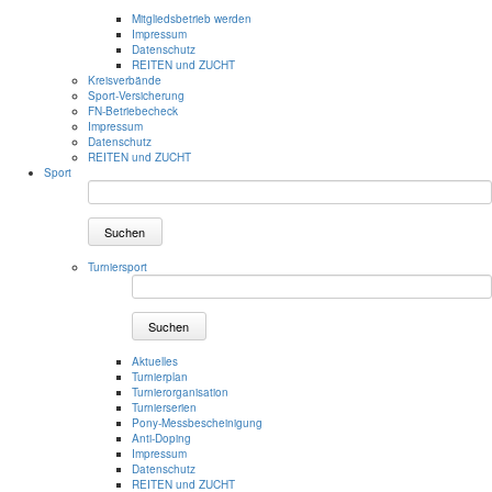
Mitgliedsbetrieb werden
Impressum
Datenschutz
REITEN und ZUCHT
Kreisverbände
Sport-Versicherung
FN-Betriebecheck
Impressum
Datenschutz
REITEN und ZUCHT
Sport
Suchen
Turniersport
Suchen
Aktuelles
Turnierplan
Turnierorganisation
Turnierserien
Pony-Messbescheinigung
Anti-Doping
Impressum
Datenschutz
REITEN und ZUCHT