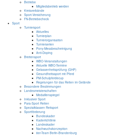
Betriebe
Mitgliedsbetrieb werden
Kreisverbände
Sport-Versicherung
FN-Betriebecheck
Sport
Turniersport
Aktuelles
Turnierplan
Turnierorganisation
Turnierserien
Pony-Messbescheinigung
Anti-Doping
Breitensport
WBO-Veranstaltungen
Aktuelle WBO-Termine
Gelassenheitsprüfung (GHP)
Gesundheitssport mit Pferd
PM-Schulpferdecup
Regelungen für das Reiten im Gelände
Besondere Bestimmungen
Landesmeisterschaften
Medaillenspiegel
Inklusiver Sport
Para-Sport Reiten
Spezialklassen Reitsport
Sportförderung
Bundeskader
Kaderrichtlinie
Landeskader
Nachwuchskonzeption
8er-Team Berlin-Brandenburg