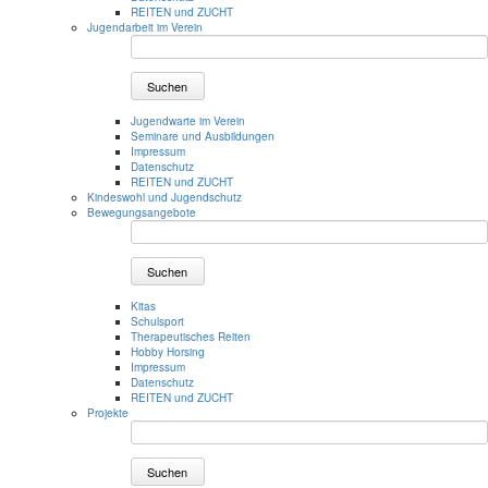
REITEN und ZUCHT
Jugendarbeit im Verein
Suchen
Jugendwarte im Verein
Seminare und Ausbildungen
Impressum
Datenschutz
REITEN und ZUCHT
Kindeswohl und Jugendschutz
Bewegungsangebote
Suchen
Kitas
Schulsport
Therapeutisches Reiten
Hobby Horsing
Impressum
Datenschutz
REITEN und ZUCHT
Projekte
Suchen