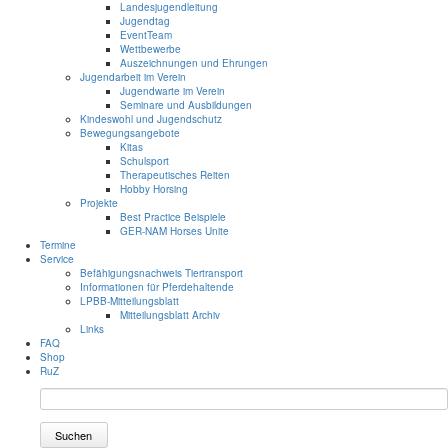
Landesjugendleitung
Jugendtag
EventTeam
Wettbewerbe
Auszeichnungen und Ehrungen
Jugendarbeit im Verein
Jugendwarte im Verein
Seminare und Ausbildungen
Kindeswohl und Jugendschutz
Bewegungsangebote
Kitas
Schulsport
Therapeutisches Reiten
Hobby Horsing
Projekte
Best Practice Beispiele
GER-NAM Horses Unite
Termine
Service
Befähigungsnachweis Tiertransport
Informationen für Pferdehaltende
LPBB-Mitteilungsblatt
Mitteilungsblatt Archiv
Links
FAQ
Shop
RuZ
Suchen