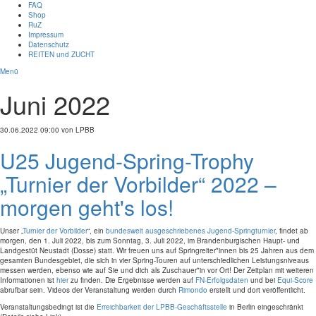
FAQ
Shop
RuZ
Impressum
Datenschutz
REITEN und ZUCHT
Menü
Juni 2022
30.06.2022 09:00
von LPBB
U25 Jugend-Spring-Trophy
„Turnier der Vorbilder“ 2022 –
morgen geht's los!
Unser „
Turnier der Vorbilder
“, ein
bundesweit ausgeschriebenes Jugend-Springturnier
, findet ab
morgen, den 1. Juli 2022, bis zum Sonntag, 3. Juli 2022, im Brandenburgischen Haupt- und
Landgestüt Neustadt (Dosse) statt. Wir freuen uns auf Springreiter*innen bis 25 Jahren aus dem
gesamten Bundesgebiet, die sich in vier Spring-Touren auf unterschiedlichen Leistungsniveaus
messen werden, ebenso wie auf Sie und dich als Zuschauer*in vor Ort! Der Zeitplan mit weiteren
Informationen ist
hier
zu finden. Die Ergebnisse werden auf
FN-Erfolgsdaten
und bei
Equi-Score
abrufbar sein. Videos der Veranstaltung werden durch
Rimondo
erstellt und dort veröffentlicht.
Veranstaltungsbedingt ist die
Erreichbarkeit der LPBB-Geschäftsstelle
in Berlin eingeschränkt