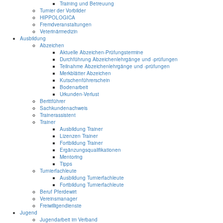
Training und Betreuung
Turnier der Vorbilder
HIPPOLOGICA
Fremdveranstaltungen
Veterinärmedizin
Ausbildung
Abzeichen
Aktuelle Abzeichen-Prüfungstermine
Durchführung Abzeichenlehrgänge und -prüfungen
Teilnahme Abzeichenlehrgänge und -prüfungen
Merkblätter Abzeichen
Kutschenführerschein
Bodenarbeit
Urkunden-Verlust
Berittführer
Sachkundenachweis
Trainerassistent
Trainer
Ausbildung Trainer
Lizenzen Trainer
Fortbildung Trainer
Ergänzungsqualifikationen
Mentoring
Tipps
Turnierfachleute
Ausbildung Turnierfachleute
Fortbildung Turnierfachleute
Beruf Pferdewirt
Vereinsmanager
Freiwilligendienste
Jugend
Jugendarbeit im Verband