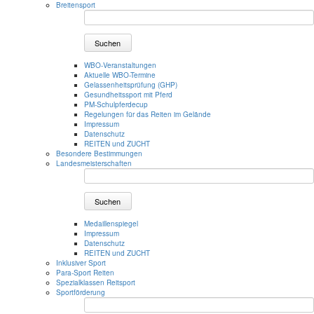
Breitensport
Suchen
WBO-Veranstaltungen
Aktuelle WBO-Termine
Gelassenheitsprüfung (GHP)
Gesundheitssport mit Pferd
PM-Schulpferdecup
Regelungen für das Reiten im Gelände
Impressum
Datenschutz
REITEN und ZUCHT
Besondere Bestimmungen
Landesmeisterschaften
Suchen
Medaillenspiegel
Impressum
Datenschutz
REITEN und ZUCHT
Inklusiver Sport
Para-Sport Reiten
Spezialklassen Reitsport
Sportförderung