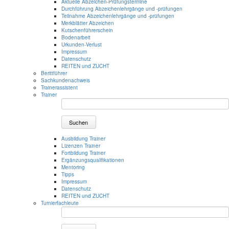
Aktuelle Abzeichen-Prüfungstermine
Durchführung Abzeichenlehrgänge und -prüfungen
Teilnahme Abzeichenlehrgänge und -prüfungen
Merkblätter Abzeichen
Kutschenführerschein
Bodenarbeit
Urkunden-Verlust
Impressum
Datenschutz
REITEN und ZUCHT
Berittführer
Sachkundenachweis
Trainerassistent
Trainer
Suchen
Ausbildung Trainer
Lizenzen Trainer
Fortbildung Trainer
Ergänzungsqualifikationen
Mentoring
Tipps
Impressum
Datenschutz
REITEN und ZUCHT
Turnierfachleute