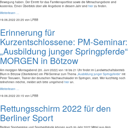
Bewegung haben. Der Eintritt für das Familiensportfest sowie die Mitmachangebote sind
kostenlos. Einen Überblick über alle Angebote in diesem Jahr sind
hier
zu finden.
Weiterlesen …
19.06.2022 20:25
von LPBB
Erinnerung für
Kurzentschlossene: PM-Seminar:
„Ausbildung junger Springpferde“
MORGEN in Bötzow
Am morgigen Montagabend (20. Juni 2022) von 18 bis 21 Uhr findet im Landwirtschaftsbetrieb
Blum in Bötzow (Oberkrämer) ein PM-Seminar zum Thema
„Ausbildung junger Springpferde“
mit
Peter Teeuwen, Trainer der deutschen Nachwuchskader im Springen, statt. Wer kurzfristig noch
teilnehmen möchte, meldet sich bitte umgehend
hier
an.
Weiterlesen …
19.06.2022 20:15
von LPBB
Rettungsschirm 2022 für den
Berliner Sport
Berliner Sportvereine und Sportverbände können auch im Jahr 2022 Mittel aus dem