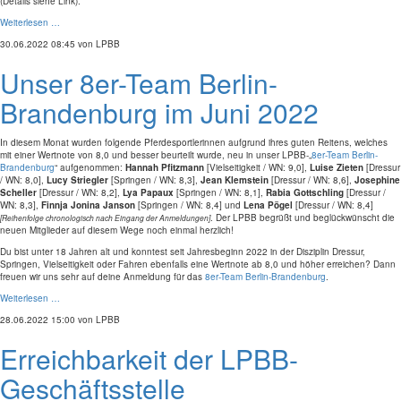
(Details siehe Link).
Weiterlesen …
30.06.2022 08:45
von LPBB
Unser 8er-Team Berlin-
Brandenburg im Juni 2022
In diesem Monat wurden folgende Pferdesportlerinnen aufgrund ihres guten Reitens, welches
mit einer Wertnote von 8,0 und besser beurteilt wurde, neu in unser LPBB-„
8er-Team Berlin-
Brandenburg
“ aufgenommen:
Hannah Pfitzmann
[Vielseitigkeit / WN: 9,0],
Luise Zieten
[Dressur
/ WN: 8,0],
Lucy Striegler
[Springen / WN: 8,3],
Jean Klemstein
[Dressur / WN: 8,6],
Josephine
Scheller
[Dressur / WN: 8,2],
Lya Papaux
[Springen / WN: 8,1],
Rabia Gottschling
[Dressur /
WN: 8,3],
Finnja Jonina Janson
[Springen / WN: 8,4] und
Lena Pögel
[Dressur / WN: 8,4]
. Der LPBB begrüßt und beglückwünscht die
[Reihenfolge chronologisch nach Eingang der Anmeldungen]
neuen Mitglieder auf diesem Wege noch einmal herzlich!
Du bist unter 18 Jahren alt und konntest seit Jahresbeginn 2022 in der Disziplin Dressur,
Springen, Vielseitigkeit oder Fahren ebenfalls eine Wertnote ab 8,0 und höher erreichen? Dann
freuen wir uns sehr auf deine Anmeldung für das
8er-Team Berlin-Brandenburg
.
Weiterlesen …
28.06.2022 15:00
von LPBB
Erreichbarkeit der LPBB-
Geschäftsstelle