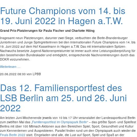
Future Champions vom 14. bis
19. Juni 2022 in Hagen a.T.W.
Grand Prix-Platzierungen für Paula Fischer und Charlotte Höing
Insgesamt neun Platzierungen, darunter zwei Siege, verbuchten die Berlin-Brandenburger
Juniorinnen und Junge Springreiterinnen bei den internationalen Future Champions vom 14. bis
19. Juni 2022 auf dem Hof Kasselmann in Hagen a.T.W. Das mit internationalem Spitzen-
Nachwuchs besetzte Jugend-Nationenpreisturnier ist immer auch eine Leistungsüberprüfung für
den bestehenden Bundeskader und ermöglicht, entsprechende Nachnominierungen durch das
DOKR vorzunehmen.
Weiterlesen …
20.06.2022 08:00
von LPBB
Das 12. Familiensportfest des
LSB Berlin am 25. und 26. Juni
2022
Am letzten Juni-Wochenende jeweils von 10 bis 17 Uhr veranstaltet der Landessportbund Berlin
zum zwölften Mal das „
Familiensportfest im Olympiapark Berlin
“ – das größte Sport- und Spielfest
Berlins mit über 100 Mitmach-Aktionen aus den Bereichen Spiel, Sport, Gesundheit und Kultur
zum Kennenlernen und Ausprobieren. Parallel finden rund um den Olympiapark auch wieder die
Finals Berlin 2022
statt. Eingeladen sind alle, die Lust auf Sport, Spiel und Spaß an der