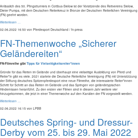
Anlässlich des 50. Pfingstturniers in Cottbus-Sielow ist der Vorsitzende des Reitvereins Sielow,
Dieter Pumpa, mit dem Deutschen Reiterkreuz in Bronze der Deutschen Reiterlichen Vereinigung
(FN) geehrt worden.
Weiterlesen …
02.06.2022 16:50
von Pferdesport Deutschland / fn-press
FN-Themenwoche „Sicherer
Geländereiten“
FN-Filmreihe gibt
Tipps für Vielseitigkeitsreiter*innen
Gründe für das Reiten im Gelände und überhaupt eine vielseitige Ausbildung von Pferd und
Reiter*in gibt es viele. 2021 startete die Deutsche Reiterliche Vereinigung (FN) mit Unterstützung
der Stiftung deutsches Spitzenpferdesport eine neue Filmreihe, die interessierte Reiter*innen
Schritt für Schritt an das Reiten im Gelände und das Springen von geländetypischen
Hindernissen heranführt. Zu den ersten vier Filmen sind in diesem Jahr weitere vier
hinzugekommen, die jetzt in einer Themenwoche auf den Kanälen der FN vorgestellt werden.
Weiterlesen …
02.06.2022 16:15
von LPBB
Deutsches Spring- und Dressur-
Derby vom 25. bis 29. Mai 2022