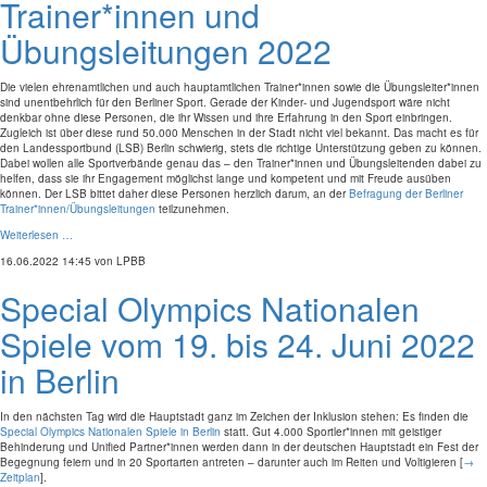
Trainer*innen und
Übungsleitungen 2022
Die vielen ehrenamtlichen und auch hauptamtlichen Trainer*innen sowie die Übungsleiter*innen
sind unentbehrlich für den Berliner Sport. Gerade der Kinder- und Jugendsport wäre nicht
denkbar ohne diese Personen, die ihr Wissen und ihre Erfahrung in den Sport einbringen.
Zugleich ist über diese rund 50.000 Menschen in der Stadt nicht viel bekannt. Das macht es für
den Landessportbund (LSB) Berlin schwierig, stets die richtige Unterstützung geben zu können.
Dabei wollen alle Sportverbände genau das – den Trainer*innen und Übungsleitenden dabei zu
helfen, dass sie ihr Engagement möglichst lange und kompetent und mit Freude ausüben
können. Der LSB bittet daher diese Personen herzlich darum, an der
Befragung der Berliner
Trainer*innen/Übungsleitungen
teilzunehmen.
Weiterlesen …
16.06.2022 14:45
von LPBB
Special Olympics Nationalen
Spiele vom 19. bis 24. Juni 2022
in Berlin
In den nächsten Tag wird die Hauptstadt ganz im Zeichen der Inklusion stehen: Es finden die
Special Olympics Nationalen Spiele in Berlin
statt. Gut 4.000 Sportler*innen mit geistiger
Behinderung und Unified Partner*innen werden dann in der deutschen Hauptstadt ein Fest der
Begegnung feiern und in 20 Sportarten antreten – darunter auch im Reiten und Voltigieren [
→
Zeitplan
].