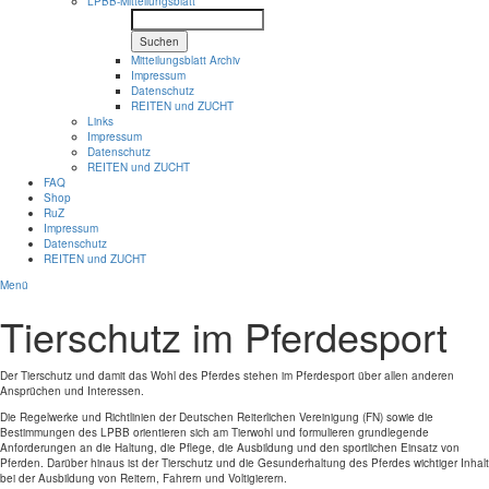
LPBB-Mitteilungsblatt
Suchen
Mitteilungsblatt Archiv
Impressum
Datenschutz
REITEN und ZUCHT
Links
Impressum
Datenschutz
REITEN und ZUCHT
FAQ
Shop
RuZ
Impressum
Datenschutz
REITEN und ZUCHT
Menü
Tierschutz im Pferdesport
Der Tierschutz und damit das Wohl des Pferdes stehen im Pferdesport über allen anderen
Ansprüchen und Interessen.
Die Regelwerke und Richtlinien der Deutschen Reiterlichen Vereinigung (FN) sowie die
Bestimmungen des LPBB orientieren sich am Tierwohl und formulieren grundlegende
Anforderungen an die Haltung, die Pflege, die Ausbildung und den sportlichen Einsatz von
Pferden. Darüber hinaus ist der Tierschutz und die Gesunderhaltung des Pferdes wichtiger Inhalt
bei der Ausbildung von Reitern, Fahrern und Voltigierern.