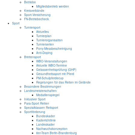
Betriebe
Mitgliedsbetrieb werden
Kreisverbände
Sport-Versicherung
FN-Betriebecheck
Sport
Turniersport
Aktuelles
Turnierplan
Turnierorganisation
Turnierserien
Pony-Messbescheinigung
Anti-Doping
Breitensport
WBO-Veranstaltungen
Aktuelle WBO-Termine
Gelassenheitsprüfung (GHP)
Gesundheitssport mit Pferd
PM-Schulpferdecup
Regelungen für das Reiten im Gelände
Besondere Bestimmungen
Landesmeisterschaften
Medaillenspiegel
Inklusiver Sport
Para-Sport Reiten
Spezialklassen Reitsport
Sportförderung
Bundeskader
Kaderrichtlinie
Landeskader
Nachwuchskonzeption
8er-Team Berlin-Brandenburg