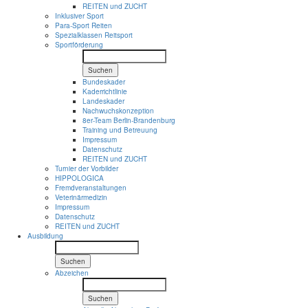
REITEN und ZUCHT
Inklusiver Sport
Para-Sport Reiten
Spezialklassen Reitsport
Sportförderung
Suchen
Bundeskader
Kaderrichtlinie
Landeskader
Nachwuchskonzeption
8er-Team Berlin-Brandenburg
Training und Betreuung
Impressum
Datenschutz
REITEN und ZUCHT
Turnier der Vorbilder
HIPPOLOGICA
Fremdveranstaltungen
Veterinärmedizin
Impressum
Datenschutz
REITEN und ZUCHT
Ausbildung
Suchen
Abzeichen
Suchen