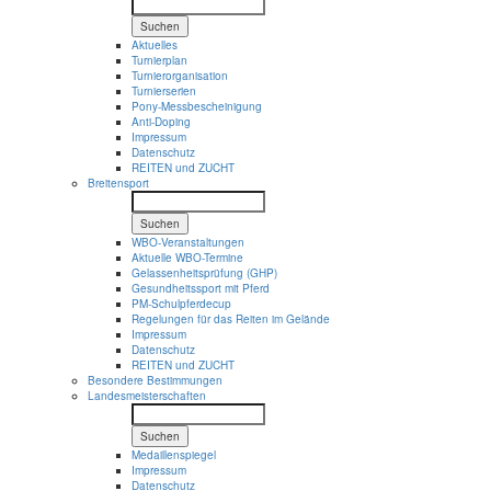
Suchen
Aktuelles
Turnierplan
Turnierorganisation
Turnierserien
Pony-Messbescheinigung
Anti-Doping
Impressum
Datenschutz
REITEN und ZUCHT
Breitensport
Suchen
WBO-Veranstaltungen
Aktuelle WBO-Termine
Gelassenheitsprüfung (GHP)
Gesundheitssport mit Pferd
PM-Schulpferdecup
Regelungen für das Reiten im Gelände
Impressum
Datenschutz
REITEN und ZUCHT
Besondere Bestimmungen
Landesmeisterschaften
Suchen
Medaillenspiegel
Impressum
Datenschutz