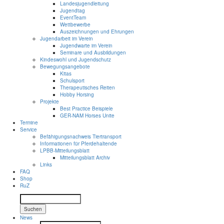
Landesjugendleitung
Jugendtag
EventTeam
Wettbewerbe
Auszeichnungen und Ehrungen
Jugendarbeit im Verein
Jugendwarte im Verein
Seminare und Ausbildungen
Kindeswohl und Jugendschutz
Bewegungsangebote
Kitas
Schulsport
Therapeutisches Reiten
Hobby Horsing
Projekte
Best Practice Beispiele
GER-NAM Horses Unite
Termine
Service
Befähigungsnachweis Tiertransport
Informationen für Pferdehaltende
LPBB-Mitteilungsblatt
Mitteilungsblatt Archiv
Links
FAQ
Shop
RuZ
Suchen
News