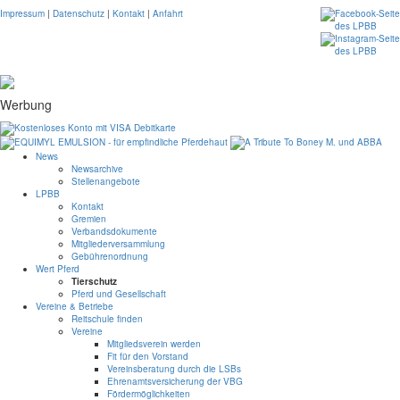
Impressum
|
Datenschutz
|
Kontakt
|
Anfahrt
Werbung
News
Newsarchive
Stellenangebote
LPBB
Kontakt
Gremien
Verbandsdokumente
Mitgliederversammlung
Gebührenordnung
Wert Pferd
Tierschutz
Pferd und Gesellschaft
Vereine & Betriebe
Reitschule finden
Vereine
Mitgliedsverein werden
Fit für den Vorstand
Vereinsberatung durch die LSBs
Ehrenamtsversicherung der VBG
Fördermöglichkeiten