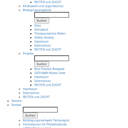
REITEN und ZUCHT
Kindeswohl und Jugendschutz
Bewegungsangebote
Suchen
Kitas
Schulsport
Therapeutisches Reiten
Hobby Horsing
Impressum
Datenschutz
REITEN und ZUCHT
Projekte
Suchen
Best Practice Beispiele
GER-NAM Horses Unite
Impressum
Datenschutz
REITEN und ZUCHT
Impressum
Datenschutz
REITEN und ZUCHT
Termine
Service
Suchen
Befähigungsnachweis Tiertransport
Informationen für Pferdehaltende