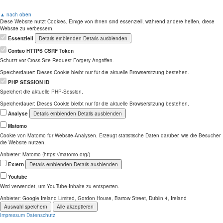
▲ nach oben
Diese Website nutzt Cookies. Einige von ihnen sind essenziell, während andere helfen, diese
Website zu verbessern.
Essenziell
Details einblenden
Details ausblenden
Contao HTTPS CSRF Token
Schützt vor Cross-Site-Request-Forgery Angriffen.
Speicherdauer:
Dieses Cookie bleibt nur für die aktuelle Browsersitzung bestehen.
PHP SESSION ID
Speichert die aktuelle PHP-Session.
Speicherdauer:
Dieses Cookie bleibt nur für die aktuelle Browsersitzung bestehen.
Analyse
Details einblenden
Details ausblenden
Matomo
Cookie von Matomo für Website-Analysen. Erzeugt statistische Daten darüber, wie die Besucher
die Website nutzen.
Anbieter:
Matomo (https://matomo.org/)
Extern
Details einblenden
Details ausblenden
Youtube
Wird verwendet, um YouTube-Inhalte zu entsperren.
Anbieter:
Google Ireland Limited, Gordon House, Barrow Street, Dublin 4, Ireland
Auswahl speichern
Alle akzeptieren
Impressum
Datenschutz