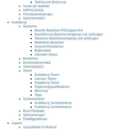
Training und Betreuung
Turnier der Vorbilder
HIPPOLOGICA
Fremdveranstaltungen
Veterinärmedizin
Ausbildung
Abzeichen
Aktuelle Abzeichen-Prüfungstermine
Durchführung Abzeichenlehrgänge und -prüfungen
Teilnahme Abzeichenlehrgänge und -prüfungen
Merkblätter Abzeichen
Kutschenführerschein
Bodenarbeit
Urkunden-Verlust
Berittführer
Sachkundenachweis
Trainerassistent
Trainer
Ausbildung Trainer
Lizenzen Trainer
Fortbildung Trainer
Ergänzungsqualifikationen
Mentoring
Tipps
Turnierfachleute
Ausbildung Turnierfachleute
Fortbildung Turnierfachleute
Beruf Pferdewirt
Vereinsmanager
Freiwilligendienste
Jugend
Jugendarbeit im Verband