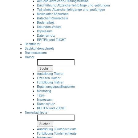
Aktuelle Abzeichen-Prüfungstermine
Durchführung Abzeichenlehrgänge und -prüfungen
Teilnahme Abzeichenlehrgänge und -prüfungen
Merkblätter Abzeichen
Kutschenführerschein
Bodenarbeit
Urkunden-Verlust
Impressum
Datenschutz
REITEN und ZUCHT
Berittführer
Sachkundenachweis
Trainerassistent
Trainer
Suchen
Ausbildung Trainer
Lizenzen Trainer
Fortbildung Trainer
Ergänzungsqualifikationen
Mentoring
Tipps
Impressum
Datenschutz
REITEN und ZUCHT
Turnierfachleute
Suchen
Ausbildung Turnierfachleute
Fortbildung Turnierfachleute
Impressum