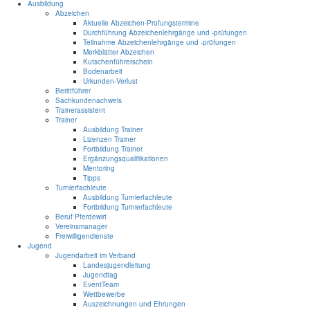
Ausbildung
Abzeichen
Aktuelle Abzeichen-Prüfungstermine
Durchführung Abzeichenlehrgänge und -prüfungen
Teilnahme Abzeichenlehrgänge und -prüfungen
Merkblätter Abzeichen
Kutschenführerschein
Bodenarbeit
Urkunden-Verlust
Berittführer
Sachkundenachweis
Trainerassistent
Trainer
Ausbildung Trainer
Lizenzen Trainer
Fortbildung Trainer
Ergänzungsqualifikationen
Mentoring
Tipps
Turnierfachleute
Ausbildung Turnierfachleute
Fortbildung Turnierfachleute
Beruf Pferdewirt
Vereinsmanager
Freiwilligendienste
Jugend
Jugendarbeit im Verband
Landesjugendleitung
Jugendtag
EventTeam
Wettbewerbe
Auszeichnungen und Ehrungen