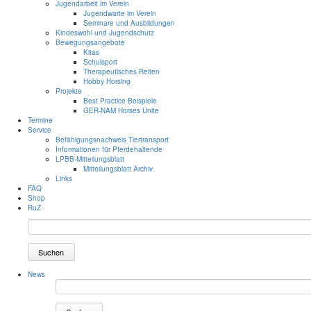
Jugendarbeit im Verein
Jugendwarte im Verein
Seminare und Ausbildungen
Kindeswohl und Jugendschutz
Bewegungsangebote
Kitas
Schulsport
Therapeutisches Reiten
Hobby Horsing
Projekte
Best Practice Beispiele
GER-NAM Horses Unite
Termine
Service
Befähigungsnachweis Tiertransport
Informationen für Pferdehaltende
LPBB-Mitteilungsblatt
Mitteilungsblatt Archiv
Links
FAQ
Shop
RuZ
Suchen
News