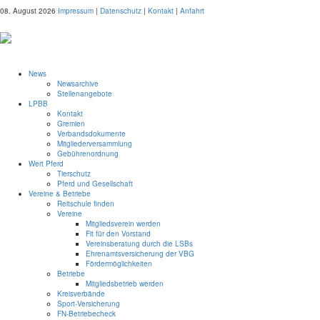
08. August 2026
Impressum
|
Datenschutz
|
Kontakt
|
Anfahrt
News
Newsarchive
Stellenangebote
LPBB
Kontakt
Gremien
Verbandsdokumente
Mitgliederversammlung
Gebührenordnung
Wert Pferd
Tierschutz
Pferd und Gesellschaft
Vereine & Betriebe
Reitschule finden
Vereine
Mitgliedsverein werden
Fit für den Vorstand
Vereinsberatung durch die LSBs
Ehrenamtsversicherung der VBG
Fördermöglichkeiten
Betriebe
Mitgliedsbetrieb werden
Kreisverbände
Sport-Versicherung
FN-Betriebecheck