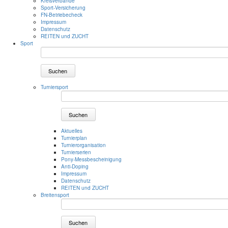
Kreisverbände
Sport-Versicherung
FN-Betriebecheck
Impressum
Datenschutz
REITEN und ZUCHT
Sport
Suchen
Turniersport
Suchen
Aktuelles
Turnierplan
Turnierorganisation
Turnierserien
Pony-Messbescheinigung
Anti-Doping
Impressum
Datenschutz
REITEN und ZUCHT
Breitensport
Suchen