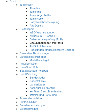
Sport
Turniersport
Aktuelles
Turnierplan
Turnierorganisation
Turnierserien
Pony-Messbescheinigung
Anti-Doping
Breitensport
WBO-Veranstaltungen
Aktuelle WBO-Termine
Gelassenheitsprüfung (GHP)
Gesundheitssport mit Pferd
PM-Schulpferdecup
Regelungen für das Reiten im Gelände
Besondere Bestimmungen
Landesmeisterschaften
Medaillenspiegel
Inklusiver Sport
Para-Sport Reiten
Spezialklassen Reitsport
Sportförderung
Bundeskader
Kaderrichtlinie
Landeskader
Nachwuchskonzeption
8er-Team Berlin-Brandenburg
Training und Betreuung
Turnier der Vorbilder
HIPPOLOGICA
Fremdveranstaltungen
Veterinärmedizin