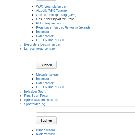
WBO-Veranstaltungen
Aktuelle WBO-Termine
Gelassenheitsprüfung (GHP)
Gesundheitssport mit Pferd
PM-Schulpferdecup
Regelungen für das Reiten im Gelände
Impressum
Datenschutz
REITEN und ZUCHT
Besondere Bestimmungen
Landesmeisterschaften
Suchen
Medaillenspiegel
Impressum
Datenschutz
REITEN und ZUCHT
Inklusiver Sport
Para-Sport Reiten
Spezialklassen Reitsport
Sportförderung
Suchen
Bundeskader
Kaderrichtlinie