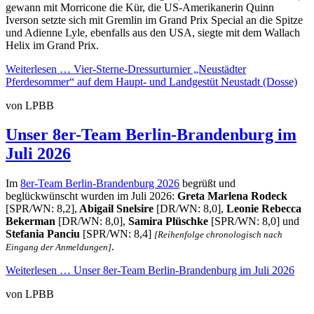
gewann mit Morricone die Kür, die US-Amerikanerin Quinn
Iverson setzte sich mit Gremlin im Grand Prix Special an die Spitze
und Adienne Lyle, ebenfalls aus den USA, siegte mit dem Wallach
Helix im Grand Prix.
Weiterlesen …
Vier-Sterne-Dressurturnier „Neustädter
Pferdesommer“ auf dem Haupt- und Landgestüt Neustadt (Dosse)
von LPBB
Unser 8er-Team Berlin-Brandenburg im
Juli 2026
Im
8er-Team Berlin-Brandenburg 2026
begrüßt und
beglückwünscht wurden im Juli 2026:
Greta Marlena Rodeck
[SPR/WN: 8,2],
Abigail Snelsire
[DR/WN: 8,0],
Leonie Rebecca
Bekerman
[DR/WN: 8,0],
Samira Plüschke
[SPR/WN: 8,0] und
Stefania Panciu
[SPR/WN: 8,4]
[Reihenfolge chronologisch nach
.
Eingang der Anmeldungen]
Weiterlesen …
Unser 8er-Team Berlin-Brandenburg im Juli 2026
von LPBB