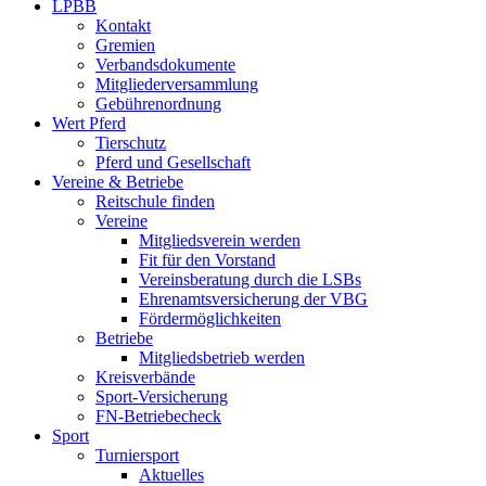
LPBB
Kontakt
Gremien
Verbandsdokumente
Mitgliederversammlung
Gebührenordnung
Wert Pferd
Tierschutz
Pferd und Gesellschaft
Vereine & Betriebe
Reitschule finden
Vereine
Mitgliedsverein werden
Fit für den Vorstand
Vereinsberatung durch die LSBs
Ehrenamtsversicherung der VBG
Fördermöglichkeiten
Betriebe
Mitgliedsbetrieb werden
Kreisverbände
Sport-Versicherung
FN-Betriebecheck
Sport
Turniersport
Aktuelles