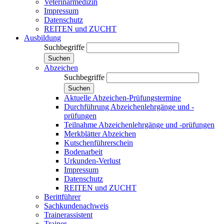
Veterinärmedizin
Impressum
Datenschutz
REITEN und ZUCHT
Ausbildung
Suchbegriffe
Suchen
Abzeichen
Suchbegriffe
Suchen
Aktuelle Abzeichen-Prüfungstermine
Durchführung Abzeichenlehrgänge und -
prüfungen
Teilnahme Abzeichenlehrgänge und -prüfungen
Merkblätter Abzeichen
Kutschenführerschein
Bodenarbeit
Urkunden-Verlust
Impressum
Datenschutz
REITEN und ZUCHT
Berittführer
Sachkundenachweis
Trainerassistent
Trainer