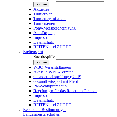
Suchen
Aktuelles
Turnierplan
Turnierorganisation
Turnierserien
Pony-Messbescheinigung
Anti-Doping
Impressum
Datenschutz
REITEN und ZUCHT
Breitensport
Suchbegriffe
Suchen
WBO-Veranstaltungen
Aktuelle WBO-Termine
Gelassenheitsprüfung (GHP)
Gesundheitssport mit Pferd
PM-Schulpferdecup
Regelungen für das Reiten im Gelände
Impressum
Datenschutz
REITEN und ZUCHT
Besondere Bestimmungen
Landesmeisterschaften