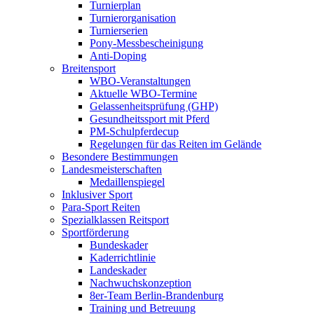
Turnierplan
Turnierorganisation
Turnierserien
Pony-Messbescheinigung
Anti-Doping
Breitensport
WBO-Veranstaltungen
Aktuelle WBO-Termine
Gelassenheitsprüfung (GHP)
Gesundheitssport mit Pferd
PM-Schulpferdecup
Regelungen für das Reiten im Gelände
Besondere Bestimmungen
Landesmeisterschaften
Medaillenspiegel
Inklusiver Sport
Para-Sport Reiten
Spezialklassen Reitsport
Sportförderung
Bundeskader
Kaderrichtlinie
Landeskader
Nachwuchskonzeption
8er-Team Berlin-Brandenburg
Training und Betreuung