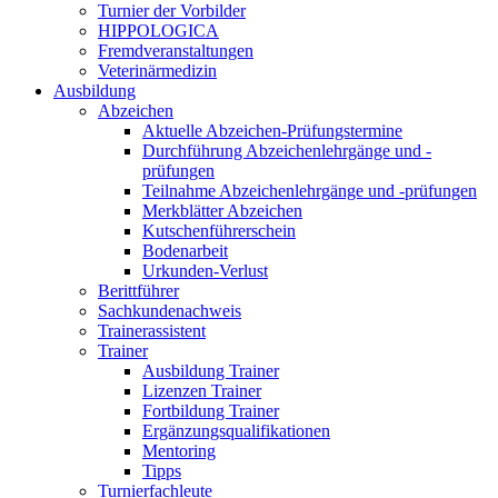
Turnier der Vorbilder
HIPPOLOGICA
Fremdveranstaltungen
Veterinärmedizin
Ausbildung
Abzeichen
Aktuelle Abzeichen-Prüfungstermine
Durchführung Abzeichenlehrgänge und -
prüfungen
Teilnahme Abzeichenlehrgänge und -prüfungen
Merkblätter Abzeichen
Kutschenführerschein
Bodenarbeit
Urkunden-Verlust
Berittführer
Sachkundenachweis
Trainerassistent
Trainer
Ausbildung Trainer
Lizenzen Trainer
Fortbildung Trainer
Ergänzungsqualifikationen
Mentoring
Tipps
Turnierfachleute