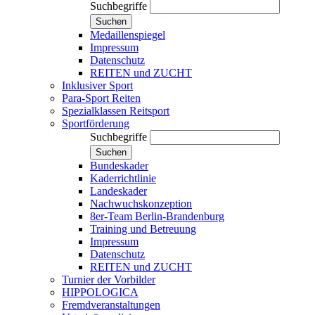
Suchbegriffe
Suchen
Medaillenspiegel
Impressum
Datenschutz
REITEN und ZUCHT
Inklusiver Sport
Para-Sport Reiten
Spezialklassen Reitsport
Sportförderung
Suchbegriffe
Suchen
Bundeskader
Kaderrichtlinie
Landeskader
Nachwuchskonzeption
8er-Team Berlin-Brandenburg
Training und Betreuung
Impressum
Datenschutz
REITEN und ZUCHT
Turnier der Vorbilder
HIPPOLOGICA
Fremdveranstaltungen