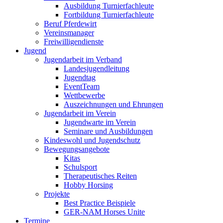
Ausbildung Turnierfachleute
Fortbildung Turnierfachleute
Beruf Pferdewirt
Vereinsmanager
Freiwilligendienste
Jugend
Jugendarbeit im Verband
Landesjugendleitung
Jugendtag
EventTeam
Wettbewerbe
Auszeichnungen und Ehrungen
Jugendarbeit im Verein
Jugendwarte im Verein
Seminare und Ausbildungen
Kindeswohl und Jugendschutz
Bewegungsangebote
Kitas
Schulsport
Therapeutisches Reiten
Hobby Horsing
Projekte
Best Practice Beispiele
GER-NAM Horses Unite
Termine