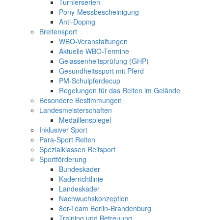
Turnierserien
Pony-Messbescheinigung
Anti-Doping
Breitensport
WBO-Veranstaltungen
Aktuelle WBO-Termine
Gelassenheitsprüfung (GHP)
Gesundheitssport mit Pferd
PM-Schulpferdecup
Regelungen für das Reiten im Gelände
Besondere Bestimmungen
Landesmeisterschaften
Medaillenspiegel
Inklusiver Sport
Para-Sport Reiten
Spezialklassen Reitsport
Sportförderung
Bundeskader
Kaderrichtlinie
Landeskader
Nachwuchskonzeption
8er-Team Berlin-Brandenburg
Training und Betreuung