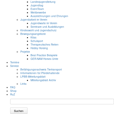
Landesjugendleitung
Jugendtag
EventTeam
Wettbewerbe
Auszeichnungen und Ehrungen
Jugendarbeit im Verein
Jugendwarte im Verein
Seminare und Ausbildungen
Kindeswohl und Jugendschutz
Bewegungsangebote
Kitas
Schulsport
Therapeutisches Reiten
Hobby Horsing
Projekte
Best Practice Beispiele
GER-NAM Horses Unite
Termine
Service
Befähigungsnachweis Tiertransport
Informationen für Pferdehaltende
LPBB-Mitteilungsblatt
Mitteilungsblatt Archiv
Links
FAQ
Shop
RuZ
Suchen