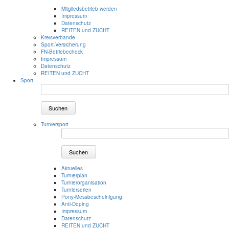
Mitgliedsbetrieb werden
Impressum
Datenschutz
REITEN und ZUCHT
Kreisverbände
Sport-Versicherung
FN-Betriebecheck
Impressum
Datenschutz
REITEN und ZUCHT
Sport
Suchen
Turniersport
Suchen
Aktuelles
Turnierplan
Turnierorganisation
Turnierserien
Pony-Messbescheinigung
Anti-Doping
Impressum
Datenschutz
REITEN und ZUCHT