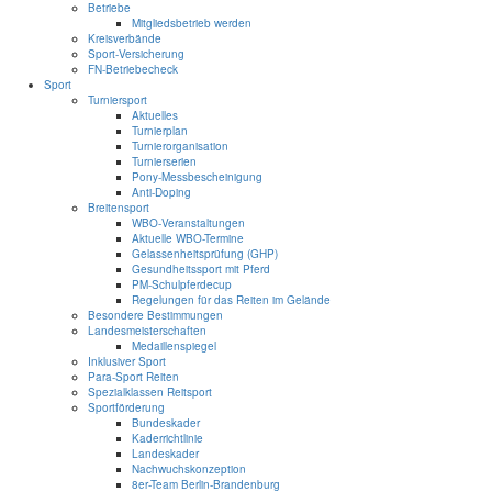
Betriebe
Mitgliedsbetrieb werden
Kreisverbände
Sport-Versicherung
FN-Betriebecheck
Sport
Turniersport
Aktuelles
Turnierplan
Turnierorganisation
Turnierserien
Pony-Messbescheinigung
Anti-Doping
Breitensport
WBO-Veranstaltungen
Aktuelle WBO-Termine
Gelassenheitsprüfung (GHP)
Gesundheitssport mit Pferd
PM-Schulpferdecup
Regelungen für das Reiten im Gelände
Besondere Bestimmungen
Landesmeisterschaften
Medaillenspiegel
Inklusiver Sport
Para-Sport Reiten
Spezialklassen Reitsport
Sportförderung
Bundeskader
Kaderrichtlinie
Landeskader
Nachwuchskonzeption
8er-Team Berlin-Brandenburg