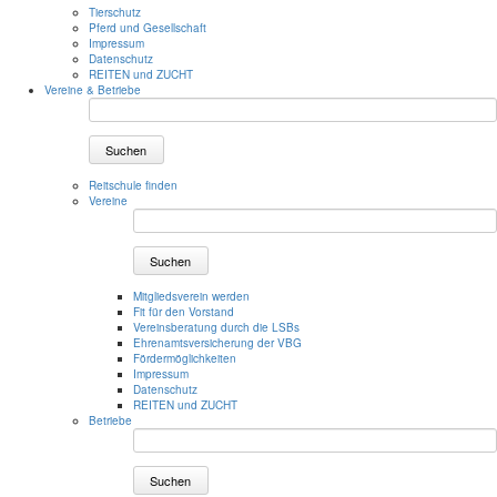
Tierschutz
Pferd und Gesellschaft
Impressum
Datenschutz
REITEN und ZUCHT
Vereine & Betriebe
Suchen
Reitschule finden
Vereine
Suchen
Mitgliedsverein werden
Fit für den Vorstand
Vereinsberatung durch die LSBs
Ehrenamtsversicherung der VBG
Fördermöglichkeiten
Impressum
Datenschutz
REITEN und ZUCHT
Betriebe
Suchen