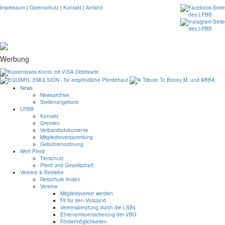
Impressum
|
Datenschutz
|
Kontakt
|
Anfahrt
Werbung
News
Newsarchive
Stellenangebote
LPBB
Kontakt
Gremien
Verbandsdokumente
Mitgliederversammlung
Gebührenordnung
Wert Pferd
Tierschutz
Pferd und Gesellschaft
Vereine & Betriebe
Reitschule finden
Vereine
Mitgliedsverein werden
Fit für den Vorstand
Vereinsberatung durch die LSBs
Ehrenamtsversicherung der VBG
Fördermöglichkeiten