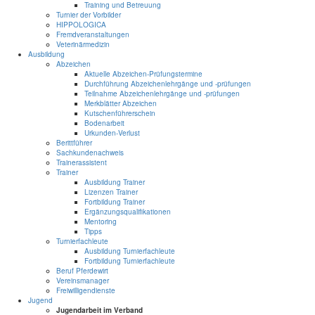
Training und Betreuung
Turnier der Vorbilder
HIPPOLOGICA
Fremdveranstaltungen
Veterinärmedizin
Ausbildung
Abzeichen
Aktuelle Abzeichen-Prüfungstermine
Durchführung Abzeichenlehrgänge und -prüfungen
Teilnahme Abzeichenlehrgänge und -prüfungen
Merkblätter Abzeichen
Kutschenführerschein
Bodenarbeit
Urkunden-Verlust
Berittführer
Sachkundenachweis
Trainerassistent
Trainer
Ausbildung Trainer
Lizenzen Trainer
Fortbildung Trainer
Ergänzungsqualifikationen
Mentoring
Tipps
Turnierfachleute
Ausbildung Turnierfachleute
Fortbildung Turnierfachleute
Beruf Pferdewirt
Vereinsmanager
Freiwilligendienste
Jugend
Jugendarbeit im Verband