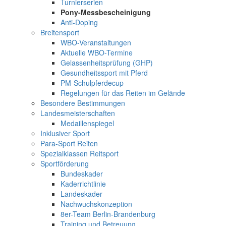
Turnierserien
Pony-Messbescheinigung
Anti-Doping
Breitensport
WBO-Veranstaltungen
Aktuelle WBO-Termine
Gelassenheitsprüfung (GHP)
Gesundheitssport mit Pferd
PM-Schulpferdecup
Regelungen für das Reiten im Gelände
Besondere Bestimmungen
Landesmeisterschaften
Medaillenspiegel
Inklusiver Sport
Para-Sport Reiten
Spezialklassen Reitsport
Sportförderung
Bundeskader
Kaderrichtlinie
Landeskader
Nachwuchskonzeption
8er-Team Berlin-Brandenburg
Training und Betreuung