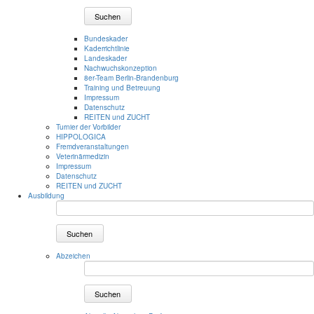
Suchen
Bundeskader
Kaderrichtlinie
Landeskader
Nachwuchskonzeption
8er-Team Berlin-Brandenburg
Training und Betreuung
Impressum
Datenschutz
REITEN und ZUCHT
Turnier der Vorbilder
HIPPOLOGICA
Fremdveranstaltungen
Veterinärmedizin
Impressum
Datenschutz
REITEN und ZUCHT
Ausbildung
Suchen
Abzeichen
Suchen