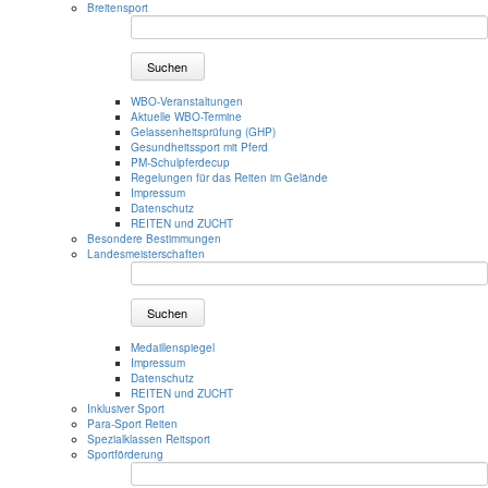
Breitensport
Suchen
WBO-Veranstaltungen
Aktuelle WBO-Termine
Gelassenheitsprüfung (GHP)
Gesundheitssport mit Pferd
PM-Schulpferdecup
Regelungen für das Reiten im Gelände
Impressum
Datenschutz
REITEN und ZUCHT
Besondere Bestimmungen
Landesmeisterschaften
Suchen
Medaillenspiegel
Impressum
Datenschutz
REITEN und ZUCHT
Inklusiver Sport
Para-Sport Reiten
Spezialklassen Reitsport
Sportförderung