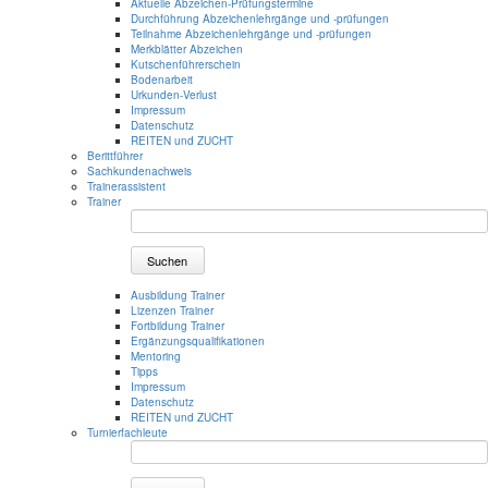
Aktuelle Abzeichen-Prüfungstermine
Durchführung Abzeichenlehrgänge und -prüfungen
Teilnahme Abzeichenlehrgänge und -prüfungen
Merkblätter Abzeichen
Kutschenführerschein
Bodenarbeit
Urkunden-Verlust
Impressum
Datenschutz
REITEN und ZUCHT
Berittführer
Sachkundenachweis
Trainerassistent
Trainer
Suchen
Ausbildung Trainer
Lizenzen Trainer
Fortbildung Trainer
Ergänzungsqualifikationen
Mentoring
Tipps
Impressum
Datenschutz
REITEN und ZUCHT
Turnierfachleute