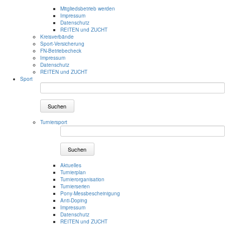
Mitgliedsbetrieb werden
Impressum
Datenschutz
REITEN und ZUCHT
Kreisverbände
Sport-Versicherung
FN-Betriebecheck
Impressum
Datenschutz
REITEN und ZUCHT
Sport
Suchen
Turniersport
Suchen
Aktuelles
Turnierplan
Turnierorganisation
Turnierserien
Pony-Messbescheinigung
Anti-Doping
Impressum
Datenschutz
REITEN und ZUCHT