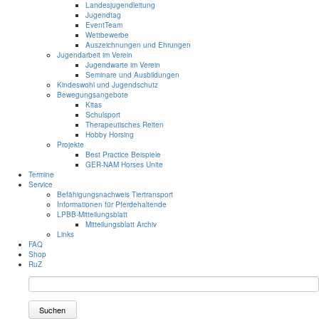
Landesjugendleitung
Jugendtag
EventTeam
Wettbewerbe
Auszeichnungen und Ehrungen
Jugendarbeit im Verein
Jugendwarte im Verein
Seminare und Ausbildungen
Kindeswohl und Jugendschutz
Bewegungsangebote
Kitas
Schulsport
Therapeutisches Reiten
Hobby Horsing
Projekte
Best Practice Beispiele
GER-NAM Horses Unite
Termine
Service
Befähigungsnachweis Tiertransport
Informationen für Pferdehaltende
LPBB-Mitteilungsblatt
Mitteilungsblatt Archiv
Links
FAQ
Shop
RuZ
Suchen