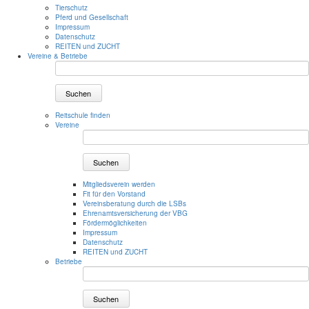
Tierschutz
Pferd und Gesellschaft
Impressum
Datenschutz
REITEN und ZUCHT
Vereine & Betriebe
Suchen
Reitschule finden
Vereine
Suchen
Mitgliedsverein werden
Fit für den Vorstand
Vereinsberatung durch die LSBs
Ehrenamtsversicherung der VBG
Fördermöglichkeiten
Impressum
Datenschutz
REITEN und ZUCHT
Betriebe
Suchen