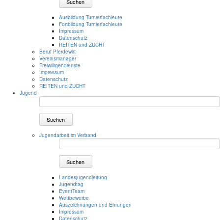
Suchen
Ausbildung Turnierfachleute
Fortbildung Turnierfachleute
Impressum
Datenschutz
REITEN und ZUCHT
Beruf Pferdewirt
Vereinsmanager
Freiwilligendienste
Impressum
Datenschutz
REITEN und ZUCHT
Jugend
Suchen
Jugendarbeit im Verband
Suchen
Landesjugendleitung
Jugendtag
EventTeam
Wettbewerbe
Auszeichnungen und Ehrungen
Impressum
Datenschutz