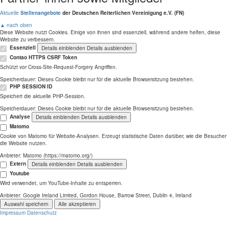
Aktuelle
Stellenangebote
der Deutschen Reiterlichen Vereinigung e.V. (FN)
▲ nach oben
Diese Website nutzt Cookies. Einige von ihnen sind essenziell, während andere helfen, diese
Website zu verbessern.
Essenziell
Details einblenden
Details ausblenden
Contao HTTPS CSRF Token
Schützt vor Cross-Site-Request-Forgery Angriffen.
Speicherdauer:
Dieses Cookie bleibt nur für die aktuelle Browsersitzung bestehen.
PHP SESSION ID
Speichert die aktuelle PHP-Session.
Speicherdauer:
Dieses Cookie bleibt nur für die aktuelle Browsersitzung bestehen.
Analyse
Details einblenden
Details ausblenden
Matomo
Cookie von Matomo für Website-Analysen. Erzeugt statistische Daten darüber, wie die Besucher
die Website nutzen.
Anbieter:
Matomo (https://matomo.org/)
Extern
Details einblenden
Details ausblenden
Youtube
Wird verwendet, um YouTube-Inhalte zu entsperren.
Anbieter:
Google Ireland Limited, Gordon House, Barrow Street, Dublin 4, Ireland
Auswahl speichern
Alle akzeptieren
Impressum
Datenschutz