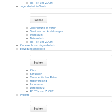
REITEN und ZUCHT
Jugendarbeit im Verein
Suchen
Jugendwarte im Verein
Seminare und Ausbildungen
Impressum
Datenschutz
REITEN und ZUCHT
Kindeswohl und Jugendschutz
Bewegungsangebote
Suchen
Kitas
Schulsport
Therapeutisches Reiten
Hobby Horsing
Impressum
Datenschutz
REITEN und ZUCHT
Projekte
Suchen