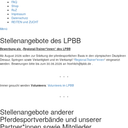
FAQ
Shop
RuZ
Impressum
Datenschutz
REITEN und ZUCHT
Menü
Stellenangebote des LPBB
Bewerbung als „Regional-Trainer*innen“ des LPBB
Ab August 2026 sollen zur Stärkung der pferdesportlichen Basis in den olympischen Disziplinen
Dressur, Springen sowie Vielseitigkeit und im Vierkampf "
Regional-Trainer*innen
" eingesetzt
werden. Bewerungen bitte bis zum 30.06.2026 an froehlich@lpbb.de .
* * *
Immer gesucht werden
Volunteers
:
Volunteers im LPBB
* * *
Stellenangebote anderer
Pferdesportverbände und unserer
Partner*innen sowie Mitglieder