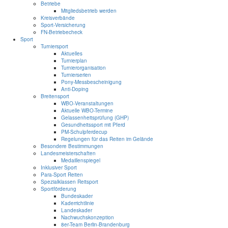
Betriebe
Mitgliedsbetrieb werden
Kreisverbände
Sport-Versicherung
FN-Betriebecheck
Sport
Turniersport
Aktuelles
Turnierplan
Turnierorganisation
Turnierserien
Pony-Messbescheinigung
Anti-Doping
Breitensport
WBO-Veranstaltungen
Aktuelle WBO-Termine
Gelassenheitsprüfung (GHP)
Gesundheitssport mit Pferd
PM-Schulpferdecup
Regelungen für das Reiten im Gelände
Besondere Bestimmungen
Landesmeisterschaften
Medaillenspiegel
Inklusiver Sport
Para-Sport Reiten
Spezialklassen Reitsport
Sportförderung
Bundeskader
Kaderrichtlinie
Landeskader
Nachwuchskonzeption
8er-Team Berlin-Brandenburg