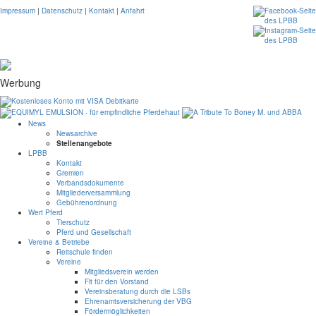
Impressum
|
Datenschutz
|
Kontakt
|
Anfahrt
Werbung
News
Newsarchive
Stellenangebote
LPBB
Kontakt
Gremien
Verbandsdokumente
Mitgliederversammlung
Gebührenordnung
Wert Pferd
Tierschutz
Pferd und Gesellschaft
Vereine & Betriebe
Reitschule finden
Vereine
Mitgliedsverein werden
Fit für den Vorstand
Vereinsberatung durch die LSBs
Ehrenamtsversicherung der VBG
Fördermöglichkeiten