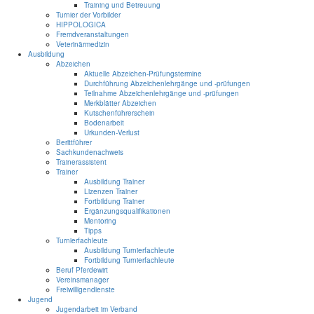
Training und Betreuung
Turnier der Vorbilder
HIPPOLOGICA
Fremdveranstaltungen
Veterinärmedizin
Ausbildung
Abzeichen
Aktuelle Abzeichen-Prüfungstermine
Durchführung Abzeichenlehrgänge und -prüfungen
Teilnahme Abzeichenlehrgänge und -prüfungen
Merkblätter Abzeichen
Kutschenführerschein
Bodenarbeit
Urkunden-Verlust
Berittführer
Sachkundenachweis
Trainerassistent
Trainer
Ausbildung Trainer
Lizenzen Trainer
Fortbildung Trainer
Ergänzungsqualifikationen
Mentoring
Tipps
Turnierfachleute
Ausbildung Turnierfachleute
Fortbildung Turnierfachleute
Beruf Pferdewirt
Vereinsmanager
Freiwilligendienste
Jugend
Jugendarbeit im Verband