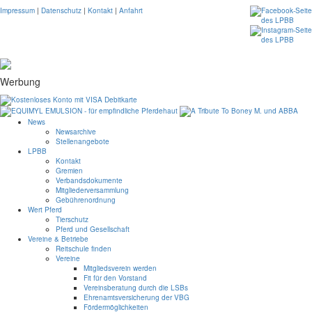
Impressum
|
Datenschutz
|
Kontakt
|
Anfahrt
Werbung
News
Newsarchive
Stellenangebote
LPBB
Kontakt
Gremien
Verbandsdokumente
Mitgliederversammlung
Gebührenordnung
Wert Pferd
Tierschutz
Pferd und Gesellschaft
Vereine & Betriebe
Reitschule finden
Vereine
Mitgliedsverein werden
Fit für den Vorstand
Vereinsberatung durch die LSBs
Ehrenamtsversicherung der VBG
Fördermöglichkeiten