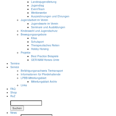
Landesjugendleitung
Jugendtag
EventTeam
Wettbewerbe
Auszeichnungen und Ehrungen
Jugendarbeit im Verein
Jugendwarte im Verein
Seminare und Ausbildungen
Kindeswohl und Jugendschutz
Bewegungsangebote
Kitas
Schulsport
Therapeutisches Reiten
Hobby Horsing
Projekte
Best Practice Beispiele
GER-NAM Horses Unite
Termine
Service
Befähigungsnachweis Tiertransport
Informationen für Pferdehaltende
LPBB-Mitteilungsblatt
Mitteilungsblatt Archiv
Links
FAQ
Shop
RuZ
Suchen
News