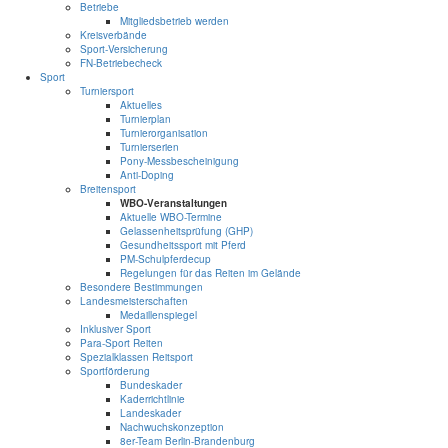
Betriebe
Mitgliedsbetrieb werden
Kreisverbände
Sport-Versicherung
FN-Betriebecheck
Sport
Turniersport
Aktuelles
Turnierplan
Turnierorganisation
Turnierserien
Pony-Messbescheinigung
Anti-Doping
Breitensport
WBO-Veranstaltungen
Aktuelle WBO-Termine
Gelassenheitsprüfung (GHP)
Gesundheitssport mit Pferd
PM-Schulpferdecup
Regelungen für das Reiten im Gelände
Besondere Bestimmungen
Landesmeisterschaften
Medaillenspiegel
Inklusiver Sport
Para-Sport Reiten
Spezialklassen Reitsport
Sportförderung
Bundeskader
Kaderrichtlinie
Landeskader
Nachwuchskonzeption
8er-Team Berlin-Brandenburg