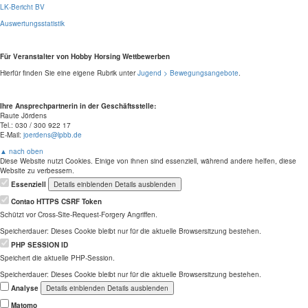
LK-Bericht BV
Auswertungsstatistik
Für Veranstalter von Hobby Horsing Wettbewerben
Hierfür finden Sie eine eigene Rubrik unter
Jugend > Bewegungsangebote
.
Ihre Ansprechpartnerin in der Geschäftsstelle:
Raute Jördens
Tel.: 030 / 300 922 17
E-Mail:
joerdens@lpbb.de
▲ nach oben
Diese Website nutzt Cookies. Einige von ihnen sind essenziell, während andere helfen, diese
Website zu verbessern.
Essenziell
Details einblenden
Details ausblenden
Contao HTTPS CSRF Token
Schützt vor Cross-Site-Request-Forgery Angriffen.
Speicherdauer:
Dieses Cookie bleibt nur für die aktuelle Browsersitzung bestehen.
PHP SESSION ID
Speichert die aktuelle PHP-Session.
Speicherdauer:
Dieses Cookie bleibt nur für die aktuelle Browsersitzung bestehen.
Analyse
Details einblenden
Details ausblenden
Matomo