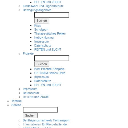
REITEN und ZUCHT
Kindeswohl und Jugendschutz
Bewegungsangebote
Suchen
Kitas
Schulsport
Therapeutisches Reiten
Hobby Horsing
Impressum
Datenschutz
REITEN und ZUCHT
Projekte
Suchen
Best Practice Beispiele
GER-NAM Horses Unite
Impressum
Datenschutz
REITEN und ZUCHT
Impressum
Datenschutz
REITEN und ZUCHT
Termine
Service
Suchen
Befähigungsnachweis Tiertransport
Informationen für Pferdehaltende