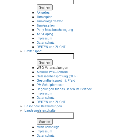
Suchen
Aktuelles
Turnierplan
Turnierorganisation
Turnierserien
Pony-Messbescheinigung
Anti-Doping
Impressum
Datenschutz
REITEN und ZUCHT
Breitensport
Suchen
WBO-Veranstaltungen
Aktuelle WBO-Termine
Gelassenheitsprüfung (GHP)
Gesundheitssport mit Pferd
PM-Schulpferdecup
Regelungen für das Reiten im Gelände
Impressum
Datenschutz
REITEN und ZUCHT
Besondere Bestimmungen
Landesmeisterschaften
Suchen
Medaillenspiegel
Impressum
Datenschutz