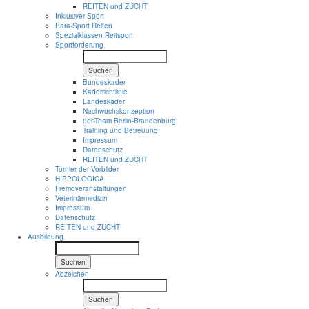
REITEN und ZUCHT
Inklusiver Sport
Para-Sport Reiten
Spezialklassen Reitsport
Sportförderung
Suchen
Bundeskader
Kaderrichtlinie
Landeskader
Nachwuchskonzeption
8er-Team Berlin-Brandenburg
Training und Betreuung
Impressum
Datenschutz
REITEN und ZUCHT
Turnier der Vorbilder
HIPPOLOGICA
Fremdveranstaltungen
Veterinärmedizin
Impressum
Datenschutz
REITEN und ZUCHT
Ausbildung
Suchen
Abzeichen
Suchen