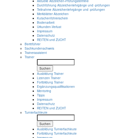
Aktuelle Abzeichen-Prüfungstermine
Durchführung Abzeichenlehrgänge und -prüfungen
Teilnahme Abzeichenlehrgänge und -prüfungen
Merkblätter Abzeichen
Kutschenführerschein
Bodenarbeit
Urkunden-Verlust
Impressum
Datenschutz
REITEN und ZUCHT
Berittführer
Sachkundenachweis
Trainerassistent
Trainer
Suchen
Ausbildung Trainer
Lizenzen Trainer
Fortbildung Trainer
Ergänzungsqualifikationen
Mentoring
Tipps
Impressum
Datenschutz
REITEN und ZUCHT
Turnierfachleute
Suchen
Ausbildung Turnierfachleute
Fortbildung Turnierfachleute
Impressum