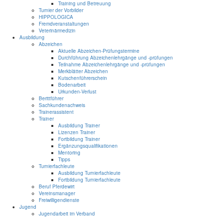
Training und Betreuung
Turnier der Vorbilder
HIPPOLOGICA
Fremdveranstaltungen
Veterinärmedizin
Ausbildung
Abzeichen
Aktuelle Abzeichen-Prüfungstermine
Durchführung Abzeichenlehrgänge und -prüfungen
Teilnahme Abzeichenlehrgänge und -prüfungen
Merkblätter Abzeichen
Kutschenführerschein
Bodenarbeit
Urkunden-Verlust
Berittführer
Sachkundenachweis
Trainerassistent
Trainer
Ausbildung Trainer
Lizenzen Trainer
Fortbildung Trainer
Ergänzungsqualifikationen
Mentoring
Tipps
Turnierfachleute
Ausbildung Turnierfachleute
Fortbildung Turnierfachleute
Beruf Pferdewirt
Vereinsmanager
Freiwilligendienste
Jugend
Jugendarbeit im Verband