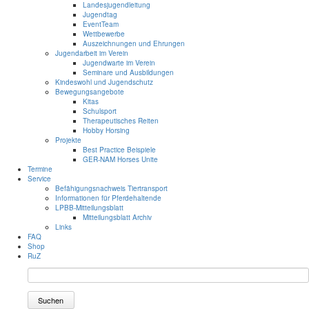
Landesjugendleitung
Jugendtag
EventTeam
Wettbewerbe
Auszeichnungen und Ehrungen
Jugendarbeit im Verein
Jugendwarte im Verein
Seminare und Ausbildungen
Kindeswohl und Jugendschutz
Bewegungsangebote
Kitas
Schulsport
Therapeutisches Reiten
Hobby Horsing
Projekte
Best Practice Beispiele
GER-NAM Horses Unite
Termine
Service
Befähigungsnachweis Tiertransport
Informationen für Pferdehaltende
LPBB-Mitteilungsblatt
Mitteilungsblatt Archiv
Links
FAQ
Shop
RuZ
Suchen