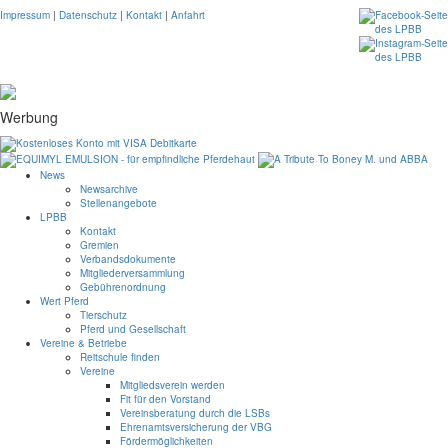
Impressum
|
Datenschutz
|
Kontakt
|
Anfahrt
Werbung
News
Newsarchive
Stellenangebote
LPBB
Kontakt
Gremien
Verbandsdokumente
Mitgliederversammlung
Gebührenordnung
Wert Pferd
Tierschutz
Pferd und Gesellschaft
Vereine & Betriebe
Reitschule finden
Vereine
Mitgliedsverein werden
Fit für den Vorstand
Vereinsberatung durch die LSBs
Ehrenamtsversicherung der VBG
Fördermöglichkeiten