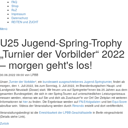
FAQ
Shop
RuZ
Impressum
Datenschutz
REITEN und ZUCHT
Menü
U25 Jugend-Spring-Trophy
„Turnier der Vorbilder“ 2022
– morgen geht's los!
30.06.2022 09:00
von LPBB
Unser „
Turnier der Vorbilder
“, ein
bundesweit ausgeschriebenes Jugend-Springturnier
, findet ab
morgen, den 1. Juli 2022, bis zum Sonntag, 3. Juli 2022, im Brandenburgischen Haupt- und
Landgestüt Neustadt (Dosse) statt. Wir freuen uns auf Springreiter*innen bis 25 Jahren aus dem
gesamten Bundesgebiet, die sich in vier Spring-Touren auf unterschiedlichen Leistungsniveaus
messen werden, ebenso wie auf Sie und dich als Zuschauer*in vor Ort! Der Zeitplan mit weiteren
Informationen ist
hier
zu finden. Die Ergebnisse werden auf
FN-Erfolgsdaten
und bei
Equi-Score
abrufbar sein. Videos der Veranstaltung werden durch
Rimondo
erstellt und dort veröffentlicht.
Veranstaltungsbedingt ist die
Erreichbarkeit der LPBB-Geschäftsstelle
in Berlin eingeschränkt
(Details siehe Link).
Zurück