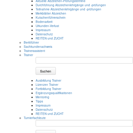
Aktuelle Abzeichen-Prüfungstermine
Durchführung Abzeichenlehrgänge und -prüfungen
Teilnahme Abzeichenlehrgänge und -prüfungen
Merkblätter Abzeichen
Kutschenführerschein
Bodenarbeit
Urkunden-Verlust
Impressum
Datenschutz
REITEN und ZUCHT
Berittführer
Sachkundenachweis
Trainerassistent
Trainer
Suchen
Ausbildung Trainer
Lizenzen Trainer
Fortbildung Trainer
Ergänzungsqualifikationen
Mentoring
Tipps
Impressum
Datenschutz
REITEN und ZUCHT
Turnierfachleute