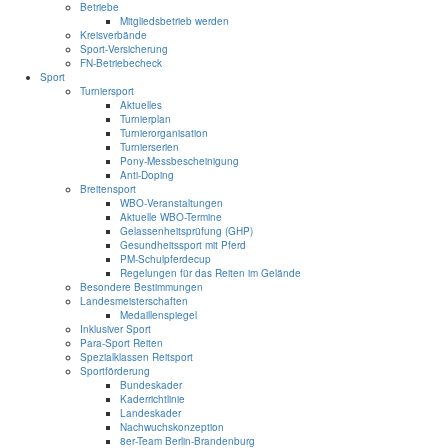
Betriebe
Mitgliedsbetrieb werden
Kreisverbände
Sport-Versicherung
FN-Betriebecheck
Sport
Turniersport
Aktuelles
Turnierplan
Turnierorganisation
Turnierserien
Pony-Messbescheinigung
Anti-Doping
Breitensport
WBO-Veranstaltungen
Aktuelle WBO-Termine
Gelassenheitsprüfung (GHP)
Gesundheitssport mit Pferd
PM-Schulpferdecup
Regelungen für das Reiten im Gelände
Besondere Bestimmungen
Landesmeisterschaften
Medaillenspiegel
Inklusiver Sport
Para-Sport Reiten
Spezialklassen Reitsport
Sportförderung
Bundeskader
Kaderrichtlinie
Landeskader
Nachwuchskonzeption
8er-Team Berlin-Brandenburg