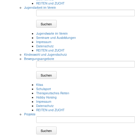
REITEN und ZUCHT
Jugendarbeit im Verein
Suchen
Jugendwarte im Verein
Seminare und Ausbildungen
Impressum
Datenschutz
REITEN und ZUCHT
Kindeswohl und Jugendschutz
Bewegungsangebote
Suchen
Kitas
Schulsport
Therapeutisches Reiten
Hobby Horsing
Impressum
Datenschutz
REITEN und ZUCHT
Projekte
Suchen