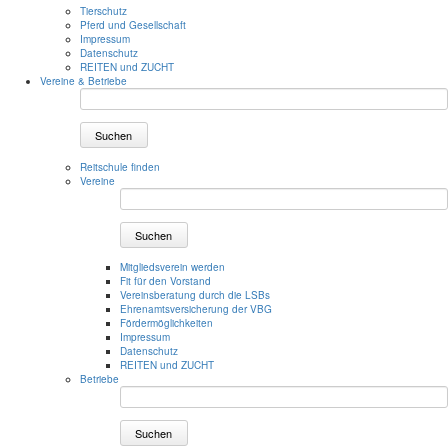
Tierschutz
Pferd und Gesellschaft
Impressum
Datenschutz
REITEN und ZUCHT
Vereine & Betriebe
Suchen
Reitschule finden
Vereine
Suchen
Mitgliedsverein werden
Fit für den Vorstand
Vereinsberatung durch die LSBs
Ehrenamtsversicherung der VBG
Fördermöglichkeiten
Impressum
Datenschutz
REITEN und ZUCHT
Betriebe
Suchen