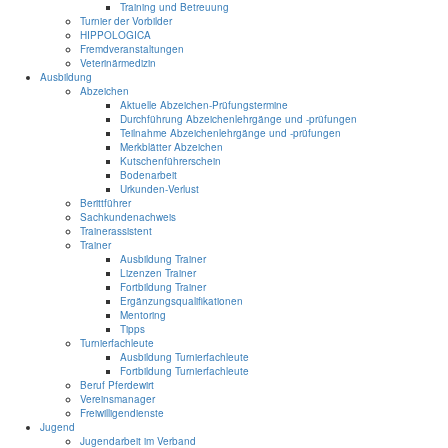
Training und Betreuung
Turnier der Vorbilder
HIPPOLOGICA
Fremdveranstaltungen
Veterinärmedizin
Ausbildung
Abzeichen
Aktuelle Abzeichen-Prüfungstermine
Durchführung Abzeichenlehrgänge und -prüfungen
Teilnahme Abzeichenlehrgänge und -prüfungen
Merkblätter Abzeichen
Kutschenführerschein
Bodenarbeit
Urkunden-Verlust
Berittführer
Sachkundenachweis
Trainerassistent
Trainer
Ausbildung Trainer
Lizenzen Trainer
Fortbildung Trainer
Ergänzungsqualifikationen
Mentoring
Tipps
Turnierfachleute
Ausbildung Turnierfachleute
Fortbildung Turnierfachleute
Beruf Pferdewirt
Vereinsmanager
Freiwilligendienste
Jugend
Jugendarbeit im Verband