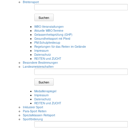
Breitensport
Suchen
WBO-Veranstaltungen
Aktuelle WBO-Termine
Gelassenheitsprüfung (GHP)
Gesundheitssport mit Pferd
PM-Schulpferdecup
Regelungen für das Reiten im Gelände
Impressum
Datenschutz
REITEN und ZUCHT
Besondere Bestimmungen
Landesmeisterschaften
Suchen
Medaillenspiegel
Impressum
Datenschutz
REITEN und ZUCHT
Inklusiver Sport
Para-Sport Reiten
Spezialklassen Reitsport
Sportförderung