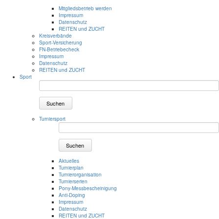
Mitgliedsbetrieb werden
Impressum
Datenschutz
REITEN und ZUCHT
Kreisverbände
Sport-Versicherung
FN-Betriebecheck
Impressum
Datenschutz
REITEN und ZUCHT
Sport
Suchen
Turniersport
Suchen
Aktuelles
Turnierplan
Turnierorganisation
Turnierserien
Pony-Messbescheinigung
Anti-Doping
Impressum
Datenschutz
REITEN und ZUCHT