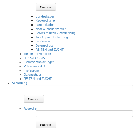
Suchen
Bundeskader
Kaderrichtlinie
Landeskader
Nachwuchskonzeption
8er-Team Berlin-Brandenburg
Training und Betreuung
Impressum
Datenschutz
REITEN und ZUCHT
Turnier der Vorbilder
HIPPOLOGICA
Fremdveranstaltungen
Veterinärmedizin
Impressum
Datenschutz
REITEN und ZUCHT
Ausbildung
Suchen
Abzeichen
Suchen