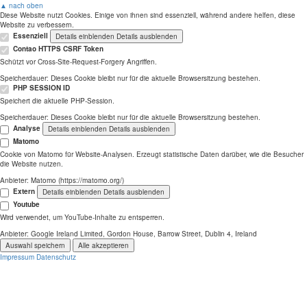
▲ nach oben
Diese Website nutzt Cookies. Einige von ihnen sind essenziell, während andere helfen, diese
Website zu verbessern.
Essenziell
Details einblenden
Details ausblenden
Contao HTTPS CSRF Token
Schützt vor Cross-Site-Request-Forgery Angriffen.
Speicherdauer:
Dieses Cookie bleibt nur für die aktuelle Browsersitzung bestehen.
PHP SESSION ID
Speichert die aktuelle PHP-Session.
Speicherdauer:
Dieses Cookie bleibt nur für die aktuelle Browsersitzung bestehen.
Analyse
Details einblenden
Details ausblenden
Matomo
Cookie von Matomo für Website-Analysen. Erzeugt statistische Daten darüber, wie die Besucher
die Website nutzen.
Anbieter:
Matomo (https://matomo.org/)
Extern
Details einblenden
Details ausblenden
Youtube
Wird verwendet, um YouTube-Inhalte zu entsperren.
Anbieter:
Google Ireland Limited, Gordon House, Barrow Street, Dublin 4, Ireland
Auswahl speichern
Alle akzeptieren
Impressum
Datenschutz