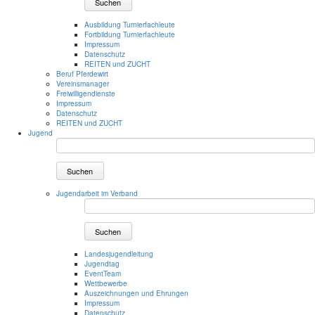
Suchen
Ausbildung Turnierfachleute
Fortbildung Turnierfachleute
Impressum
Datenschutz
REITEN und ZUCHT
Beruf Pferdewirt
Vereinsmanager
Freiwilligendienste
Impressum
Datenschutz
REITEN und ZUCHT
Jugend
Suchen
Jugendarbeit im Verband
Suchen
Landesjugendleitung
Jugendtag
EventTeam
Wettbewerbe
Auszeichnungen und Ehrungen
Impressum
Datenschutz