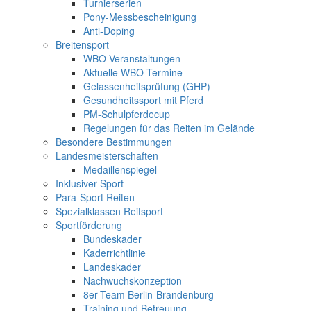
Turnierserien
Pony-Messbescheinigung
Anti-Doping
Breitensport
WBO-Veranstaltungen
Aktuelle WBO-Termine
Gelassenheitsprüfung (GHP)
Gesundheitssport mit Pferd
PM-Schulpferdecup
Regelungen für das Reiten im Gelände
Besondere Bestimmungen
Landesmeisterschaften
Medaillenspiegel
Inklusiver Sport
Para-Sport Reiten
Spezialklassen Reitsport
Sportförderung
Bundeskader
Kaderrichtlinie
Landeskader
Nachwuchskonzeption
8er-Team Berlin-Brandenburg
Training und Betreuung