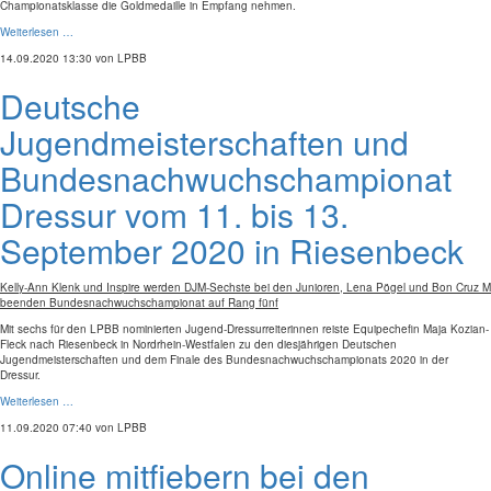
Championatsklasse die Goldmedaille in Empfang nehmen.
Weiterlesen …
14.09.2020 13:30
von LPBB
Deutsche
Jugendmeisterschaften und
Bundesnachwuchschampionat
Dressur vom 11. bis 13.
September 2020 in Riesenbeck
Kelly-Ann Klenk und Inspire werden DJM-Sechste bei den Junioren, Lena Pögel und Bon Cruz M
beenden Bundesnachwuchschampionat auf Rang fünf
Mit sechs für den LPBB nominierten Jugend-Dressurreiterinnen reiste Equipechefin Maja Kozian-
Fleck nach Riesenbeck in Nordrhein-Westfalen zu den diesjährigen Deutschen
Jugendmeisterschaften und dem Finale des Bundesnachwuchschampionats 2020 in der
Dressur.
Weiterlesen …
11.09.2020 07:40
von LPBB
Online mitfiebern bei den