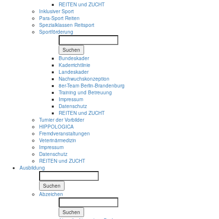
REITEN und ZUCHT
Inklusiver Sport
Para-Sport Reiten
Spezialklassen Reitsport
Sportförderung
Suchen
Bundeskader
Kaderrichtlinie
Landeskader
Nachwuchskonzeption
8er-Team Berlin-Brandenburg
Training und Betreuung
Impressum
Datenschutz
REITEN und ZUCHT
Turnier der Vorbilder
HIPPOLOGICA
Fremdveranstaltungen
Veterinärmedizin
Impressum
Datenschutz
REITEN und ZUCHT
Ausbildung
Suchen
Abzeichen
Suchen