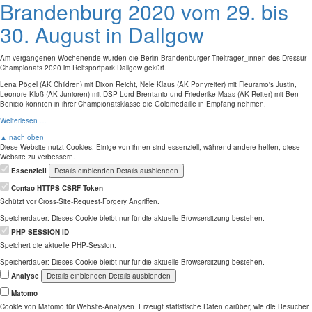
Brandenburg 2020 vom 29. bis
30. August in Dallgow
Am vergangenen Wochenende wurden die Berlin-Brandenburger Titelträger_innen des Dressur-
Championats 2020 im Reitsportpark Dallgow gekürt.
Lena Pögel (AK Children) mit Dixon Reicht, Nele Klaus (AK Ponyreiter) mit Fleuramo's Justin,
Leonore Kloß (AK Junioren) mit DSP Lord Brentanio und Friederike Maas (AK Reiter) mit Ben
Benicio konnten in ihrer Championatsklasse die Goldmedaille in Empfang nehmen.
Weiterlesen …
▲ nach oben
Diese Website nutzt Cookies. Einige von ihnen sind essenziell, während andere helfen, diese
Website zu verbessern.
Essenziell
Details einblenden
Details ausblenden
Contao HTTPS CSRF Token
Schützt vor Cross-Site-Request-Forgery Angriffen.
Speicherdauer:
Dieses Cookie bleibt nur für die aktuelle Browsersitzung bestehen.
PHP SESSION ID
Speichert die aktuelle PHP-Session.
Speicherdauer:
Dieses Cookie bleibt nur für die aktuelle Browsersitzung bestehen.
Analyse
Details einblenden
Details ausblenden
Matomo
Cookie von Matomo für Website-Analysen. Erzeugt statistische Daten darüber, wie die Besucher