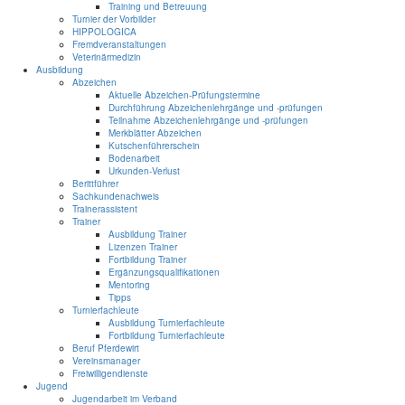
Training und Betreuung
Turnier der Vorbilder
HIPPOLOGICA
Fremdveranstaltungen
Veterinärmedizin
Ausbildung
Abzeichen
Aktuelle Abzeichen-Prüfungstermine
Durchführung Abzeichenlehrgänge und -prüfungen
Teilnahme Abzeichenlehrgänge und -prüfungen
Merkblätter Abzeichen
Kutschenführerschein
Bodenarbeit
Urkunden-Verlust
Berittführer
Sachkundenachweis
Trainerassistent
Trainer
Ausbildung Trainer
Lizenzen Trainer
Fortbildung Trainer
Ergänzungsqualifikationen
Mentoring
Tipps
Turnierfachleute
Ausbildung Turnierfachleute
Fortbildung Turnierfachleute
Beruf Pferdewirt
Vereinsmanager
Freiwilligendienste
Jugend
Jugendarbeit im Verband