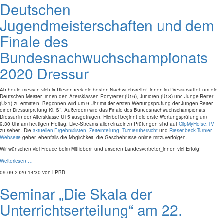
Deutschen
Jugendmeisterschaften und dem
Finale des
Bundesnachwuchschampionats
2020 Dressur
Ab heute messen sich in Riesenbeck die besten Nachwuchsreiter_innen im Dressursattel, um die
Deutschen Meister_innen den Altersklassen Ponyreiter (U16), Junioren (U18) und Junge Reiter
(U21) zu ermitteln. Begonnen wird um 9 Uhr mit der ersten Wertungsprüfung der Jungen Reiter,
einer Dressurprüfung Kl. S*. Außerdem wird das Finale des Bundesnachwuchschampionats
Dressur in der Altersklasse U15 ausgetragen. Hierbei beginnt die erste Wertungsprüfung um
9:30 Uhr am heutigen Freitag. Live-Streams aller einzelnen Prüfungen sind auf
ClipMyHorse.TV
zu sehen. Die
aktuellen Ergebnislisten
,
Zeiteinteilung
,
Turnierübersicht
und
Riesenbeck-Turnier-
Webseite
geben ebenfalls die Möglichkeit, die Geschehnisse online mitzuverfolgen.
Wir wünschen viel Freude beim Mitfiebern und unseren Landesvertreter_innen viel Erfolg!
Weiterlesen …
09.09.2020 14:30
von LPBB
Seminar „Die Skala der
Unterrichtserteilung“ am 22.