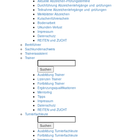
Aktuelle Abzeichen-Prüfungstermine
Durchführung Abzeichenlehrgänge und -prüfungen
Teilnahme Abzeichenlehrgänge und -prüfungen
Merkblätter Abzeichen
Kutschenführerschein
Bodenarbeit
Urkunden-Verlust
Impressum
Datenschutz
REITEN und ZUCHT
Berittführer
Sachkundenachweis
Trainerassistent
Trainer
Suchen
Ausbildung Trainer
Lizenzen Trainer
Fortbildung Trainer
Ergänzungsqualifikationen
Mentoring
Tipps
Impressum
Datenschutz
REITEN und ZUCHT
Turnierfachleute
Suchen
Ausbildung Turnierfachleute
Fortbildung Turnierfachleute
Impressum