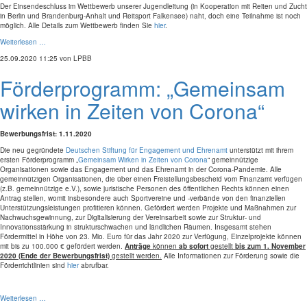
Der Einsendeschluss im Wettbewerb unserer Jugendleitung (in Kooperation mit Reiten und Zucht
in Berlin und Brandenburg-Anhalt und Reitsport Falkensee) naht, doch eine Teilnahme ist noch
möglich. Alle Details zum Wettbewerb finden Sie
hier
.
Weiterlesen …
25.09.2020 11:25
von LPBB
Förderprogramm: „Gemeinsam
wirken in Zeiten von Corona“
Bewerbungsfrist: 1.11.2020
Die neu gegründete
Deutschen Stiftung für Engagement und Ehrenamt
unterstützt mit ihrem
ersten Förderprogramm „
Gemeinsam Wirken in Zeiten von Corona
“ gemeinnützige
Organisationen sowie das Engagement und das Ehrenamt in der Corona-Pandemie. Alle
gemeinnützigen Organisationen, die über einen Freistellungsbescheid vom Finanzamt verfügen
(z.B. gemeinnützige e.V.), sowie juristische Personen des öffentlichen Rechts können einen
Antrag stellen, womit insbesondere auch Sportvereine und -verbände von den finanziellen
Unterstützungsleistungen profitieren können. Gefördert werden Projekte und Maßnahmen zur
Nachwuchsgewinnung, zur Digitalisierung der Vereinsarbeit sowie zur Struktur- und
Innovationsstärkung in strukturschwachen und ländlichen Räumen. Insgesamt stehen
Fördermittel in Höhe von 23. Mio. Euro für das Jahr 2020 zur Verfügung, Einzelprojekte können
mit bis zu 100.000 € gefördert werden.
Anträge
können
ab sofort
gestellt
bis zum 1. November
2020 (Ende der
Bewerbungsfrist)
gestellt werden.
Alle Informationen zur Förderung sowie die
Förderrichtlinien sind
hier
abrufbar.
Weiterlesen …