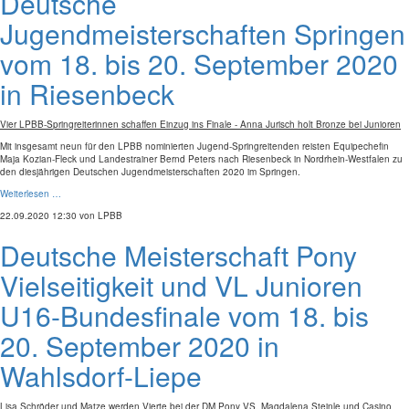
Deutsche
Jugendmeisterschaften Springen
vom 18. bis 20. September 2020
in Riesenbeck
Vier LPBB-Springreiterinnen schaffen Einzug ins Finale - Anna Jurisch holt Bronze bei Junioren
Mit insgesamt neun für den LPBB nominierten Jugend-Springreitenden reisten Equipechefin
Maja Kozian-Fleck und Landestrainer Bernd Peters nach Riesenbeck in Nordrhein-Westfalen zu
den diesjährigen Deutschen Jugendmeisterschaften 2020 im Springen.
Weiterlesen …
22.09.2020 12:30
von LPBB
Deutsche Meisterschaft Pony
Vielseitigkeit und VL Junioren
U16-Bundesfinale vom 18. bis
20. September 2020 in
Wahlsdorf-Liepe
Lisa Schröder und Matze werden Vierte bei der DM Pony VS, Magdalena Steinle und Casino