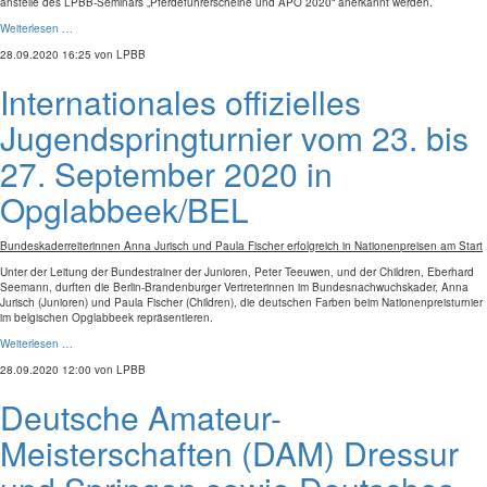
anstelle des LPBB-Seminars „Pferdeführerscheine und APO 2020“ anerkannt werden.
Weiterlesen …
28.09.2020 16:25
von LPBB
Internationales offizielles
Jugendspringturnier vom 23. bis
27. September 2020 in
Opglabbeek/BEL
Bundeskaderreiterinnen Anna Jurisch und Paula Fischer erfolgreich in Nationenpreisen am Start
Unter der Leitung der Bundestrainer der Junioren, Peter Teeuwen, und der Children, Eberhard
Seemann, durften die Berlin-Brandenburger Vertreterinnen im Bundesnachwuchskader, Anna
Jurisch (Junioren) und Paula Fischer (Children), die deutschen Farben beim Nationenpreisturnier
im belgischen Opglabbeek repräsentieren.
Weiterlesen …
28.09.2020 12:00
von LPBB
Deutsche Amateur-
Meisterschaften (DAM) Dressur