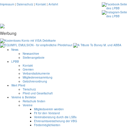
Impressum
|
Datenschutz
|
Kontakt
|
Anfahrt
Werbung
News
Newsarchive
Stellenangebote
LPBB
Kontakt
Gremien
Verbandsdokumente
Mitgliederversammlung
Gebührenordnung
Wert Pferd
Tierschutz
Pferd und Gesellschaft
Vereine & Betriebe
Reitschule finden
Vereine
Mitgliedsverein werden
Fit für den Vorstand
Vereinsberatung durch die LSBs
Ehrenamtsversicherung der VBG
Fördermöglichkeiten