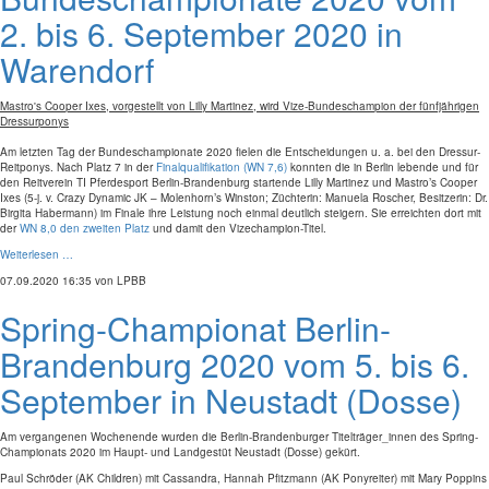
2. bis 6. September 2020 in
Warendorf
Mastro's Cooper Ixes, vorgestellt von Lilly Martinez, wird Vize-Bundeschampion der fünfjährigen
Dressurponys
Am letzten Tag der Bundeschampionate 2020 fielen die Entscheidungen u. a. bei den Dressur-
Reitponys. Nach Platz 7 in der
Finalqualifikation (WN 7,6)
konnten die in Berlin lebende und für
den Reitverein TI Pferdesport Berlin-Brandenburg startende Lilly Martinez und Mastro’s Cooper
Ixes (5-j. v. Crazy Dynamic JK – Molenhorn’s Winston; Züchterin: Manuela Roscher, Besitzerin: Dr.
Birgita Habermann) im Finale ihre Leistung noch einmal deutlich steigern. Sie erreichten dort mit
der
WN 8,0 den zweiten Platz
und damit den Vizechampion-Titel.
Weiterlesen …
07.09.2020 16:35
von LPBB
Spring-Championat Berlin-
Brandenburg 2020 vom 5. bis 6.
September in Neustadt (Dosse)
Am vergangenen Wochenende wurden die Berlin-Brandenburger Titelträger_innen des Spring-
Championats 2020 im Haupt- und Landgestüt Neustadt (Dosse) gekürt.
Paul Schröder (AK Children) mit Cassandra, Hannah Pfitzmann (AK Ponyreiter) mit Mary Poppins