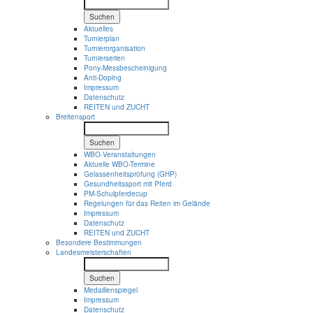
Suchen
Aktuelles
Turnierplan
Turnierorganisation
Turnierserien
Pony-Messbescheinigung
Anti-Doping
Impressum
Datenschutz
REITEN und ZUCHT
Breitensport
Suchen
WBO-Veranstaltungen
Aktuelle WBO-Termine
Gelassenheitsprüfung (GHP)
Gesundheitssport mit Pferd
PM-Schulpferdecup
Regelungen für das Reiten im Gelände
Impressum
Datenschutz
REITEN und ZUCHT
Besondere Bestimmungen
Landesmeisterschaften
Suchen
Medaillenspiegel
Impressum
Datenschutz