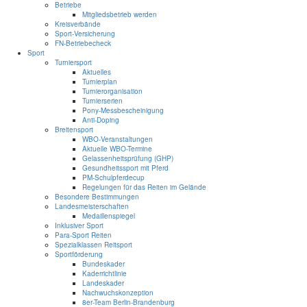
Betriebe
Mitgliedsbetrieb werden
Kreisverbände
Sport-Versicherung
FN-Betriebecheck
Sport
Turniersport
Aktuelles
Turnierplan
Turnierorganisation
Turnierserien
Pony-Messbescheinigung
Anti-Doping
Breitensport
WBO-Veranstaltungen
Aktuelle WBO-Termine
Gelassenheitsprüfung (GHP)
Gesundheitssport mit Pferd
PM-Schulpferdecup
Regelungen für das Reiten im Gelände
Besondere Bestimmungen
Landesmeisterschaften
Medaillenspiegel
Inklusiver Sport
Para-Sport Reiten
Spezialklassen Reitsport
Sportförderung
Bundeskader
Kaderrichtlinie
Landeskader
Nachwuchskonzeption
8er-Team Berlin-Brandenburg