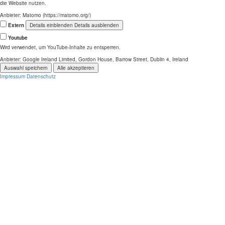
die Website nutzen.
Anbieter:
Matomo (https://matomo.org/)
Extern
Details einblenden
Details ausblenden
Youtube
Wird verwendet, um YouTube-Inhalte zu entsperren.
Anbieter:
Google Ireland Limited, Gordon House, Barrow Street, Dublin 4, Ireland
Auswahl speichern
Alle akzeptieren
Impressum
Datenschutz