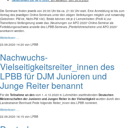
„
Neuerungen zur APO 2020
“ am Mittwoch, den 30.9.2020
Die Seminare finden jeweils von 20:00 Uhr bis ca. 21:30 Uhr statt. Eine Anmeldung ist bis zum
Vortrag des jeweiligen Online-Seminars unter den obigen Verlinkungen möglich und notwendig
(Gebühren: PM 0€, Nicht-PM 10€). Beide können mit je 2 Lerneinheiten (Profil 4) zur
Trainerlizenz-Verlängerung sowie das
„
Neuerungen zur APO 2020“-Online-Seminar als
Fortbildungsnachweis anstelle des LPBB-Seminars „Pferdeführerscheine und APO 2020“
anerkannt werden.
Weiterlesen …
23.09.2020 14:20
von LPBB
Nachwuchs-
Vielseitigkeitsreiter_innen des
LPBB für DJM Junioren und
Junge Reiter benannt
Für die
Teilnahme an den
vom 1.-4.10.2020 in Luhmühlen stattfindenden
Deutschen
Meisterschaften der Junioren und Jungen Reiter in der Vielseitigkeit
wurden durch den
Landestrainer Bernhard Pede folgende Reiter_innen des LPBB nominiert.
Weiterlesen …
22.09.2020 16:15
von LPBB