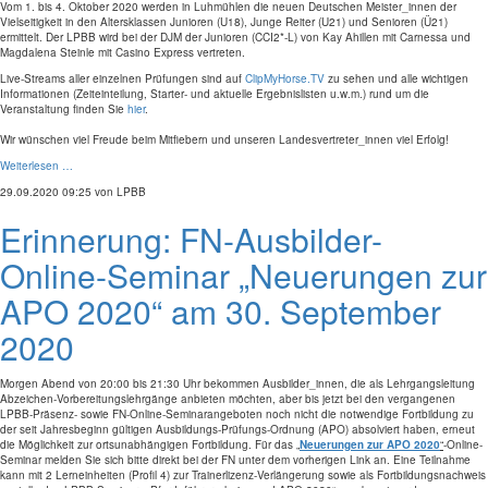
Vom 1. bis 4. Oktober 2020 werden in Luhmühlen die neuen Deutschen Meister_innen der
Vielseitigkeit in den Altersklassen Junioren (U18), Junge Reiter (U21) und Senioren (Ü21)
ermittelt. Der LPBB wird bei der DJM der Junioren (CCI2*-L) von Kay Ahillen mit Carnessa und
Magdalena Steinle mit Casino Express vertreten.
Live-Streams aller einzelnen Prüfungen sind auf
ClipMyHorse.TV
zu sehen und alle wichtigen
Informationen (Zeiteinteilung, Starter- und aktuelle Ergebnislisten u.w.m.) rund um die
Veranstaltung finden Sie
hier
.
Wir wünschen viel Freude beim Mitfiebern und unseren Landesvertreter_innen viel Erfolg!
Weiterlesen …
29.09.2020 09:25
von LPBB
Erinnerung: FN-Ausbilder-
Online-Seminar „Neuerungen zur
APO 2020“ am 30. September
2020
Morgen Abend von 20:00 bis 21:30 Uhr bekommen Ausbilder_innen, die als Lehrgangsleitung
Abzeichen-Vorbereitungslehrgänge anbieten möchten, aber bis jetzt bei den vergangenen
LPBB-Präsenz- sowie FN-Online-Seminarangeboten noch nicht die notwendige Fortbildung zu
der seit Jahresbeginn gültigen Ausbildungs-Prüfungs-Ordnung (APO) absolviert haben, erneut
die Möglichkeit zur ortsunabhängigen Fortbildung. Für das
„
Neuerungen zur APO 2020
“
-Online-
Seminar melden Sie sich bitte direkt bei der FN unter dem vorherigen Link an. Eine Teilnahme
kann mit 2 Lerneinheiten (Profil 4) zur Trainerlizenz-Verlängerung sowie als Fortbildungsnachweis