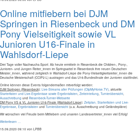
Online mitfiebern bei DJM
Springen in Riesenbeck und DM
Pony Vielseitigkeit sowie VL
Junioren U16-Finale in
Wahlsdorf-Liepe
Drei Tage voller Nachwuchs-Sport: Ab heute ermitteln in Riesenbeck die Children-, Pony-,
Junioren- und Jungen Reiter_innen im Springsattel in Riesenbeck ihre neuen Deutschen
Meister_innen, während zeitgleich in Wahlsdorf-Liepe die Pony-Vielseitigkeitsreiter_innen die
Deutsche Meisterschaft (CCIP2-L) austragen und das U16-Bundesfinale der Junioren stattfindet.
Online können diese Events folgendermaßen mitverfolgt werden:
DJM Springen (Riesenbeck)
:
Live-Streams aller Prüfungen (ClipMyHorse.TV)
, aktuelle
Starterlisten und Live-Ergebnisse sowie Ergebnislisten
,
Zeiteinteilung
,
Turnierübersicht
,
Ausschreibung
und
Riesenbeck-Turnier-Webseite
DM Pony VS & VL Junioren U16-Finale (Wahlsdorf-Liepe)
:
Zeitplan, Starterlisten und Live-
Ergebnisse
,
Ergebnislisten
und
Turnierübersicht
(u.a. Ausschreibung und Geländepläne)
Wir wünschen viel Freude beim Mitfiebern und unseren Landesvertreter_innen viel Erfolg!
Weiterlesen …
15.09.2020 09:10
von LPBB