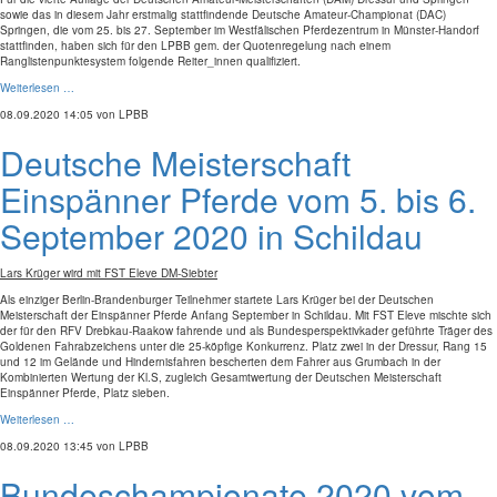
sowie das in diesem Jahr erstmalig stattfindende Deutsche Amateur-Championat (DAC)
Springen, die vom 25. bis 27. September im Westfälischen Pferdezentrum in Münster-Handorf
stattfinden, haben sich für den LPBB gem. der Quotenregelung nach einem
Ranglistenpunktesystem folgende Reiter_innen qualifiziert.
Weiterlesen …
08.09.2020 14:05
von LPBB
Deutsche Meisterschaft
Einspänner Pferde vom 5. bis 6.
September 2020 in Schildau
Lars Krüger wird mit FST Eleve DM-Siebter
Als einziger Berlin-Brandenburger Teilnehmer startete Lars Krüger bei der Deutschen
Meisterschaft der Einspänner Pferde Anfang September in Schildau. Mit FST Eleve mischte sich
der für den RFV Drebkau-Raakow fahrende und als Bundesperspektivkader geführte Träger des
Goldenen Fahrabzeichens unter die 25-köpfige Konkurrenz. Platz zwei in der Dressur, Rang 15
und 12 im Gelände und Hindernisfahren bescherten dem Fahrer aus Grumbach in der
Kombinierten Wertung der Kl.S, zugleich Gesamtwertung der Deutschen Meisterschaft
Einspänner Pferde, Platz sieben.
Weiterlesen …
08.09.2020 13:45
von LPBB
Bundeschampionate 2020 vom