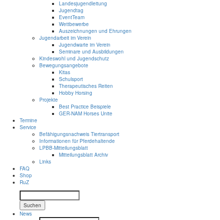
Landesjugendleitung
Jugendtag
EventTeam
Wettbewerbe
Auszeichnungen und Ehrungen
Jugendarbeit im Verein
Jugendwarte im Verein
Seminare und Ausbildungen
Kindeswohl und Jugendschutz
Bewegungsangebote
Kitas
Schulsport
Therapeutisches Reiten
Hobby Horsing
Projekte
Best Practice Beispiele
GER-NAM Horses Unite
Termine
Service
Befähigungsnachweis Tiertransport
Informationen für Pferdehaltende
LPBB-Mitteilungsblatt
Mitteilungsblatt Archiv
Links
FAQ
Shop
RuZ
Suchen
News