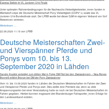
Express Siebte im VL Junioren U16 Finale
Unter optimalen Rahmenbedingungen für die Nachwuchs-Vielseitigkeitsreiter_innen fanden in
Wahlsdorf-Liepe die Deutsche Meisterschaft Pony Vielseitigkeit (CCIP2*-L) sowie das VL
Junioren U16-Bundesfinale statt. Der LPBB wurde bei dieser DJM im eigenen Verband von fünf
Reiterinnen vertreten.
Weiterlesen …
22.09.2020 11:15
von LPBB
Deutsche Meisterschaften Zwei-
und Vierspänner Pferde und
Ponys vom 10. bis 13.
September 2020 in Lähden
Sandro Koalick verteidigt zum dritten Mal in Folge DM-Titel bei den Zweispännern – Nea-Renee
Bonneß erfährt Bronze bei DM der Pony Zweispänner
Vom 10. bis 13.09.2020 fanden in Lähden die Deutschen Meisterschaften im Fahren der Zwei-
und Vierspänner Pferde und Ponys statt. Dies stellte eine Premiere dar, denn so viele
Anspannungsarten bei einer Veranstaltung hatte es noch nie bei Deutschen Meisterschaften im
Fahren gegeben. Hierbei konnten insgesamt drei Brandenburger Fahrsportler_innen Erfolge für
den Landesverband erzielen.
Weiterlesen …
18.09.2020 06:00
von LPBB