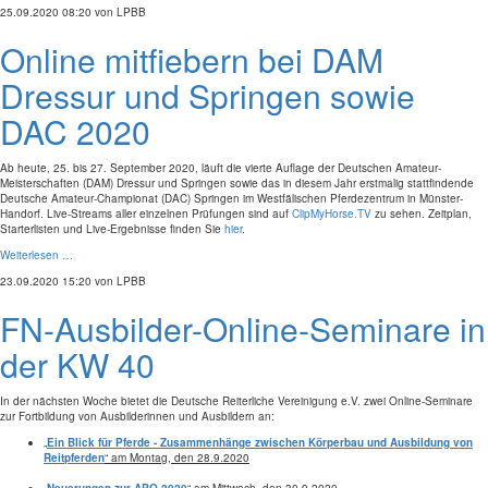
25.09.2020 08:20
von LPBB
Online mitfiebern bei DAM
Dressur und Springen sowie
DAC 2020
Ab heute, 25. bis 27. September 2020, läuft die vierte Auflage der Deutschen Amateur-
Meisterschaften (DAM) Dressur und Springen sowie das in diesem Jahr erstmalig stattfindende
Deutsche Amateur-Championat (DAC) Springen im Westfälischen Pferdezentrum in Münster-
Handorf. Live-Streams aller einzelnen Prüfungen sind auf
ClipMyHorse.TV
zu sehen. Zeitplan,
Starterlisten und Live-Ergebnisse finden Sie
hier
.
Weiterlesen …
23.09.2020 15:20
von LPBB
FN-Ausbilder-Online-Seminare in
der KW 40
In der nächsten Woche bietet die Deutsche Reiterliche Vereinigung e.V. zwei Online-Seminare
zur Fortbildung von Ausbilderinnen und Ausbildern an:
„
Ein Blick für Pferde - Zusammenhänge zwischen Körperbau und Ausbildung von
Reitpferden
“ am Montag, den 28.9.2020