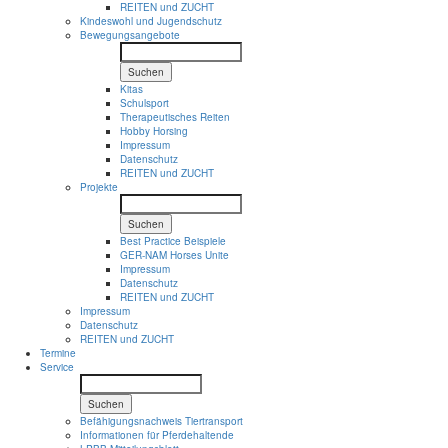
REITEN und ZUCHT
Kindeswohl und Jugendschutz
Bewegungsangebote
Suchen
Kitas
Schulsport
Therapeutisches Reiten
Hobby Horsing
Impressum
Datenschutz
REITEN und ZUCHT
Projekte
Suchen
Best Practice Beispiele
GER-NAM Horses Unite
Impressum
Datenschutz
REITEN und ZUCHT
Impressum
Datenschutz
REITEN und ZUCHT
Termine
Service
Suchen
Befähigungsnachweis Tiertransport
Informationen für Pferdehaltende