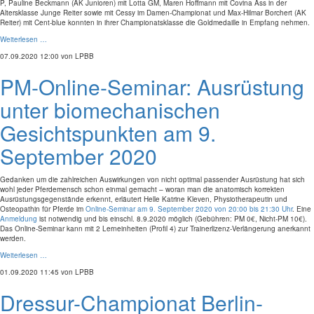
P, Pauline Beckmann (AK Junioren) mit Lotta GM, Maren Hoffmann mit Covina Ass in der
Altersklasse Junge Reiter sowie mit Cessy im Damen-Championat und Max-Hilmar Borchert (AK
Reiter) mit Cent-blue konnten in ihrer Championatsklasse die Goldmedaille in Empfang nehmen.
Weiterlesen …
07.09.2020 12:00
von LPBB
PM-Online-Seminar: Ausrüstung
unter biomechanischen
Gesichtspunkten am 9.
September 2020
Gedanken um die zahlreichen Auswirkungen von nicht optimal passender Ausrüstung hat sich
wohl jeder Pferdemensch schon einmal gemacht – woran man die anatomisch korrekten
Ausrüstungsgegenstände erkennt, erläutert Helle Katrine Kleven, Physiotherapeutin und
Osteopathin für Pferde im
Online-Seminar am 9. September 2020 von 20:00 bis 21:30 Uhr
. Eine
Anmeldung
ist notwendig und bis einschl. 8.9.2020 möglich (Gebühren: PM 0€, Nicht-PM 10€).
Das Online-Seminar kann mit 2 Lerneinheiten (Profil 4) zur Trainerlizenz-Verlängerung anerkannt
werden.
Weiterlesen …
01.09.2020 11:45
von LPBB
Dressur-Championat Berlin-