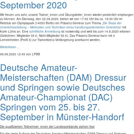
September 2020
Wir freuen uns sehr, unsere Trainer_innen und Übungsleiter_innen wieder persönlich empfangen
zu können: Am Dienstag, den 22.09.2020, bieten wir von 17:00 Uhr bis ca. 19:30 Uhr im
Reitclub am Olympiapark (14053 Berlin) ein Präsenz-Seminar zum Thema „
Die Skala der
Unterrichtserteilung – Methoden und Techniken eines handlungsorientierten Unterrichts
“ mit
Karin Lührs an. Eine
schriftliche Anmeldung
ist notwendig und wird bis zum 14.9.2020 erbeten
(Gebühren: Mitglieder 35 €, Nicht-Mitglieder 50 €). Das Präsenz-Seminar kann mit 4
Lerneinheiten (Profil 3) zur Trainerlizenz-Verlängerung anerkannt werden.
Weiterlesen …
09.09.2020 12:45
von LPBB
Deutsche Amateur-
Meisterschaften (DAM) Dressur
und Springen sowie Deutsches
Amateur-Championat (DAC)
Springen vom 25. bis 27.
September in Münster-Handorf
Die qualifizierten Teilnehmer_innen der Landesverbände stehen fest
Für die vierte Auflage der Deutschen Amateur-Meisterschaften (DAM) Dressur und Springen