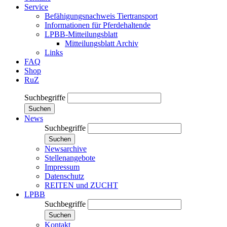
Service
Befähigungsnachweis Tiertransport
Informationen für Pferdehaltende
LPBB-Mitteilungsblatt
Mitteilungsblatt Archiv
Links
FAQ
Shop
RuZ
Suchbegriffe
Suchen
News
Suchbegriffe
Suchen
Newsarchive
Stellenangebote
Impressum
Datenschutz
REITEN und ZUCHT
LPBB
Suchbegriffe
Suchen
Kontakt