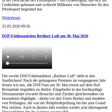
in der Geschichte des Pferdesports – ein Großereignis, das sich ins
Gedächtnis gebrannt und weltweit Millionen von Menschen für den
Pferdesport begeistert hat.
Weiterlesen
25.05.2026 09:56
DSP-Fohlenauktion Berliner Luft am 30. Mai 2026
Die zweite DSP Fohlenauktion „Berliner Luft“ steht in den
Startlöchern! Nach der gelungenen Premiere im vergangenen Jahr
freuen wir uns, alle DSP Fans am 30. Mai erneut auf dem Hof
Bernadotte begrüßen zu dürfen. Eingebettet in das hochkarätige
Dressurturnier erwartet Besucher und Züchter gleichermaßen ein
besonderes Highlight – direkt vor den Toren Berlins und inmitten
von Prüfungen, die von der Reitpferdeprüfung bis hin zum Grand
Prix reichen. Auch in diesem Jahr wurden wieder acht überragende
Dressurfohlen für die Auktion ausgewählt.