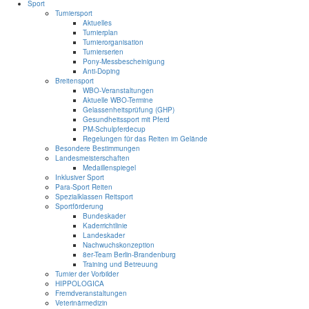
Sport
Turniersport
Aktuelles
Turnierplan
Turnierorganisation
Turnierserien
Pony-Messbescheinigung
Anti-Doping
Breitensport
WBO-Veranstaltungen
Aktuelle WBO-Termine
Gelassenheitsprüfung (GHP)
Gesundheitssport mit Pferd
PM-Schulpferdecup
Regelungen für das Reiten im Gelände
Besondere Bestimmungen
Landesmeisterschaften
Medaillenspiegel
Inklusiver Sport
Para-Sport Reiten
Spezialklassen Reitsport
Sportförderung
Bundeskader
Kaderrichtlinie
Landeskader
Nachwuchskonzeption
8er-Team Berlin-Brandenburg
Training und Betreuung
Turnier der Vorbilder
HIPPOLOGICA
Fremdveranstaltungen
Veterinärmedizin