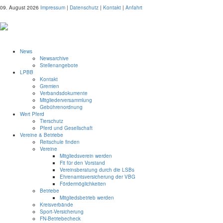
09. August 2026
Impressum
|
Datenschutz
|
Kontakt
|
Anfahrt
News
Newsarchive
Stellenangebote
LPBB
Kontakt
Gremien
Verbandsdokumente
Mitgliederversammlung
Gebührenordnung
Wert Pferd
Tierschutz
Pferd und Gesellschaft
Vereine & Betriebe
Reitschule finden
Vereine
Mitgliedsverein werden
Fit für den Vorstand
Vereinsberatung durch die LSBs
Ehrenamtsversicherung der VBG
Fördermöglichkeiten
Betriebe
Mitgliedsbetrieb werden
Kreisverbände
Sport-Versicherung
FN-Betriebecheck