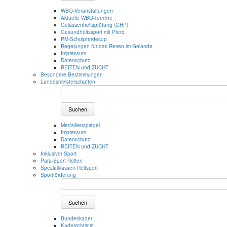
WBO-Veranstaltungen
Aktuelle WBO-Termine
Gelassenheitsprüfung (GHP)
Gesundheitssport mit Pferd
PM-Schulpferdecup
Regelungen für das Reiten im Gelände
Impressum
Datenschutz
REITEN und ZUCHT
Besondere Bestimmungen
Landesmeisterschaften
Suchen
Medaillenspiegel
Impressum
Datenschutz
REITEN und ZUCHT
Inklusiver Sport
Para-Sport Reiten
Spezialklassen Reitsport
Sportförderung
Suchen
Bundeskader
Kaderrichtlinie