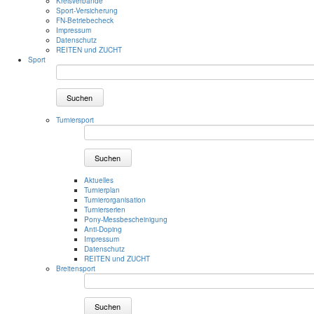
Kreisverbände
Sport-Versicherung
FN-Betriebecheck
Impressum
Datenschutz
REITEN und ZUCHT
Sport
Suchen
Turniersport
Suchen
Aktuelles
Turnierplan
Turnierorganisation
Turnierserien
Pony-Messbescheinigung
Anti-Doping
Impressum
Datenschutz
REITEN und ZUCHT
Breitensport
Suchen