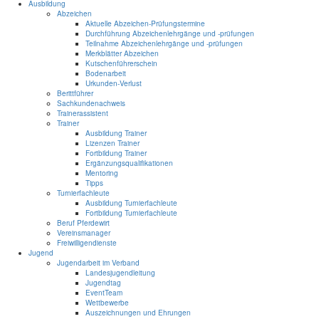
Ausbildung
Abzeichen
Aktuelle Abzeichen-Prüfungstermine
Durchführung Abzeichenlehrgänge und -prüfungen
Teilnahme Abzeichenlehrgänge und -prüfungen
Merkblätter Abzeichen
Kutschenführerschein
Bodenarbeit
Urkunden-Verlust
Berittführer
Sachkundenachweis
Trainerassistent
Trainer
Ausbildung Trainer
Lizenzen Trainer
Fortbildung Trainer
Ergänzungsqualifikationen
Mentoring
Tipps
Turnierfachleute
Ausbildung Turnierfachleute
Fortbildung Turnierfachleute
Beruf Pferdewirt
Vereinsmanager
Freiwilligendienste
Jugend
Jugendarbeit im Verband
Landesjugendleitung
Jugendtag
EventTeam
Wettbewerbe
Auszeichnungen und Ehrungen