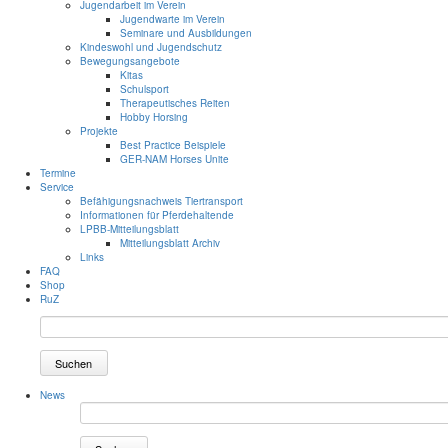
Jugendarbeit im Verein
Jugendwarte im Verein
Seminare und Ausbildungen
Kindeswohl und Jugendschutz
Bewegungsangebote
Kitas
Schulsport
Therapeutisches Reiten
Hobby Horsing
Projekte
Best Practice Beispiele
GER-NAM Horses Unite
Termine
Service
Befähigungsnachweis Tiertransport
Informationen für Pferdehaltende
LPBB-Mitteilungsblatt
Mitteilungsblatt Archiv
Links
FAQ
Shop
RuZ
Suchen
News