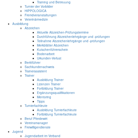
Training und Betreuung
Turnier der Vorbilder
HIPPOLOGICA
Fremdveranstaltungen
Veterinärmedizin
Ausbildung
Abzeichen
Aktuelle Abzeichen-Prüfungstermine
Durchführung Abzeichenlehrgänge und -prüfungen
Teilnahme Abzeichenlehrgänge und -prüfungen
Merkblätter Abzeichen
Kutschenführerschein
Bodenarbeit
Urkunden-Verlust
Berittführer
Sachkundenachweis
Trainerassistent
Trainer
Ausbildung Trainer
Lizenzen Trainer
Fortbildung Trainer
Ergänzungsqualifikationen
Mentoring
Tipps
Turnierfachleute
Ausbildung Turnierfachleute
Fortbildung Turnierfachleute
Beruf Pferdewirt
Vereinsmanager
Freiwilligendienste
Jugend
Jugendarbeit im Verband