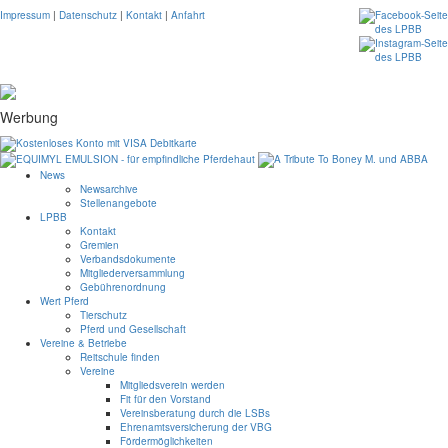
Impressum
|
Datenschutz
|
Kontakt
|
Anfahrt
Werbung
News
Newsarchive
Stellenangebote
LPBB
Kontakt
Gremien
Verbandsdokumente
Mitgliederversammlung
Gebührenordnung
Wert Pferd
Tierschutz
Pferd und Gesellschaft
Vereine & Betriebe
Reitschule finden
Vereine
Mitgliedsverein werden
Fit für den Vorstand
Vereinsberatung durch die LSBs
Ehrenamtsversicherung der VBG
Fördermöglichkeiten