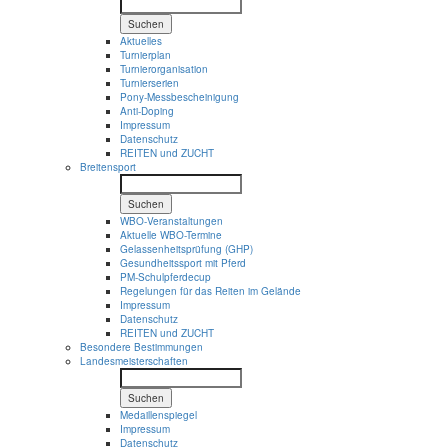
Suchen
Aktuelles
Turnierplan
Turnierorganisation
Turnierserien
Pony-Messbescheinigung
Anti-Doping
Impressum
Datenschutz
REITEN und ZUCHT
Breitensport
Suchen
WBO-Veranstaltungen
Aktuelle WBO-Termine
Gelassenheitsprüfung (GHP)
Gesundheitssport mit Pferd
PM-Schulpferdecup
Regelungen für das Reiten im Gelände
Impressum
Datenschutz
REITEN und ZUCHT
Besondere Bestimmungen
Landesmeisterschaften
Suchen
Medaillenspiegel
Impressum
Datenschutz