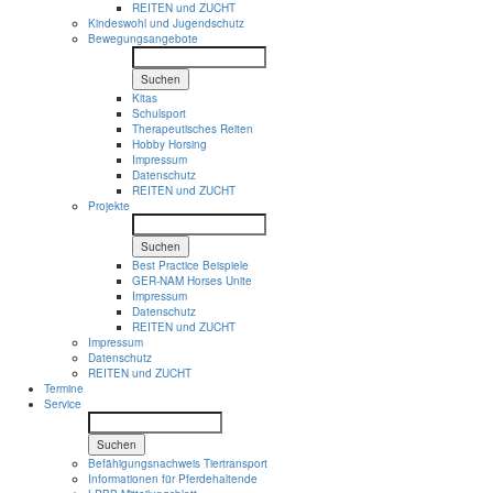
REITEN und ZUCHT
Kindeswohl und Jugendschutz
Bewegungsangebote
Suchen
Kitas
Schulsport
Therapeutisches Reiten
Hobby Horsing
Impressum
Datenschutz
REITEN und ZUCHT
Projekte
Suchen
Best Practice Beispiele
GER-NAM Horses Unite
Impressum
Datenschutz
REITEN und ZUCHT
Impressum
Datenschutz
REITEN und ZUCHT
Termine
Service
Suchen
Befähigungsnachweis Tiertransport
Informationen für Pferdehaltende