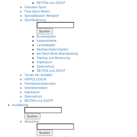
REITEN und ZUCHT
Inklusiver Sport
Para-Sport Reiten
Spezialklassen Reitsport
Sportförderung
Suchen
Bundeskader
Kaderrichtlinie
Landeskader
Nachwuchskonzeption
8er-Team Berlin-Brandenburg
Training und Betreuung
Impressum
Datenschutz
REITEN und ZUCHT
Turnier der Vorbilder
HIPPOLOGICA
Fremdveranstaltungen
Veterinärmedizin
Impressum
Datenschutz
REITEN und ZUCHT
Ausbildung
Suchen
Abzeichen
Suchen