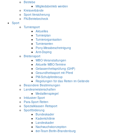
Betriebe
Mitgliedsbetrieb werden
Kreisverbände
Sport-Versicherung
FN-Betriebecheck
Sport
Turniersport
Aktuelles
Turnierplan
Turnierorganisation
Turnierserien
Pony-Messbescheinigung
Anti-Doping
Breitensport
WBO-Veranstaltungen
Aktuelle WBO-Termine
Gelassenheitsprüfung (GHP)
Gesundheitssport mit Pferd
PM-Schulpferdecup
Regelungen für das Reiten im Gelände
Besondere Bestimmungen
Landesmeisterschaften
Medaillenspiegel
Inklusiver Sport
Para-Sport Reiten
Spezialklassen Reitsport
Sportförderung
Bundeskader
Kaderrichtlinie
Landeskader
Nachwuchskonzeption
8er-Team Berlin-Brandenburg