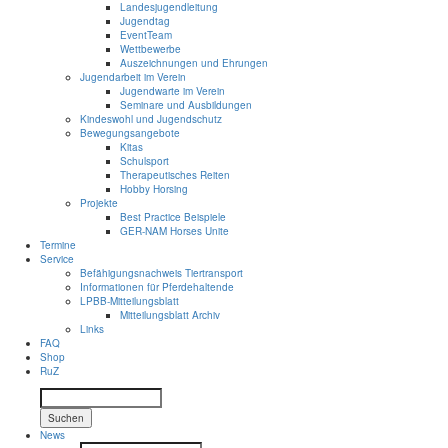
Landesjugendleitung
Jugendtag
EventTeam
Wettbewerbe
Auszeichnungen und Ehrungen
Jugendarbeit im Verein
Jugendwarte im Verein
Seminare und Ausbildungen
Kindeswohl und Jugendschutz
Bewegungsangebote
Kitas
Schulsport
Therapeutisches Reiten
Hobby Horsing
Projekte
Best Practice Beispiele
GER-NAM Horses Unite
Termine
Service
Befähigungsnachweis Tiertransport
Informationen für Pferdehaltende
LPBB-Mitteilungsblatt
Mitteilungsblatt Archiv
Links
FAQ
Shop
RuZ
Suchen
News