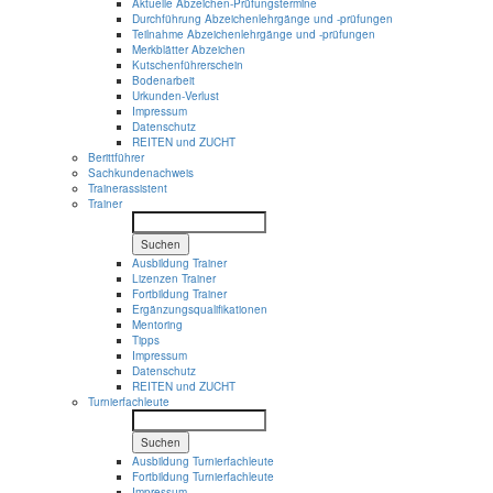
Aktuelle Abzeichen-Prüfungstermine
Durchführung Abzeichenlehrgänge und -prüfungen
Teilnahme Abzeichenlehrgänge und -prüfungen
Merkblätter Abzeichen
Kutschenführerschein
Bodenarbeit
Urkunden-Verlust
Impressum
Datenschutz
REITEN und ZUCHT
Berittführer
Sachkundenachweis
Trainerassistent
Trainer
Suchen
Ausbildung Trainer
Lizenzen Trainer
Fortbildung Trainer
Ergänzungsqualifikationen
Mentoring
Tipps
Impressum
Datenschutz
REITEN und ZUCHT
Turnierfachleute
Suchen
Ausbildung Turnierfachleute
Fortbildung Turnierfachleute
Impressum