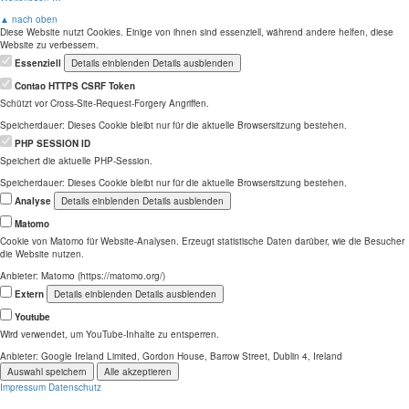
▲ nach oben
Diese Website nutzt Cookies. Einige von ihnen sind essenziell, während andere helfen, diese
Website zu verbessern.
Essenziell
Details einblenden
Details ausblenden
Contao HTTPS CSRF Token
Schützt vor Cross-Site-Request-Forgery Angriffen.
Speicherdauer:
Dieses Cookie bleibt nur für die aktuelle Browsersitzung bestehen.
PHP SESSION ID
Speichert die aktuelle PHP-Session.
Speicherdauer:
Dieses Cookie bleibt nur für die aktuelle Browsersitzung bestehen.
Analyse
Details einblenden
Details ausblenden
Matomo
Cookie von Matomo für Website-Analysen. Erzeugt statistische Daten darüber, wie die Besucher
die Website nutzen.
Anbieter:
Matomo (https://matomo.org/)
Extern
Details einblenden
Details ausblenden
Youtube
Wird verwendet, um YouTube-Inhalte zu entsperren.
Anbieter:
Google Ireland Limited, Gordon House, Barrow Street, Dublin 4, Ireland
Auswahl speichern
Alle akzeptieren
Impressum
Datenschutz