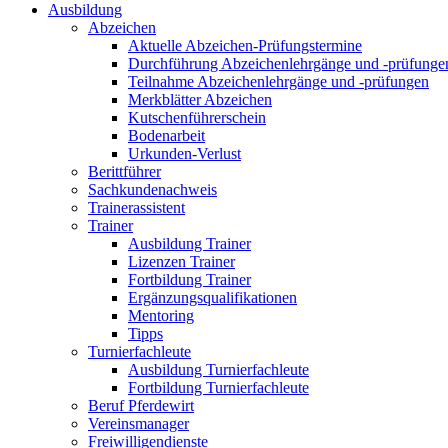
Ausbildung
Abzeichen
Aktuelle Abzeichen-Prüfungstermine
Durchführung Abzeichenlehrgänge und -prüfunge
Teilnahme Abzeichenlehrgänge und -prüfungen
Merkblätter Abzeichen
Kutschenführerschein
Bodenarbeit
Urkunden-Verlust
Berittführer
Sachkundenachweis
Trainerassistent
Trainer
Ausbildung Trainer
Lizenzen Trainer
Fortbildung Trainer
Ergänzungsqualifikationen
Mentoring
Tipps
Turnierfachleute
Ausbildung Turnierfachleute
Fortbildung Turnierfachleute
Beruf Pferdewirt
Vereinsmanager
Freiwilligendienste