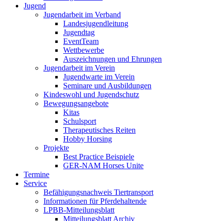
Jugend
Jugendarbeit im Verband
Landesjugendleitung
Jugendtag
EventTeam
Wettbewerbe
Auszeichnungen und Ehrungen
Jugendarbeit im Verein
Jugendwarte im Verein
Seminare und Ausbildungen
Kindeswohl und Jugendschutz
Bewegungsangebote
Kitas
Schulsport
Therapeutisches Reiten
Hobby Horsing
Projekte
Best Practice Beispiele
GER-NAM Horses Unite
Termine
Service
Befähigungsnachweis Tiertransport
Informationen für Pferdehaltende
LPBB-Mitteilungsblatt
Mitteilungsblatt Archiv