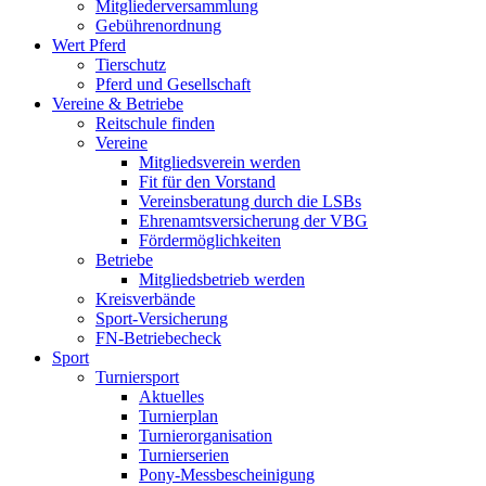
Mitgliederversammlung
Gebührenordnung
Wert Pferd
Tierschutz
Pferd und Gesellschaft
Vereine & Betriebe
Reitschule finden
Vereine
Mitgliedsverein werden
Fit für den Vorstand
Vereinsberatung durch die LSBs
Ehrenamtsversicherung der VBG
Fördermöglichkeiten
Betriebe
Mitgliedsbetrieb werden
Kreisverbände
Sport-Versicherung
FN-Betriebecheck
Sport
Turniersport
Aktuelles
Turnierplan
Turnierorganisation
Turnierserien
Pony-Messbescheinigung