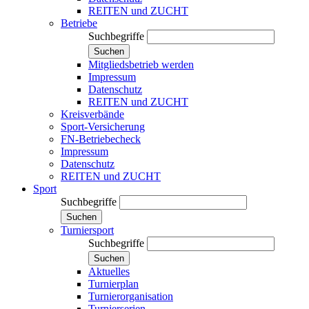
REITEN und ZUCHT
Betriebe
Suchbegriffe
Suchen
Mitgliedsbetrieb werden
Impressum
Datenschutz
REITEN und ZUCHT
Kreisverbände
Sport-Versicherung
FN-Betriebecheck
Impressum
Datenschutz
REITEN und ZUCHT
Sport
Suchbegriffe
Suchen
Turniersport
Suchbegriffe
Suchen
Aktuelles
Turnierplan
Turnierorganisation
Turnierserien