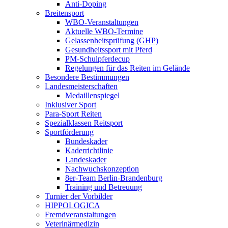
Anti-Doping
Breitensport
WBO-Veranstaltungen
Aktuelle WBO-Termine
Gelassenheitsprüfung (GHP)
Gesundheitssport mit Pferd
PM-Schulpferdecup
Regelungen für das Reiten im Gelände
Besondere Bestimmungen
Landesmeisterschaften
Medaillenspiegel
Inklusiver Sport
Para-Sport Reiten
Spezialklassen Reitsport
Sportförderung
Bundeskader
Kaderrichtlinie
Landeskader
Nachwuchskonzeption
8er-Team Berlin-Brandenburg
Training und Betreuung
Turnier der Vorbilder
HIPPOLOGICA
Fremdveranstaltungen
Veterinärmedizin