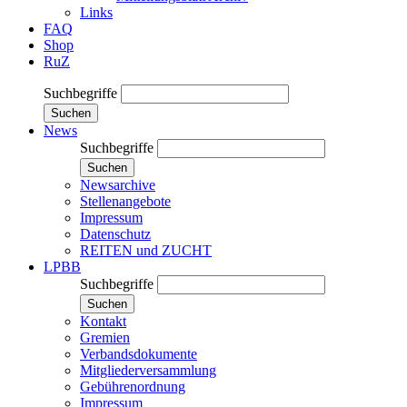
Links
FAQ
Shop
RuZ
Suchbegriffe
Suchen
News
Suchbegriffe
Suchen
Newsarchive
Stellenangebote
Impressum
Datenschutz
REITEN und ZUCHT
LPBB
Suchbegriffe
Suchen
Kontakt
Gremien
Verbandsdokumente
Mitgliederversammlung
Gebührenordnung
Impressum