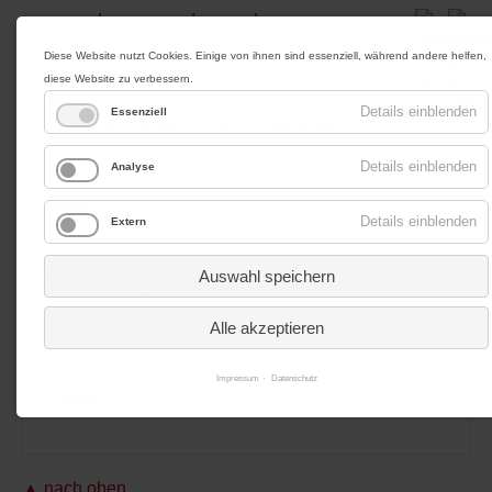
|
|
|
Impressum
Datenschutz
Kontakt
Anfahrt
Diese Website nutzt Cookies. Einige von ihnen sind essenziell, während andere helfen,
diese Website zu verbessern.
Werbung
Details einblenden
Essenziell
Details einblenden
Analyse
Menü
Details einblenden
Extern
Auswahl speichern
Turnierplan
Alle akzeptieren
Turnierplan 2026
Zuletzt aktualisiert am 14.03.2022 von LPBB.
Impressum
Datenschutz
Zurück
▲ nach oben