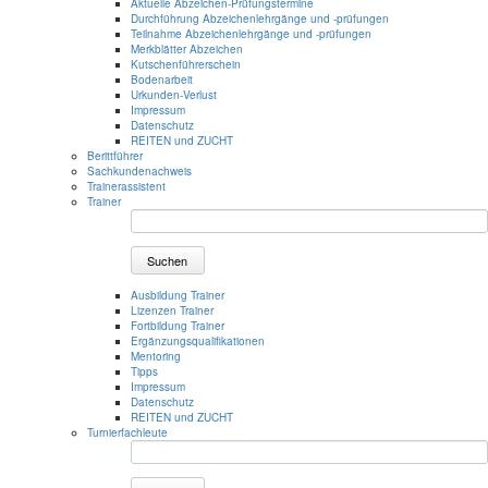
Aktuelle Abzeichen-Prüfungstermine
Durchführung Abzeichenlehrgänge und -prüfungen
Teilnahme Abzeichenlehrgänge und -prüfungen
Merkblätter Abzeichen
Kutschenführerschein
Bodenarbeit
Urkunden-Verlust
Impressum
Datenschutz
REITEN und ZUCHT
Berittführer
Sachkundenachweis
Trainerassistent
Trainer
Suchen
Ausbildung Trainer
Lizenzen Trainer
Fortbildung Trainer
Ergänzungsqualifikationen
Mentoring
Tipps
Impressum
Datenschutz
REITEN und ZUCHT
Turnierfachleute