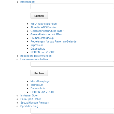
Breitensport
Suchen
WBO-Veranstaltungen
Aktuelle WBO-Termine
Gelassenheitsprüfung (GHP)
Gesundheitssport mit Pferd
PM-Schulpferdecup
Regelungen für das Reiten im Gelände
Impressum
Datenschutz
REITEN und ZUCHT
Besondere Bestimmungen
Landesmeisterschaften
Suchen
Medaillenspiegel
Impressum
Datenschutz
REITEN und ZUCHT
Inklusiver Sport
Para-Sport Reiten
Spezialklassen Reitsport
Sportförderung