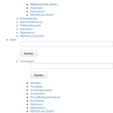
Mitgliedsbetrieb werden
Impressum
Datenschutz
REITEN und ZUCHT
Kreisverbände
Sport-Versicherung
FN-Betriebecheck
Impressum
Datenschutz
REITEN und ZUCHT
Sport
Suchen
Turniersport
Suchen
Aktuelles
Turnierplan
Turnierorganisation
Turnierserien
Pony-Messbescheinigung
Anti-Doping
Impressum
Datenschutz
REITEN und ZUCHT