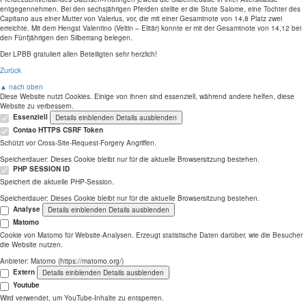
entgegennehmen. Bei den sechsjährigen Pferden stellte er die Stute Salome, eine Tochter des
Capitano aus einer Mutter von Valerius, vor, die mit einer Gesamtnote von 14,8 Platz zwei
erreichte. Mit dem Hengst Valentino (Veltin – Elitär) konnte er mit der Gesamtnote von 14,12 bei
den Fünfjährigen den Silberrang belegen.
Der LPBB gratuliert allen Beteiligten sehr herzlich!
Zurück
▲ nach oben
Diese Website nutzt Cookies. Einige von ihnen sind essenziell, während andere helfen, diese
Website zu verbessern.
Essenziell
Details einblenden
Details ausblenden
Contao HTTPS CSRF Token
Schützt vor Cross-Site-Request-Forgery Angriffen.
Speicherdauer:
Dieses Cookie bleibt nur für die aktuelle Browsersitzung bestehen.
PHP SESSION ID
Speichert die aktuelle PHP-Session.
Speicherdauer:
Dieses Cookie bleibt nur für die aktuelle Browsersitzung bestehen.
Analyse
Details einblenden
Details ausblenden
Matomo
Cookie von Matomo für Website-Analysen. Erzeugt statistische Daten darüber, wie die Besucher
die Website nutzen.
Anbieter:
Matomo (https://matomo.org/)
Extern
Details einblenden
Details ausblenden
Youtube
Wird verwendet, um YouTube-Inhalte zu entsperren.