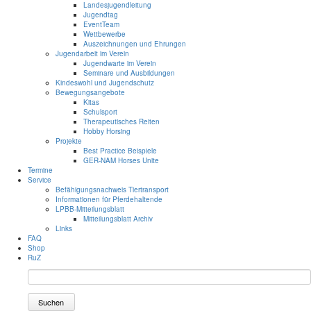
Landesjugendleitung
Jugendtag
EventTeam
Wettbewerbe
Auszeichnungen und Ehrungen
Jugendarbeit im Verein
Jugendwarte im Verein
Seminare und Ausbildungen
Kindeswohl und Jugendschutz
Bewegungsangebote
Kitas
Schulsport
Therapeutisches Reiten
Hobby Horsing
Projekte
Best Practice Beispiele
GER-NAM Horses Unite
Termine
Service
Befähigungsnachweis Tiertransport
Informationen für Pferdehaltende
LPBB-Mitteilungsblatt
Mitteilungsblatt Archiv
Links
FAQ
Shop
RuZ
Suchen