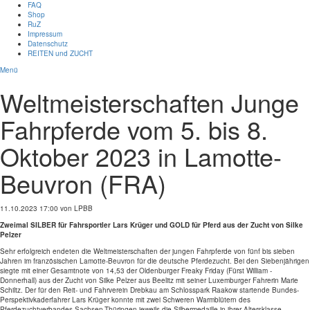
FAQ
Shop
RuZ
Impressum
Datenschutz
REITEN und ZUCHT
Menü
Weltmeisterschaften Junge
Fahrpferde vom 5. bis 8.
Oktober 2023 in Lamotte-
Beuvron (FRA)
11.10.2023 17:00
von LPBB
Zweimal SILBER für Fahrsportler Lars Krüger und GOLD für Pferd aus der Zucht von Silke
Pelzer
Sehr erfolgreich endeten die Weltmeisterschaften der jungen Fahrpferde von fünf bis sieben
Jahren im französischen Lamotte-Beuvron für die deutsche Pferdezucht. Bei den Siebenjährigen
siegte mit einer Gesamtnote von 14,53 der Oldenburger Freaky Friday (Fürst William -
Donnerhall) aus der Zucht von Silke Pelzer aus Beelitz mit seiner Luxemburger Fahrerin Marie
Schiltz. Der für den Reit- und Fahrverein Drebkau am Schlosspark Raakow startende Bundes-
Perspektivkaderfahrer Lars Krüger konnte mit zwei Schweren Warmblütern des
Pferdezuchtverbandes Sachsen-Thüringen jeweils die Silbermedaille in ihrer Altersklasse