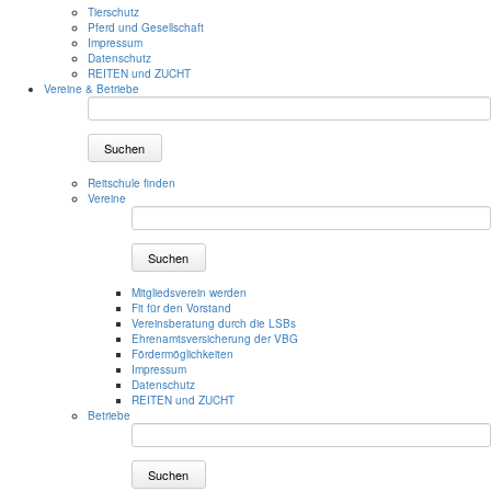
Tierschutz
Pferd und Gesellschaft
Impressum
Datenschutz
REITEN und ZUCHT
Vereine & Betriebe
Suchen
Reitschule finden
Vereine
Suchen
Mitgliedsverein werden
Fit für den Vorstand
Vereinsberatung durch die LSBs
Ehrenamtsversicherung der VBG
Fördermöglichkeiten
Impressum
Datenschutz
REITEN und ZUCHT
Betriebe
Suchen