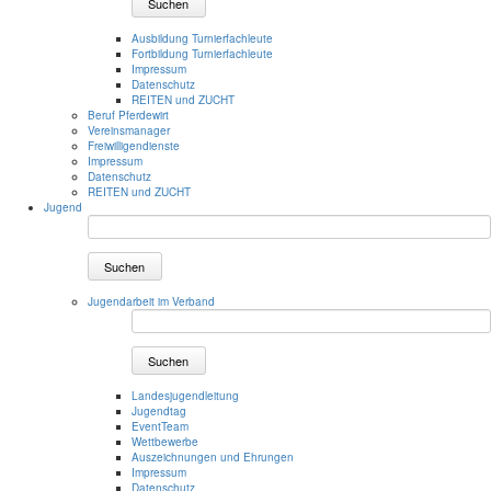
Suchen
Ausbildung Turnierfachleute
Fortbildung Turnierfachleute
Impressum
Datenschutz
REITEN und ZUCHT
Beruf Pferdewirt
Vereinsmanager
Freiwilligendienste
Impressum
Datenschutz
REITEN und ZUCHT
Jugend
Suchen
Jugendarbeit im Verband
Suchen
Landesjugendleitung
Jugendtag
EventTeam
Wettbewerbe
Auszeichnungen und Ehrungen
Impressum
Datenschutz