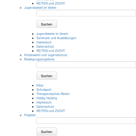
REITEN und ZUCHT
Jugendarbeit im Verein
Suchen
Jugendwarte im Verein
Seminare und Ausbildungen
Impressum
Datenschutz
REITEN und ZUCHT
Kindeswohl und Jugendschutz
Bewegungsangebote
Suchen
Kitas
Schulsport
Therapeutisches Reiten
Hobby Horsing
Impressum
Datenschutz
REITEN und ZUCHT
Projekte
Suchen