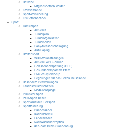
Betriebe
Mitgliedsbetrieb werden
Kreisverbände
Sport-Versicherung
FN-Betriebecheck
Sport
Turniersport
Aktuelles
Turnierplan
Turnierorganisation
Turnierserien
Pony-Messbescheinigung
Anti-Doping
Breitensport
WBO-Veranstaltungen
Aktuelle WBO-Termine
Gelassenheitsprüfung (GHP)
Gesundheitssport mit Pferd
PM-Schulpferdecup
Regelungen für das Reiten im Gelände
Besondere Bestimmungen
Landesmeisterschaften
Medaillenspiegel
Inklusiver Sport
Para-Sport Reiten
Spezialklassen Reitsport
Sportförderung
Bundeskader
Kaderrichtlinie
Landeskader
Nachwuchskonzeption
8er-Team Berlin-Brandenburg