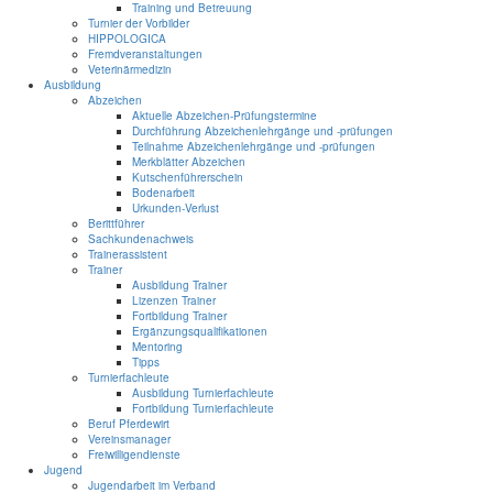
Training und Betreuung
Turnier der Vorbilder
HIPPOLOGICA
Fremdveranstaltungen
Veterinärmedizin
Ausbildung
Abzeichen
Aktuelle Abzeichen-Prüfungstermine
Durchführung Abzeichenlehrgänge und -prüfungen
Teilnahme Abzeichenlehrgänge und -prüfungen
Merkblätter Abzeichen
Kutschenführerschein
Bodenarbeit
Urkunden-Verlust
Berittführer
Sachkundenachweis
Trainerassistent
Trainer
Ausbildung Trainer
Lizenzen Trainer
Fortbildung Trainer
Ergänzungsqualifikationen
Mentoring
Tipps
Turnierfachleute
Ausbildung Turnierfachleute
Fortbildung Turnierfachleute
Beruf Pferdewirt
Vereinsmanager
Freiwilligendienste
Jugend
Jugendarbeit im Verband