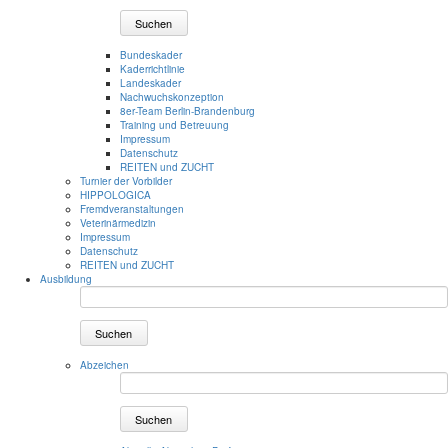
Suchen
Bundeskader
Kaderrichtlinie
Landeskader
Nachwuchskonzeption
8er-Team Berlin-Brandenburg
Training und Betreuung
Impressum
Datenschutz
REITEN und ZUCHT
Turnier der Vorbilder
HIPPOLOGICA
Fremdveranstaltungen
Veterinärmedizin
Impressum
Datenschutz
REITEN und ZUCHT
Ausbildung
Suchen
Abzeichen
Suchen