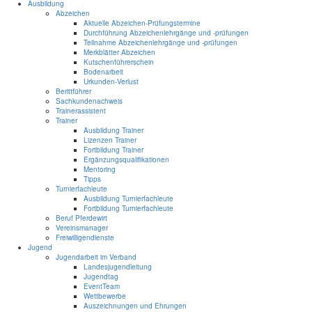
Ausbildung
Abzeichen
Aktuelle Abzeichen-Prüfungstermine
Durchführung Abzeichenlehrgänge und -prüfungen
Teilnahme Abzeichenlehrgänge und -prüfungen
Merkblätter Abzeichen
Kutschenführerschein
Bodenarbeit
Urkunden-Verlust
Berittführer
Sachkundenachweis
Trainerassistent
Trainer
Ausbildung Trainer
Lizenzen Trainer
Fortbildung Trainer
Ergänzungsqualifikationen
Mentoring
Tipps
Turnierfachleute
Ausbildung Turnierfachleute
Fortbildung Turnierfachleute
Beruf Pferdewirt
Vereinsmanager
Freiwilligendienste
Jugend
Jugendarbeit im Verband
Landesjugendleitung
Jugendtag
EventTeam
Wettbewerbe
Auszeichnungen und Ehrungen