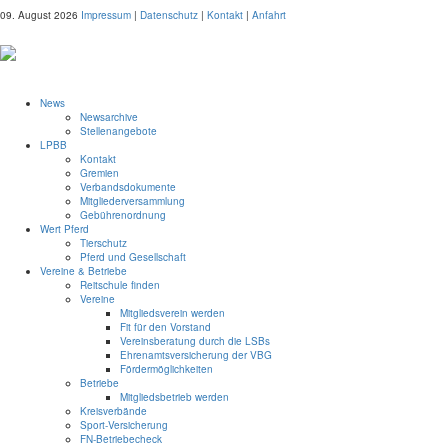
09. August 2026
Impressum
|
Datenschutz
|
Kontakt
|
Anfahrt
News
Newsarchive
Stellenangebote
LPBB
Kontakt
Gremien
Verbandsdokumente
Mitgliederversammlung
Gebührenordnung
Wert Pferd
Tierschutz
Pferd und Gesellschaft
Vereine & Betriebe
Reitschule finden
Vereine
Mitgliedsverein werden
Fit für den Vorstand
Vereinsberatung durch die LSBs
Ehrenamtsversicherung der VBG
Fördermöglichkeiten
Betriebe
Mitgliedsbetrieb werden
Kreisverbände
Sport-Versicherung
FN-Betriebecheck