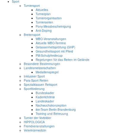
Sport
Turniersport
Aktuelles
Turnierplan
Turnierorganisation
Turnierserien
Pony-Messbescheinigung
Anti-Doping
Breitensport
WBO-Veranstaltungen
Aktuelle WBO-Termine
Gelassenheitsprüfung (GHP)
Gesundheitssport mit Pferd
PM-Schulpferdecup
Regelungen für das Reiten im Gelände
Besondere Bestimmungen
Landesmeisterschaften
Medaillenspiegel
Inklusiver Sport
Para-Sport Reiten
Spezialklassen Reitsport
Sportförderung
Bundeskader
Kaderrichtlinie
Landeskader
Nachwuchskonzeption
8er-Team Berlin-Brandenburg
Training und Betreuung
Turnier der Vorbilder
HIPPOLOGICA
Fremdveranstaltungen
Veterinärmedizin