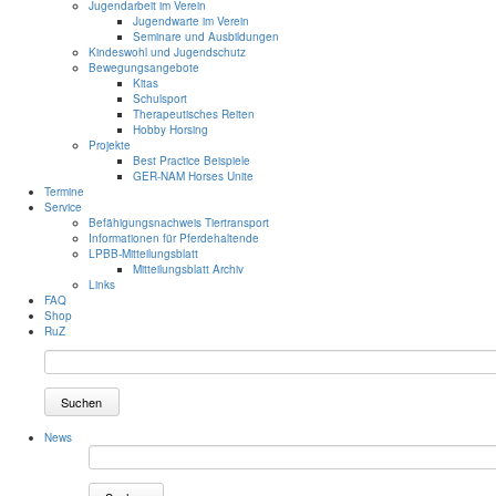
Jugendarbeit im Verein
Jugendwarte im Verein
Seminare und Ausbildungen
Kindeswohl und Jugendschutz
Bewegungsangebote
Kitas
Schulsport
Therapeutisches Reiten
Hobby Horsing
Projekte
Best Practice Beispiele
GER-NAM Horses Unite
Termine
Service
Befähigungsnachweis Tiertransport
Informationen für Pferdehaltende
LPBB-Mitteilungsblatt
Mitteilungsblatt Archiv
Links
FAQ
Shop
RuZ
Suchen
News