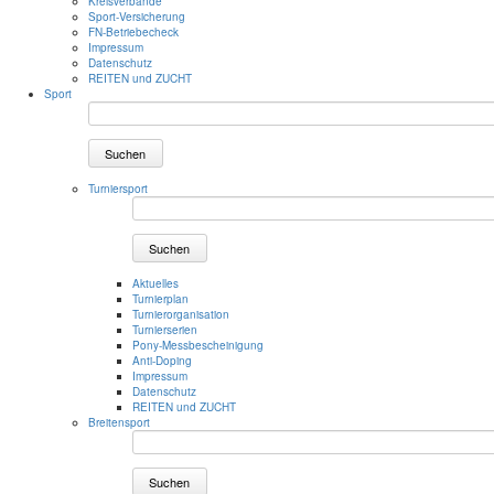
Kreisverbände
Sport-Versicherung
FN-Betriebecheck
Impressum
Datenschutz
REITEN und ZUCHT
Sport
Suchen
Turniersport
Suchen
Aktuelles
Turnierplan
Turnierorganisation
Turnierserien
Pony-Messbescheinigung
Anti-Doping
Impressum
Datenschutz
REITEN und ZUCHT
Breitensport
Suchen