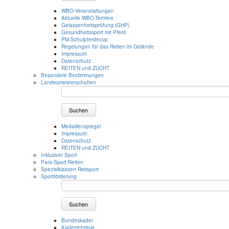
WBO-Veranstaltungen
Aktuelle WBO-Termine
Gelassenheitsprüfung (GHP)
Gesundheitssport mit Pferd
PM-Schulpferdecup
Regelungen für das Reiten im Gelände
Impressum
Datenschutz
REITEN und ZUCHT
Besondere Bestimmungen
Landesmeisterschaften
Suchen
Medaillenspiegel
Impressum
Datenschutz
REITEN und ZUCHT
Inklusiver Sport
Para-Sport Reiten
Spezialklassen Reitsport
Sportförderung
Suchen
Bundeskader
Kaderrichtlinie