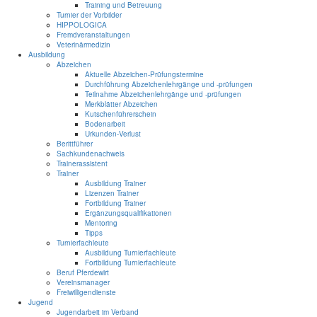
Training und Betreuung
Turnier der Vorbilder
HIPPOLOGICA
Fremdveranstaltungen
Veterinärmedizin
Ausbildung
Abzeichen
Aktuelle Abzeichen-Prüfungstermine
Durchführung Abzeichenlehrgänge und -prüfungen
Teilnahme Abzeichenlehrgänge und -prüfungen
Merkblätter Abzeichen
Kutschenführerschein
Bodenarbeit
Urkunden-Verlust
Berittführer
Sachkundenachweis
Trainerassistent
Trainer
Ausbildung Trainer
Lizenzen Trainer
Fortbildung Trainer
Ergänzungsqualifikationen
Mentoring
Tipps
Turnierfachleute
Ausbildung Turnierfachleute
Fortbildung Turnierfachleute
Beruf Pferdewirt
Vereinsmanager
Freiwilligendienste
Jugend
Jugendarbeit im Verband