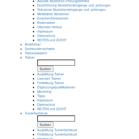
Aktuelle Abzeichen-Prüfungstermine
Durchführung Abzeichenlehrgänge und -prüfungen
Teilnahme Abzeichenlehrgänge und -prüfungen
Merkblätter Abzeichen
Kutschenführerschein
Bodenarbeit
Urkunden-Verlust
Impressum
Datenschutz
REITEN und ZUCHT
Berittführer
Sachkundenachweis
Trainerassistent
Trainer
Suchen
Ausbildung Trainer
Lizenzen Trainer
Fortbildung Trainer
Ergänzungsqualifikationen
Mentoring
Tipps
Impressum
Datenschutz
REITEN und ZUCHT
Turnierfachleute
Suchen
Ausbildung Turnierfachleute
Fortbildung Turnierfachleute
Impressum