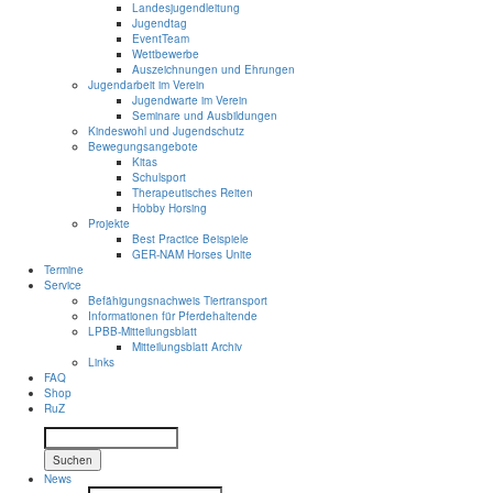
Landesjugendleitung
Jugendtag
EventTeam
Wettbewerbe
Auszeichnungen und Ehrungen
Jugendarbeit im Verein
Jugendwarte im Verein
Seminare und Ausbildungen
Kindeswohl und Jugendschutz
Bewegungsangebote
Kitas
Schulsport
Therapeutisches Reiten
Hobby Horsing
Projekte
Best Practice Beispiele
GER-NAM Horses Unite
Termine
Service
Befähigungsnachweis Tiertransport
Informationen für Pferdehaltende
LPBB-Mitteilungsblatt
Mitteilungsblatt Archiv
Links
FAQ
Shop
RuZ
Suchen
News