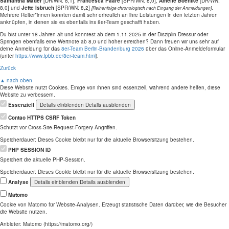
Samantha Mäder
[DR/WN: 8,1],
Francesca Paare
[SPR/WN: 8,0],
Amelie Boehlke
[DR/WN:
8,0] und
Jette Isbruch
[SPR/WN: 8,2]
.
[Reihenfolge chronologisch nach Eingang der Anmeldungen]
Mehrere Reiter*innen konnten damit sehr erfreulich an ihre Leistungen in den letzten Jahren
anknüpfen, in denen sie es ebenfalls ins 8er-Team geschafft haben.
Du bist unter 18 Jahren alt und konntest ab dem 1.11.2025 in der Disziplin Dressur oder
Springen ebenfalls eine Wertnote ab 8,0 und höher erreichen? Dann freuen wir uns sehr auf
deine Anmeldung
für das
8er-Team Berlin-Brandenburg 2026
über das Online-Anmeldeformular
(unter
https://www.lpbb.de/8er-team.html
).
Zurück
▲ nach oben
Diese Website nutzt Cookies. Einige von ihnen sind essenziell, während andere helfen, diese
Website zu verbessern.
Essenziell
Details einblenden
Details ausblenden
Contao HTTPS CSRF Token
Schützt vor Cross-Site-Request-Forgery Angriffen.
Speicherdauer:
Dieses Cookie bleibt nur für die aktuelle Browsersitzung bestehen.
PHP SESSION ID
Speichert die aktuelle PHP-Session.
Speicherdauer:
Dieses Cookie bleibt nur für die aktuelle Browsersitzung bestehen.
Analyse
Details einblenden
Details ausblenden
Matomo
Cookie von Matomo für Website-Analysen. Erzeugt statistische Daten darüber, wie die Besucher
die Website nutzen.
Anbieter:
Matomo (https://matomo.org/)