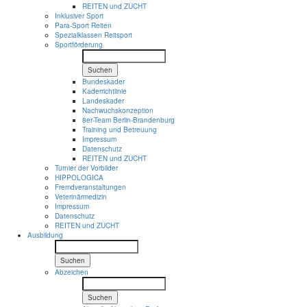
REITEN und ZUCHT
Inklusiver Sport
Para-Sport Reiten
Spezialklassen Reitsport
Sportförderung
Suchen
Bundeskader
Kaderrichtlinie
Landeskader
Nachwuchskonzeption
8er-Team Berlin-Brandenburg
Training und Betreuung
Impressum
Datenschutz
REITEN und ZUCHT
Turnier der Vorbilder
HIPPOLOGICA
Fremdveranstaltungen
Veterinärmedizin
Impressum
Datenschutz
REITEN und ZUCHT
Ausbildung
Suchen
Abzeichen
Suchen