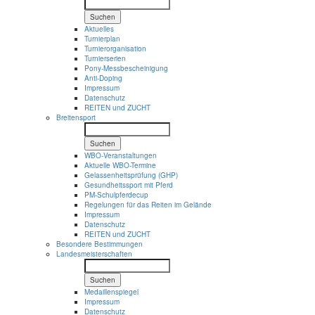
Suchen
Aktuelles
Turnierplan
Turnierorganisation
Turnierserien
Pony-Messbescheinigung
Anti-Doping
Impressum
Datenschutz
REITEN und ZUCHT
Breitensport
Suchen
WBO-Veranstaltungen
Aktuelle WBO-Termine
Gelassenheitsprüfung (GHP)
Gesundheitssport mit Pferd
PM-Schulpferdecup
Regelungen für das Reiten im Gelände
Impressum
Datenschutz
REITEN und ZUCHT
Besondere Bestimmungen
Landesmeisterschaften
Suchen
Medaillenspiegel
Impressum
Datenschutz