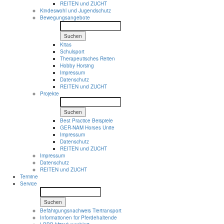
REITEN und ZUCHT
Kindeswohl und Jugendschutz
Bewegungsangebote
Suchen
Kitas
Schulsport
Therapeutisches Reiten
Hobby Horsing
Impressum
Datenschutz
REITEN und ZUCHT
Projekte
Suchen
Best Practice Beispiele
GER-NAM Horses Unite
Impressum
Datenschutz
REITEN und ZUCHT
Impressum
Datenschutz
REITEN und ZUCHT
Termine
Service
Suchen
Befähigungsnachweis Tiertransport
Informationen für Pferdehaltende