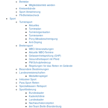
Betriebe
Mitgliedsbetrieb werden
Kreisverbände
Sport-Versicherung
FN-Betriebecheck
Sport
Turniersport
Aktuelles
Turnierplan
Turnierorganisation
Turnierserien
Pony-Messbescheinigung
Anti-Doping
Breitensport
WBO-Veranstaltungen
Aktuelle WBO-Termine
Gelassenheitsprüfung (GHP)
Gesundheitssport mit Pferd
PM-Schulpferdecup
Regelungen für das Reiten im Gelände
Besondere Bestimmungen
Landesmeisterschaften
Medaillenspiegel
Inklusiver Sport
Para-Sport Reiten
Spezialklassen Reitsport
Sportförderung
Bundeskader
Kaderrichtlinie
Landeskader
Nachwuchskonzeption
8er-Team Berlin-Brandenburg