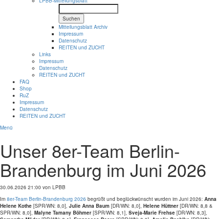
LPBB-Mitteilungsblatt
Suchen
Mitteilungsblatt Archiv
Impressum
Datenschutz
REITEN und ZUCHT
Links
Impressum
Datenschutz
REITEN und ZUCHT
FAQ
Shop
RuZ
Impressum
Datenschutz
REITEN und ZUCHT
Menü
Unser 8er-Team Berlin-
Brandenburg im Juni 2026
30.06.2026 21:00
von LPBB
Im
8er-Team Berlin-Brandenburg 2026
begrüßt und beglückwünscht wurden im Juni 2026:
Anna
Helene Kothe
[SPR/WN: 8,0],
Julie Anna Baum
[DR/WN: 8,0],
Helene Hüttner
[DR/WN: 8,8 &
SPR/WN: 8,0],
Malyne Tamany Böhmer
[SPR/WN: 8,1],
Sveja-Marie Frehse
[DR/WN: 8,3],