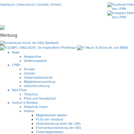
Impressum
|
Datenschutz
|
Kontakt
|
Anfahrt
Werbung
News
Newsarchive
Stellenangebote
LPBB
Kontakt
Gremien
Verbandsdokumente
Mitgliederversammlung
Gebührenordnung
Wert Pferd
Tierschutz
Pferd und Gesellschaft
Vereine & Betriebe
Reitschule finden
Vereine
Mitgliedsverein werden
Fit für den Vorstand
Vereinsberatung durch die LSBs
Ehrenamtsversicherung der VBG
Fördermöglichkeiten