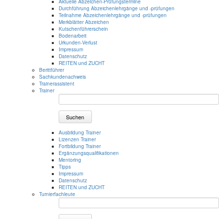
Aktuelle Abzeichen-Prüfungstermine
Durchführung Abzeichenlehrgänge und -prüfungen
Teilnahme Abzeichenlehrgänge und -prüfungen
Merkblätter Abzeichen
Kutschenführerschein
Bodenarbeit
Urkunden-Verlust
Impressum
Datenschutz
REITEN und ZUCHT
Berittführer
Sachkundenachweis
Trainerassistent
Trainer
Suchen
Ausbildung Trainer
Lizenzen Trainer
Fortbildung Trainer
Ergänzungsqualifikationen
Mentoring
Tipps
Impressum
Datenschutz
REITEN und ZUCHT
Turnierfachleute