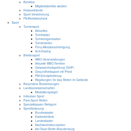
Betriebe
Mitgliedsbetrieb werden
Kreisverbände
Sport-Versicherung
FN-Betriebecheck
Sport
Turniersport
Aktuelles
Turnierplan
Turnierorganisation
Turnierserien
Pony-Messbescheinigung
Anti-Doping
Breitensport
WBO-Veranstaltungen
Aktuelle WBO-Termine
Gelassenheitsprüfung (GHP)
Gesundheitssport mit Pferd
PM-Schulpferdecup
Regelungen für das Reiten im Gelände
Besondere Bestimmungen
Landesmeisterschaften
Medaillenspiegel
Inklusiver Sport
Para-Sport Reiten
Spezialklassen Reitsport
Sportförderung
Bundeskader
Kaderrichtlinie
Landeskader
Nachwuchskonzeption
8er-Team Berlin-Brandenburg