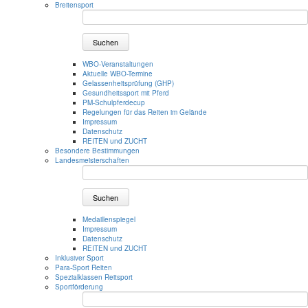
Breitensport
Suchen
WBO-Veranstaltungen
Aktuelle WBO-Termine
Gelassenheitsprüfung (GHP)
Gesundheitssport mit Pferd
PM-Schulpferdecup
Regelungen für das Reiten im Gelände
Impressum
Datenschutz
REITEN und ZUCHT
Besondere Bestimmungen
Landesmeisterschaften
Suchen
Medaillenspiegel
Impressum
Datenschutz
REITEN und ZUCHT
Inklusiver Sport
Para-Sport Reiten
Spezialklassen Reitsport
Sportförderung