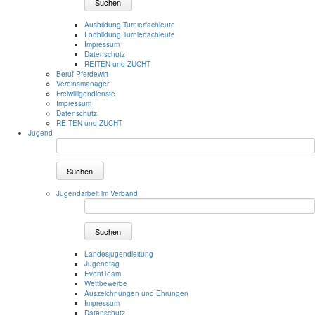
Suchen
Ausbildung Turnierfachleute
Fortbildung Turnierfachleute
Impressum
Datenschutz
REITEN und ZUCHT
Beruf Pferdewirt
Vereinsmanager
Freiwilligendienste
Impressum
Datenschutz
REITEN und ZUCHT
Jugend
Suchen
Jugendarbeit im Verband
Suchen
Landesjugendleitung
Jugendtag
EventTeam
Wettbewerbe
Auszeichnungen und Ehrungen
Impressum
Datenschutz