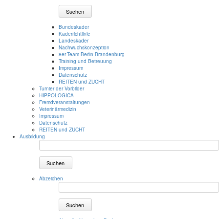
Suchen
Bundeskader
Kaderrichtlinie
Landeskader
Nachwuchskonzeption
8er-Team Berlin-Brandenburg
Training und Betreuung
Impressum
Datenschutz
REITEN und ZUCHT
Turnier der Vorbilder
HIPPOLOGICA
Fremdveranstaltungen
Veterinärmedizin
Impressum
Datenschutz
REITEN und ZUCHT
Ausbildung
Suchen
Abzeichen
Suchen