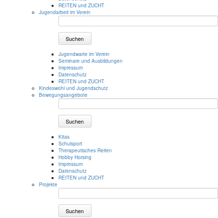
REITEN und ZUCHT
Jugendarbeit im Verein
Suchen
Jugendwarte im Verein
Seminare und Ausbildungen
Impressum
Datenschutz
REITEN und ZUCHT
Kindeswohl und Jugendschutz
Bewegungsangebote
Suchen
Kitas
Schulsport
Therapeutisches Reiten
Hobby Horsing
Impressum
Datenschutz
REITEN und ZUCHT
Projekte
Suchen