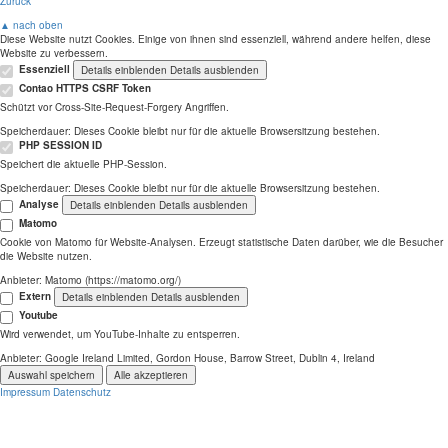
Zurück
▲ nach oben
Diese Website nutzt Cookies. Einige von ihnen sind essenziell, während andere helfen, diese
Website zu verbessern.
Essenziell
Details einblenden
Details ausblenden
Contao HTTPS CSRF Token
Schützt vor Cross-Site-Request-Forgery Angriffen.
Speicherdauer:
Dieses Cookie bleibt nur für die aktuelle Browsersitzung bestehen.
PHP SESSION ID
Speichert die aktuelle PHP-Session.
Speicherdauer:
Dieses Cookie bleibt nur für die aktuelle Browsersitzung bestehen.
Analyse
Details einblenden
Details ausblenden
Matomo
Cookie von Matomo für Website-Analysen. Erzeugt statistische Daten darüber, wie die Besucher
die Website nutzen.
Anbieter:
Matomo (https://matomo.org/)
Extern
Details einblenden
Details ausblenden
Youtube
Wird verwendet, um YouTube-Inhalte zu entsperren.
Anbieter:
Google Ireland Limited, Gordon House, Barrow Street, Dublin 4, Ireland
Auswahl speichern
Alle akzeptieren
Impressum
Datenschutz