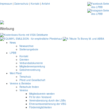
Impressum
|
Datenschutz
|
Kontakt
|
Anfahrt
Werbung
News
Newsarchive
Stellenangebote
LPBB
Kontakt
Gremien
Verbandsdokumente
Mitgliederversammlung
Gebührenordnung
Wert Pferd
Tierschutz
Pferd und Gesellschaft
Vereine & Betriebe
Reitschule finden
Vereine
Mitgliedsverein werden
Fit für den Vorstand
Vereinsberatung durch die LSBs
Ehrenamtsversicherung der VBG
Fördermöglichkeiten