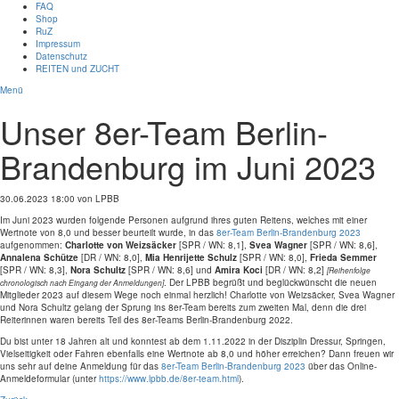
FAQ
Shop
RuZ
Impressum
Datenschutz
REITEN und ZUCHT
Menü
Unser 8er-Team Berlin-
Brandenburg im Juni 2023
30.06.2023 18:00
von LPBB
Im Juni 2023 wurden folgende Personen aufgrund ihres guten Reitens, welches mit einer
Wertnote von 8,0 und besser beurteilt wurde,
in das
8er-Team Berlin-Brandenburg 2023
aufgenommen:
Charlotte von Weizsäcker
[SPR / WN: 8,1],
Svea Wagner
[SPR / WN: 8,6],
Annalena
Schütze
[DR / WN: 8,0],
Mia Henrijette Schulz
[SPR / WN: 8,0],
Frieda Semmer
[SPR / WN: 8,3],
Nora Schultz
[SPR / WN: 8,6] und
Amira Koci
[DR / WN: 8,2]
[Reihenfolge
. Der LPBB begrüßt und beglückwünscht die neuen
chronologisch nach Eingang der Anmeldungen]
Mitglieder 2023 auf diesem Wege noch einmal herzlich! Charlotte von Weizsäcker, Svea Wagner
und Nora Schultz
gelang der
Sprung ins 8er-Team bereits zum zweiten Mal, denn die drei
Reiterinnen waren bereits Teil des
8er-Teams Berlin-Brandenburg 2022.
Du bist unter 18 Jahr
en alt und konntest
ab dem 1.11.2022
in der Disziplin Dressur, Sp
ringen,
Vielseitigkeit oder Fahren ebenfalls eine Wertnote ab 8,0 und höher erreichen? Dann freuen wir
uns sehr auf deine Anmeldung für das
8er-Team Berlin-Brandenburg 2023
über das Online-
Anmeldeformular (unter
https://www.lpbb.de/8er-team.html
).