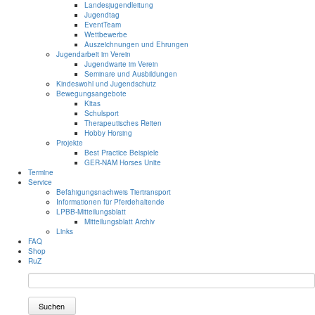
Landesjugendleitung
Jugendtag
EventTeam
Wettbewerbe
Auszeichnungen und Ehrungen
Jugendarbeit im Verein
Jugendwarte im Verein
Seminare und Ausbildungen
Kindeswohl und Jugendschutz
Bewegungsangebote
Kitas
Schulsport
Therapeutisches Reiten
Hobby Horsing
Projekte
Best Practice Beispiele
GER-NAM Horses Unite
Termine
Service
Befähigungsnachweis Tiertransport
Informationen für Pferdehaltende
LPBB-Mitteilungsblatt
Mitteilungsblatt Archiv
Links
FAQ
Shop
RuZ
Suchen