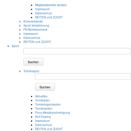
Mitgliedsbetrieb werden
Impressum
Datenschutz
REITEN und ZUCHT
Kreisverbände
Sport-Versicherung
FN-Betriebecheck
Impressum
Datenschutz
REITEN und ZUCHT
Sport
Suchen
Turniersport
Suchen
Aktuelles
Turnierplan
Turnierorganisation
Turnierserien
Pony-Messbescheinigung
Anti-Doping
Impressum
Datenschutz
REITEN und ZUCHT