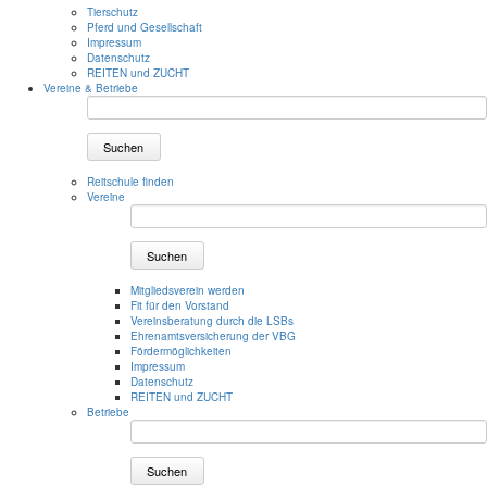
Tierschutz
Pferd und Gesellschaft
Impressum
Datenschutz
REITEN und ZUCHT
Vereine & Betriebe
Suchen
Reitschule finden
Vereine
Suchen
Mitgliedsverein werden
Fit für den Vorstand
Vereinsberatung durch die LSBs
Ehrenamtsversicherung der VBG
Fördermöglichkeiten
Impressum
Datenschutz
REITEN und ZUCHT
Betriebe
Suchen