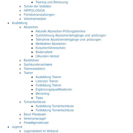
Training und Betreuung
Turnier der Vorbilder
HIPPOLOGICA
Fremdveranstaltungen
Veterinärmedizin
Ausbildung
Abzeichen
Aktuelle Abzeichen-Prüfungstermine
Durchführung Abzeichenlehrgänge und -prüfungen
Teilnahme Abzeichenlehrgänge und -prüfungen
Merkblätter Abzeichen
Kutschenführerschein
Bodenarbeit
Urkunden-Verlust
Berittführer
Sachkundenachweis
Trainerassistent
Trainer
Ausbildung Trainer
Lizenzen Trainer
Fortbildung Trainer
Ergänzungsqualifikationen
Mentoring
Tipps
Turnierfachleute
Ausbildung Turnierfachleute
Fortbildung Turnierfachleute
Beruf Pferdewirt
Vereinsmanager
Freiwilligendienste
Jugend
Jugendarbeit im Verband