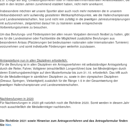
z.B. Erfolge auf sog. Einladungsturnieren oder in nationalen/internationalen Amateurklassen, die
sich in den letzten Jahren zunehmend etabliert haben, nicht mehr anerkannt.
Insbesondere möchten wir unsere Sportler aber auch noch mehr motivieren die in unserem
Verbandsbereich sehr aufwendig gestalteten Wettkampfhöhepunkte, wie die Hallenchampionate
und Landesmeisterschaften, fest (und nicht rein zufällig) in die jeweiligen Jahresturnierplanungen
mit aufzunehmen, zielgerichtet darauf hin zu trainieren sowie entsprechende
Vorbereitungsturniere zu besuchen.
Um das Berufungs- und Fördersystem bei allen neuen Vorgaben dennoch flexibel zu halten, gibt
es für die Landestrainer oder Fachbeiräte die Möglichkeit zusätzliche Berufungen aus
besonderem Anlass (Platzierungen bei bedeutsamen nationalen oder internationalen Turnieren)
vorzunehmen und somit individuelle Förderungen weiterhin zuzulassen.
Antragstellung nun in allen Disziplinen erforderlich:
Für die Berufung ist in allen Disziplinen ein Antragsverfahren mit selbstständiger Antragstellung
durch die Reiter, Fahrer, Voltigierer (einschließlich Longenführer) bzw. bei Minderjährigen durch
deren Erziehungsberechtigte auf dem Musterformular bis zum 31.10. erforderlich. Das trifft auch
für die Medaillenträger in sämtlichen Disziplinen zu, sowie in den olympischen Disziplinen
(Dressur, Springen, Vielseitigkeit) zusätzlich für die Ränge 1-5 in der Gesamtwertung der
jeweiligen Hallenchampionate und Landesmeisterschaften.
Nachberufungen in 2020
Für Nachberufungen in 2020 gilt natürlich noch die Richtlinie 2020. Somit werden in diesem Jahr
noch ausschließlich die Medaillenträger nachberufen.
Die Richtlinie 2021 sowie Hinweise zum Antragsverfahren und das Antragsformular finden
Sie
hier
.