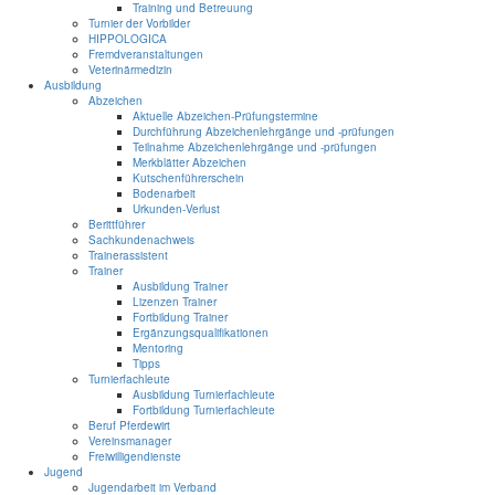
Training und Betreuung
Turnier der Vorbilder
HIPPOLOGICA
Fremdveranstaltungen
Veterinärmedizin
Ausbildung
Abzeichen
Aktuelle Abzeichen-Prüfungstermine
Durchführung Abzeichenlehrgänge und -prüfungen
Teilnahme Abzeichenlehrgänge und -prüfungen
Merkblätter Abzeichen
Kutschenführerschein
Bodenarbeit
Urkunden-Verlust
Berittführer
Sachkundenachweis
Trainerassistent
Trainer
Ausbildung Trainer
Lizenzen Trainer
Fortbildung Trainer
Ergänzungsqualifikationen
Mentoring
Tipps
Turnierfachleute
Ausbildung Turnierfachleute
Fortbildung Turnierfachleute
Beruf Pferdewirt
Vereinsmanager
Freiwilligendienste
Jugend
Jugendarbeit im Verband