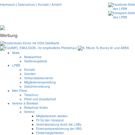
Impressum
|
Datenschutz
|
Kontakt
|
Anfahrt
Werbung
News
Newsarchive
Stellenangebote
LPBB
Kontakt
Gremien
Verbandsdokumente
Mitgliederversammlung
Gebührenordnung
Wert Pferd
Tierschutz
Pferd und Gesellschaft
Vereine & Betriebe
Reitschule finden
Vereine
Mitgliedsverein werden
Fit für den Vorstand
Vereinsberatung durch die LSBs
Ehrenamtsversicherung der VBG
Fördermöglichkeiten