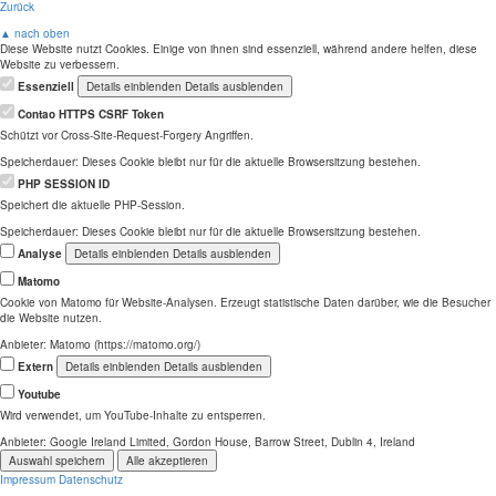
Zurück
▲ nach oben
Diese Website nutzt Cookies. Einige von ihnen sind essenziell, während andere helfen, diese
Website zu verbessern.
Essenziell
Details einblenden
Details ausblenden
Contao HTTPS CSRF Token
Schützt vor Cross-Site-Request-Forgery Angriffen.
Speicherdauer:
Dieses Cookie bleibt nur für die aktuelle Browsersitzung bestehen.
PHP SESSION ID
Speichert die aktuelle PHP-Session.
Speicherdauer:
Dieses Cookie bleibt nur für die aktuelle Browsersitzung bestehen.
Analyse
Details einblenden
Details ausblenden
Matomo
Cookie von Matomo für Website-Analysen. Erzeugt statistische Daten darüber, wie die Besucher
die Website nutzen.
Anbieter:
Matomo (https://matomo.org/)
Extern
Details einblenden
Details ausblenden
Youtube
Wird verwendet, um YouTube-Inhalte zu entsperren.
Anbieter:
Google Ireland Limited, Gordon House, Barrow Street, Dublin 4, Ireland
Auswahl speichern
Alle akzeptieren
Impressum
Datenschutz