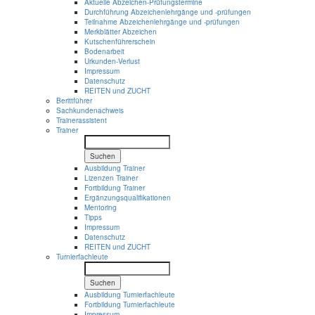
Aktuelle Abzeichen-Prüfungstermine
Durchführung Abzeichenlehrgänge und -prüfungen
Teilnahme Abzeichenlehrgänge und -prüfungen
Merkblätter Abzeichen
Kutschenführerschein
Bodenarbeit
Urkunden-Verlust
Impressum
Datenschutz
REITEN und ZUCHT
Berittführer
Sachkundenachweis
Trainerassistent
Trainer
Suchen
Ausbildung Trainer
Lizenzen Trainer
Fortbildung Trainer
Ergänzungsqualifikationen
Mentoring
Tipps
Impressum
Datenschutz
REITEN und ZUCHT
Turnierfachleute
Suchen
Ausbildung Turnierfachleute
Fortbildung Turnierfachleute
Impressum