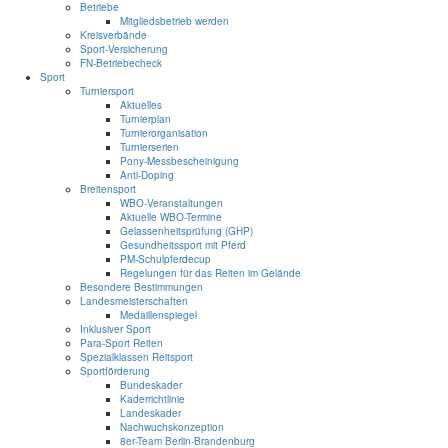
Betriebe
Mitgliedsbetrieb werden
Kreisverbände
Sport-Versicherung
FN-Betriebecheck
Sport
Turniersport
Aktuelles
Turnierplan
Turnierorganisation
Turnierserien
Pony-Messbescheinigung
Anti-Doping
Breitensport
WBO-Veranstaltungen
Aktuelle WBO-Termine
Gelassenheitsprüfung (GHP)
Gesundheitssport mit Pferd
PM-Schulpferdecup
Regelungen für das Reiten im Gelände
Besondere Bestimmungen
Landesmeisterschaften
Medaillenspiegel
Inklusiver Sport
Para-Sport Reiten
Spezialklassen Reitsport
Sportförderung
Bundeskader
Kaderrichtlinie
Landeskader
Nachwuchskonzeption
8er-Team Berlin-Brandenburg