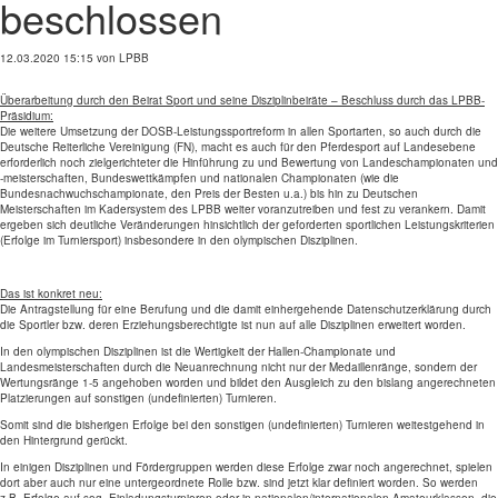
beschlossen
12.03.2020 15:15
von LPBB
Überarbeitung durch den Beirat Sport und seine Disziplinbeiräte – Beschluss durch das LPBB-
Präsidium:
Die weitere Umsetzung der DOSB-Leistungssportreform in allen Sportarten, so auch durch die
Deutsche Reiterliche Vereinigung (FN), macht es auch für den Pferdesport auf Landesebene
erforderlich noch zielgerichteter die Hinführung zu und Bewertung von Landeschampionaten und
-meisterschaften, Bundeswettkämpfen und nationalen Championaten (wie die
Bundesnachwuchschampionate, den Preis der Besten u.a.) bis hin zu Deutschen
Meisterschaften im Kadersystem des LPBB weiter voranzutreiben und fest zu verankern. Damit
ergeben sich deutliche Veränderungen hinsichtlich der geforderten sportlichen Leistungskriterien
(Erfolge im Turniersport) insbesondere in den olympischen Disziplinen.
Das ist konkret neu:
Die Antragstellung für eine Berufung und die damit einhergehende Datenschutzerklärung durch
die Sportler bzw. deren Erziehungsberechtigte ist nun auf alle Disziplinen erweitert worden.
In den olympischen Disziplinen ist die Wertigkeit der Hallen-Championate und
Landesmeisterschaften durch die Neuanrechnung nicht nur der Medaillenränge, sondern der
Wertungsränge 1-5 angehoben worden und bildet den Ausgleich zu den bislang angerechneten
Platzierungen auf sonstigen (undefinierten) Turnieren.
Somit sind die bisherigen Erfolge bei den sonstigen (undefinierten) Turnieren weitestgehend in
den Hintergrund gerückt.
In einigen Disziplinen und Fördergruppen werden diese Erfolge zwar noch angerechnet, spielen
dort aber auch nur eine untergeordnete Rolle bzw. sind jetzt klar definiert worden. So werden