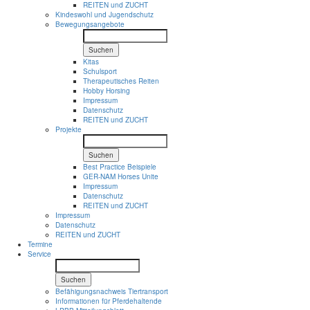
REITEN und ZUCHT
Kindeswohl und Jugendschutz
Bewegungsangebote
Suchen
Kitas
Schulsport
Therapeutisches Reiten
Hobby Horsing
Impressum
Datenschutz
REITEN und ZUCHT
Projekte
Suchen
Best Practice Beispiele
GER-NAM Horses Unite
Impressum
Datenschutz
REITEN und ZUCHT
Impressum
Datenschutz
REITEN und ZUCHT
Termine
Service
Suchen
Befähigungsnachweis Tiertransport
Informationen für Pferdehaltende