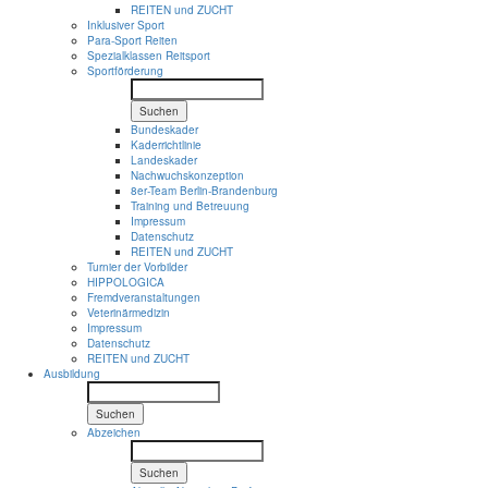
REITEN und ZUCHT
Inklusiver Sport
Para-Sport Reiten
Spezialklassen Reitsport
Sportförderung
Suchen
Bundeskader
Kaderrichtlinie
Landeskader
Nachwuchskonzeption
8er-Team Berlin-Brandenburg
Training und Betreuung
Impressum
Datenschutz
REITEN und ZUCHT
Turnier der Vorbilder
HIPPOLOGICA
Fremdveranstaltungen
Veterinärmedizin
Impressum
Datenschutz
REITEN und ZUCHT
Ausbildung
Suchen
Abzeichen
Suchen