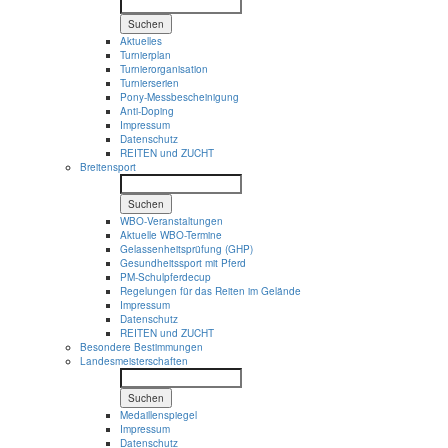
Suchen
Aktuelles
Turnierplan
Turnierorganisation
Turnierserien
Pony-Messbescheinigung
Anti-Doping
Impressum
Datenschutz
REITEN und ZUCHT
Breitensport
Suchen
WBO-Veranstaltungen
Aktuelle WBO-Termine
Gelassenheitsprüfung (GHP)
Gesundheitssport mit Pferd
PM-Schulpferdecup
Regelungen für das Reiten im Gelände
Impressum
Datenschutz
REITEN und ZUCHT
Besondere Bestimmungen
Landesmeisterschaften
Suchen
Medaillenspiegel
Impressum
Datenschutz