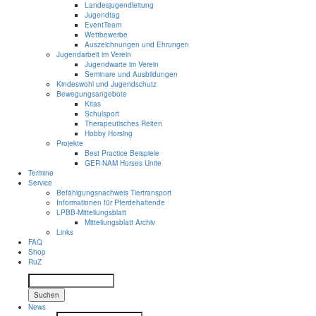
Landesjugendleitung
Jugendtag
EventTeam
Wettbewerbe
Auszeichnungen und Ehrungen
Jugendarbeit im Verein
Jugendwarte im Verein
Seminare und Ausbildungen
Kindeswohl und Jugendschutz
Bewegungsangebote
Kitas
Schulsport
Therapeutisches Reiten
Hobby Horsing
Projekte
Best Practice Beispiele
GER-NAM Horses Unite
Termine
Service
Befähigungsnachweis Tiertransport
Informationen für Pferdehaltende
LPBB-Mitteilungsblatt
Mitteilungsblatt Archiv
Links
FAQ
Shop
RuZ
Suchen
News