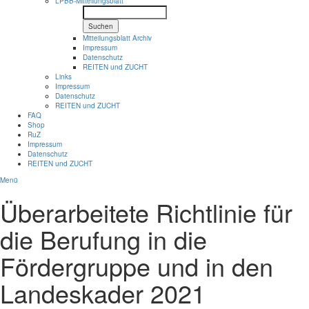
LPBB-Mitteilungsblatt
Suchen
Mitteilungsblatt Archiv
Impressum
Datenschutz
REITEN und ZUCHT
Links
Impressum
Datenschutz
REITEN und ZUCHT
FAQ
Shop
RuZ
Impressum
Datenschutz
REITEN und ZUCHT
Menü
Überarbeitete Richtlinie für
die Berufung in die
Fördergruppe und in den
Landeskader 2021