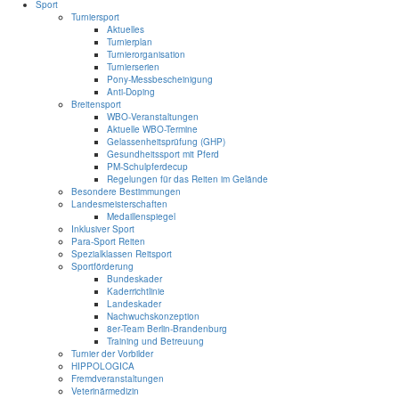
Sport
Turniersport
Aktuelles
Turnierplan
Turnierorganisation
Turnierserien
Pony-Messbescheinigung
Anti-Doping
Breitensport
WBO-Veranstaltungen
Aktuelle WBO-Termine
Gelassenheitsprüfung (GHP)
Gesundheitssport mit Pferd
PM-Schulpferdecup
Regelungen für das Reiten im Gelände
Besondere Bestimmungen
Landesmeisterschaften
Medaillenspiegel
Inklusiver Sport
Para-Sport Reiten
Spezialklassen Reitsport
Sportförderung
Bundeskader
Kaderrichtlinie
Landeskader
Nachwuchskonzeption
8er-Team Berlin-Brandenburg
Training und Betreuung
Turnier der Vorbilder
HIPPOLOGICA
Fremdveranstaltungen
Veterinärmedizin