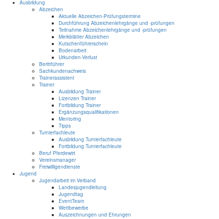
Ausbildung
Abzeichen
Aktuelle Abzeichen-Prüfungstermine
Durchführung Abzeichenlehrgänge und -prüfungen
Teilnahme Abzeichenlehrgänge und -prüfungen
Merkblätter Abzeichen
Kutschenführerschein
Bodenarbeit
Urkunden-Verlust
Berittführer
Sachkundenachweis
Trainerassistent
Trainer
Ausbildung Trainer
Lizenzen Trainer
Fortbildung Trainer
Ergänzungsqualifikationen
Mentoring
Tipps
Turnierfachleute
Ausbildung Turnierfachleute
Fortbildung Turnierfachleute
Beruf Pferdewirt
Vereinsmanager
Freiwilligendienste
Jugend
Jugendarbeit im Verband
Landesjugendleitung
Jugendtag
EventTeam
Wettbewerbe
Auszeichnungen und Ehrungen