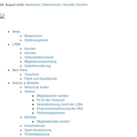
08. August 2026
Impressum
|
Datenschutz
|
Kontakt
|
Anfahrt
News
Newsarchive
Stellenangebote
LPBB
Kontakt
Gremien
Verbandsdokumente
Mitgliederversammlung
Gebührenordnung
Wert Pferd
Tierschutz
Pferd und Gesellschaft
Vereine & Betriebe
Reitschule finden
Vereine
Mitgliedsverein werden
Fit für den Vorstand
Vereinsberatung durch die LSBs
Ehrenamtsversicherung der VBG
Fördermöglichkeiten
Betriebe
Mitgliedsbetrieb werden
Kreisverbände
Sport-Versicherung
FN-Betriebecheck