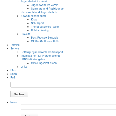
Jugendarbeit im Verein
Jugendwarte im Verein
Seminare und Ausbildungen
Kindeswohl und Jugendschutz
Bewegungsangebote
Kitas
Schulsport
Therapeutisches Reiten
Hobby Horsing
Projekte
Best Practice Beispiele
GER-NAM Horses Unite
Termine
Service
Befähigungsnachweis Tiertransport
Informationen für Pferdehaltende
LPBB-Mitteilungsblatt
Mitteilungsblatt Archiv
Links
FAQ
Shop
RuZ
Suchen
News