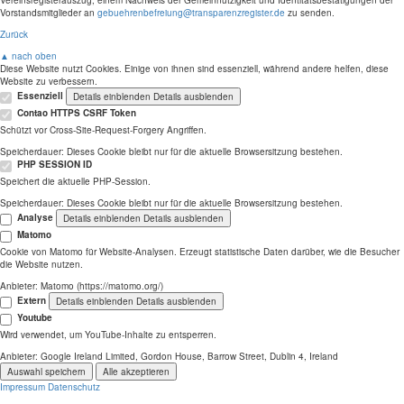
Vereinsregisterauszug, einem Nachweis der Gemeinnützigkeit und Identitätsbestätigungen der
Vorstandsmitglieder an
gebuehrenbefreiung@transparenzregister.de
zu senden.
Zurück
▲ nach oben
Diese Website nutzt Cookies. Einige von ihnen sind essenziell, während andere helfen, diese
Website zu verbessern.
Essenziell
Details einblenden
Details ausblenden
Contao HTTPS CSRF Token
Schützt vor Cross-Site-Request-Forgery Angriffen.
Speicherdauer:
Dieses Cookie bleibt nur für die aktuelle Browsersitzung bestehen.
PHP SESSION ID
Speichert die aktuelle PHP-Session.
Speicherdauer:
Dieses Cookie bleibt nur für die aktuelle Browsersitzung bestehen.
Analyse
Details einblenden
Details ausblenden
Matomo
Cookie von Matomo für Website-Analysen. Erzeugt statistische Daten darüber, wie die Besucher
die Website nutzen.
Anbieter:
Matomo (https://matomo.org/)
Extern
Details einblenden
Details ausblenden
Youtube
Wird verwendet, um YouTube-Inhalte zu entsperren.
Anbieter:
Google Ireland Limited, Gordon House, Barrow Street, Dublin 4, Ireland
Auswahl speichern
Alle akzeptieren
Impressum
Datenschutz