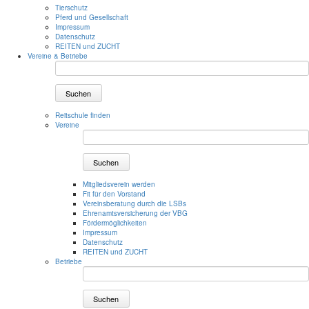
Tierschutz
Pferd und Gesellschaft
Impressum
Datenschutz
REITEN und ZUCHT
Vereine & Betriebe
Suchen
Reitschule finden
Vereine
Suchen
Mitgliedsverein werden
Fit für den Vorstand
Vereinsberatung durch die LSBs
Ehrenamtsversicherung der VBG
Fördermöglichkeiten
Impressum
Datenschutz
REITEN und ZUCHT
Betriebe
Suchen