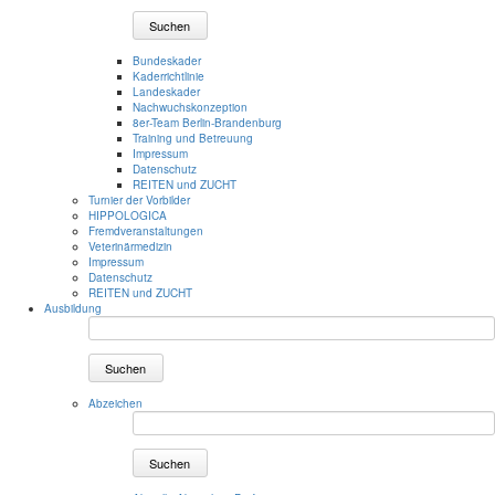
Suchen
Bundeskader
Kaderrichtlinie
Landeskader
Nachwuchskonzeption
8er-Team Berlin-Brandenburg
Training und Betreuung
Impressum
Datenschutz
REITEN und ZUCHT
Turnier der Vorbilder
HIPPOLOGICA
Fremdveranstaltungen
Veterinärmedizin
Impressum
Datenschutz
REITEN und ZUCHT
Ausbildung
Suchen
Abzeichen
Suchen