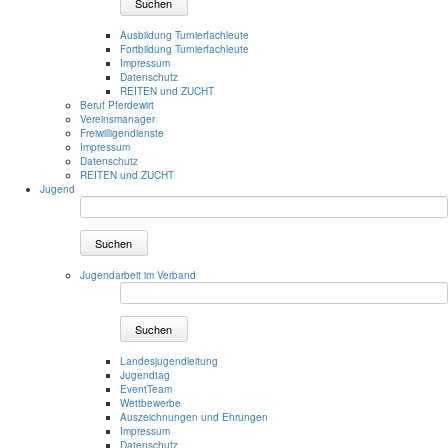
Suchen
Ausbildung Turnierfachleute
Fortbildung Turnierfachleute
Impressum
Datenschutz
REITEN und ZUCHT
Beruf Pferdewirt
Vereinsmanager
Freiwilligendienste
Impressum
Datenschutz
REITEN und ZUCHT
Jugend
Suchen
Jugendarbeit im Verband
Suchen
Landesjugendleitung
Jugendtag
EventTeam
Wettbewerbe
Auszeichnungen und Ehrungen
Impressum
Datenschutz