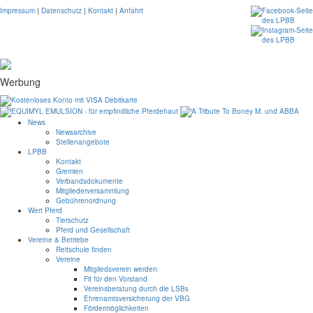
Impressum
|
Datenschutz
|
Kontakt
|
Anfahrt
Werbung
News
Newsarchive
Stellenangebote
LPBB
Kontakt
Gremien
Verbandsdokumente
Mitgliederversammlung
Gebührenordnung
Wert Pferd
Tierschutz
Pferd und Gesellschaft
Vereine & Betriebe
Reitschule finden
Vereine
Mitgliedsverein werden
Fit für den Vorstand
Vereinsberatung durch die LSBs
Ehrenamtsversicherung der VBG
Fördermöglichkeiten