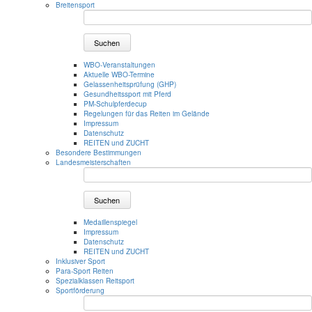
Breitensport
Suchen
WBO-Veranstaltungen
Aktuelle WBO-Termine
Gelassenheitsprüfung (GHP)
Gesundheitssport mit Pferd
PM-Schulpferdecup
Regelungen für das Reiten im Gelände
Impressum
Datenschutz
REITEN und ZUCHT
Besondere Bestimmungen
Landesmeisterschaften
Suchen
Medaillenspiegel
Impressum
Datenschutz
REITEN und ZUCHT
Inklusiver Sport
Para-Sport Reiten
Spezialklassen Reitsport
Sportförderung