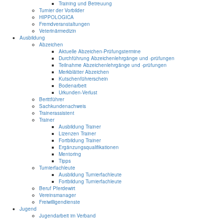
Training und Betreuung
Turnier der Vorbilder
HIPPOLOGICA
Fremdveranstaltungen
Veterinärmedizin
Ausbildung
Abzeichen
Aktuelle Abzeichen-Prüfungstermine
Durchführung Abzeichenlehrgänge und -prüfungen
Teilnahme Abzeichenlehrgänge und -prüfungen
Merkblätter Abzeichen
Kutschenführerschein
Bodenarbeit
Urkunden-Verlust
Berittführer
Sachkundenachweis
Trainerassistent
Trainer
Ausbildung Trainer
Lizenzen Trainer
Fortbildung Trainer
Ergänzungsqualifikationen
Mentoring
Tipps
Turnierfachleute
Ausbildung Turnierfachleute
Fortbildung Turnierfachleute
Beruf Pferdewirt
Vereinsmanager
Freiwilligendienste
Jugend
Jugendarbeit im Verband