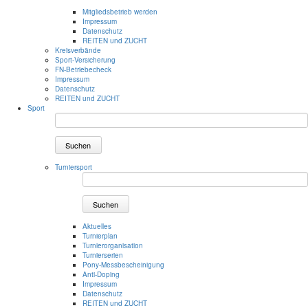
Mitgliedsbetrieb werden
Impressum
Datenschutz
REITEN und ZUCHT
Kreisverbände
Sport-Versicherung
FN-Betriebecheck
Impressum
Datenschutz
REITEN und ZUCHT
Sport
Suchen
Turniersport
Suchen
Aktuelles
Turnierplan
Turnierorganisation
Turnierserien
Pony-Messbescheinigung
Anti-Doping
Impressum
Datenschutz
REITEN und ZUCHT