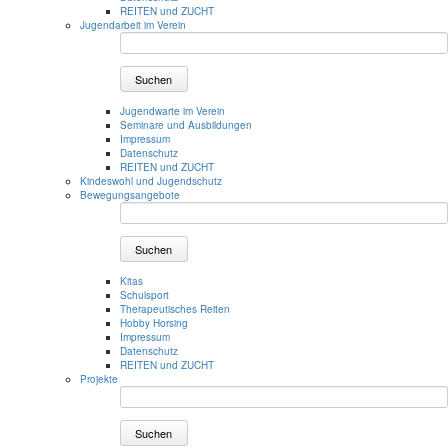
REITEN und ZUCHT
Jugendarbeit im Verein
Suchen
Jugendwarte im Verein
Seminare und Ausbildungen
Impressum
Datenschutz
REITEN und ZUCHT
Kindeswohl und Jugendschutz
Bewegungsangebote
Suchen
Kitas
Schulsport
Therapeutisches Reiten
Hobby Horsing
Impressum
Datenschutz
REITEN und ZUCHT
Projekte
Suchen