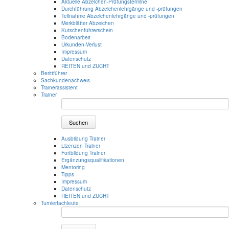
Aktuelle Abzeichen-Prüfungstermine
Durchführung Abzeichenlehrgänge und -prüfungen
Teilnahme Abzeichenlehrgänge und -prüfungen
Merkblätter Abzeichen
Kutschenführerschein
Bodenarbeit
Urkunden-Verlust
Impressum
Datenschutz
REITEN und ZUCHT
Berittführer
Sachkundenachweis
Trainerassistent
Trainer
Suchen
Ausbildung Trainer
Lizenzen Trainer
Fortbildung Trainer
Ergänzungsqualifikationen
Mentoring
Tipps
Impressum
Datenschutz
REITEN und ZUCHT
Turnierfachleute