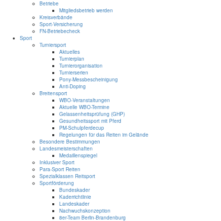
Betriebe
Mitgliedsbetrieb werden
Kreisverbände
Sport-Versicherung
FN-Betriebecheck
Sport
Turniersport
Aktuelles
Turnierplan
Turnierorganisation
Turnierserien
Pony-Messbescheinigung
Anti-Doping
Breitensport
WBO-Veranstaltungen
Aktuelle WBO-Termine
Gelassenheitsprüfung (GHP)
Gesundheitssport mit Pferd
PM-Schulpferdecup
Regelungen für das Reiten im Gelände
Besondere Bestimmungen
Landesmeisterschaften
Medaillenspiegel
Inklusiver Sport
Para-Sport Reiten
Spezialklassen Reitsport
Sportförderung
Bundeskader
Kaderrichtlinie
Landeskader
Nachwuchskonzeption
8er-Team Berlin-Brandenburg