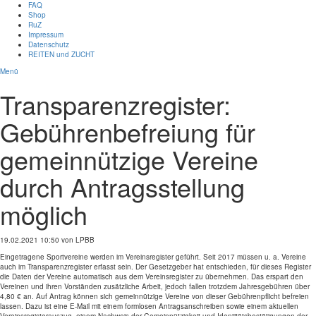
FAQ
Shop
RuZ
Impressum
Datenschutz
REITEN und ZUCHT
Menü
Transparenzregister:
Gebührenbefreiung für
gemeinnützige Vereine
durch Antragsstellung
möglich
19.02.2021 10:50
von LPBB
Eingetragene Sportvereine werden im Vereinsregister geführt. Seit 2017 müssen u. a. Vereine
auch im Transparenzregister erfasst sein. Der Gesetzgeber hat entschieden, für dieses Register
die Daten der Vereine automatisch aus dem Vereinsregister zu übernehmen. Das erspart den
Vereinen und ihren Vorständen zusätzliche Arbeit, jedoch fallen trotzdem Jahresgebühren über
4,80 € an. Auf Antrag können sich gemeinnützige Vereine von dieser Gebührenpflicht befreien
lassen. Dazu ist eine E-Mail mit einem formlosen Antragsanschreiben sowie einem aktuellen