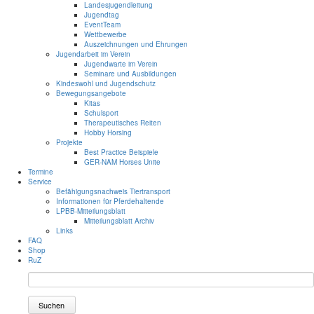
Landesjugendleitung
Jugendtag
EventTeam
Wettbewerbe
Auszeichnungen und Ehrungen
Jugendarbeit im Verein
Jugendwarte im Verein
Seminare und Ausbildungen
Kindeswohl und Jugendschutz
Bewegungsangebote
Kitas
Schulsport
Therapeutisches Reiten
Hobby Horsing
Projekte
Best Practice Beispiele
GER-NAM Horses Unite
Termine
Service
Befähigungsnachweis Tiertransport
Informationen für Pferdehaltende
LPBB-Mitteilungsblatt
Mitteilungsblatt Archiv
Links
FAQ
Shop
RuZ
Suchen