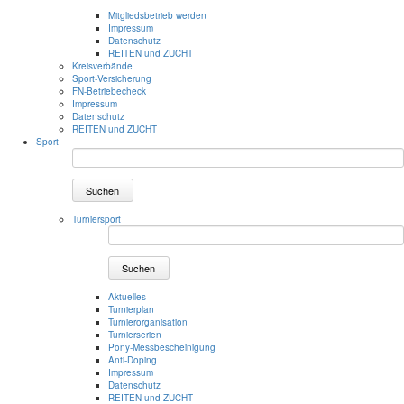
Mitgliedsbetrieb werden
Impressum
Datenschutz
REITEN und ZUCHT
Kreisverbände
Sport-Versicherung
FN-Betriebecheck
Impressum
Datenschutz
REITEN und ZUCHT
Sport
Suchen
Turniersport
Suchen
Aktuelles
Turnierplan
Turnierorganisation
Turnierserien
Pony-Messbescheinigung
Anti-Doping
Impressum
Datenschutz
REITEN und ZUCHT