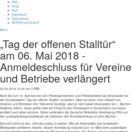
FAQ
Shop
RuZ
Impressum
Datenschutz
REITEN und ZUCHT
Menü
„Tag der offenen Stalltür“
am 06. Mai 2018 -
Anmeldeschluss für Vereine
und Betriebe verlängert
05.03.2018 12:43
von LPBB
Noch bis zum 19. April können sich Pferdesportvereine und Pferdebetriebe als Veranstalter für
den bundesweiten „Tag der offenen Stalltür“ anmelden. Zwar hat schon eine Vielzahl von
Vereinen und Betrieben ihre Teilnahme bestätigt, aber je mehr lokale Veranstalter am 1. Mai ihre
Stalltüren öffnen, desto größer wird der Erfolg für den Pferdesport in Deutschland und davon
profitiert auch jeder einzelne. Daher verlängern die Deutsche Reiterliche Vereinigung (FN) und
die Landespferdesportverbände als Initiatoren den Anmeldeschluss um acht Wochen.
Dennoch lohnt es sich, nicht bis zuletzt zu warten: Wer als Veranstalter vom kompletten
Werbepaket profitieren möchte, dessen Anmeldung muss bis zum 16. März beim zuständigen
Landespferdesportverband oder der FN eingegangen sein. Das Paket umfasst unter anderem