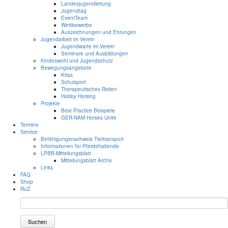
Landesjugendleitung
Jugendtag
EventTeam
Wettbewerbe
Auszeichnungen und Ehrungen
Jugendarbeit im Verein
Jugendwarte im Verein
Seminare und Ausbildungen
Kindeswohl und Jugendschutz
Bewegungsangebote
Kitas
Schulsport
Therapeutisches Reiten
Hobby Horsing
Projekte
Best Practice Beispiele
GER-NAM Horses Unite
Termine
Service
Befähigungsnachweis Tiertransport
Informationen für Pferdehaltende
LPBB-Mitteilungsblatt
Mitteilungsblatt Archiv
Links
FAQ
Shop
RuZ
Suchen