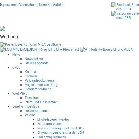
Impressum
|
Datenschutz
|
Kontakt
|
Anfahrt
Werbung
News
Newsarchive
Stellenangebote
LPBB
Kontakt
Gremien
Verbandsdokumente
Mitgliederversammlung
Gebührenordnung
Wert Pferd
Tierschutz
Pferd und Gesellschaft
Vereine & Betriebe
Reitschule finden
Vereine
Mitgliedsverein werden
Fit für den Vorstand
Vereinsberatung durch die LSBs
Ehrenamtsversicherung der VBG
Fördermöglichkeiten