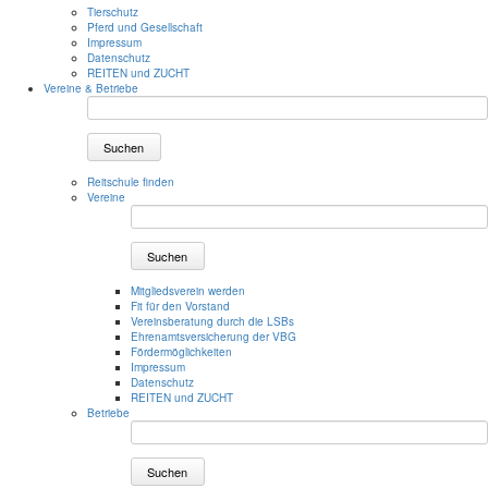
Tierschutz
Pferd und Gesellschaft
Impressum
Datenschutz
REITEN und ZUCHT
Vereine & Betriebe
Suchen
Reitschule finden
Vereine
Suchen
Mitgliedsverein werden
Fit für den Vorstand
Vereinsberatung durch die LSBs
Ehrenamtsversicherung der VBG
Fördermöglichkeiten
Impressum
Datenschutz
REITEN und ZUCHT
Betriebe
Suchen