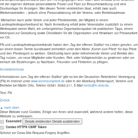
mit der eigenen Adresse personalisierte Poster und Flyer zur Besucherwerbung und eine
Druckvorlage für Anzeigen. Wer diesen Termin verstreichen lässt, erhält zwar auch
Werbematerialien – jedoch ohne Personalisierung mit der Vereins- oder Betriebsadresse.
Mitmachen kann jeder Verein und jeder Pferdebetrieb, der Mitglied in einem
Landespferdesportverband ist. Nach Anmeldung erhält jeder Veranstalter zusätzlich zu einem
Werbepaket seiner Wahl, ein umfangreiches Organisationspaket mit praktischen Tipps, einem
Ideenpool zur Gestaltung sowie Checklisten für die Organisation und Hinweisen zur Pressearbeit
vor Ort.
FN und Landespferdesportverbände haben den „Tag der offenen Stalltür“ ins Leben gerufen, um
an einem festen Termin bundesweit einheitlich unter dem Motto „Komm zum Pferd“ für das Pferd
und den Pferdesport zu werben. Gleichzeitig kann jeder teilnehmende Verein und Betrieb den
Tag nutzen, um neue Mitglieder oder Kunden, Reit- oder Voltigierschüler zu gewinnen oder um
einfach die Beziehungen zu Nachbarn, Freunden und Förderern zu pflegen.
Anmeldeformular
Informationen zum „Tag der offenen Stalltür“ gibt es bei der Deutschen Reiterlichen Vereinigung
(FN) im Internet unter
www.kommzumpferd.de
oder in der Abteilung Breitensport, Vereine und
Betriebe bei Martin Otto, Telefon 02581 /6362-211, E-Mail
motto@fn-dokr.de
.
Text: FN
Zurück
▲ nach oben
Diese Website nutzt Cookies. Einige von ihnen sind essenziell, während andere helfen, diese
Website zu verbessern.
Essenziell
Details einblenden
Details ausblenden
Contao HTTPS CSRF Token
Schützt vor Cross-Site-Request-Forgery Angriffen.