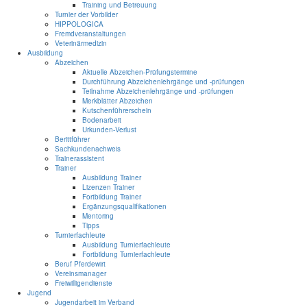
Training und Betreuung
Turnier der Vorbilder
HIPPOLOGICA
Fremdveranstaltungen
Veterinärmedizin
Ausbildung
Abzeichen
Aktuelle Abzeichen-Prüfungstermine
Durchführung Abzeichenlehrgänge und -prüfungen
Teilnahme Abzeichenlehrgänge und -prüfungen
Merkblätter Abzeichen
Kutschenführerschein
Bodenarbeit
Urkunden-Verlust
Berittführer
Sachkundenachweis
Trainerassistent
Trainer
Ausbildung Trainer
Lizenzen Trainer
Fortbildung Trainer
Ergänzungsqualifikationen
Mentoring
Tipps
Turnierfachleute
Ausbildung Turnierfachleute
Fortbildung Turnierfachleute
Beruf Pferdewirt
Vereinsmanager
Freiwilligendienste
Jugend
Jugendarbeit im Verband