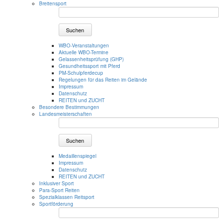
Breitensport
Suchen
WBO-Veranstaltungen
Aktuelle WBO-Termine
Gelassenheitsprüfung (GHP)
Gesundheitssport mit Pferd
PM-Schulpferdecup
Regelungen für das Reiten im Gelände
Impressum
Datenschutz
REITEN und ZUCHT
Besondere Bestimmungen
Landesmeisterschaften
Suchen
Medaillenspiegel
Impressum
Datenschutz
REITEN und ZUCHT
Inklusiver Sport
Para-Sport Reiten
Spezialklassen Reitsport
Sportförderung