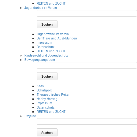
REITEN und ZUCHT
Jugendarbeit im Verein
Suchen
Jugendwarte im Verein
Seminare und Ausbildungen
Impressum
Datenschutz
REITEN und ZUCHT
Kindeswohl und Jugendschutz
Bewegungsangebote
Suchen
Kitas
Schulsport
Therapeutisches Reiten
Hobby Horsing
Impressum
Datenschutz
REITEN und ZUCHT
Projekte
Suchen