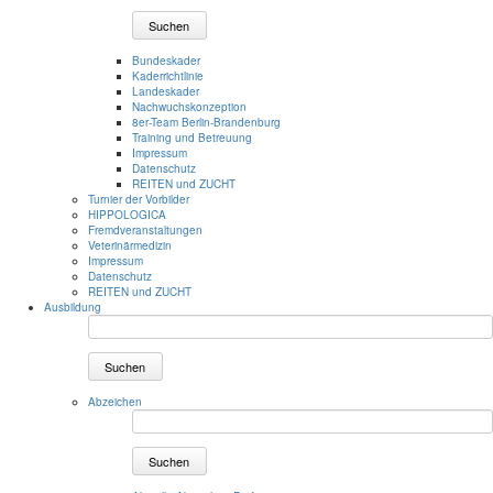
Suchen
Bundeskader
Kaderrichtlinie
Landeskader
Nachwuchskonzeption
8er-Team Berlin-Brandenburg
Training und Betreuung
Impressum
Datenschutz
REITEN und ZUCHT
Turnier der Vorbilder
HIPPOLOGICA
Fremdveranstaltungen
Veterinärmedizin
Impressum
Datenschutz
REITEN und ZUCHT
Ausbildung
Suchen
Abzeichen
Suchen