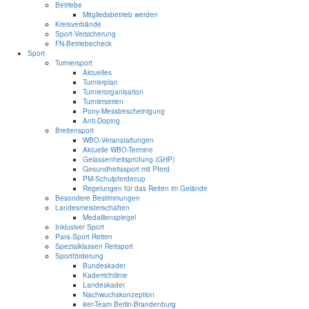
Betriebe
Mitgliedsbetrieb werden
Kreisverbände
Sport-Versicherung
FN-Betriebecheck
Sport
Turniersport
Aktuelles
Turnierplan
Turnierorganisation
Turnierserien
Pony-Messbescheinigung
Anti-Doping
Breitensport
WBO-Veranstaltungen
Aktuelle WBO-Termine
Gelassenheitsprüfung (GHP)
Gesundheitssport mit Pferd
PM-Schulpferdecup
Regelungen für das Reiten im Gelände
Besondere Bestimmungen
Landesmeisterschaften
Medaillenspiegel
Inklusiver Sport
Para-Sport Reiten
Spezialklassen Reitsport
Sportförderung
Bundeskader
Kaderrichtlinie
Landeskader
Nachwuchskonzeption
8er-Team Berlin-Brandenburg