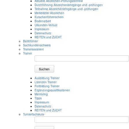
Aktuelle Abzeichen-Prüfungstermine
Durchführung Abzeichenlehrgänge und -prüfungen
Teilnahme Abzeichenlehrgänge und -prüfungen
Merkblätter Abzeichen
Kutschenführerschein
Bodenarbeit
Urkunden-Verlust
Impressum
Datenschutz
REITEN und ZUCHT
Berittführer
Sachkundenachweis
Trainerassistent
Trainer
Suchen
Ausbildung Trainer
Lizenzen Trainer
Fortbildung Trainer
Ergänzungsqualifikationen
Mentoring
Tipps
Impressum
Datenschutz
REITEN und ZUCHT
Turnierfachleute