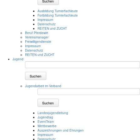
Suchen
Ausbildung Turnierfachleute
Fortbildung Turnierfachleute
Impressum
Datenschutz
REITEN und ZUCHT
Beruf Pferdewirt
Vereinsmanager
Freiwilligendienste
Impressum
Datenschutz
REITEN und ZUCHT
Jugend
Suchen
Jugendarbeit im Verband
Suchen
Landesjugendleitung
Jugendtag
EventTeam
Wettbewerbe
Auszeichnungen und Ehrungen
Impressum
Datenschutz