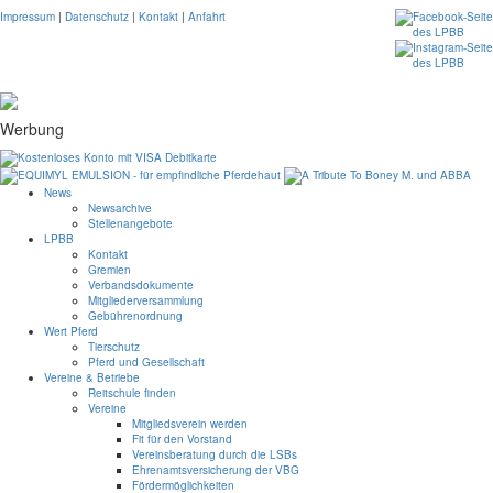
Impressum
|
Datenschutz
|
Kontakt
|
Anfahrt
Werbung
News
Newsarchive
Stellenangebote
LPBB
Kontakt
Gremien
Verbandsdokumente
Mitgliederversammlung
Gebührenordnung
Wert Pferd
Tierschutz
Pferd und Gesellschaft
Vereine & Betriebe
Reitschule finden
Vereine
Mitgliedsverein werden
Fit für den Vorstand
Vereinsberatung durch die LSBs
Ehrenamtsversicherung der VBG
Fördermöglichkeiten