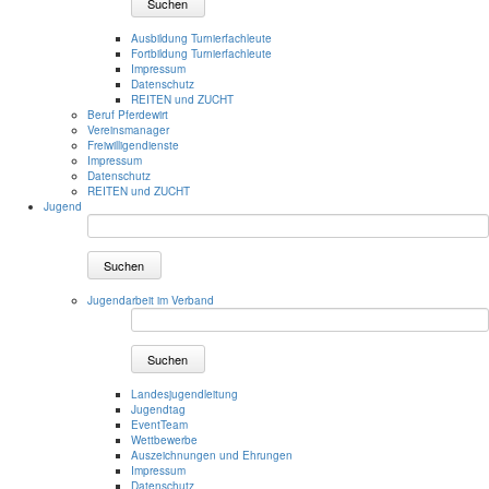
Suchen
Ausbildung Turnierfachleute
Fortbildung Turnierfachleute
Impressum
Datenschutz
REITEN und ZUCHT
Beruf Pferdewirt
Vereinsmanager
Freiwilligendienste
Impressum
Datenschutz
REITEN und ZUCHT
Jugend
Suchen
Jugendarbeit im Verband
Suchen
Landesjugendleitung
Jugendtag
EventTeam
Wettbewerbe
Auszeichnungen und Ehrungen
Impressum
Datenschutz