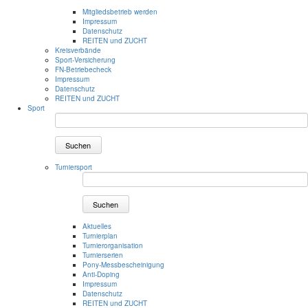
Mitgliedsbetrieb werden
Impressum
Datenschutz
REITEN und ZUCHT
Kreisverbände
Sport-Versicherung
FN-Betriebecheck
Impressum
Datenschutz
REITEN und ZUCHT
Sport
Suchen
Turniersport
Suchen
Aktuelles
Turnierplan
Turnierorganisation
Turnierserien
Pony-Messbescheinigung
Anti-Doping
Impressum
Datenschutz
REITEN und ZUCHT