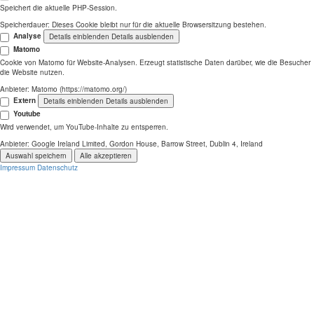
Speichert die aktuelle PHP-Session.
Speicherdauer:
Dieses Cookie bleibt nur für die aktuelle Browsersitzung bestehen.
Analyse
Details einblenden
Details ausblenden
Matomo
Cookie von Matomo für Website-Analysen. Erzeugt statistische Daten darüber, wie die Besucher
die Website nutzen.
Anbieter:
Matomo (https://matomo.org/)
Extern
Details einblenden
Details ausblenden
Youtube
Wird verwendet, um YouTube-Inhalte zu entsperren.
Anbieter:
Google Ireland Limited, Gordon House, Barrow Street, Dublin 4, Ireland
Auswahl speichern
Alle akzeptieren
Impressum
Datenschutz