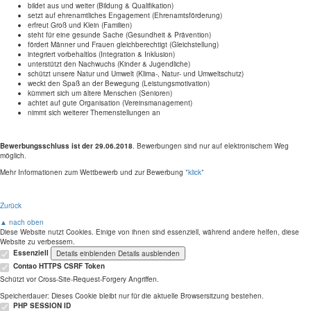
bildet aus und weiter (Bildung & Qualifikation)
setzt auf ehrenamtliches Engagement (Ehrenamtsförderung)
erfreut Groß und Klein (Familien)
steht für eine gesunde Sache (Gesundheit & Prävention)
fördert Männer und Frauen gleichberechtigt (Gleichstellung)
integriert vorbehaltlos (Integration & Inklusion)
unterstützt den Nachwuchs (Kinder & Jugendliche)
schützt unsere Natur und Umwelt (Klima-, Natur- und Umweltschutz)
weckt den Spaß an der Bewegung (Leistungsmotivation)
kümmert sich um ältere Menschen (Senioren)
achtet auf gute Organisation (Vereinsmanagement)
nimmt sich weiterer Themenstellungen an
Bewerbungsschluss ist der 29.06.2018
. Bewerbungen sind nur auf elektronischem Weg
möglich.
Mehr Informationen zum Wettbewerb und zur Bewerbung
*klick*
Zurück
▲ nach oben
Diese Website nutzt Cookies. Einige von ihnen sind essenziell, während andere helfen, diese
Website zu verbessern.
Essenziell
Details einblenden
Details ausblenden
Contao HTTPS CSRF Token
Schützt vor Cross-Site-Request-Forgery Angriffen.
Speicherdauer:
Dieses Cookie bleibt nur für die aktuelle Browsersitzung bestehen.
PHP SESSION ID