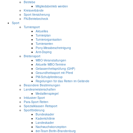
Betriebe
Mitgliedsbetrieb werden
Kreisverbände
Sport-Versicherung
FN-Betriebecheck
Sport
Turniersport
Aktuelles
Turnierplan
Turnierorganisation
Turnierserien
Pony-Messbescheinigung
Anti-Doping
Breitensport
WBO-Veranstaltungen
Aktuelle WBO-Termine
Gelassenheitsprüfung (GHP)
Gesundheitssport mit Pferd
PM-Schulpferdecup
Regelungen für das Reiten im Gelände
Besondere Bestimmungen
Landesmeisterschaften
Medaillenspiegel
Inklusiver Sport
Para-Sport Reiten
Spezialklassen Reitsport
Sportförderung
Bundeskader
Kaderrichtlinie
Landeskader
Nachwuchskonzeption
8er-Team Berlin-Brandenburg