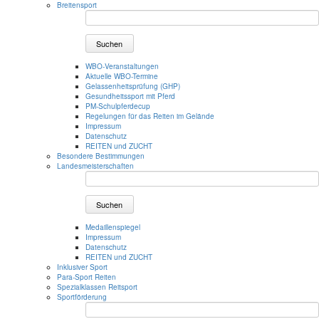
Breitensport
Suchen
WBO-Veranstaltungen
Aktuelle WBO-Termine
Gelassenheitsprüfung (GHP)
Gesundheitssport mit Pferd
PM-Schulpferdecup
Regelungen für das Reiten im Gelände
Impressum
Datenschutz
REITEN und ZUCHT
Besondere Bestimmungen
Landesmeisterschaften
Suchen
Medaillenspiegel
Impressum
Datenschutz
REITEN und ZUCHT
Inklusiver Sport
Para-Sport Reiten
Spezialklassen Reitsport
Sportförderung