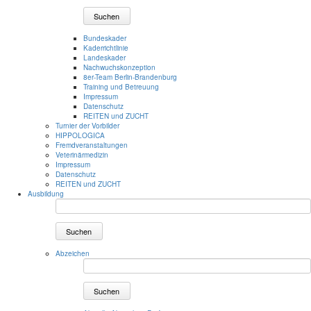
Suchen
Bundeskader
Kaderrichtlinie
Landeskader
Nachwuchskonzeption
8er-Team Berlin-Brandenburg
Training und Betreuung
Impressum
Datenschutz
REITEN und ZUCHT
Turnier der Vorbilder
HIPPOLOGICA
Fremdveranstaltungen
Veterinärmedizin
Impressum
Datenschutz
REITEN und ZUCHT
Ausbildung
Suchen
Abzeichen
Suchen