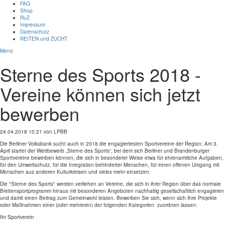
FAQ
Shop
RuZ
Impressum
Datenschutz
REITEN und ZUCHT
Menü
Sterne des Sports 2018 -
Vereine können sich jetzt
bewerben
24.04.2018 10:21
von LPBB
Die Berliner Volksbank sucht auch in 2018 die engagiertesten Sportvereine der Region: Am 3.
April startet der Wettbewerb „Sterne des Sports“, bei dem sich Berliner und Brandenburger
Sportvereine bewerben können, die sich in besonderer Weise etwa für ehrenamtliche Aufgaben,
für den Umweltschutz, für die Integration behinderter Menschen, für einen offenen Umgang mit
Menschen aus anderen Kulturkreisen und vieles mehr einsetzen.
Die "Sterne des Sports" werden verliehen an Vereine, die sich in ihrer Region über das normale
Breitensportprogramm hinaus mit besonderen Angeboten nachhaltig gesellschaftlich engagieren
und damit einen Beitrag zum Gemeinwohl leisten. Bewerben Sie sich, wenn sich Ihre Projekte
oder Maßnahmen einer (oder mehreren) der folgenden Kategorien zuordnen lassen:
Ihr Sportverein