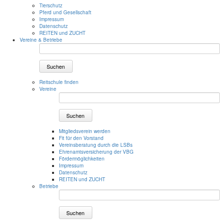
Tierschutz
Pferd und Gesellschaft
Impressum
Datenschutz
REITEN und ZUCHT
Vereine & Betriebe
Suchen
Reitschule finden
Vereine
Suchen
Mitgliedsverein werden
Fit für den Vorstand
Vereinsberatung durch die LSBs
Ehrenamtsversicherung der VBG
Fördermöglichkeiten
Impressum
Datenschutz
REITEN und ZUCHT
Betriebe
Suchen