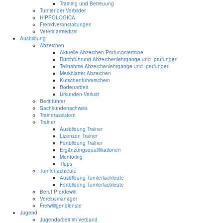
Training und Betreuung
Turnier der Vorbilder
HIPPOLOGICA
Fremdveranstaltungen
Veterinärmedizin
Ausbildung
Abzeichen
Aktuelle Abzeichen-Prüfungstermine
Durchführung Abzeichenlehrgänge und -prüfungen
Teilnahme Abzeichenlehrgänge und -prüfungen
Merkblätter Abzeichen
Kutschenführerschein
Bodenarbeit
Urkunden-Verlust
Berittführer
Sachkundenachweis
Trainerassistent
Trainer
Ausbildung Trainer
Lizenzen Trainer
Fortbildung Trainer
Ergänzungsqualifikationen
Mentoring
Tipps
Turnierfachleute
Ausbildung Turnierfachleute
Fortbildung Turnierfachleute
Beruf Pferdewirt
Vereinsmanager
Freiwilligendienste
Jugend
Jugendarbeit im Verband