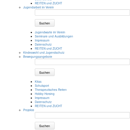
REITEN und ZUCHT
Jugendarbeit im Verein
Suchen
Jugendwarte im Verein
Seminare und Ausbildungen
Impressum
Datenschutz
REITEN und ZUCHT
Kindeswohl und Jugendschutz
Bewegungsangebote
Suchen
Kitas
Schulsport
Therapeutisches Reiten
Hobby Horsing
Impressum
Datenschutz
REITEN und ZUCHT
Projekte
Suchen