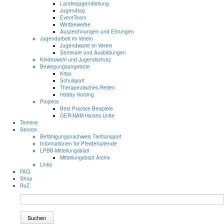
Landesjugendleitung
Jugendtag
EventTeam
Wettbewerbe
Auszeichnungen und Ehrungen
Jugendarbeit im Verein
Jugendwarte im Verein
Seminare und Ausbildungen
Kindeswohl und Jugendschutz
Bewegungsangebote
Kitas
Schulsport
Therapeutisches Reiten
Hobby Horsing
Projekte
Best Practice Beispiele
GER-NAM Horses Unite
Termine
Service
Befähigungsnachweis Tiertransport
Informationen für Pferdehaltende
LPBB-Mitteilungsblatt
Mitteilungsblatt Archiv
Links
FAQ
Shop
RuZ
Suchen