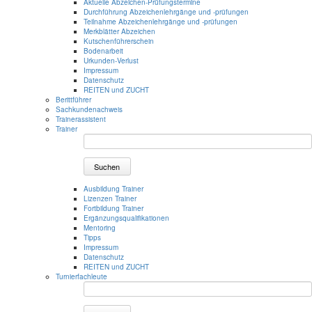
Aktuelle Abzeichen-Prüfungstermine
Durchführung Abzeichenlehrgänge und -prüfungen
Teilnahme Abzeichenlehrgänge und -prüfungen
Merkblätter Abzeichen
Kutschenführerschein
Bodenarbeit
Urkunden-Verlust
Impressum
Datenschutz
REITEN und ZUCHT
Berittführer
Sachkundenachweis
Trainerassistent
Trainer
Suchen
Ausbildung Trainer
Lizenzen Trainer
Fortbildung Trainer
Ergänzungsqualifikationen
Mentoring
Tipps
Impressum
Datenschutz
REITEN und ZUCHT
Turnierfachleute