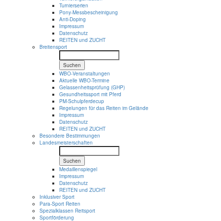
Turnierserien
Pony-Messbescheinigung
Anti-Doping
Impressum
Datenschutz
REITEN und ZUCHT
Breitensport
Suchen
WBO-Veranstaltungen
Aktuelle WBO-Termine
Gelassenheitsprüfung (GHP)
Gesundheitssport mit Pferd
PM-Schulpferdecup
Regelungen für das Reiten im Gelände
Impressum
Datenschutz
REITEN und ZUCHT
Besondere Bestimmungen
Landesmeisterschaften
Suchen
Medaillenspiegel
Impressum
Datenschutz
REITEN und ZUCHT
Inklusiver Sport
Para-Sport Reiten
Spezialklassen Reitsport
Sportförderung