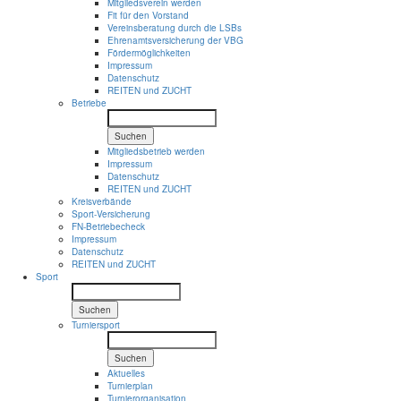
Mitgliedsverein werden
Fit für den Vorstand
Vereinsberatung durch die LSBs
Ehrenamtsversicherung der VBG
Fördermöglichkeiten
Impressum
Datenschutz
REITEN und ZUCHT
Betriebe
Suchen
Mitgliedsbetrieb werden
Impressum
Datenschutz
REITEN und ZUCHT
Kreisverbände
Sport-Versicherung
FN-Betriebecheck
Impressum
Datenschutz
REITEN und ZUCHT
Sport
Suchen
Turniersport
Suchen
Aktuelles
Turnierplan
Turnierorganisation