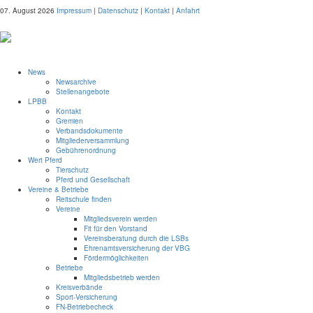
07. August 2026
Impressum
|
Datenschutz
|
Kontakt
|
Anfahrt
News
Newsarchive
Stellenangebote
LPBB
Kontakt
Gremien
Verbandsdokumente
Mitgliederversammlung
Gebührenordnung
Wert Pferd
Tierschutz
Pferd und Gesellschaft
Vereine & Betriebe
Reitschule finden
Vereine
Mitgliedsverein werden
Fit für den Vorstand
Vereinsberatung durch die LSBs
Ehrenamtsversicherung der VBG
Fördermöglichkeiten
Betriebe
Mitgliedsbetrieb werden
Kreisverbände
Sport-Versicherung
FN-Betriebecheck