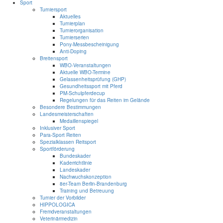
Sport
Turniersport
Aktuelles
Turnierplan
Turnierorganisation
Turnierserien
Pony-Messbescheinigung
Anti-Doping
Breitensport
WBO-Veranstaltungen
Aktuelle WBO-Termine
Gelassenheitsprüfung (GHP)
Gesundheitssport mit Pferd
PM-Schulpferdecup
Regelungen für das Reiten im Gelände
Besondere Bestimmungen
Landesmeisterschaften
Medaillenspiegel
Inklusiver Sport
Para-Sport Reiten
Spezialklassen Reitsport
Sportförderung
Bundeskader
Kaderrichtlinie
Landeskader
Nachwuchskonzeption
8er-Team Berlin-Brandenburg
Training und Betreuung
Turnier der Vorbilder
HIPPOLOGICA
Fremdveranstaltungen
Veterinärmedizin