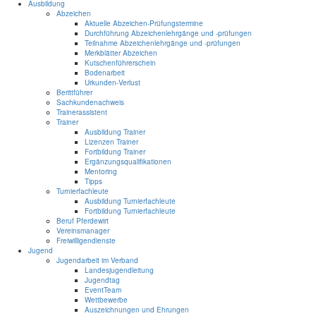
Ausbildung
Abzeichen
Aktuelle Abzeichen-Prüfungstermine
Durchführung Abzeichenlehrgänge und -prüfungen
Teilnahme Abzeichenlehrgänge und -prüfungen
Merkblätter Abzeichen
Kutschenführerschein
Bodenarbeit
Urkunden-Verlust
Berittführer
Sachkundenachweis
Trainerassistent
Trainer
Ausbildung Trainer
Lizenzen Trainer
Fortbildung Trainer
Ergänzungsqualifikationen
Mentoring
Tipps
Turnierfachleute
Ausbildung Turnierfachleute
Fortbildung Turnierfachleute
Beruf Pferdewirt
Vereinsmanager
Freiwilligendienste
Jugend
Jugendarbeit im Verband
Landesjugendleitung
Jugendtag
EventTeam
Wettbewerbe
Auszeichnungen und Ehrungen