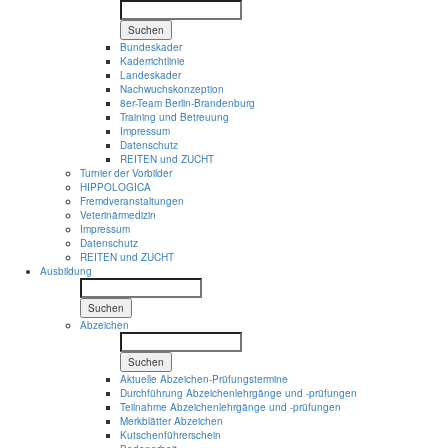
Suchen
Bundeskader
Kaderrichtlinie
Landeskader
Nachwuchskonzeption
8er-Team Berlin-Brandenburg
Training und Betreuung
Impressum
Datenschutz
REITEN und ZUCHT
Turnier der Vorbilder
HIPPOLOGICA
Fremdveranstaltungen
Veterinärmedizin
Impressum
Datenschutz
REITEN und ZUCHT
Ausbildung
Suchen
Abzeichen
Suchen
Aktuelle Abzeichen-Prüfungstermine
Durchführung Abzeichenlehrgänge und -prüfungen
Teilnahme Abzeichenlehrgänge und -prüfungen
Merkblätter Abzeichen
Kutschenführerschein