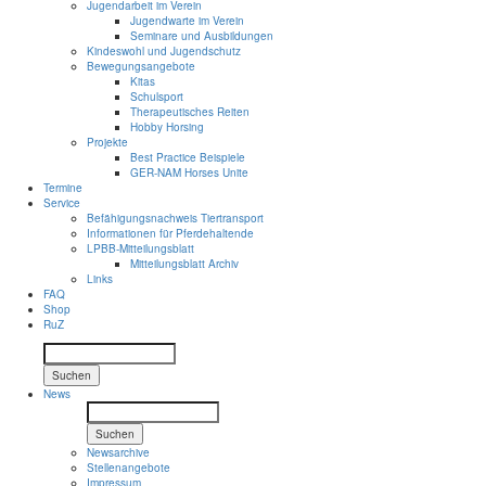
Jugendarbeit im Verein
Jugendwarte im Verein
Seminare und Ausbildungen
Kindeswohl und Jugendschutz
Bewegungsangebote
Kitas
Schulsport
Therapeutisches Reiten
Hobby Horsing
Projekte
Best Practice Beispiele
GER-NAM Horses Unite
Termine
Service
Befähigungsnachweis Tiertransport
Informationen für Pferdehaltende
LPBB-Mitteilungsblatt
Mitteilungsblatt Archiv
Links
FAQ
Shop
RuZ
Suchen
News
Suchen
Newsarchive
Stellenangebote
Impressum