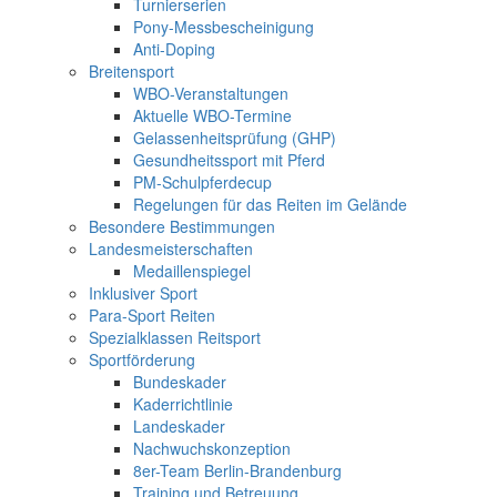
Turnierserien
Pony-Messbescheinigung
Anti-Doping
Breitensport
WBO-Veranstaltungen
Aktuelle WBO-Termine
Gelassenheitsprüfung (GHP)
Gesundheitssport mit Pferd
PM-Schulpferdecup
Regelungen für das Reiten im Gelände
Besondere Bestimmungen
Landesmeisterschaften
Medaillenspiegel
Inklusiver Sport
Para-Sport Reiten
Spezialklassen Reitsport
Sportförderung
Bundeskader
Kaderrichtlinie
Landeskader
Nachwuchskonzeption
8er-Team Berlin-Brandenburg
Training und Betreuung