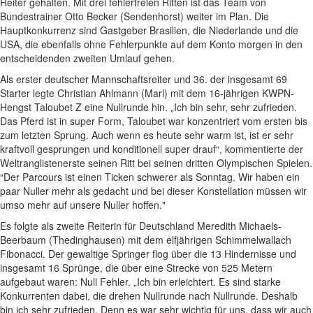
Reiter gehalten. Mit drei fehlerfreien Ritten ist das Team von
Bundestrainer Otto Becker (Sendenhorst) weiter im Plan. Die
Hauptkonkurrenz sind Gastgeber Brasilien, die Niederlande und die
USA, die ebenfalls ohne Fehlerpunkte auf dem Konto morgen in den
entscheidenden zweiten Umlauf gehen.
Als erster deutscher Mannschaftsreiter und 36. der insgesamt 69
Starter legte Christian Ahlmann (Marl) mit dem 16-jährigen KWPN-
Hengst Taloubet Z eine Nullrunde hin. „Ich bin sehr, sehr zufrieden.
Das Pferd ist in super Form, Taloubet war konzentriert vom ersten bis
zum letzten Sprung. Auch wenn es heute sehr warm ist, ist er sehr
kraftvoll gesprungen und konditionell super drauf“, kommentierte der
Weltranglistenerste seinen Ritt bei seinen dritten Olympischen Spielen.
“Der Parcours ist einen Ticken schwerer als Sonntag. Wir haben ein
paar Nuller mehr als gedacht und bei dieser Konstellation müssen wir
umso mehr auf unsere Nuller hoffen."
Es folgte als zweite Reiterin für Deutschland Meredith Michaels-
Beerbaum (Thedinghausen) mit dem elfjährigen Schimmelwallach
Fibonacci. Der gewaltige Springer flog über die 13 Hindernisse und
insgesamt 16 Sprünge, die über eine Strecke von 525 Metern
aufgebaut waren: Null Fehler. „Ich bin erleichtert. Es sind starke
Konkurrenten dabei, die drehen Nullrunde nach Nullrunde. Deshalb
bin ich sehr zufrieden. Denn es war sehr wichtig für uns, dass wir auch