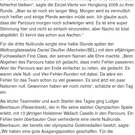
fehlerfrei bleiben“, sagte die Einzel-Vierte von Hongkong 2008 zu ihrer
Runde. „Aber es ist noch ein langer Weg. Morgen wird es vermutlich
noch heißer und einige Pferde werden müde sein. Ich glaube auch,
dass der Parcours morgen noch schwieriger wird. Es ist eine super
Stimmung hier und nicht so einfach einzureiten, aber Nacho ist total
abgeklärt. Er kennt das schon aus Aachen.“
Für die dritte Nullrunde sorgte eine halbe Stunde später der
Weltranglistesiebte Daniel Deußer (Mechelen/BEL) mit dem elfjährigen
Fuchswallach First Class, der seinem Namen alle Ehre machte. „Beim
Abgehen des Parcours habe ich gedacht, dass mehr Fehler passieren.
Aber der Parcours war am Ende einfacher zu reiten, als gedacht. Es
waren viele Null- und Vier-Fehler-Runden mit dabei. Da wäre ein
Fehler für das Team schon zu viel gewesen. Es sind jetzt ein paar
Nationen null. Gewonnen haben wir noch nichts“, schätzte er den Tag
ein.
Als letzter Teamreiter und auch Starter des Tages ging Ludger
Beerbaum (Riesenbeck), der in Rio seine siebten Olympischen Spiele
erlebt, mit 13-jährigen Holsteiner Wallach Casello in den Parcours. Ein
Fehler beim überbauten Oxer verhinderte eine vierte Nullrunde.
Beerbaum, der bereits vier olympische Goldmedaillen besitzt, sagte:
„Wir haben eine gute Ausgangsposition geschaffen. Für die