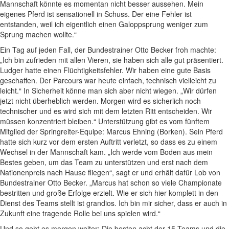
Mannschaft könnte es momentan nicht besser aussehen. Mein
eigenes Pferd ist sensationell in Schuss. Der eine Fehler ist
entstanden, weil ich eigentlich einen Galoppsprung weniger zum
Sprung machen wollte.“
Ein Tag auf jeden Fall, der Bundestrainer Otto Becker froh machte:
„Ich bin zufrieden mit allen Vieren, sie haben sich alle gut präsentiert.
Ludger hatte einen Flüchtigkeitsfehler. Wir haben eine gute Basis
geschaffen. Der Parcours war heute einfach, technisch vielleicht zu
leicht.“ In Sicherheit könne man sich aber nicht wiegen. „Wir dürfen
jetzt nicht überheblich werden. Morgen wird es sicherlich noch
technischer und es wird sich mit dem letzten Ritt entscheiden. Wir
müssen konzentriert bleiben.“ Unterstützung gibt es vom fünftem
Mitglied der Springreiter-Equipe: Marcus Ehning (Borken). Sein Pferd
hatte sich kurz vor dem ersten Auftritt verletzt, so dass es zu einem
Wechsel in der Mannschaft kam. „Ich werde vom Boden aus mein
Bestes geben, um das Team zu unterstützen und erst nach dem
Nationenpreis nach Hause fliegen“, sagt er und erhält dafür Lob von
Bundestrainer Otto Becker. „Marcus hat schon so viele Championate
bestritten und große Erfolge erzielt. Wie er sich hier komplett in den
Dienst des Teams stellt ist grandios. Ich bin mir sicher, dass er auch in
Zukunft eine tragende Rolle bei uns spielen wird.“
Und so geht es morgen weiter: Die besten acht der 15 Teams und die