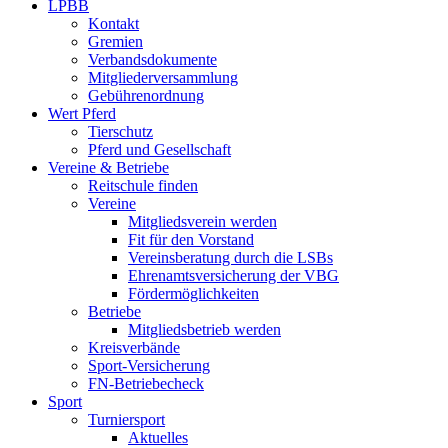
LPBB
Kontakt
Gremien
Verbandsdokumente
Mitgliederversammlung
Gebührenordnung
Wert Pferd
Tierschutz
Pferd und Gesellschaft
Vereine & Betriebe
Reitschule finden
Vereine
Mitgliedsverein werden
Fit für den Vorstand
Vereinsberatung durch die LSBs
Ehrenamtsversicherung der VBG
Fördermöglichkeiten
Betriebe
Mitgliedsbetrieb werden
Kreisverbände
Sport-Versicherung
FN-Betriebecheck
Sport
Turniersport
Aktuelles