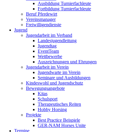
Ausbildung Turnierfachleute
Fortbildung Turnierfachleute
Beruf Pferdewirt
Vereinsmanager
Freiwilligendienste
Jugend
Jugendarbeit im Verband
Landesjugendleitung
Jugendtag
EventTeam
Wettbewerbe
Auszeichnungen und Ehrungen
Jugendarbeit im Verein
Jugendwarte im Verein
Seminare und Ausbildungen
Kindeswohl und Jugendschutz
Bewegungsangebote
Kitas
Schulsport
Therapeutisches Reiten
Hobby Horsing
Projekte
Best Practice Beispiele
GER-NAM Horses Unite
Termine