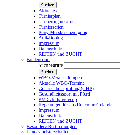
Suchen
Aktuelles
Turnierplan
Turnierorganisation
Turnierserien
Pony-Messbescheinigung
Anti-Doping
Impressum
Datenschutz
REITEN und ZUCHT
Breitensport
Suchbegriffe
Suchen
WBO-Veranstaltungen
Aktuelle WBO-Termine
Gelassenheitsprüfung (GHP)
Gesundheitssport mit Pferd
PM-Schulpferdecup
Regelungen für das Reiten im Gelände
Impressum
Datenschutz
REITEN und ZUCHT
Besondere Bestimmungen
Landesmeisterschaften