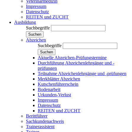
Veterinärmedizin
Impressum
Datenschutz
REITEN und ZUCHT
Ausbildung
Suchbegriffe
Suchen
Abzeichen
Suchbegriffe
Suchen
Aktuelle Abzeichen-Prüfungstermine
Durchführung Abzeichenlehrgänge und -
prüfungen
Teilnahme Abzeichenlehrgänge und -prüfungen
Merkblätter Abzeichen
Kutschenführerschein
Bodenarbeit
Urkunden-Verlust
Impressum
Datenschutz
REITEN und ZUCHT
Berittführer
Sachkundenachweis
Trainerassistent
Trainer