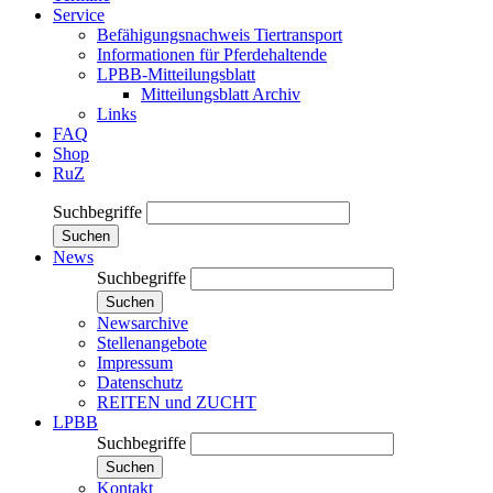
Service
Befähigungsnachweis Tiertransport
Informationen für Pferdehaltende
LPBB-Mitteilungsblatt
Mitteilungsblatt Archiv
Links
FAQ
Shop
RuZ
Suchbegriffe
Suchen
News
Suchbegriffe
Suchen
Newsarchive
Stellenangebote
Impressum
Datenschutz
REITEN und ZUCHT
LPBB
Suchbegriffe
Suchen
Kontakt