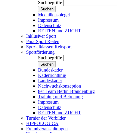
Suchbegriffe
Suchen
Medaillenspiegel
Impressum
Datenschutz
REITEN und ZUCHT
Inklusiver Sport
Para-Sport Reiten
Spezialklassen Reitsport
Sportförderung
Suchbegriffe
Suchen
Bundeskader
Kaderrichtlinie
Landeskader
Nachwuchskonzeption
8er-Team Berlin-Brandenburg
Training und Betreuung
Impressum
Datenschutz
REITEN und ZUCHT
Turnier der Vorbilder
HIPPOLOGICA
Fremdveranstaltungen