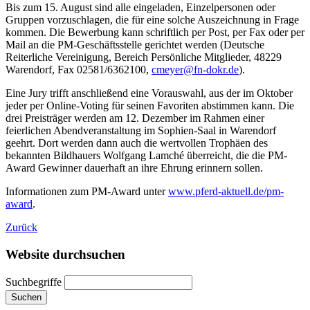
Bis zum 15. August sind alle eingeladen, Einzelpersonen oder
Gruppen vorzuschlagen, die für eine solche Auszeichnung in Frage
kommen. Die Bewerbung kann schriftlich per Post, per Fax oder per
Mail an die PM-Geschäftsstelle gerichtet werden (Deutsche
Reiterliche Vereinigung, Bereich Persönliche Mitglieder, 48229
Warendorf, Fax 02581/6362100,
cmeyer@fn-dokr.de
).
Eine Jury trifft anschließend eine Vorauswahl, aus der im Oktober
jeder per Online-Voting für seinen Favoriten abstimmen kann. Die
drei Preisträger werden am 12. Dezember im Rahmen einer
feierlichen Abendveranstaltung im Sophien-Saal in Warendorf
geehrt. Dort werden dann auch die wertvollen Trophäen des
bekannten Bildhauers Wolfgang Lamché überreicht, die die PM-
Award Gewinner dauerhaft an ihre Ehrung erinnern sollen.
Informationen zum PM-Award unter
www.pferd-aktuell.de/pm-
award
.
Zurück
Website durchsuchen
Suchbegriffe
Suchen