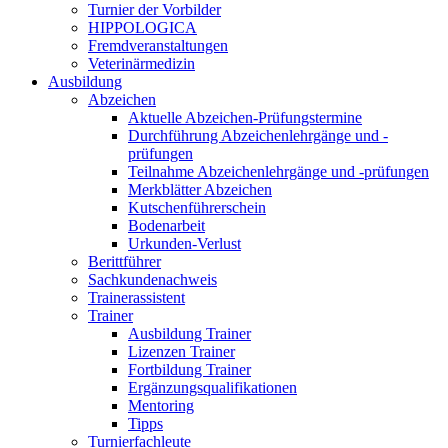
Turnier der Vorbilder
HIPPOLOGICA
Fremdveranstaltungen
Veterinärmedizin
Ausbildung
Abzeichen
Aktuelle Abzeichen-Prüfungstermine
Durchführung Abzeichenlehrgänge und -
prüfungen
Teilnahme Abzeichenlehrgänge und -prüfungen
Merkblätter Abzeichen
Kutschenführerschein
Bodenarbeit
Urkunden-Verlust
Berittführer
Sachkundenachweis
Trainerassistent
Trainer
Ausbildung Trainer
Lizenzen Trainer
Fortbildung Trainer
Ergänzungsqualifikationen
Mentoring
Tipps
Turnierfachleute