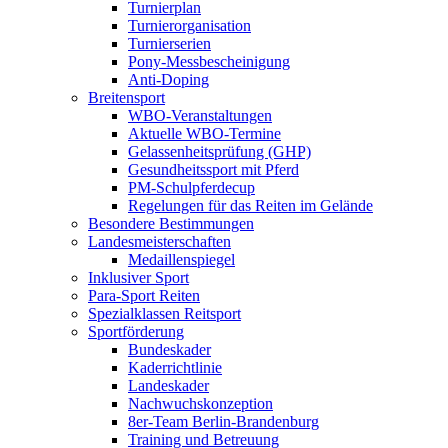
Turnierplan
Turnierorganisation
Turnierserien
Pony-Messbescheinigung
Anti-Doping
Breitensport
WBO-Veranstaltungen
Aktuelle WBO-Termine
Gelassenheitsprüfung (GHP)
Gesundheitssport mit Pferd
PM-Schulpferdecup
Regelungen für das Reiten im Gelände
Besondere Bestimmungen
Landesmeisterschaften
Medaillenspiegel
Inklusiver Sport
Para-Sport Reiten
Spezialklassen Reitsport
Sportförderung
Bundeskader
Kaderrichtlinie
Landeskader
Nachwuchskonzeption
8er-Team Berlin-Brandenburg
Training und Betreuung