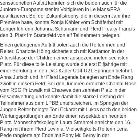
sensationellen Auftritt konnten sich die beiden auch für die
Junioren-Europameister im Voltigieren in Le Mans/FRA
qualifizieren. Bei der Zukunftstrophy, die in diesem Jahr ihre
Premiere hatte, konnte Ronja Kähler vom Schäferhof mit
Longenführerin Johanna Schumann und Pferd Freaky Francis
den 3. Platz im Starterfeld von elf Teilnehmern belegen.
Einen gelungenen Auftritt boten auch die Reiterinnen und
Reiter: Charlotte Höing sicherte sich mit Kardamon in der
Altersklasse der Children einen ausgezeichneten sechsten
Platz. Für diese tolle Leistung wurde die erst Elfjährige mit
einer Berufung in den D/C-Kader U14-U21 Springen belohnt.
Anna Jurisch und ihr Pferd Legende belegten am Ende Rang
zwölf in diesem Feld. Bei den Junioren erreichte Chantal Rose
vom RSG Pritzwalk mit Charewa den zehnten Platz in der
Gesamtwertung und konnte damit die starke Leistung der
Teilnehmer aus dem LPBB unterstreichen. Im Springen der
Jungen Reiter belegte Toni Eckardt mit Lukas nach den beiden
Wertungsprüfungen am Ende einen respektablen neunten
Platz. Mannschaftskollegin Laura Strehmel erreichte den 16.
Rang mit ihrem Pferd Levinia. Vielseitigkeits-Reiterin Lena
Pede rangierte am Ende mit Pony Mr. Berny in der