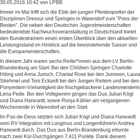
30.05.2016 10:42
von LPBB
Immer im Mai trifft sich die Elite der jungen Pferdesportler der
Disziplinen Dressur und Springen in Warendorf zum "Preis der
Besten". Die neben den Deutschen Jugendmeisterschaften
bedeutendste Nachwuchsveranstaltung in Deutschland bietet
den Bundestrainern einen ersten Überblick über den aktuellen
Leistungsstand im Hinblick auf die bevorstehende Saison und
die Europameisterschaften.
In diesem Jahr waren sechs Reiter*innen aus dem LV Berlin-
Brandenburg am Start: Bei den Children Springen Charlotte
Höing und Anna Jurisch, Chantal Rose bei den Junioren, Laura
Strehmel und Toni Eckardt bei den Jungen Reitern und bei den
Ponyreitern-Vielseitigkeit die frischgebackene Landesmeisterin
Lena Pede. Bei den Voltigierern gingen das Duo Julian Kögl
und Diana Harwardt, sowie Ronja Kähler am vergangenen
Wochenende in Warendorf an den Start.
Im Pas-de-Deux setzten sich Julian Kögl und Diana Harwardt
vom RV Integration mit Longinus und Longenführerin Andrea
Harwardt durch. Das Duo aus Berlin-Brandenburg erturnte
nach zwei Kür-Durchgängen 7,411 Punkte. Dank diesem