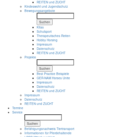
REITEN und ZUCHT
Kindeswohl und Jugendschutz
Bewegungsangebote
Suchen
Kitas
Schulsport
Therapeutisches Reiten
Hobby Horsing
Impressum
Datenschutz
REITEN und ZUCHT
Projekte
Suchen
Best Practice Beispiele
GER-NAM Horses Unite
Impressum
Datenschutz
REITEN und ZUCHT
Impressum
Datenschutz
REITEN und ZUCHT
Termine
Service
Suchen
Befähigungsnachweis Tiertransport
Informationen für Pferdehaltende