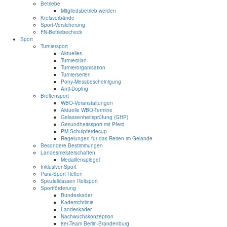
Betriebe
Mitgliedsbetrieb werden
Kreisverbände
Sport-Versicherung
FN-Betriebecheck
Sport
Turniersport
Aktuelles
Turnierplan
Turnierorganisation
Turnierserien
Pony-Messbescheinigung
Anti-Doping
Breitensport
WBO-Veranstaltungen
Aktuelle WBO-Termine
Gelassenheitsprüfung (GHP)
Gesundheitssport mit Pferd
PM-Schulpferdecup
Regelungen für das Reiten im Gelände
Besondere Bestimmungen
Landesmeisterschaften
Medaillenspiegel
Inklusiver Sport
Para-Sport Reiten
Spezialklassen Reitsport
Sportförderung
Bundeskader
Kaderrichtlinie
Landeskader
Nachwuchskonzeption
8er-Team Berlin-Brandenburg