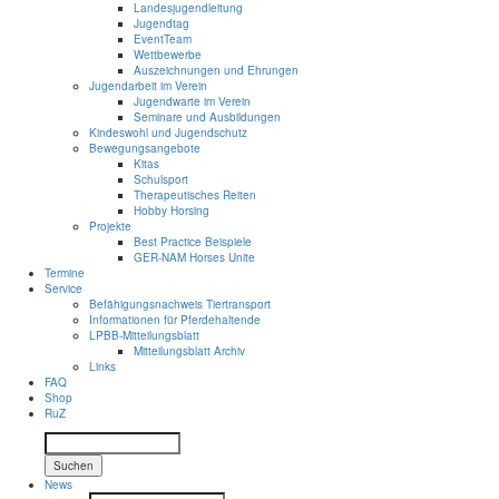
Landesjugendleitung
Jugendtag
EventTeam
Wettbewerbe
Auszeichnungen und Ehrungen
Jugendarbeit im Verein
Jugendwarte im Verein
Seminare und Ausbildungen
Kindeswohl und Jugendschutz
Bewegungsangebote
Kitas
Schulsport
Therapeutisches Reiten
Hobby Horsing
Projekte
Best Practice Beispiele
GER-NAM Horses Unite
Termine
Service
Befähigungsnachweis Tiertransport
Informationen für Pferdehaltende
LPBB-Mitteilungsblatt
Mitteilungsblatt Archiv
Links
FAQ
Shop
RuZ
Suchen
News