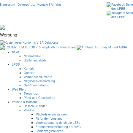
Impressum
|
Datenschutz
|
Kontakt
|
Anfahrt
Werbung
News
Newsarchive
Stellenangebote
LPBB
Kontakt
Gremien
Verbandsdokumente
Mitgliederversammlung
Gebührenordnung
Wert Pferd
Tierschutz
Pferd und Gesellschaft
Vereine & Betriebe
Reitschule finden
Vereine
Mitgliedsverein werden
Fit für den Vorstand
Vereinsberatung durch die LSBs
Ehrenamtsversicherung der VBG
Fördermöglichkeiten