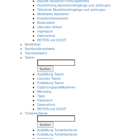
Aktuelle Abzeichen-Prüfungstermine
Durchführung Abzeichenlehrgänge und -prüfungen
Teilnahme Abzeichenlehrgänge und -prüfungen
Merkblätter Abzeichen
Kutschenführerschein
Bodenarbeit
Urkunden-Verlust
Impressum
Datenschutz
REITEN und ZUCHT
Berittführer
Sachkundenachweis
Trainerassistent
Trainer
Suchen
Ausbildung Trainer
Lizenzen Trainer
Fortbildung Trainer
Ergänzungsqualifikationen
Mentoring
Tipps
Impressum
Datenschutz
REITEN und ZUCHT
Turnierfachleute
Suchen
Ausbildung Turnierfachleute
Fortbildung Turnierfachleute
Impressum