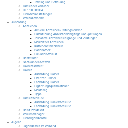
Training und Betreuung
Turnier der Vorbilder
HIPPOLOGICA
Fremdveranstaltungen
Veterinärmedizin
Ausbildung
Abzeichen
Aktuelle Abzeichen-Prüfungstermine
Durchführung Abzeichenlehrgänge und -prüfungen
Teilnahme Abzeichenlehrgänge und -prüfungen
Merkblätter Abzeichen
Kutschenführerschein
Bodenarbeit
Urkunden-Verlust
Berittführer
Sachkundenachweis
Trainerassistent
Trainer
Ausbildung Trainer
Lizenzen Trainer
Fortbildung Trainer
Ergänzungsqualifikationen
Mentoring
Tipps
Turnierfachleute
Ausbildung Turnierfachleute
Fortbildung Turnierfachleute
Beruf Pferdewirt
Vereinsmanager
Freiwilligendienste
Jugend
Jugendarbeit im Verband