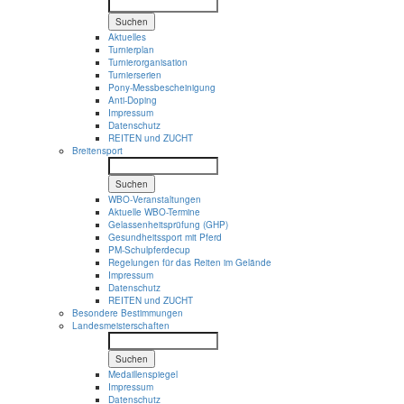
Suchen
Aktuelles
Turnierplan
Turnierorganisation
Turnierserien
Pony-Messbescheinigung
Anti-Doping
Impressum
Datenschutz
REITEN und ZUCHT
Breitensport
Suchen
WBO-Veranstaltungen
Aktuelle WBO-Termine
Gelassenheitsprüfung (GHP)
Gesundheitssport mit Pferd
PM-Schulpferdecup
Regelungen für das Reiten im Gelände
Impressum
Datenschutz
REITEN und ZUCHT
Besondere Bestimmungen
Landesmeisterschaften
Suchen
Medaillenspiegel
Impressum
Datenschutz