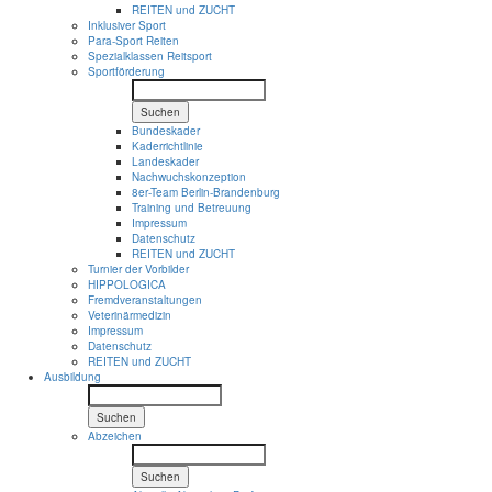
REITEN und ZUCHT
Inklusiver Sport
Para-Sport Reiten
Spezialklassen Reitsport
Sportförderung
Suchen
Bundeskader
Kaderrichtlinie
Landeskader
Nachwuchskonzeption
8er-Team Berlin-Brandenburg
Training und Betreuung
Impressum
Datenschutz
REITEN und ZUCHT
Turnier der Vorbilder
HIPPOLOGICA
Fremdveranstaltungen
Veterinärmedizin
Impressum
Datenschutz
REITEN und ZUCHT
Ausbildung
Suchen
Abzeichen
Suchen