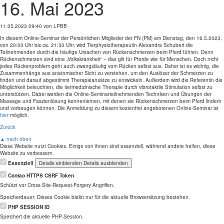
16. Mai 2023
11.05.2023 09:40
von LPBB
In diesem Online-Seminar der Persönlichen Mitglieder der FN (PM) am Dienstag, den 16.5.2023,
von 20:00 Uhr bis ca. 21:30 Uhr, wird Tierphysiotherapeutin Alexandra Schubert die
Teilnehmenden durch die häufige Ursachen von Rückenschmerzen beim Pferd führen. Denn
Rückenschmerzen sind eine „Volkskrankheit“ – das gilt für Pferde wie für Menschen. Doch nicht
jedes Rückenproblem geht auch zwangsläufig vom Rücken selbst aus. Daher ist es wichtig, die
Zusammenhänge aus anatomischer Sicht zu verstehen, um den Auslöser der Schmerzen zu
finden und darauf abgestimmt Therapieansätze zu entwickeln. Außerdem wird die Referentin die
Möglichkeit beleuchten, die tiermedizinische Therapie durch vibrotaktile Stimulation selbst zu
unterstützen. Dabei werden die Online-Seminarteilnehmenden Techniken und Übungen der
Massage und Faszienlösung kennenlernen, mit denen sie Rückenschmerzen beim Pferd lindern
und vorbeugen können. Die Anmeldung zu diesem kostenfrei angebotenen Online-Seminar ist
hier
möglich.
Zurück
▲ nach oben
Diese Website nutzt Cookies. Einige von ihnen sind essenziell, während andere helfen, diese
Website zu verbessern.
Essenziell
Details einblenden
Details ausblenden
Contao HTTPS CSRF Token
Schützt vor Cross-Site-Request-Forgery Angriffen.
Speicherdauer:
Dieses Cookie bleibt nur für die aktuelle Browsersitzung bestehen.
PHP SESSION ID
Speichert die aktuelle PHP-Session.