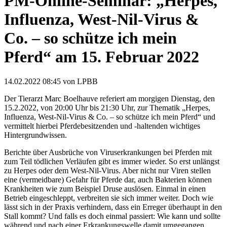
PM-Online-Seminar: „Herpes,
Influenza, West-Nil-Virus &
Co. – so schütze ich mein
Pferd“ am 15. Februar 2022
14.02.2022 08:45
von LPBB
Der Tierarzt Marc Boelhauve referiert am morgigen Dienstag, den
15.2.2022, von 20:00 Uhr bis 21:30 Uhr, zur Thematik „Herpes,
Influenza, West-Nil-Virus & Co. – so schütze ich mein Pferd“ und
vermittelt hierbei Pferdebesitzenden und -haltenden wichtiges
Hintergrundwissen.
Berichte über Ausbrüche von Viruserkrankungen bei Pferden mit
zum Teil tödlichen Verläufen gibt es immer wieder. So erst unlängst
zu Herpes oder dem West-Nil-Virus. Aber nicht nur Viren stellen
eine (vermeidbare) Gefahr für Pferde dar, auch Bakterien können
Krankheiten wie zum Beispiel Druse auslösen. Einmal in einen
Betrieb eingeschleppt, verbreiten sie sich immer weiter. Doch wie
lässt sich in der Praxis verhindern, dass ein Erreger überhaupt in den
Stall kommt? Und falls es doch einmal passiert: Wie kann und sollte
während und nach einer Erkrankungswelle damit umgegangen