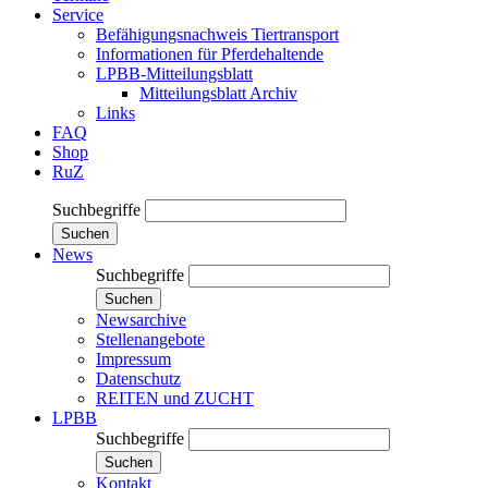
Service
Befähigungsnachweis Tiertransport
Informationen für Pferdehaltende
LPBB-Mitteilungsblatt
Mitteilungsblatt Archiv
Links
FAQ
Shop
RuZ
Suchbegriffe
Suchen
News
Suchbegriffe
Suchen
Newsarchive
Stellenangebote
Impressum
Datenschutz
REITEN und ZUCHT
LPBB
Suchbegriffe
Suchen
Kontakt