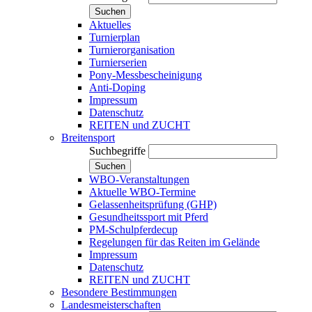
Suchen
Aktuelles
Turnierplan
Turnierorganisation
Turnierserien
Pony-Messbescheinigung
Anti-Doping
Impressum
Datenschutz
REITEN und ZUCHT
Breitensport
Suchbegriffe
Suchen
WBO-Veranstaltungen
Aktuelle WBO-Termine
Gelassenheitsprüfung (GHP)
Gesundheitssport mit Pferd
PM-Schulpferdecup
Regelungen für das Reiten im Gelände
Impressum
Datenschutz
REITEN und ZUCHT
Besondere Bestimmungen
Landesmeisterschaften