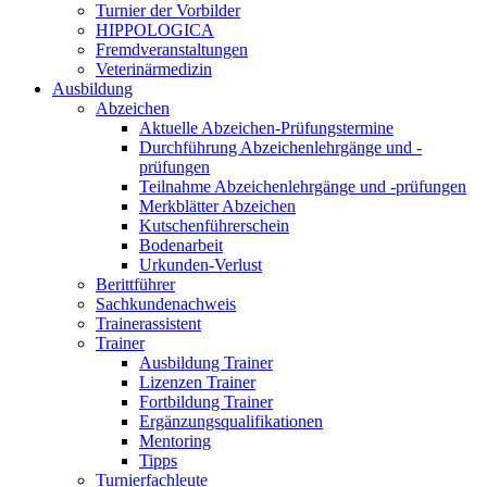
Turnier der Vorbilder
HIPPOLOGICA
Fremdveranstaltungen
Veterinärmedizin
Ausbildung
Abzeichen
Aktuelle Abzeichen-Prüfungstermine
Durchführung Abzeichenlehrgänge und -
prüfungen
Teilnahme Abzeichenlehrgänge und -prüfungen
Merkblätter Abzeichen
Kutschenführerschein
Bodenarbeit
Urkunden-Verlust
Berittführer
Sachkundenachweis
Trainerassistent
Trainer
Ausbildung Trainer
Lizenzen Trainer
Fortbildung Trainer
Ergänzungsqualifikationen
Mentoring
Tipps
Turnierfachleute