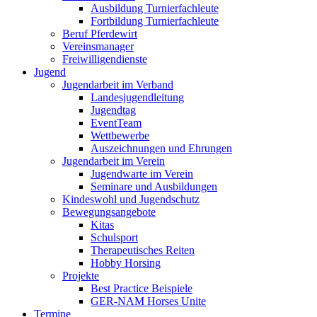
Ausbildung Turnierfachleute
Fortbildung Turnierfachleute
Beruf Pferdewirt
Vereinsmanager
Freiwilligendienste
Jugend
Jugendarbeit im Verband
Landesjugendleitung
Jugendtag
EventTeam
Wettbewerbe
Auszeichnungen und Ehrungen
Jugendarbeit im Verein
Jugendwarte im Verein
Seminare und Ausbildungen
Kindeswohl und Jugendschutz
Bewegungsangebote
Kitas
Schulsport
Therapeutisches Reiten
Hobby Horsing
Projekte
Best Practice Beispiele
GER-NAM Horses Unite
Termine