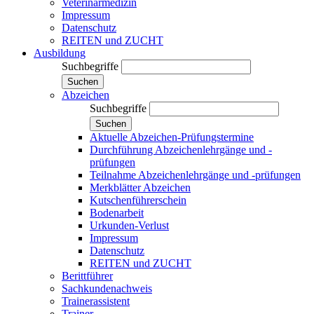
Veterinärmedizin
Impressum
Datenschutz
REITEN und ZUCHT
Ausbildung
Suchbegriffe
Suchen
Abzeichen
Suchbegriffe
Suchen
Aktuelle Abzeichen-Prüfungstermine
Durchführung Abzeichenlehrgänge und -
prüfungen
Teilnahme Abzeichenlehrgänge und -prüfungen
Merkblätter Abzeichen
Kutschenführerschein
Bodenarbeit
Urkunden-Verlust
Impressum
Datenschutz
REITEN und ZUCHT
Berittführer
Sachkundenachweis
Trainerassistent
Trainer