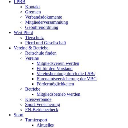
LPBB
Kontakt
Gremien
Verbandsdokumente
Mitgliederversammlung
Gebührenordnung
Wert Pferd
Tierschutz
Pferd und Gesellschaft
Vereine & Betriebe
Reitschule finden
Vereine
Mitgliedsverein werden
Fit für den Vorstand
Vereinsberatung durch die LSBs
Ehrenamtsversicherung der VBG
Fördermöglichkeiten
Betriebe
Mitgliedsbetrieb werden
Kreisverbände
Sport-Versicherung
FN-Betriebecheck
Sport
Turniersport
Aktuelles