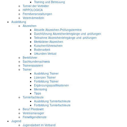
Training und Betreuung
Turnier der Vorbilder
HIPPOLOGICA
Fremdveranstaltungen
Veterinärmedizin
Ausbildung
Abzeichen
Aktuelle Abzeichen-Prüfungstermine
Durchführung Abzeichenlehrgänge und -prüfungen
Teilnahme Abzeichenlehrgänge und -prüfungen
Merkblätter Abzeichen
Kutschenführerschein
Bodenarbeit
Urkunden-Verlust
Berittführer
Sachkundenachweis
Trainerassistent
Trainer
Ausbildung Trainer
Lizenzen Trainer
Fortbildung Trainer
Ergänzungsqualifikationen
Mentoring
Tipps
Turnierfachleute
Ausbildung Turnierfachleute
Fortbildung Turnierfachleute
Beruf Pferdewirt
Vereinsmanager
Freiwilligendienste
Jugend
Jugendarbeit im Verband