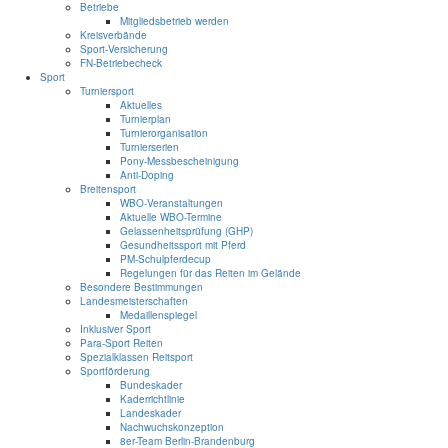
Betriebe
Mitgliedsbetrieb werden
Kreisverbände
Sport-Versicherung
FN-Betriebecheck
Sport
Turniersport
Aktuelles
Turnierplan
Turnierorganisation
Turnierserien
Pony-Messbescheinigung
Anti-Doping
Breitensport
WBO-Veranstaltungen
Aktuelle WBO-Termine
Gelassenheitsprüfung (GHP)
Gesundheitssport mit Pferd
PM-Schulpferdecup
Regelungen für das Reiten im Gelände
Besondere Bestimmungen
Landesmeisterschaften
Medaillenspiegel
Inklusiver Sport
Para-Sport Reiten
Spezialklassen Reitsport
Sportförderung
Bundeskader
Kaderrichtlinie
Landeskader
Nachwuchskonzeption
8er-Team Berlin-Brandenburg