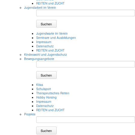
REITEN und ZUCHT
Jugendarbeit im Verein
Suchen
Jugendwarte im Verein
Seminare und Ausbildungen
Impressum
Datenschutz
REITEN und ZUCHT
Kindeswohl und Jugendschutz
Bewegungsangebote
Suchen
Kitas
Schulsport
Therapeutisches Reiten
Hobby Horsing
Impressum
Datenschutz
REITEN und ZUCHT
Projekte
Suchen