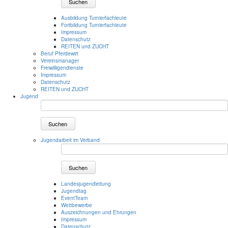
Suchen
Ausbildung Turnierfachleute
Fortbildung Turnierfachleute
Impressum
Datenschutz
REITEN und ZUCHT
Beruf Pferdewirt
Vereinsmanager
Freiwilligendienste
Impressum
Datenschutz
REITEN und ZUCHT
Jugend
Suchen
Jugendarbeit im Verband
Suchen
Landesjugendleitung
Jugendtag
EventTeam
Wettbewerbe
Auszeichnungen und Ehrungen
Impressum
Datenschutz