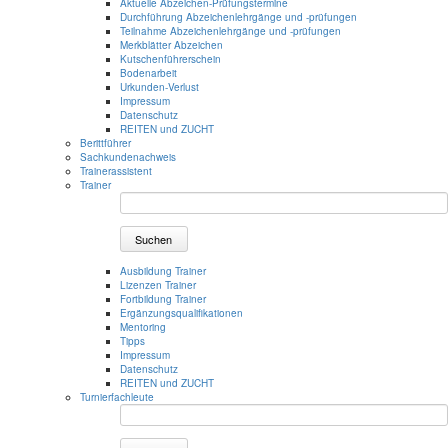
Aktuelle Abzeichen-Prüfungstermine
Durchführung Abzeichenlehrgänge und -prüfungen
Teilnahme Abzeichenlehrgänge und -prüfungen
Merkblätter Abzeichen
Kutschenführerschein
Bodenarbeit
Urkunden-Verlust
Impressum
Datenschutz
REITEN und ZUCHT
Berittführer
Sachkundenachweis
Trainerassistent
Trainer
Suchen
Ausbildung Trainer
Lizenzen Trainer
Fortbildung Trainer
Ergänzungsqualifikationen
Mentoring
Tipps
Impressum
Datenschutz
REITEN und ZUCHT
Turnierfachleute