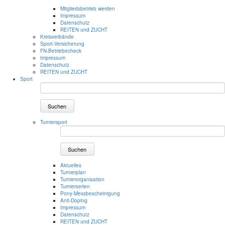
Mitgliedsbetrieb werden
Impressum
Datenschutz
REITEN und ZUCHT
Kreisverbände
Sport-Versicherung
FN-Betriebecheck
Impressum
Datenschutz
REITEN und ZUCHT
Sport
Suchen
Turniersport
Suchen
Aktuelles
Turnierplan
Turnierorganisation
Turnierserien
Pony-Messbescheinigung
Anti-Doping
Impressum
Datenschutz
REITEN und ZUCHT