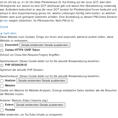
20:00 Uhr bis ca. 21:30 Uhr blickt Pferdetierarzt Dr. Kai Kreling auf die neue GOT, klärt über
Hintergründe auf, warum es eine GOT überhaupt gibt und warum ihre Überarbeitung notwendig
war. Außerdem beleuchtet er, was die neue GOT konkret für Pferdebesitzer*innen bedeutet und
schaut in dem Zusammenhang genau hin, welche Leistungen künftig mehr kosten, an welchen
Stellen aber auch geringere Gebühren anfallen. Eine Anmeldung zu diesem PM-Online-Seminar
ist
hier
möglich (Gebühren: für PM kostenfrei, Nicht-PM 20 €).
Zurück
▲ nach oben
Diese Website nutzt Cookies. Einige von ihnen sind essenziell, während andere helfen, diese
Website zu verbessern.
Essenziell
Details einblenden
Details ausblenden
Contao HTTPS CSRF Token
Schützt vor Cross-Site-Request-Forgery Angriffen.
Speicherdauer:
Dieses Cookie bleibt nur für die aktuelle Browsersitzung bestehen.
PHP SESSION ID
Speichert die aktuelle PHP-Session.
Speicherdauer:
Dieses Cookie bleibt nur für die aktuelle Browsersitzung bestehen.
Analyse
Details einblenden
Details ausblenden
Matomo
Cookie von Matomo für Website-Analysen. Erzeugt statistische Daten darüber, wie die Besucher
die Website nutzen.
Anbieter:
Matomo (https://matomo.org/)
Extern
Details einblenden
Details ausblenden
Youtube
Wird verwendet, um YouTube-Inhalte zu entsperren.