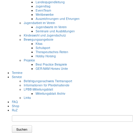
Landesjugendleitung
Jugendtag
EventTeam
Wettbewerbe
Auszeichnungen und Ehrungen
Jugendarbeit im Verein
Jugendwarte im Verein
Seminare und Ausbildungen
Kindeswohl und Jugendschutz
Bewegungsangebote
Kitas
Schulsport
Therapeutisches Reiten
Hobby Horsing
Projekte
Best Practice Beispiele
GER-NAM Horses Unite
Termine
Service
Befähigungsnachweis Tiertransport
Informationen für Pferdehaltende
LPBB-Mitteilungsblatt
Mitteilungsblatt Archiv
Links
FAQ
Shop
RuZ
Suchen