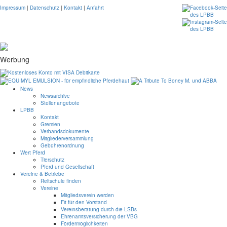
Impressum
|
Datenschutz
|
Kontakt
|
Anfahrt
Werbung
News
Newsarchive
Stellenangebote
LPBB
Kontakt
Gremien
Verbandsdokumente
Mitgliederversammlung
Gebührenordnung
Wert Pferd
Tierschutz
Pferd und Gesellschaft
Vereine & Betriebe
Reitschule finden
Vereine
Mitgliedsverein werden
Fit für den Vorstand
Vereinsberatung durch die LSBs
Ehrenamtsversicherung der VBG
Fördermöglichkeiten