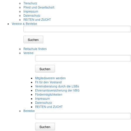
Tierschutz
Pferd und Gesellschaft
Impressum
Datenschutz
REITEN und ZUCHT
Vereine & Betriebe
Suchen
Reitschule finden
Vereine
Suchen
Mitgliedsverein werden
Fit für den Vorstand
Vereinsberatung durch die LSBs
Ehrenamtsversicherung der VBG
Fördermöglichkeiten
Impressum
Datenschutz
REITEN und ZUCHT
Betriebe
Suchen