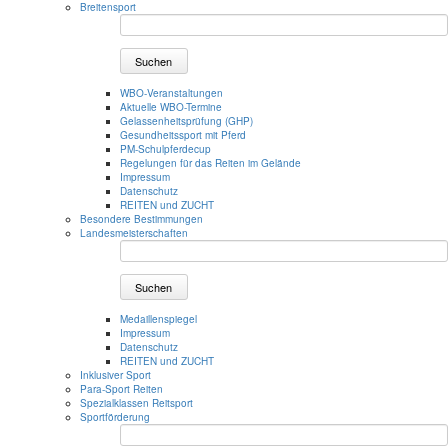
Breitensport
Suchen
WBO-Veranstaltungen
Aktuelle WBO-Termine
Gelassenheitsprüfung (GHP)
Gesundheitssport mit Pferd
PM-Schulpferdecup
Regelungen für das Reiten im Gelände
Impressum
Datenschutz
REITEN und ZUCHT
Besondere Bestimmungen
Landesmeisterschaften
Suchen
Medaillenspiegel
Impressum
Datenschutz
REITEN und ZUCHT
Inklusiver Sport
Para-Sport Reiten
Spezialklassen Reitsport
Sportförderung