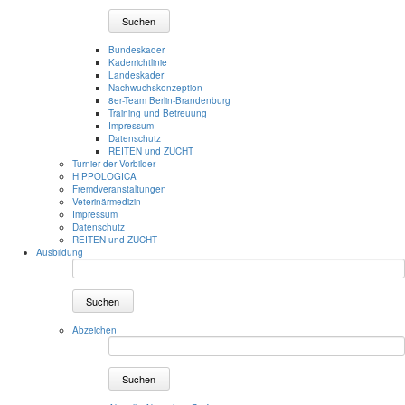
Suchen
Bundeskader
Kaderrichtlinie
Landeskader
Nachwuchskonzeption
8er-Team Berlin-Brandenburg
Training und Betreuung
Impressum
Datenschutz
REITEN und ZUCHT
Turnier der Vorbilder
HIPPOLOGICA
Fremdveranstaltungen
Veterinärmedizin
Impressum
Datenschutz
REITEN und ZUCHT
Ausbildung
Suchen
Abzeichen
Suchen