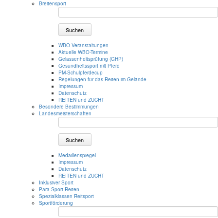
Breitensport
Suchen
WBO-Veranstaltungen
Aktuelle WBO-Termine
Gelassenheitsprüfung (GHP)
Gesundheitssport mit Pferd
PM-Schulpferdecup
Regelungen für das Reiten im Gelände
Impressum
Datenschutz
REITEN und ZUCHT
Besondere Bestimmungen
Landesmeisterschaften
Suchen
Medaillenspiegel
Impressum
Datenschutz
REITEN und ZUCHT
Inklusiver Sport
Para-Sport Reiten
Spezialklassen Reitsport
Sportförderung