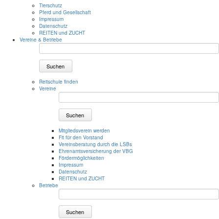
Tierschutz
Pferd und Gesellschaft
Impressum
Datenschutz
REITEN und ZUCHT
Vereine & Betriebe
Suchen
Reitschule finden
Vereine
Suchen
Mitgliedsverein werden
Fit für den Vorstand
Vereinsberatung durch die LSBs
Ehrenamtsversicherung der VBG
Fördermöglichkeiten
Impressum
Datenschutz
REITEN und ZUCHT
Betriebe
Suchen