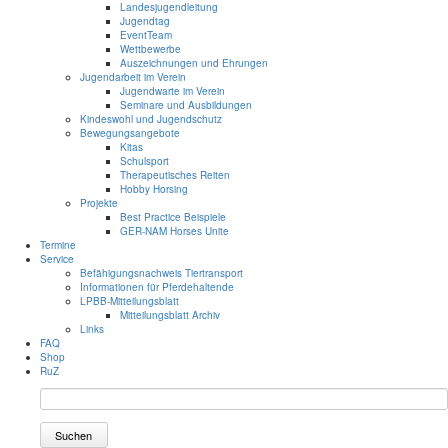
Landesjugendleitung
Jugendtag
EventTeam
Wettbewerbe
Auszeichnungen und Ehrungen
Jugendarbeit im Verein
Jugendwarte im Verein
Seminare und Ausbildungen
Kindeswohl und Jugendschutz
Bewegungsangebote
Kitas
Schulsport
Therapeutisches Reiten
Hobby Horsing
Projekte
Best Practice Beispiele
GER-NAM Horses Unite
Termine
Service
Befähigungsnachweis Tiertransport
Informationen für Pferdehaltende
LPBB-Mitteilungsblatt
Mitteilungsblatt Archiv
Links
FAQ
Shop
RuZ
Suchen