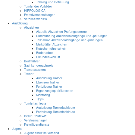
Training und Betreuung
Turnier der Vorbilder
HIPPOLOGICA
Fremdveranstaltungen
Veterinärmedizin
Ausbildung
Abzeichen
Aktuelle Abzeichen-Prüfungstermine
Durchführung Abzeichenlehrgänge und -prüfungen
Teilnahme Abzeichenlehrgänge und -prüfungen
Merkblätter Abzeichen
Kutschenführerschein
Bodenarbeit
Urkunden-Verlust
Berittführer
Sachkundenachweis
Trainerassistent
Trainer
Ausbildung Trainer
Lizenzen Trainer
Fortbildung Trainer
Ergänzungsqualifikationen
Mentoring
Tipps
Turnierfachleute
Ausbildung Turnierfachleute
Fortbildung Turnierfachleute
Beruf Pferdewirt
Vereinsmanager
Freiwilligendienste
Jugend
Jugendarbeit im Verband