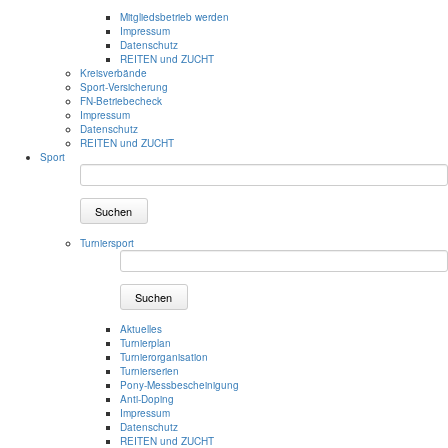
Mitgliedsbetrieb werden
Impressum
Datenschutz
REITEN und ZUCHT
Kreisverbände
Sport-Versicherung
FN-Betriebecheck
Impressum
Datenschutz
REITEN und ZUCHT
Sport
Suchen
Turniersport
Suchen
Aktuelles
Turnierplan
Turnierorganisation
Turnierserien
Pony-Messbescheinigung
Anti-Doping
Impressum
Datenschutz
REITEN und ZUCHT