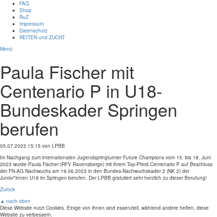
FAQ
Shop
RuZ
Impressum
Datenschutz
REITEN und ZUCHT
Menü
Paula Fischer mit
Centenario P in U18-
Bundeskader Springen
berufen
05.07.2023 15:15
von LPBB
Im Nachgang zum internationalen Jugendspringturnier Future Champions vom 15. bis 18. Juni
2023 wurde Paula Fischer (RFV Ravensberge) mit ihrem Top-Pferd Centenario P auf Beschluss
der FN-AG Nachwuchs am 19.06.2023 in den Bundes-Nachwuchskader 2 (NK 2) der
Junior*innen U18 im Springen berufen. Der LPBB gratuliert sehr herzlich zu dieser Berufung!
Zurück
▲ nach oben
Diese Website nutzt Cookies. Einige von ihnen sind essenziell, während andere helfen, diese
Website zu verbessern.