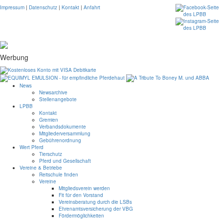
Impressum
|
Datenschutz
|
Kontakt
|
Anfahrt
Werbung
News
Newsarchive
Stellenangebote
LPBB
Kontakt
Gremien
Verbandsdokumente
Mitgliederversammlung
Gebührenordnung
Wert Pferd
Tierschutz
Pferd und Gesellschaft
Vereine & Betriebe
Reitschule finden
Vereine
Mitgliedsverein werden
Fit für den Vorstand
Vereinsberatung durch die LSBs
Ehrenamtsversicherung der VBG
Fördermöglichkeiten