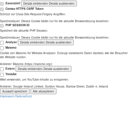
Essenziell
Details einblenden
Details ausblenden
Contao HTTPS CSRF Token
Schützt vor Cross-Site-Request-Forgery Angriffen.
Speicherdauer:
Dieses Cookie bleibt nur für die aktuelle Browsersitzung bestehen.
PHP SESSION ID
Speichert die aktuelle PHP-Session.
Speicherdauer:
Dieses Cookie bleibt nur für die aktuelle Browsersitzung bestehen.
Analyse
Details einblenden
Details ausblenden
Matomo
Cookie von Matomo für Website-Analysen. Erzeugt statistische Daten darüber, wie die Besucher
die Website nutzen.
Anbieter:
Matomo (https://matomo.org/)
Extern
Details einblenden
Details ausblenden
Youtube
Wird verwendet, um YouTube-Inhalte zu entsperren.
Anbieter:
Google Ireland Limited, Gordon House, Barrow Street, Dublin 4, Ireland
Auswahl speichern
Alle akzeptieren
Impressum
Datenschutz