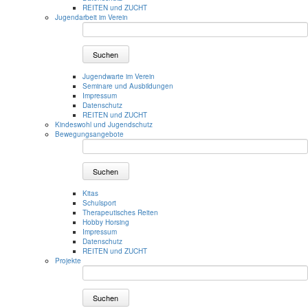
REITEN und ZUCHT
Jugendarbeit im Verein
Suchen
Jugendwarte im Verein
Seminare und Ausbildungen
Impressum
Datenschutz
REITEN und ZUCHT
Kindeswohl und Jugendschutz
Bewegungsangebote
Suchen
Kitas
Schulsport
Therapeutisches Reiten
Hobby Horsing
Impressum
Datenschutz
REITEN und ZUCHT
Projekte
Suchen