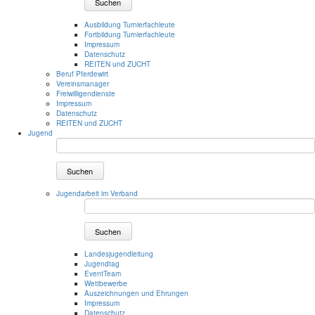
Suchen
Ausbildung Turnierfachleute
Fortbildung Turnierfachleute
Impressum
Datenschutz
REITEN und ZUCHT
Beruf Pferdewirt
Vereinsmanager
Freiwilligendienste
Impressum
Datenschutz
REITEN und ZUCHT
Jugend
Suchen
Jugendarbeit im Verband
Suchen
Landesjugendleitung
Jugendtag
EventTeam
Wettbewerbe
Auszeichnungen und Ehrungen
Impressum
Datenschutz