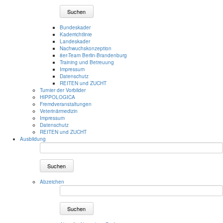
Suchen
Bundeskader
Kaderrichtlinie
Landeskader
Nachwuchskonzeption
8er-Team Berlin-Brandenburg
Training und Betreuung
Impressum
Datenschutz
REITEN und ZUCHT
Turnier der Vorbilder
HIPPOLOGICA
Fremdveranstaltungen
Veterinärmedizin
Impressum
Datenschutz
REITEN und ZUCHT
Ausbildung
Suchen
Abzeichen
Suchen