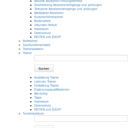
Aktuelle Abzeichen-Prüfungstermine
Durchführung Abzeichenlehrgänge und -prüfungen
Teilnahme Abzeichenlehrgänge und -prüfungen
Merkblätter Abzeichen
Kutschenführerschein
Bodenarbeit
Urkunden-Verlust
Impressum
Datenschutz
REITEN und ZUCHT
Berittführer
Sachkundenachweis
Trainerassistent
Trainer
Suchen
Ausbildung Trainer
Lizenzen Trainer
Fortbildung Trainer
Ergänzungsqualifikationen
Mentoring
Tipps
Impressum
Datenschutz
REITEN und ZUCHT
Turnierfachleute