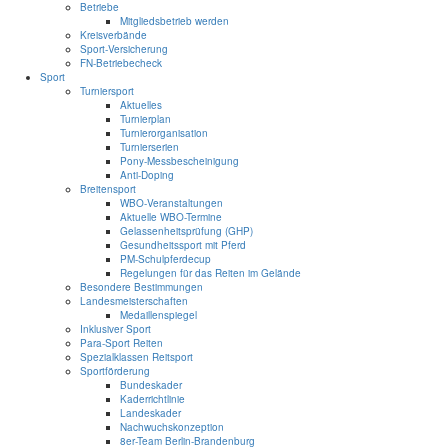
Betriebe
Mitgliedsbetrieb werden
Kreisverbände
Sport-Versicherung
FN-Betriebecheck
Sport
Turniersport
Aktuelles
Turnierplan
Turnierorganisation
Turnierserien
Pony-Messbescheinigung
Anti-Doping
Breitensport
WBO-Veranstaltungen
Aktuelle WBO-Termine
Gelassenheitsprüfung (GHP)
Gesundheitssport mit Pferd
PM-Schulpferdecup
Regelungen für das Reiten im Gelände
Besondere Bestimmungen
Landesmeisterschaften
Medaillenspiegel
Inklusiver Sport
Para-Sport Reiten
Spezialklassen Reitsport
Sportförderung
Bundeskader
Kaderrichtlinie
Landeskader
Nachwuchskonzeption
8er-Team Berlin-Brandenburg