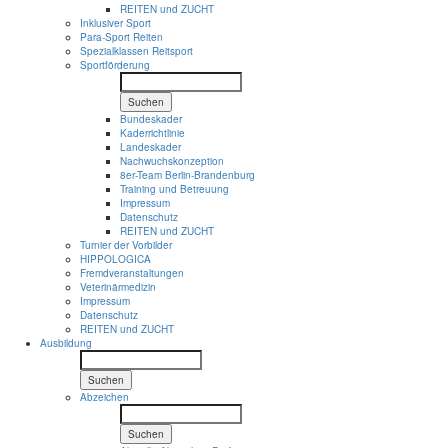
REITEN und ZUCHT
Inklusiver Sport
Para-Sport Reiten
Spezialklassen Reitsport
Sportförderung
Suchen
Bundeskader
Kaderrichtlinie
Landeskader
Nachwuchskonzeption
8er-Team Berlin-Brandenburg
Training und Betreuung
Impressum
Datenschutz
REITEN und ZUCHT
Turnier der Vorbilder
HIPPOLOGICA
Fremdveranstaltungen
Veterinärmedizin
Impressum
Datenschutz
REITEN und ZUCHT
Ausbildung
Suchen
Abzeichen
Suchen