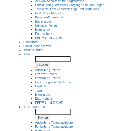
Aktuelle Abzeichen-Prüfungstermine
Durchführung Abzeichenlehrgänge und -prüfungen
Teilnahme Abzeichenlehrgänge und -prüfungen
Merkblätter Abzeichen
Kutschenführerschein
Bodenarbeit
Urkunden-Verlust
Impressum
Datenschutz
REITEN und ZUCHT
Berittführer
Sachkundenachweis
Trainerassistent
Trainer
Suchen
Ausbildung Trainer
Lizenzen Trainer
Fortbildung Trainer
Ergänzungsqualifikationen
Mentoring
Tipps
Impressum
Datenschutz
REITEN und ZUCHT
Turnierfachleute
Suchen
Ausbildung Turnierfachleute
Fortbildung Turnierfachleute
Impressum