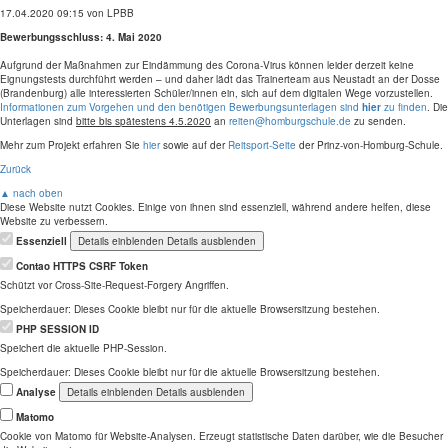
17.04.2020 09:15
von LPBB
Bewerbungsschluss: 4. Mai 2020
Aufgrund der Maßnahmen zur Eindämmung des Corona-Virus können leider derzeit keine
Eignungstests durchführt werden – und daher lädt das Trainerteam aus Neustadt an der Dosse
(Brandenburg) alle interessierten Schüler/innen ein, sich auf dem digitalen Wege vorzustellen.
Informationen zum Vorgehen und den benötigen Bewerbungsunterlagen sind
hier
zu finden
. Die
Unterlagen sind
bitte bis spätestens 4.5.2020
an
reiten@homburgschule.de
zu senden.
Mehr zum Projekt erfahren Sie
hier
sowie auf der
Reitsport-Seite
der
Prinz-von-Homburg-Schule
.
Zurück
▲ nach oben
Diese Website nutzt Cookies. Einige von ihnen sind essenziell, während andere helfen, diese
Website zu verbessern.
Essenziell
Details einblenden
Details ausblenden
Contao HTTPS CSRF Token
Schützt vor Cross-Site-Request-Forgery Angriffen.
Speicherdauer:
Dieses Cookie bleibt nur für die aktuelle Browsersitzung bestehen.
PHP SESSION ID
Speichert die aktuelle PHP-Session.
Speicherdauer:
Dieses Cookie bleibt nur für die aktuelle Browsersitzung bestehen.
Analyse
Details einblenden
Details ausblenden
Matomo
Cookie von Matomo für Website-Analysen. Erzeugt statistische Daten darüber, wie die Besucher