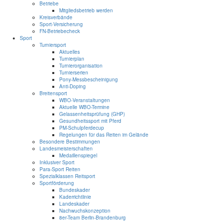
Betriebe
Mitgliedsbetrieb werden
Kreisverbände
Sport-Versicherung
FN-Betriebecheck
Sport
Turniersport
Aktuelles
Turnierplan
Turnierorganisation
Turnierserien
Pony-Messbescheinigung
Anti-Doping
Breitensport
WBO-Veranstaltungen
Aktuelle WBO-Termine
Gelassenheitsprüfung (GHP)
Gesundheitssport mit Pferd
PM-Schulpferdecup
Regelungen für das Reiten im Gelände
Besondere Bestimmungen
Landesmeisterschaften
Medaillenspiegel
Inklusiver Sport
Para-Sport Reiten
Spezialklassen Reitsport
Sportförderung
Bundeskader
Kaderrichtlinie
Landeskader
Nachwuchskonzeption
8er-Team Berlin-Brandenburg