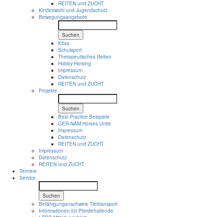
REITEN und ZUCHT
Kindeswohl und Jugendschutz
Bewegungsangebote
Suchen
Kitas
Schulsport
Therapeutisches Reiten
Hobby Horsing
Impressum
Datenschutz
REITEN und ZUCHT
Projekte
Suchen
Best Practice Beispiele
GER-NAM Horses Unite
Impressum
Datenschutz
REITEN und ZUCHT
Impressum
Datenschutz
REITEN und ZUCHT
Termine
Service
Suchen
Befähigungsnachweis Tiertransport
Informationen für Pferdehaltende