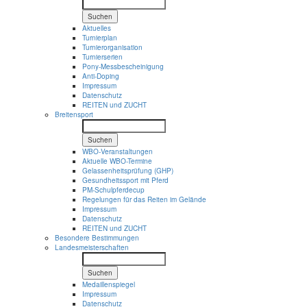
Suchen
Aktuelles
Turnierplan
Turnierorganisation
Turnierserien
Pony-Messbescheinigung
Anti-Doping
Impressum
Datenschutz
REITEN und ZUCHT
Breitensport
Suchen
WBO-Veranstaltungen
Aktuelle WBO-Termine
Gelassenheitsprüfung (GHP)
Gesundheitssport mit Pferd
PM-Schulpferdecup
Regelungen für das Reiten im Gelände
Impressum
Datenschutz
REITEN und ZUCHT
Besondere Bestimmungen
Landesmeisterschaften
Suchen
Medaillenspiegel
Impressum
Datenschutz