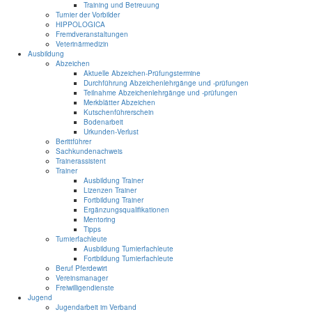
Training und Betreuung
Turnier der Vorbilder
HIPPOLOGICA
Fremdveranstaltungen
Veterinärmedizin
Ausbildung
Abzeichen
Aktuelle Abzeichen-Prüfungstermine
Durchführung Abzeichenlehrgänge und -prüfungen
Teilnahme Abzeichenlehrgänge und -prüfungen
Merkblätter Abzeichen
Kutschenführerschein
Bodenarbeit
Urkunden-Verlust
Berittführer
Sachkundenachweis
Trainerassistent
Trainer
Ausbildung Trainer
Lizenzen Trainer
Fortbildung Trainer
Ergänzungsqualifikationen
Mentoring
Tipps
Turnierfachleute
Ausbildung Turnierfachleute
Fortbildung Turnierfachleute
Beruf Pferdewirt
Vereinsmanager
Freiwilligendienste
Jugend
Jugendarbeit im Verband