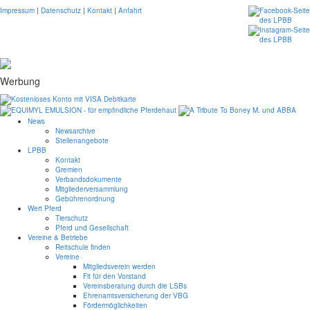
Impressum
|
Datenschutz
|
Kontakt
|
Anfahrt
Werbung
News
Newsarchive
Stellenangebote
LPBB
Kontakt
Gremien
Verbandsdokumente
Mitgliederversammlung
Gebührenordnung
Wert Pferd
Tierschutz
Pferd und Gesellschaft
Vereine & Betriebe
Reitschule finden
Vereine
Mitgliedsverein werden
Fit für den Vorstand
Vereinsberatung durch die LSBs
Ehrenamtsversicherung der VBG
Fördermöglichkeiten