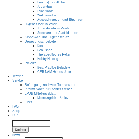
Landesjugendleitung
Jugendtag
EventTeam
Wettbewerbe
Auszeichnungen und Ehrungen
Jugendarbeit im Verein
Jugendwarte im Verein
Seminare und Ausbildungen
Kindeswohl und Jugendschutz
Bewegungsangebote
Kitas
Schulsport
Therapeutisches Reiten
Hobby Horsing
Projekte
Best Practice Beispiele
GER-NAM Horses Unite
Termine
Service
Befähigungsnachweis Tiertransport
Informationen für Pferdehaltende
LPBB-Mitteilungsblatt
Mitteilungsblatt Archiv
Links
FAQ
Shop
RuZ
Suchen
News