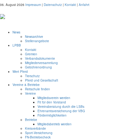
06. August 2026
Impressum
|
Datenschutz
|
Kontakt
|
Anfahrt
News
Newsarchive
Stellenangebote
LPBB
Kontakt
Gremien
Verbandsdokumente
Mitgliederversammlung
Gebührenordnung
Wert Pferd
Tierschutz
Pferd und Gesellschaft
Vereine & Betriebe
Reitschule finden
Vereine
Mitgliedsverein werden
Fit für den Vorstand
Vereinsberatung durch die LSBs
Ehrenamtsversicherung der VBG
Fördermöglichkeiten
Betriebe
Mitgliedsbetrieb werden
Kreisverbände
Sport-Versicherung
FN-Betriebecheck