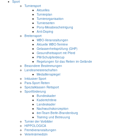
Sport
Turniersport
Aktuelles
Turnierplan
Turnierorganisation
Turnierserien
Pony-Messbescheinigung
Anti-Doping
Breitensport
WBO-Veranstaltungen
Aktuelle WBO-Termine
Gelassenheitsprüfung (GHP)
Gesundheitssport mit Pferd
PM-Schulpferdecup
Regelungen für das Reiten im Gelände
Besondere Bestimmungen
Landesmeisterschaften
Medaillenspiegel
Inklusiver Sport
Para-Sport Reiten
Spezialklassen Reitsport
Sportförderung
Bundeskader
Kaderrichtlinie
Landeskader
Nachwuchskonzeption
8er-Team Berlin-Brandenburg
Training und Betreuung
Turnier der Vorbilder
HIPPOLOGICA
Fremdveranstaltungen
Veterinärmedizin