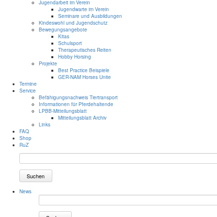
Jugendarbeit im Verein
Jugendwarte im Verein
Seminare und Ausbildungen
Kindeswohl und Jugendschutz
Bewegungsangebote
Kitas
Schulsport
Therapeutisches Reiten
Hobby Horsing
Projekte
Best Practice Beispiele
GER-NAM Horses Unite
Termine
Service
Befähigungsnachweis Tiertransport
Informationen für Pferdehaltende
LPBB-Mitteilungsblatt
Mitteilungsblatt Archiv
Links
FAQ
Shop
RuZ
Suchen
News