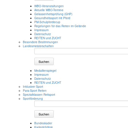
WBO-Veranstaltungen
Aktuelle WBO-Termine
Gelassenheitsprüfung (GHP)
Gesundheitssport mit Pferd
PM-Schulpferdecup
Regelungen für das Reiten im Gelände
Impressum
Datenschutz
REITEN und ZUCHT
Besondere Bestimmungen
Landesmeisterschaften
Suchen
Medaillenspiegel
Impressum
Datenschutz
REITEN und ZUCHT
Inklusiver Sport
Para-Sport Reiten
Spezialklassen Reitsport
Sportförderung
Suchen
Bundeskader
Kaderrichtlinie