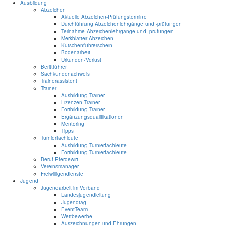
Ausbildung
Abzeichen
Aktuelle Abzeichen-Prüfungstermine
Durchführung Abzeichenlehrgänge und -prüfungen
Teilnahme Abzeichenlehrgänge und -prüfungen
Merkblätter Abzeichen
Kutschenführerschein
Bodenarbeit
Urkunden-Verlust
Berittführer
Sachkundenachweis
Trainerassistent
Trainer
Ausbildung Trainer
Lizenzen Trainer
Fortbildung Trainer
Ergänzungsqualifikationen
Mentoring
Tipps
Turnierfachleute
Ausbildung Turnierfachleute
Fortbildung Turnierfachleute
Beruf Pferdewirt
Vereinsmanager
Freiwilligendienste
Jugend
Jugendarbeit im Verband
Landesjugendleitung
Jugendtag
EventTeam
Wettbewerbe
Auszeichnungen und Ehrungen