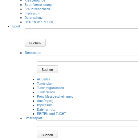
Kreisverbände
Sport-Versicherung
FN-Betriebecheck
Impressum
Datenschutz
REITEN und ZUCHT
Sport
Suchen
Turniersport
Suchen
Aktuelles
Turnierplan
Turnierorganisation
Turnierserien
Pony-Messbescheinigung
Anti-Doping
Impressum
Datenschutz
REITEN und ZUCHT
Breitensport
Suchen