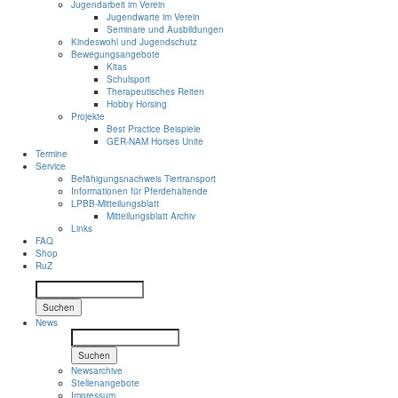
Jugendarbeit im Verein
Jugendwarte im Verein
Seminare und Ausbildungen
Kindeswohl und Jugendschutz
Bewegungsangebote
Kitas
Schulsport
Therapeutisches Reiten
Hobby Horsing
Projekte
Best Practice Beispiele
GER-NAM Horses Unite
Termine
Service
Befähigungsnachweis Tiertransport
Informationen für Pferdehaltende
LPBB-Mitteilungsblatt
Mitteilungsblatt Archiv
Links
FAQ
Shop
RuZ
Suchen
News
Suchen
Newsarchive
Stellenangebote
Impressum