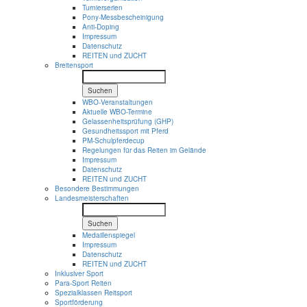
Turnierserien
Pony-Messbescheinigung
Anti-Doping
Impressum
Datenschutz
REITEN und ZUCHT
Breitensport
Suchen
WBO-Veranstaltungen
Aktuelle WBO-Termine
Gelassenheitsprüfung (GHP)
Gesundheitssport mit Pferd
PM-Schulpferdecup
Regelungen für das Reiten im Gelände
Impressum
Datenschutz
REITEN und ZUCHT
Besondere Bestimmungen
Landesmeisterschaften
Suchen
Medaillenspiegel
Impressum
Datenschutz
REITEN und ZUCHT
Inklusiver Sport
Para-Sport Reiten
Spezialklassen Reitsport
Sportförderung