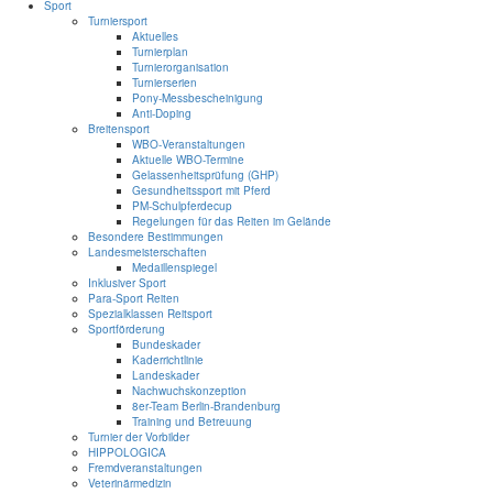
Sport
Turniersport
Aktuelles
Turnierplan
Turnierorganisation
Turnierserien
Pony-Messbescheinigung
Anti-Doping
Breitensport
WBO-Veranstaltungen
Aktuelle WBO-Termine
Gelassenheitsprüfung (GHP)
Gesundheitssport mit Pferd
PM-Schulpferdecup
Regelungen für das Reiten im Gelände
Besondere Bestimmungen
Landesmeisterschaften
Medaillenspiegel
Inklusiver Sport
Para-Sport Reiten
Spezialklassen Reitsport
Sportförderung
Bundeskader
Kaderrichtlinie
Landeskader
Nachwuchskonzeption
8er-Team Berlin-Brandenburg
Training und Betreuung
Turnier der Vorbilder
HIPPOLOGICA
Fremdveranstaltungen
Veterinärmedizin