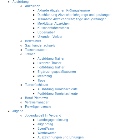
Ausbildung
Abzeichen
Aktuelle Abzeichen-Prüfungstermine
Durchführung Abzeichenlehrgänge und -prüfungen
Teilnahme Abzeichenlehrgänge und -prüfungen
Merkblätter Abzeichen
Kutschenführerschein
Bodenarbeit
Urkunden-Verlust
Berittführer
Sachkundenachweis
Trainerassistent
Trainer
Ausbildung Trainer
Lizenzen Trainer
Fortbildung Trainer
Ergänzungsqualifikationen
Mentoring
Tipps
Turnierfachleute
Ausbildung Turnierfachleute
Fortbildung Turnierfachleute
Beruf Pferdewirt
Vereinsmanager
Freiwilligendienste
Jugend
Jugendarbeit im Verband
Landesjugendleitung
Jugendtag
EventTeam
Wettbewerbe
Auszeichnungen und Ehrungen