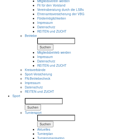
Mitgliedsverein werden
Fit für den Vorstand
Vereinsberatung durch die LSBs
Ehrenamtsversicherung der VBG
Fördermöglichkeiten
Impressum
Datenschutz
REITEN und ZUCHT
Betriebe
Suchen
Mitgliedsbetrieb werden
Impressum
Datenschutz
REITEN und ZUCHT
Kreisverbände
Sport-Versicherung
FN-Betriebecheck
Impressum
Datenschutz
REITEN und ZUCHT
Sport
Suchen
Turniersport
Suchen
Aktuelles
Turnierplan
Turnierorganisation