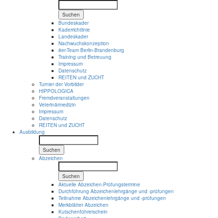
Suchen
Bundeskader
Kaderrichtlinie
Landeskader
Nachwuchskonzeption
8er-Team Berlin-Brandenburg
Training und Betreuung
Impressum
Datenschutz
REITEN und ZUCHT
Turnier der Vorbilder
HIPPOLOGICA
Fremdveranstaltungen
Veterinärmedizin
Impressum
Datenschutz
REITEN und ZUCHT
Ausbildung
Suchen
Abzeichen
Suchen
Aktuelle Abzeichen-Prüfungstermine
Durchführung Abzeichenlehrgänge und -prüfungen
Teilnahme Abzeichenlehrgänge und -prüfungen
Merkblätter Abzeichen
Kutschenführerschein