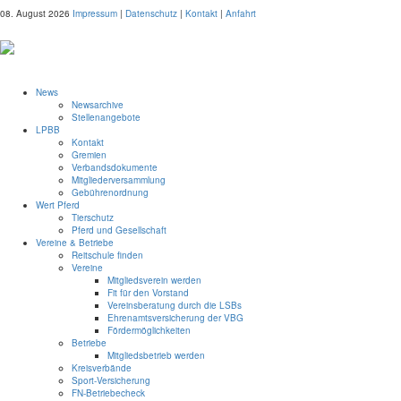
08. August 2026
Impressum
|
Datenschutz
|
Kontakt
|
Anfahrt
News
Newsarchive
Stellenangebote
LPBB
Kontakt
Gremien
Verbandsdokumente
Mitgliederversammlung
Gebührenordnung
Wert Pferd
Tierschutz
Pferd und Gesellschaft
Vereine & Betriebe
Reitschule finden
Vereine
Mitgliedsverein werden
Fit für den Vorstand
Vereinsberatung durch die LSBs
Ehrenamtsversicherung der VBG
Fördermöglichkeiten
Betriebe
Mitgliedsbetrieb werden
Kreisverbände
Sport-Versicherung
FN-Betriebecheck