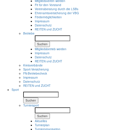
Mitgliedsverein werden
Fit für den Vorstand
Vereinsberatung durch die LSBs
Ehrenamtsversicherung der VBG
Fördermöglichkeiten
Impressum
Datenschutz
REITEN und ZUCHT
Betriebe
Suchen
Mitgliedsbetrieb werden
Impressum
Datenschutz
REITEN und ZUCHT
Kreisverbände
Sport-Versicherung
FN-Betriebecheck
Impressum
Datenschutz
REITEN und ZUCHT
Sport
Suchen
Turniersport
Suchen
Aktuelles
Turnierplan
Turnierorganisation