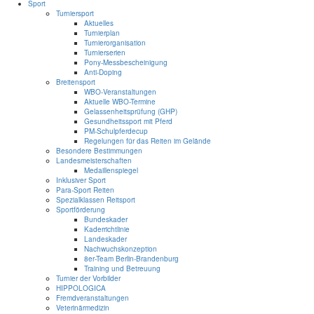
Sport
Turniersport
Aktuelles
Turnierplan
Turnierorganisation
Turnierserien
Pony-Messbescheinigung
Anti-Doping
Breitensport
WBO-Veranstaltungen
Aktuelle WBO-Termine
Gelassenheitsprüfung (GHP)
Gesundheitssport mit Pferd
PM-Schulpferdecup
Regelungen für das Reiten im Gelände
Besondere Bestimmungen
Landesmeisterschaften
Medaillenspiegel
Inklusiver Sport
Para-Sport Reiten
Spezialklassen Reitsport
Sportförderung
Bundeskader
Kaderrichtlinie
Landeskader
Nachwuchskonzeption
8er-Team Berlin-Brandenburg
Training und Betreuung
Turnier der Vorbilder
HIPPOLOGICA
Fremdveranstaltungen
Veterinärmedizin