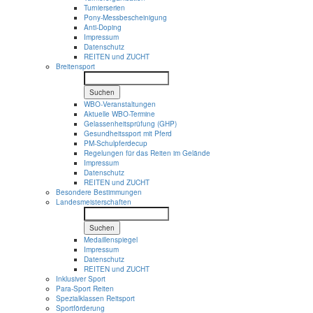
Turnierserien
Pony-Messbescheinigung
Anti-Doping
Impressum
Datenschutz
REITEN und ZUCHT
Breitensport
Suchen
WBO-Veranstaltungen
Aktuelle WBO-Termine
Gelassenheitsprüfung (GHP)
Gesundheitssport mit Pferd
PM-Schulpferdecup
Regelungen für das Reiten im Gelände
Impressum
Datenschutz
REITEN und ZUCHT
Besondere Bestimmungen
Landesmeisterschaften
Suchen
Medaillenspiegel
Impressum
Datenschutz
REITEN und ZUCHT
Inklusiver Sport
Para-Sport Reiten
Spezialklassen Reitsport
Sportförderung