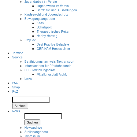
Jugendarbeit im Verein
Jugendwarte im Verein
Seminare und Ausbildungen
Kindeswohl und Jugendschutz
Bewegungsangebote
Kitas
Schulsport
Therapeutisches Reiten
Hobby Horsing
Projekte
Best Practice Beispiele
GER-NAM Horses Unite
Termine
Service
Befähigungsnachweis Tiertransport
Informationen für Pferdehaltende
LPBB-Mitteilungsblatt
Mitteilungsblatt Archiv
Links
FAQ
Shop
RuZ
Suchen
News
Suchen
Newsarchive
Stellenangebote
Impressum