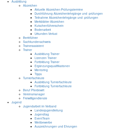
Ausbildung
Abzeichen
Aktuelle Abzeichen-Prüfungstermine
Durchführung Abzeichenlehrgänge und -prüfungen
Teilnahme Abzeichenlehrgänge und -prüfungen
Merkblätter Abzeichen
Kutschenführerschein
Bodenarbeit
Urkunden-Verlust
Berittführer
Sachkundenachweis
Trainerassistent
Trainer
Ausbildung Trainer
Lizenzen Trainer
Fortbildung Trainer
Ergänzungsqualifikationen
Mentoring
Tipps
Turnierfachleute
Ausbildung Turnierfachleute
Fortbildung Turnierfachleute
Beruf Pferdewirt
Vereinsmanager
Freiwilligendienste
Jugend
Jugendarbeit im Verband
Landesjugendleitung
Jugendtag
EventTeam
Wettbewerbe
Auszeichnungen und Ehrungen