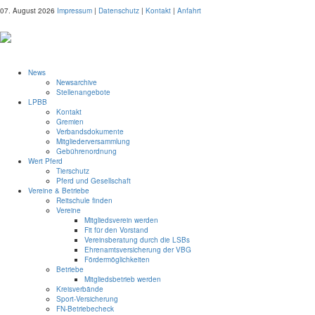
07. August 2026
Impressum
|
Datenschutz
|
Kontakt
|
Anfahrt
News
Newsarchive
Stellenangebote
LPBB
Kontakt
Gremien
Verbandsdokumente
Mitgliederversammlung
Gebührenordnung
Wert Pferd
Tierschutz
Pferd und Gesellschaft
Vereine & Betriebe
Reitschule finden
Vereine
Mitgliedsverein werden
Fit für den Vorstand
Vereinsberatung durch die LSBs
Ehrenamtsversicherung der VBG
Fördermöglichkeiten
Betriebe
Mitgliedsbetrieb werden
Kreisverbände
Sport-Versicherung
FN-Betriebecheck