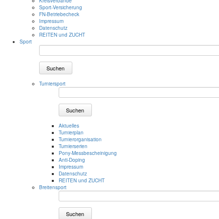
Kreisverbände
Sport-Versicherung
FN-Betriebecheck
Impressum
Datenschutz
REITEN und ZUCHT
Sport
Suchen
Turniersport
Suchen
Aktuelles
Turnierplan
Turnierorganisation
Turnierserien
Pony-Messbescheinigung
Anti-Doping
Impressum
Datenschutz
REITEN und ZUCHT
Breitensport
Suchen