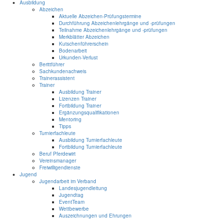
Ausbildung
Abzeichen
Aktuelle Abzeichen-Prüfungstermine
Durchführung Abzeichenlehrgänge und -prüfungen
Teilnahme Abzeichenlehrgänge und -prüfungen
Merkblätter Abzeichen
Kutschenführerschein
Bodenarbeit
Urkunden-Verlust
Berittführer
Sachkundenachweis
Trainerassistent
Trainer
Ausbildung Trainer
Lizenzen Trainer
Fortbildung Trainer
Ergänzungsqualifikationen
Mentoring
Tipps
Turnierfachleute
Ausbildung Turnierfachleute
Fortbildung Turnierfachleute
Beruf Pferdewirt
Vereinsmanager
Freiwilligendienste
Jugend
Jugendarbeit im Verband
Landesjugendleitung
Jugendtag
EventTeam
Wettbewerbe
Auszeichnungen und Ehrungen