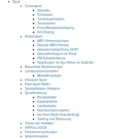
Sport
Turniersport
Aktuelles
Turnierplan
Turnierorganisation
Turnierserien
Pony-Messbescheinigung
Anti-Doping
Breitensport
WBO-Veranstaltungen
Aktuelle WBO-Termine
Gelassenheitsprüfung (GHP)
Gesundheitssport mit Pferd
PM-Schulpferdecup
Regelungen für das Reiten im Gelände
Besondere Bestimmungen
Landesmeisterschaften
Medaillenspiegel
Inklusiver Sport
Para-Sport Reiten
Spezialklassen Reitsport
Sportförderung
Bundeskader
Kaderrichtlinie
Landeskader
Nachwuchskonzeption
8er-Team Berlin-Brandenburg
Training und Betreuung
Turnier der Vorbilder
HIPPOLOGICA
Fremdveranstaltungen
Veterinärmedizin