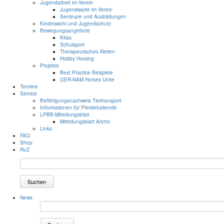
Jugendarbeit im Verein
Jugendwarte im Verein
Seminare und Ausbildungen
Kindeswohl und Jugendschutz
Bewegungsangebote
Kitas
Schulsport
Therapeutisches Reiten
Hobby Horsing
Projekte
Best Practice Beispiele
GER-NAM Horses Unite
Termine
Service
Befähigungsnachweis Tiertransport
Informationen für Pferdehaltende
LPBB-Mitteilungsblatt
Mitteilungsblatt Archiv
Links
FAQ
Shop
RuZ
Suchen
News