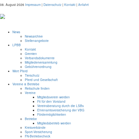
08. August 2026
Impressum
|
Datenschutz
|
Kontakt
|
Anfahrt
News
Newsarchive
Stellenangebote
LPBB
Kontakt
Gremien
Verbandsdokumente
Mitgliederversammlung
Gebührenordnung
Wert Pferd
Tierschutz
Pferd und Gesellschaft
Vereine & Betriebe
Reitschule finden
Vereine
Mitgliedsverein werden
Fit für den Vorstand
Vereinsberatung durch die LSBs
Ehrenamtsversicherung der VBG
Fördermöglichkeiten
Betriebe
Mitgliedsbetrieb werden
Kreisverbände
Sport-Versicherung
FN-Betriebecheck