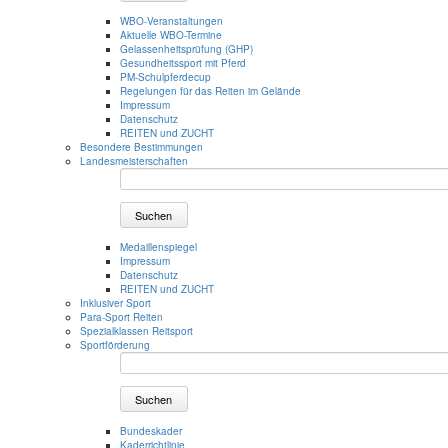
WBO-Veranstaltungen
Aktuelle WBO-Termine
Gelassenheitsprüfung (GHP)
Gesundheitssport mit Pferd
PM-Schulpferdecup
Regelungen für das Reiten im Gelände
Impressum
Datenschutz
REITEN und ZUCHT
Besondere Bestimmungen
Landesmeisterschaften
Suchen
Medaillenspiegel
Impressum
Datenschutz
REITEN und ZUCHT
Inklusiver Sport
Para-Sport Reiten
Spezialklassen Reitsport
Sportförderung
Suchen
Bundeskader
Kaderrichtlinie