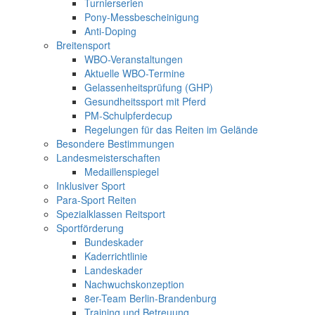
Turnierserien
Pony-Messbescheinigung
Anti-Doping
Breitensport
WBO-Veranstaltungen
Aktuelle WBO-Termine
Gelassenheitsprüfung (GHP)
Gesundheitssport mit Pferd
PM-Schulpferdecup
Regelungen für das Reiten im Gelände
Besondere Bestimmungen
Landesmeisterschaften
Medaillenspiegel
Inklusiver Sport
Para-Sport Reiten
Spezialklassen Reitsport
Sportförderung
Bundeskader
Kaderrichtlinie
Landeskader
Nachwuchskonzeption
8er-Team Berlin-Brandenburg
Training und Betreuung