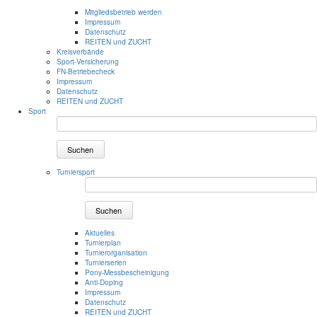
Mitgliedsbetrieb werden
Impressum
Datenschutz
REITEN und ZUCHT
Kreisverbände
Sport-Versicherung
FN-Betriebecheck
Impressum
Datenschutz
REITEN und ZUCHT
Sport
Suchen
Turniersport
Suchen
Aktuelles
Turnierplan
Turnierorganisation
Turnierserien
Pony-Messbescheinigung
Anti-Doping
Impressum
Datenschutz
REITEN und ZUCHT