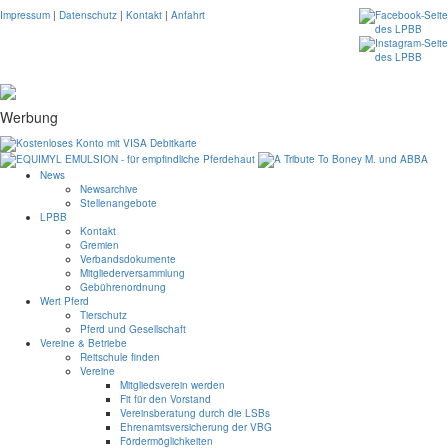
Impressum
|
Datenschutz
|
Kontakt
|
Anfahrt
Werbung
News
Newsarchive
Stellenangebote
LPBB
Kontakt
Gremien
Verbandsdokumente
Mitgliederversammlung
Gebührenordnung
Wert Pferd
Tierschutz
Pferd und Gesellschaft
Vereine & Betriebe
Reitschule finden
Vereine
Mitgliedsverein werden
Fit für den Vorstand
Vereinsberatung durch die LSBs
Ehrenamtsversicherung der VBG
Fördermöglichkeiten