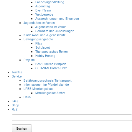
Landesjugendleitung
Jugendtag
EventTeam
Wettbewerbe
Auszeichnungen und Ehrungen
Jugendarbeit im Verein
Jugendwarte im Verein
Seminare und Ausbildungen
Kindeswohl und Jugendschutz
Bewegungsangebote
Kitas
Schulsport
Therapeutisches Reiten
Hobby Horsing
Projekte
Best Practice Beispiele
GER-NAM Horses Unite
Termine
Service
Befähigungsnachweis Tiertransport
Informationen für Pferdehaltende
LPBB-Mitteilungsblatt
Mitteilungsblatt Archiv
Links
FAQ
Shop
RuZ
Suchen