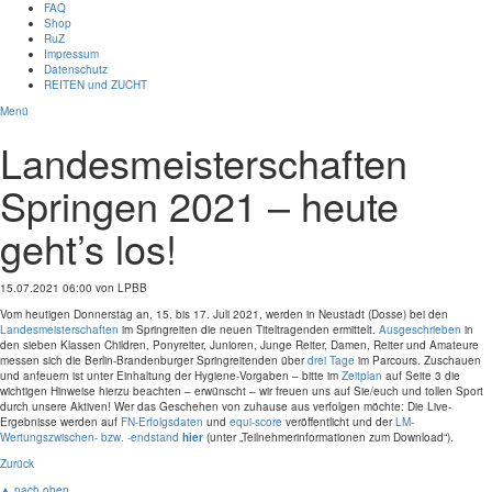
FAQ
Shop
RuZ
Impressum
Datenschutz
REITEN und ZUCHT
Menü
Landesmeisterschaften
Springen 2021 – heute
geht’s los!
15.07.2021 06:00
von LPBB
Vom heutigen Donnerstag an, 15. bis 17. Juli 2021, werden in Neustadt (Dosse) bei den
Landesmeisterschaften
im Springreiten die neuen Titeltragenden ermittelt.
Ausgeschrieben
in
den sieben Klassen Children, Ponyreiter, Junioren, Junge Reiter, Damen, Reiter und Amateure
messen sich die Berlin-Brandenburger Springreitenden über
drei Tage
im Parcours. Zuschauen
und anfeuern ist unter Einhaltung der Hygiene-Vorgaben – bitte im
Zeitplan
auf Seite 3 die
wichtigen Hinweise hierzu beachten – erwünscht – wir freuen uns auf Sie/euch und tollen Sport
durch unsere Aktiven! Wer das Geschehen von zuhause aus verfolgen möchte: Die Live-
Ergebnisse werden auf
FN-Erfolgsdaten
und
equi-score
veröffentlicht und der
LM-
Wertungszwischen- bzw. -endstand
hier
(unter „Teilnehmerinformationen zum Download“).
Zurück
▲ nach oben