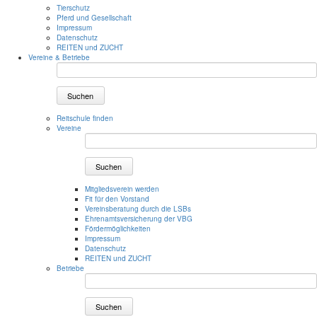
Tierschutz
Pferd und Gesellschaft
Impressum
Datenschutz
REITEN und ZUCHT
Vereine & Betriebe
Suchen
Reitschule finden
Vereine
Suchen
Mitgliedsverein werden
Fit für den Vorstand
Vereinsberatung durch die LSBs
Ehrenamtsversicherung der VBG
Fördermöglichkeiten
Impressum
Datenschutz
REITEN und ZUCHT
Betriebe
Suchen