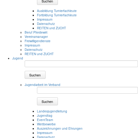
Suchen
Ausbildung Turnierfachleute
Fortbildung Turnierfachleute
Impressum
Datenschutz
REITEN und ZUCHT
Beruf Pferdewirt
Vereinsmanager
Freiwilligendienste
Impressum
Datenschutz
REITEN und ZUCHT
Jugend
Suchen
Jugendarbeit im Verband
Suchen
Landesjugendleitung
Jugendtag
EventTeam
Wettbewerbe
Auszeichnungen und Ehrungen
Impressum
Datenschutz