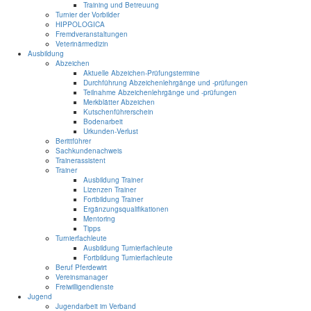
Training und Betreuung
Turnier der Vorbilder
HIPPOLOGICA
Fremdveranstaltungen
Veterinärmedizin
Ausbildung
Abzeichen
Aktuelle Abzeichen-Prüfungstermine
Durchführung Abzeichenlehrgänge und -prüfungen
Teilnahme Abzeichenlehrgänge und -prüfungen
Merkblätter Abzeichen
Kutschenführerschein
Bodenarbeit
Urkunden-Verlust
Berittführer
Sachkundenachweis
Trainerassistent
Trainer
Ausbildung Trainer
Lizenzen Trainer
Fortbildung Trainer
Ergänzungsqualifikationen
Mentoring
Tipps
Turnierfachleute
Ausbildung Turnierfachleute
Fortbildung Turnierfachleute
Beruf Pferdewirt
Vereinsmanager
Freiwilligendienste
Jugend
Jugendarbeit im Verband