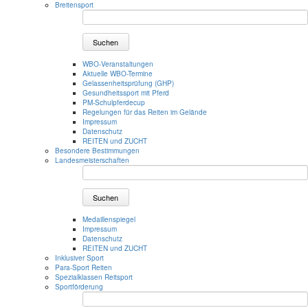
Breitensport
Suchen
WBO-Veranstaltungen
Aktuelle WBO-Termine
Gelassenheitsprüfung (GHP)
Gesundheitssport mit Pferd
PM-Schulpferdecup
Regelungen für das Reiten im Gelände
Impressum
Datenschutz
REITEN und ZUCHT
Besondere Bestimmungen
Landesmeisterschaften
Suchen
Medaillenspiegel
Impressum
Datenschutz
REITEN und ZUCHT
Inklusiver Sport
Para-Sport Reiten
Spezialklassen Reitsport
Sportförderung