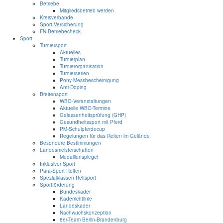
Betriebe
Mitgliedsbetrieb werden
Kreisverbände
Sport-Versicherung
FN-Betriebecheck
Sport
Turniersport
Aktuelles
Turnierplan
Turnierorganisation
Turnierserien
Pony-Messbescheinigung
Anti-Doping
Breitensport
WBO-Veranstaltungen
Aktuelle WBO-Termine
Gelassenheitsprüfung (GHP)
Gesundheitssport mit Pferd
PM-Schulpferdecup
Regelungen für das Reiten im Gelände
Besondere Bestimmungen
Landesmeisterschaften
Medaillenspiegel
Inklusiver Sport
Para-Sport Reiten
Spezialklassen Reitsport
Sportförderung
Bundeskader
Kaderrichtlinie
Landeskader
Nachwuchskonzeption
8er-Team Berlin-Brandenburg