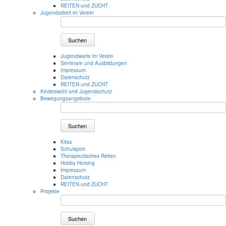
REITEN und ZUCHT
Jugendarbeit im Verein
Suchen
Jugendwarte im Verein
Seminare und Ausbildungen
Impressum
Datenschutz
REITEN und ZUCHT
Kindeswohl und Jugendschutz
Bewegungsangebote
Suchen
Kitas
Schulsport
Therapeutisches Reiten
Hobby Horsing
Impressum
Datenschutz
REITEN und ZUCHT
Projekte
Suchen