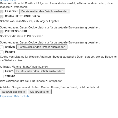
Diese Website nutzt Cookies. Einige von ihnen sind essenziell, während andere helfen, diese
Website zu verbessern.
Essenziell
Details einblenden
Details ausblenden
Contao HTTPS CSRF Token
Schützt vor Cross-Site-Request-Forgery Angriffen.
Speicherdauer:
Dieses Cookie bleibt nur für die aktuelle Browsersitzung bestehen.
PHP SESSION ID
Speichert die aktuelle PHP-Session.
Speicherdauer:
Dieses Cookie bleibt nur für die aktuelle Browsersitzung bestehen.
Analyse
Details einblenden
Details ausblenden
Matomo
Cookie von Matomo für Website-Analysen. Erzeugt statistische Daten darüber, wie die Besucher
die Website nutzen.
Anbieter:
Matomo (https://matomo.org/)
Extern
Details einblenden
Details ausblenden
Youtube
Wird verwendet, um YouTube-Inhalte zu entsperren.
Anbieter:
Google Ireland Limited, Gordon House, Barrow Street, Dublin 4, Ireland
Auswahl speichern
Alle akzeptieren
Impressum
Datenschutz