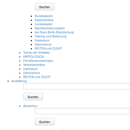
Suchen
Bundeskader
Kaderrichtlinie
Landeskader
Nachwuchskonzeption
8er-Team Berlin-Brandenburg
Training und Betreuung
Impressum
Datenschutz
REITEN und ZUCHT
Turnier der Vorbilder
HIPPOLOGICA
Fremdveranstaltungen
Veterinärmedizin
Impressum
Datenschutz
REITEN und ZUCHT
Ausbildung
Suchen
Abzeichen
Suchen