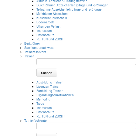
Aktuelle Abzeichen-Prüfungstermine
Durchführung Abzeichenlehrgänge und -prüfungen
Teilnahme Abzeichenlehrgänge und -prüfungen
Merkblätter Abzeichen
Kutschenführerschein
Bodenarbeit
Urkunden-Verlust
Impressum
Datenschutz
REITEN und ZUCHT
Berittführer
Sachkundenachweis
Trainerassistent
Trainer
Suchen
Ausbildung Trainer
Lizenzen Trainer
Fortbildung Trainer
Ergänzungsqualifikationen
Mentoring
Tipps
Impressum
Datenschutz
REITEN und ZUCHT
Turnierfachleute