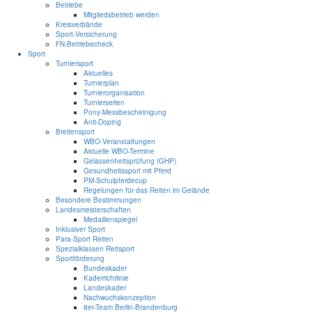
Betriebe
Mitgliedsbetrieb werden
Kreisverbände
Sport-Versicherung
FN-Betriebecheck
Sport
Turniersport
Aktuelles
Turnierplan
Turnierorganisation
Turnierserien
Pony-Messbescheinigung
Anti-Doping
Breitensport
WBO-Veranstaltungen
Aktuelle WBO-Termine
Gelassenheitsprüfung (GHP)
Gesundheitssport mit Pferd
PM-Schulpferdecup
Regelungen für das Reiten im Gelände
Besondere Bestimmungen
Landesmeisterschaften
Medaillenspiegel
Inklusiver Sport
Para-Sport Reiten
Spezialklassen Reitsport
Sportförderung
Bundeskader
Kaderrichtlinie
Landeskader
Nachwuchskonzeption
8er-Team Berlin-Brandenburg