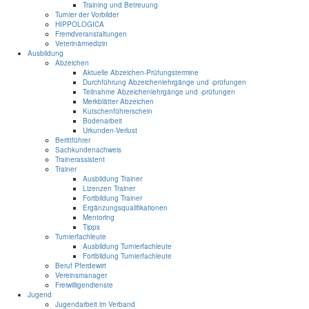
Training und Betreuung
Turnier der Vorbilder
HIPPOLOGICA
Fremdveranstaltungen
Veterinärmedizin
Ausbildung
Abzeichen
Aktuelle Abzeichen-Prüfungstermine
Durchführung Abzeichenlehrgänge und -prüfungen
Teilnahme Abzeichenlehrgänge und -prüfungen
Merkblätter Abzeichen
Kutschenführerschein
Bodenarbeit
Urkunden-Verlust
Berittführer
Sachkundenachweis
Trainerassistent
Trainer
Ausbildung Trainer
Lizenzen Trainer
Fortbildung Trainer
Ergänzungsqualifikationen
Mentoring
Tipps
Turnierfachleute
Ausbildung Turnierfachleute
Fortbildung Turnierfachleute
Beruf Pferdewirt
Vereinsmanager
Freiwilligendienste
Jugend
Jugendarbeit im Verband