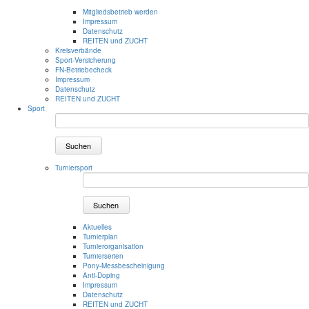
Mitgliedsbetrieb werden
Impressum
Datenschutz
REITEN und ZUCHT
Kreisverbände
Sport-Versicherung
FN-Betriebecheck
Impressum
Datenschutz
REITEN und ZUCHT
Sport
Suchen
Turniersport
Suchen
Aktuelles
Turnierplan
Turnierorganisation
Turnierserien
Pony-Messbescheinigung
Anti-Doping
Impressum
Datenschutz
REITEN und ZUCHT