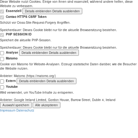
Diese Website nutzt Cookies. Einige von ihnen sind essenziell, während andere helfen, diese
Website zu verbessern.
Essenziell
Details einblenden
Details ausblenden
Contao HTTPS CSRF Token
Schützt vor Cross-Site-Request-Forgery Angriffen.
Speicherdauer:
Dieses Cookie bleibt nur für die aktuelle Browsersitzung bestehen.
PHP SESSION ID
Speichert die aktuelle PHP-Session.
Speicherdauer:
Dieses Cookie bleibt nur für die aktuelle Browsersitzung bestehen.
Analyse
Details einblenden
Details ausblenden
Matomo
Cookie von Matomo für Website-Analysen. Erzeugt statistische Daten darüber, wie die Besucher
die Website nutzen.
Anbieter:
Matomo (https://matomo.org/)
Extern
Details einblenden
Details ausblenden
Youtube
Wird verwendet, um YouTube-Inhalte zu entsperren.
Anbieter:
Google Ireland Limited, Gordon House, Barrow Street, Dublin 4, Ireland
Auswahl speichern
Alle akzeptieren
Impressum
Datenschutz