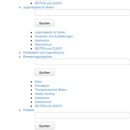
REITEN und ZUCHT
Jugendarbeit im Verein
Suchen
Jugendwarte im Verein
Seminare und Ausbildungen
Impressum
Datenschutz
REITEN und ZUCHT
Kindeswohl und Jugendschutz
Bewegungsangebote
Suchen
Kitas
Schulsport
Therapeutisches Reiten
Hobby Horsing
Impressum
Datenschutz
REITEN und ZUCHT
Projekte
Suchen