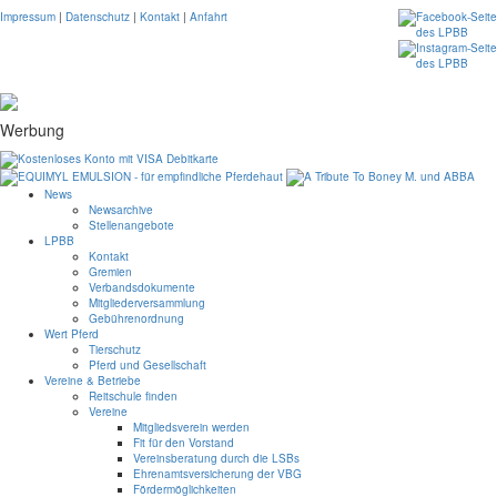
Impressum
|
Datenschutz
|
Kontakt
|
Anfahrt
Werbung
News
Newsarchive
Stellenangebote
LPBB
Kontakt
Gremien
Verbandsdokumente
Mitgliederversammlung
Gebührenordnung
Wert Pferd
Tierschutz
Pferd und Gesellschaft
Vereine & Betriebe
Reitschule finden
Vereine
Mitgliedsverein werden
Fit für den Vorstand
Vereinsberatung durch die LSBs
Ehrenamtsversicherung der VBG
Fördermöglichkeiten