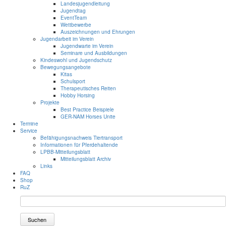
Landesjugendleitung
Jugendtag
EventTeam
Wettbewerbe
Auszeichnungen und Ehrungen
Jugendarbeit im Verein
Jugendwarte im Verein
Seminare und Ausbildungen
Kindeswohl und Jugendschutz
Bewegungsangebote
Kitas
Schulsport
Therapeutisches Reiten
Hobby Horsing
Projekte
Best Practice Beispiele
GER-NAM Horses Unite
Termine
Service
Befähigungsnachweis Tiertransport
Informationen für Pferdehaltende
LPBB-Mitteilungsblatt
Mitteilungsblatt Archiv
Links
FAQ
Shop
RuZ
Suchen