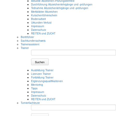
Aktuelle Abzeichen-Prüfungstermine
Durchführung Abzeichenlehrgänge und -prüfungen
Teilnahme Abzeichenlehrgänge und -prüfungen
Merkblätter Abzeichen
Kutschenführerschein
Bodenarbeit
Urkunden-Verlust
Impressum
Datenschutz
REITEN und ZUCHT
Berittführer
Sachkundenachweis
Trainerassistent
Trainer
Suchen
Ausbildung Trainer
Lizenzen Trainer
Fortbildung Trainer
Ergänzungsqualifikationen
Mentoring
Tipps
Impressum
Datenschutz
REITEN und ZUCHT
Turnierfachleute