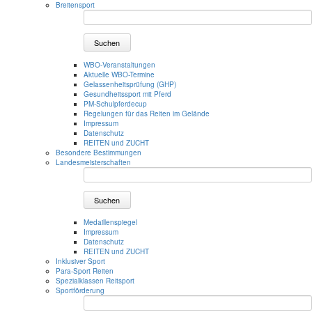
Breitensport
Suchen
WBO-Veranstaltungen
Aktuelle WBO-Termine
Gelassenheitsprüfung (GHP)
Gesundheitssport mit Pferd
PM-Schulpferdecup
Regelungen für das Reiten im Gelände
Impressum
Datenschutz
REITEN und ZUCHT
Besondere Bestimmungen
Landesmeisterschaften
Suchen
Medaillenspiegel
Impressum
Datenschutz
REITEN und ZUCHT
Inklusiver Sport
Para-Sport Reiten
Spezialklassen Reitsport
Sportförderung