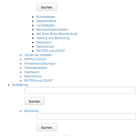
Suchen
Bundeskader
Kaderrichtlinie
Landeskader
Nachwuchskonzeption
8er-Team Berlin-Brandenburg
Training und Betreuung
Impressum
Datenschutz
REITEN und ZUCHT
Turnier der Vorbilder
HIPPOLOGICA
Fremdveranstaltungen
Veterinärmedizin
Impressum
Datenschutz
REITEN und ZUCHT
Ausbildung
Suchen
Abzeichen
Suchen