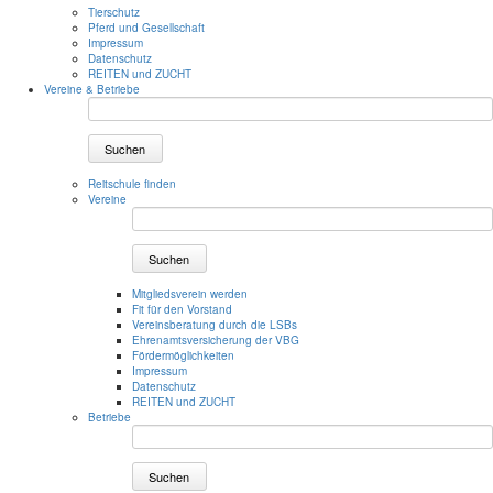
Tierschutz
Pferd und Gesellschaft
Impressum
Datenschutz
REITEN und ZUCHT
Vereine & Betriebe
Suchen
Reitschule finden
Vereine
Suchen
Mitgliedsverein werden
Fit für den Vorstand
Vereinsberatung durch die LSBs
Ehrenamtsversicherung der VBG
Fördermöglichkeiten
Impressum
Datenschutz
REITEN und ZUCHT
Betriebe
Suchen