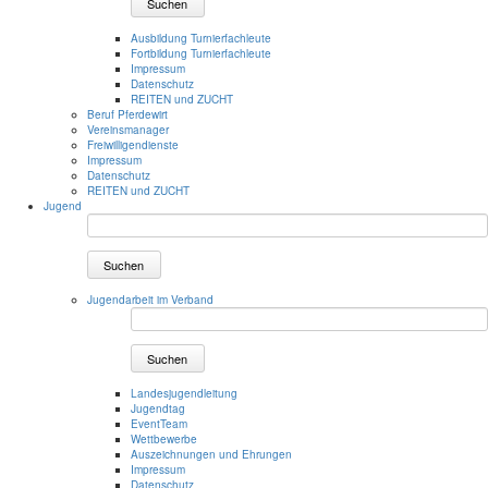
Suchen
Ausbildung Turnierfachleute
Fortbildung Turnierfachleute
Impressum
Datenschutz
REITEN und ZUCHT
Beruf Pferdewirt
Vereinsmanager
Freiwilligendienste
Impressum
Datenschutz
REITEN und ZUCHT
Jugend
Suchen
Jugendarbeit im Verband
Suchen
Landesjugendleitung
Jugendtag
EventTeam
Wettbewerbe
Auszeichnungen und Ehrungen
Impressum
Datenschutz