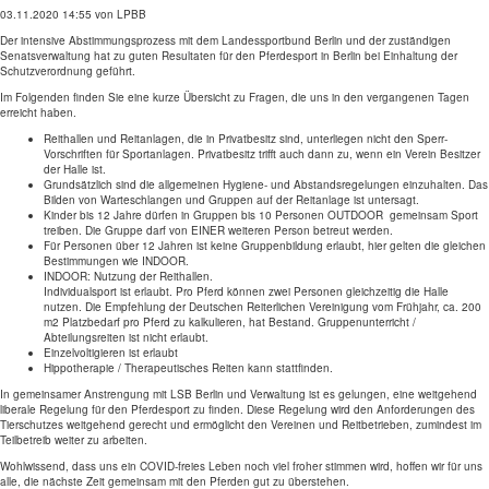
03.11.2020 14:55
von LPBB
Der intensive Abstimmungsprozess mit dem Landessportbund Berlin und der zuständigen
Senatsverwaltung hat zu guten Resultaten für den Pferdesport in Berlin bei Einhaltung der
Schutzverordnung geführt.
Im Folgenden finden Sie eine kurze Übersicht zu Fragen, die uns in den vergangenen Tagen
erreicht haben.
Reithallen und Reitanlagen, die in Privatbesitz sind, unterliegen nicht den Sperr-
Vorschriften für Sportanlagen. Privatbesitz trifft auch dann zu, wenn ein Verein Besitzer
der Halle ist.
Grundsätzlich sind die allgemeinen Hygiene- und Abstandsregelungen einzuhalten. Das
Bilden von Warteschlangen und Gruppen auf der Reitanlage ist untersagt.
Kinder bis 12 Jahre dürfen in Gruppen bis 10 Personen OUTDOOR gemeinsam Sport
treiben. Die Gruppe darf von EINER weiteren Person betreut werden.
Für Personen über 12 Jahren ist keine Gruppenbildung erlaubt, hier gelten die gleichen
Bestimmungen wie INDOOR.
INDOOR: Nutzung der Reithallen.
Individualsport ist erlaubt. Pro Pferd können zwei Personen gleichzeitig die Halle
nutzen. Die Empfehlung der Deutschen Reiterlichen Vereinigung vom Frühjahr, ca. 200
m2 Platzbedarf pro Pferd zu kalkulieren, hat Bestand. Gruppenunterricht /
Abteilungsreiten ist nicht erlaubt.
Einzelvoltigieren ist erlaubt
Hippotherapie / Therapeutisches Reiten kann stattfinden.
In gemeinsamer Anstrengung mit LSB Berlin und Verwaltung ist es gelungen, eine weitgehend
liberale Regelung für den Pferdesport zu finden. Diese Regelung wird den Anforderungen des
Tierschutzes weitgehend gerecht und ermöglicht den Vereinen und Reitbetrieben, zumindest im
Teilbetreib weiter zu arbeiten.
Wohlwissend, dass uns ein COVID-freies Leben noch viel froher stimmen wird, hoffen wir für uns
alle, die nächste Zeit gemeinsam mit den Pferden gut zu überstehen.