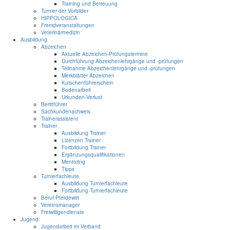
Training und Betreuung
Turnier der Vorbilder
HIPPOLOGICA
Fremdveranstaltungen
Veterinärmedizin
Ausbildung
Abzeichen
Aktuelle Abzeichen-Prüfungstermine
Durchführung Abzeichenlehrgänge und -prüfungen
Teilnahme Abzeichenlehrgänge und -prüfungen
Merkblätter Abzeichen
Kutschenführerschein
Bodenarbeit
Urkunden-Verlust
Berittführer
Sachkundenachweis
Trainerassistent
Trainer
Ausbildung Trainer
Lizenzen Trainer
Fortbildung Trainer
Ergänzungsqualifikationen
Mentoring
Tipps
Turnierfachleute
Ausbildung Turnierfachleute
Fortbildung Turnierfachleute
Beruf Pferdewirt
Vereinsmanager
Freiwilligendienste
Jugend
Jugendarbeit im Verband