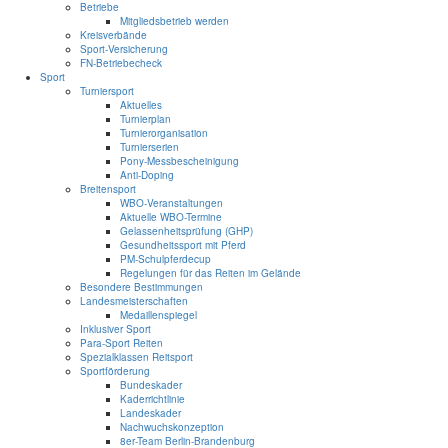
Betriebe
Mitgliedsbetrieb werden
Kreisverbände
Sport-Versicherung
FN-Betriebecheck
Sport
Turniersport
Aktuelles
Turnierplan
Turnierorganisation
Turnierserien
Pony-Messbescheinigung
Anti-Doping
Breitensport
WBO-Veranstaltungen
Aktuelle WBO-Termine
Gelassenheitsprüfung (GHP)
Gesundheitssport mit Pferd
PM-Schulpferdecup
Regelungen für das Reiten im Gelände
Besondere Bestimmungen
Landesmeisterschaften
Medaillenspiegel
Inklusiver Sport
Para-Sport Reiten
Spezialklassen Reitsport
Sportförderung
Bundeskader
Kaderrichtlinie
Landeskader
Nachwuchskonzeption
8er-Team Berlin-Brandenburg