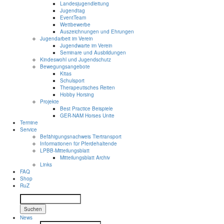
Landesjugendleitung
Jugendtag
EventTeam
Wettbewerbe
Auszeichnungen und Ehrungen
Jugendarbeit im Verein
Jugendwarte im Verein
Seminare und Ausbildungen
Kindeswohl und Jugendschutz
Bewegungsangebote
Kitas
Schulsport
Therapeutisches Reiten
Hobby Horsing
Projekte
Best Practice Beispiele
GER-NAM Horses Unite
Termine
Service
Befähigungsnachweis Tiertransport
Informationen für Pferdehaltende
LPBB-Mitteilungsblatt
Mitteilungsblatt Archiv
Links
FAQ
Shop
RuZ
Suchen
News