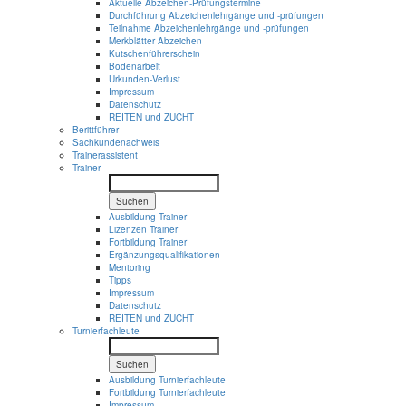
Aktuelle Abzeichen-Prüfungstermine
Durchführung Abzeichenlehrgänge und -prüfungen
Teilnahme Abzeichenlehrgänge und -prüfungen
Merkblätter Abzeichen
Kutschenführerschein
Bodenarbeit
Urkunden-Verlust
Impressum
Datenschutz
REITEN und ZUCHT
Berittführer
Sachkundenachweis
Trainerassistent
Trainer
Suchen
Ausbildung Trainer
Lizenzen Trainer
Fortbildung Trainer
Ergänzungsqualifikationen
Mentoring
Tipps
Impressum
Datenschutz
REITEN und ZUCHT
Turnierfachleute
Suchen
Ausbildung Turnierfachleute
Fortbildung Turnierfachleute
Impressum