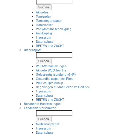
Suchen
Aktuelles
Turnierplan
Turnierorganisation
Turnierserien
Pony-Messbescheinigung
Anti-Doping
Impressum
Datenschutz
REITEN und ZUCHT
Breitensport
Suchen
WBO-Veranstaltungen
Aktuelle WBO-Termine
Gelassenheitsprüfung (GHP)
Gesundheitssport mit Pferd
PM-Schulpferdecup
Regelungen für das Reiten im Gelände
Impressum
Datenschutz
REITEN und ZUCHT
Besondere Bestimmungen
Landesmeisterschaften
Suchen
Medaillenspiegel
Impressum
Datenschutz