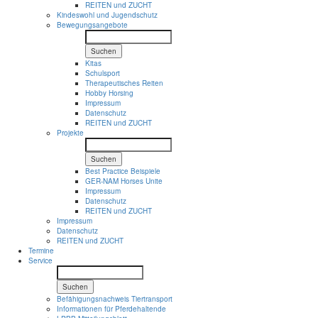
REITEN und ZUCHT
Kindeswohl und Jugendschutz
Bewegungsangebote
Suchen
Kitas
Schulsport
Therapeutisches Reiten
Hobby Horsing
Impressum
Datenschutz
REITEN und ZUCHT
Projekte
Suchen
Best Practice Beispiele
GER-NAM Horses Unite
Impressum
Datenschutz
REITEN und ZUCHT
Impressum
Datenschutz
REITEN und ZUCHT
Termine
Service
Suchen
Befähigungsnachweis Tiertransport
Informationen für Pferdehaltende