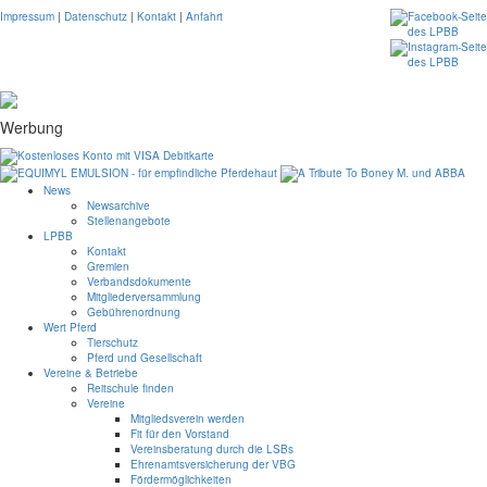
Impressum
|
Datenschutz
|
Kontakt
|
Anfahrt
Werbung
News
Newsarchive
Stellenangebote
LPBB
Kontakt
Gremien
Verbandsdokumente
Mitgliederversammlung
Gebührenordnung
Wert Pferd
Tierschutz
Pferd und Gesellschaft
Vereine & Betriebe
Reitschule finden
Vereine
Mitgliedsverein werden
Fit für den Vorstand
Vereinsberatung durch die LSBs
Ehrenamtsversicherung der VBG
Fördermöglichkeiten