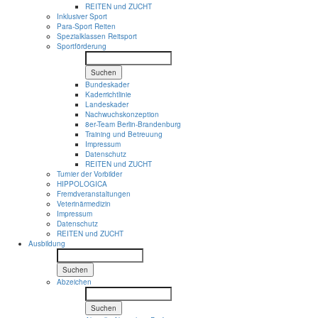
REITEN und ZUCHT
Inklusiver Sport
Para-Sport Reiten
Spezialklassen Reitsport
Sportförderung
Suchen
Bundeskader
Kaderrichtlinie
Landeskader
Nachwuchskonzeption
8er-Team Berlin-Brandenburg
Training und Betreuung
Impressum
Datenschutz
REITEN und ZUCHT
Turnier der Vorbilder
HIPPOLOGICA
Fremdveranstaltungen
Veterinärmedizin
Impressum
Datenschutz
REITEN und ZUCHT
Ausbildung
Suchen
Abzeichen
Suchen