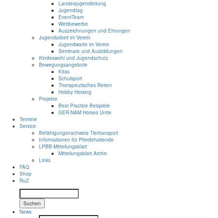
Landesjugendleitung
Jugendtag
EventTeam
Wettbewerbe
Auszeichnungen und Ehrungen
Jugendarbeit im Verein
Jugendwarte im Verein
Seminare und Ausbildungen
Kindeswohl und Jugendschutz
Bewegungsangebote
Kitas
Schulsport
Therapeutisches Reiten
Hobby Horsing
Projekte
Best Practice Beispiele
GER-NAM Horses Unite
Termine
Service
Befähigungsnachweis Tiertransport
Informationen für Pferdehaltende
LPBB-Mitteilungsblatt
Mitteilungsblatt Archiv
Links
FAQ
Shop
RuZ
Suchen
News