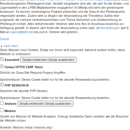
Brandenburgischen Reiterjugend statt. Herzlich eingeladen sind alle, die sich für die Kinder- und
Jugendarbeit in den LPBB-Mitgliedsverein engagieren! Im Mittelpunkt steht der gemeinsame
Austausch. Es können vereinseigene Projekte präsentiert und die Zukunft des Pferdesportes
mitgestaltet werden. Zudem wird zu Beginn der Veranstaltung die Theoriebox
Safety first!
vorgestellt, die mehrere Unterrichtseinheiten zum Thema Sicherheit und Unfallverhütung im
Pferdesport enthält. Allen teilnehmenden Vereinen wird eine Box im Anschluss kostenlos zur
Verfügung gestellt. In diesem Jahr findet die Veranstaltung online statt; um
Anmeldungen
(per E-
Mail an
jugend@lpbb.de
) bis zum 8. Oktober wird gebeten.
Zurück
▲ nach oben
Diese Website nutzt Cookies. Einige von ihnen sind essenziell, während andere helfen, diese
Website zu verbessern.
Essenziell
Details einblenden
Details ausblenden
Contao HTTPS CSRF Token
Schützt vor Cross-Site-Request-Forgery Angriffen.
Speicherdauer:
Dieses Cookie bleibt nur für die aktuelle Browsersitzung bestehen.
PHP SESSION ID
Speichert die aktuelle PHP-Session.
Speicherdauer:
Dieses Cookie bleibt nur für die aktuelle Browsersitzung bestehen.
Analyse
Details einblenden
Details ausblenden
Matomo
Cookie von Matomo für Website-Analysen. Erzeugt statistische Daten darüber, wie die Besucher
die Website nutzen.
Anbieter:
Matomo (https://matomo.org/)