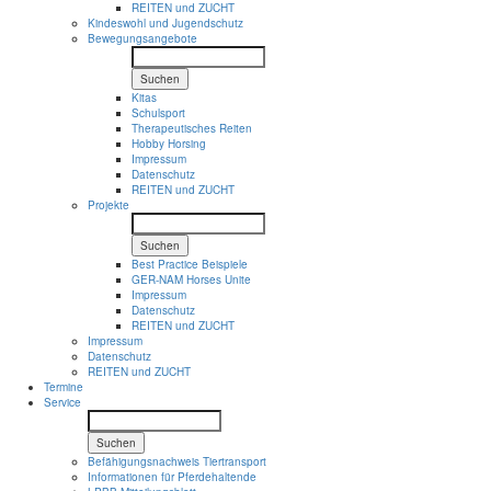
REITEN und ZUCHT
Kindeswohl und Jugendschutz
Bewegungsangebote
Suchen
Kitas
Schulsport
Therapeutisches Reiten
Hobby Horsing
Impressum
Datenschutz
REITEN und ZUCHT
Projekte
Suchen
Best Practice Beispiele
GER-NAM Horses Unite
Impressum
Datenschutz
REITEN und ZUCHT
Impressum
Datenschutz
REITEN und ZUCHT
Termine
Service
Suchen
Befähigungsnachweis Tiertransport
Informationen für Pferdehaltende