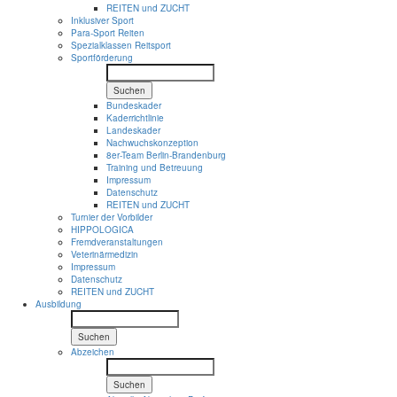
REITEN und ZUCHT
Inklusiver Sport
Para-Sport Reiten
Spezialklassen Reitsport
Sportförderung
Suchen
Bundeskader
Kaderrichtlinie
Landeskader
Nachwuchskonzeption
8er-Team Berlin-Brandenburg
Training und Betreuung
Impressum
Datenschutz
REITEN und ZUCHT
Turnier der Vorbilder
HIPPOLOGICA
Fremdveranstaltungen
Veterinärmedizin
Impressum
Datenschutz
REITEN und ZUCHT
Ausbildung
Suchen
Abzeichen
Suchen