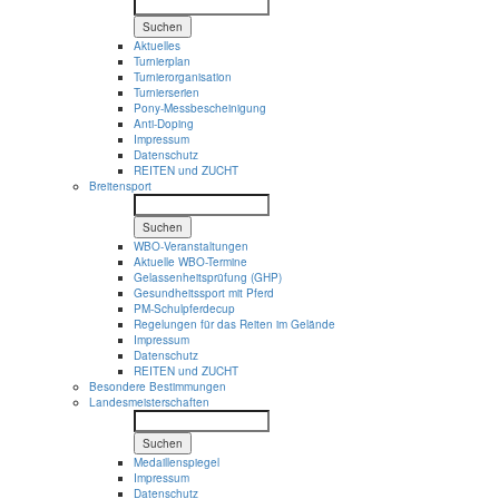
Suchen
Aktuelles
Turnierplan
Turnierorganisation
Turnierserien
Pony-Messbescheinigung
Anti-Doping
Impressum
Datenschutz
REITEN und ZUCHT
Breitensport
Suchen
WBO-Veranstaltungen
Aktuelle WBO-Termine
Gelassenheitsprüfung (GHP)
Gesundheitssport mit Pferd
PM-Schulpferdecup
Regelungen für das Reiten im Gelände
Impressum
Datenschutz
REITEN und ZUCHT
Besondere Bestimmungen
Landesmeisterschaften
Suchen
Medaillenspiegel
Impressum
Datenschutz