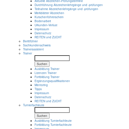
Aktuelle Abzeichen-Prüfungstermine
Durchführung Abzeichenlehrgänge und -prüfungen
Teilnahme Abzeichenlehrgänge und -prüfungen
Merkblätter Abzeichen
Kutschenführerschein
Bodenarbeit
Urkunden-Verlust
Impressum
Datenschutz
REITEN und ZUCHT
Berittführer
Sachkundenachweis
Trainerassistent
Trainer
Suchen
Ausbildung Trainer
Lizenzen Trainer
Fortbildung Trainer
Ergänzungsqualifikationen
Mentoring
Tipps
Impressum
Datenschutz
REITEN und ZUCHT
Turnierfachleute
Suchen
Ausbildung Turnierfachleute
Fortbildung Turnierfachleute
Impressum