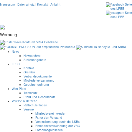
Impressum
|
Datenschutz
|
Kontakt
|
Anfahrt
Werbung
News
Newsarchive
Stellenangebote
LPBB
Kontakt
Gremien
Verbandsdokumente
Mitgliederversammlung
Gebührenordnung
Wert Pferd
Tierschutz
Pferd und Gesellschaft
Vereine & Betriebe
Reitschule finden
Vereine
Mitgliedsverein werden
Fit für den Vorstand
Vereinsberatung durch die LSBs
Ehrenamtsversicherung der VBG
Fördermöglichkeiten