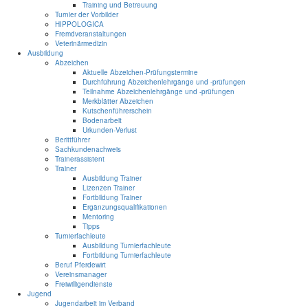
Training und Betreuung
Turnier der Vorbilder
HIPPOLOGICA
Fremdveranstaltungen
Veterinärmedizin
Ausbildung
Abzeichen
Aktuelle Abzeichen-Prüfungstermine
Durchführung Abzeichenlehrgänge und -prüfungen
Teilnahme Abzeichenlehrgänge und -prüfungen
Merkblätter Abzeichen
Kutschenführerschein
Bodenarbeit
Urkunden-Verlust
Berittführer
Sachkundenachweis
Trainerassistent
Trainer
Ausbildung Trainer
Lizenzen Trainer
Fortbildung Trainer
Ergänzungsqualifikationen
Mentoring
Tipps
Turnierfachleute
Ausbildung Turnierfachleute
Fortbildung Turnierfachleute
Beruf Pferdewirt
Vereinsmanager
Freiwilligendienste
Jugend
Jugendarbeit im Verband