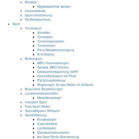
Betriebe
Mitgliedsbetrieb werden
Kreisverbände
Sport-Versicherung
FN-Betriebecheck
Sport
Turniersport
Aktuelles
Turnierplan
Turnierorganisation
Turnierserien
Pony-Messbescheinigung
Anti-Doping
Breitensport
WBO-Veranstaltungen
Aktuelle WBO-Termine
Gelassenheitsprüfung (GHP)
Gesundheitssport mit Pferd
PM-Schulpferdecup
Regelungen für das Reiten im Gelände
Besondere Bestimmungen
Landesmeisterschaften
Medaillenspiegel
Inklusiver Sport
Para-Sport Reiten
Spezialklassen Reitsport
Sportförderung
Bundeskader
Kaderrichtlinie
Landeskader
Nachwuchskonzeption
8er-Team Berlin-Brandenburg