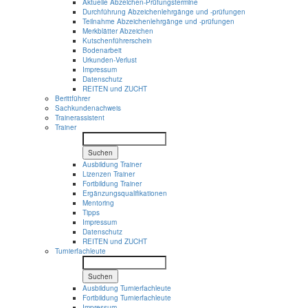
Aktuelle Abzeichen-Prüfungstermine
Durchführung Abzeichenlehrgänge und -prüfungen
Teilnahme Abzeichenlehrgänge und -prüfungen
Merkblätter Abzeichen
Kutschenführerschein
Bodenarbeit
Urkunden-Verlust
Impressum
Datenschutz
REITEN und ZUCHT
Berittführer
Sachkundenachweis
Trainerassistent
Trainer
Suchen
Ausbildung Trainer
Lizenzen Trainer
Fortbildung Trainer
Ergänzungsqualifikationen
Mentoring
Tipps
Impressum
Datenschutz
REITEN und ZUCHT
Turnierfachleute
Suchen
Ausbildung Turnierfachleute
Fortbildung Turnierfachleute
Impressum