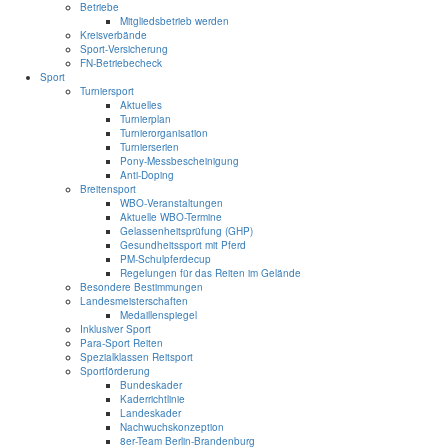
Betriebe
Mitgliedsbetrieb werden
Kreisverbände
Sport-Versicherung
FN-Betriebecheck
Sport
Turniersport
Aktuelles
Turnierplan
Turnierorganisation
Turnierserien
Pony-Messbescheinigung
Anti-Doping
Breitensport
WBO-Veranstaltungen
Aktuelle WBO-Termine
Gelassenheitsprüfung (GHP)
Gesundheitssport mit Pferd
PM-Schulpferdecup
Regelungen für das Reiten im Gelände
Besondere Bestimmungen
Landesmeisterschaften
Medaillenspiegel
Inklusiver Sport
Para-Sport Reiten
Spezialklassen Reitsport
Sportförderung
Bundeskader
Kaderrichtlinie
Landeskader
Nachwuchskonzeption
8er-Team Berlin-Brandenburg