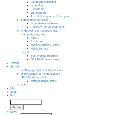
Landesjugendleitung
Jugendtag
EventTeam
Wettbewerbe
Auszeichnungen und Ehrungen
Jugendarbeit im Verein
Jugendwarte im Verein
Seminare und Ausbildungen
Kindeswohl und Jugendschutz
Bewegungsangebote
Kitas
Schulsport
Therapeutisches Reiten
Hobby Horsing
Projekte
Best Practice Beispiele
GER-NAM Horses Unite
Termine
Service
Befähigungsnachweis Tiertransport
Informationen für Pferdehaltende
LPBB-Mitteilungsblatt
Mitteilungsblatt Archiv
Links
FAQ
Shop
RuZ
Suchen
News