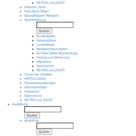
REITEN und ZUCHT
Inklusiver Sport
Para-Sport Reiten
Spezialklassen Reitsport
Sportförderung
Suchen
Bundeskader
Kaderrichtlinie
Landeskader
Nachwuchskonzeption
8er-Team Berlin-Brandenburg
Training und Betreuung
Impressum
Datenschutz
REITEN und ZUCHT
Turnier der Vorbilder
HIPPOLOGICA
Fremdveranstaltungen
Veterinärmedizin
Impressum
Datenschutz
REITEN und ZUCHT
Ausbildung
Suchen
Abzeichen
Suchen