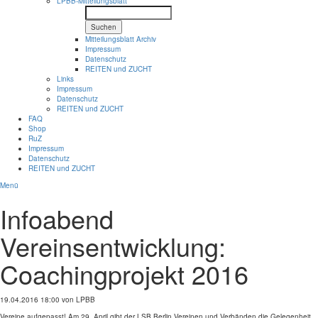
LPBB-Mitteilungsblatt
Suchen
Mitteilungsblatt Archiv
Impressum
Datenschutz
REITEN und ZUCHT
Links
Impressum
Datenschutz
REITEN und ZUCHT
FAQ
Shop
RuZ
Impressum
Datenschutz
REITEN und ZUCHT
Menü
Infoabend
Vereinsentwicklung:
Coachingprojekt 2016
19.04.2016 18:00
von LPBB
Vereine aufgepasst! Am 29. April gibt der LSB Berlin Vereinen und Verbänden die Gelegenheit,