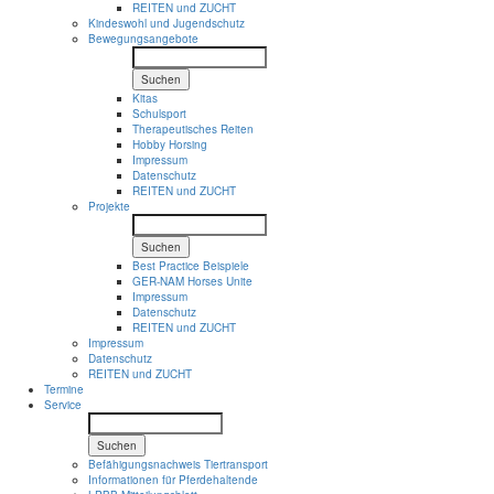
REITEN und ZUCHT
Kindeswohl und Jugendschutz
Bewegungsangebote
Suchen
Kitas
Schulsport
Therapeutisches Reiten
Hobby Horsing
Impressum
Datenschutz
REITEN und ZUCHT
Projekte
Suchen
Best Practice Beispiele
GER-NAM Horses Unite
Impressum
Datenschutz
REITEN und ZUCHT
Impressum
Datenschutz
REITEN und ZUCHT
Termine
Service
Suchen
Befähigungsnachweis Tiertransport
Informationen für Pferdehaltende