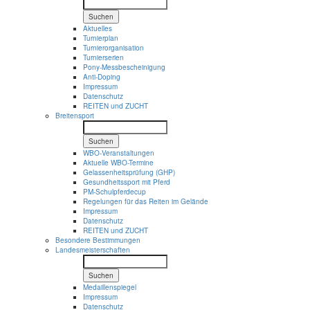
Suchen
Aktuelles
Turnierplan
Turnierorganisation
Turnierserien
Pony-Messbescheinigung
Anti-Doping
Impressum
Datenschutz
REITEN und ZUCHT
Breitensport
Suchen
WBO-Veranstaltungen
Aktuelle WBO-Termine
Gelassenheitsprüfung (GHP)
Gesundheitssport mit Pferd
PM-Schulpferdecup
Regelungen für das Reiten im Gelände
Impressum
Datenschutz
REITEN und ZUCHT
Besondere Bestimmungen
Landesmeisterschaften
Suchen
Medaillenspiegel
Impressum
Datenschutz