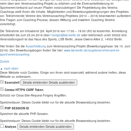
mehr über sein Vereinscoaching-Projekt zu erfahren und die Ehrenamtsförderung im
Sportverein/verband auf neuen Pfaden voranzubringen! Die Projektleitung des Vereins-
Coachings stellt Ihnen die Inhalte, Möglichkeiten und Bewerbungsbedingnungen des Projektes
vor. Teilnehmende Vereine des Vereinscoaching-Projektes (2014 – 2016) beantworten außerdem
Ihre Fragen zum Coaching-Prozess, dessen Wirkung und inwiefern Coaching Vereine
voranbringt.
Die Teilnahme am Infoabend (29. April 2016 von 17:00 – 19:00 Uhr) ist kostenfrei. Anmeldung
erforderlich bis zum 25.04.2016 über
f.berger@lsb-berlin.de
oder telefonisch unter 30002-303.
Veranstaltungsort ist das Haus des Sports, LSB Berlin, Jesse-Owens-Allee 2, 14053 Berlin.
Hier finden Sie die
Ausschreibung
zum Vereinscoaching-Projekt (Bewerbungsphase: bis 15. Juni
2016). Den Bewerbungsbogen finden Sie hier:
www.lsb-berlin.de/angebote/ehrenamt-im-
sport/vereinscoaching
Zurück
▲ nach oben
Diese Website nutzt Cookies. Einige von ihnen sind essenziell, während andere helfen, diese
Website zu verbessern.
Essenziell
Details einblenden
Details ausblenden
Contao HTTPS CSRF Token
Schützt vor Cross-Site-Request-Forgery Angriffen.
Speicherdauer:
Dieses Cookie bleibt nur für die aktuelle Browsersitzung bestehen.
PHP SESSION ID
Speichert die aktuelle PHP-Session.
Speicherdauer:
Dieses Cookie bleibt nur für die aktuelle Browsersitzung bestehen.
Analyse
Details einblenden
Details ausblenden