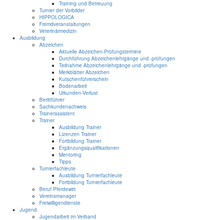
Training und Betreuung
Turnier der Vorbilder
HIPPOLOGICA
Fremdveranstaltungen
Veterinärmedizin
Ausbildung
Abzeichen
Aktuelle Abzeichen-Prüfungstermine
Durchführung Abzeichenlehrgänge und -prüfungen
Teilnahme Abzeichenlehrgänge und -prüfungen
Merkblätter Abzeichen
Kutschenführerschein
Bodenarbeit
Urkunden-Verlust
Berittführer
Sachkundenachweis
Trainerassistent
Trainer
Ausbildung Trainer
Lizenzen Trainer
Fortbildung Trainer
Ergänzungsqualifikationen
Mentoring
Tipps
Turnierfachleute
Ausbildung Turnierfachleute
Fortbildung Turnierfachleute
Beruf Pferdewirt
Vereinsmanager
Freiwilligendienste
Jugend
Jugendarbeit im Verband