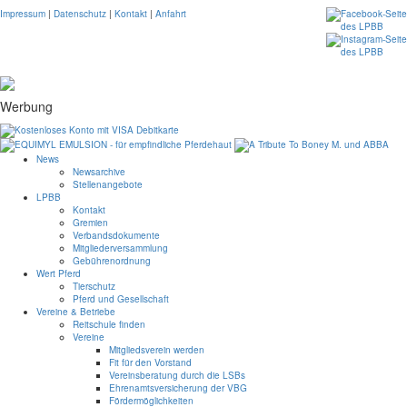
Impressum
|
Datenschutz
|
Kontakt
|
Anfahrt
Werbung
News
Newsarchive
Stellenangebote
LPBB
Kontakt
Gremien
Verbandsdokumente
Mitgliederversammlung
Gebührenordnung
Wert Pferd
Tierschutz
Pferd und Gesellschaft
Vereine & Betriebe
Reitschule finden
Vereine
Mitgliedsverein werden
Fit für den Vorstand
Vereinsberatung durch die LSBs
Ehrenamtsversicherung der VBG
Fördermöglichkeiten