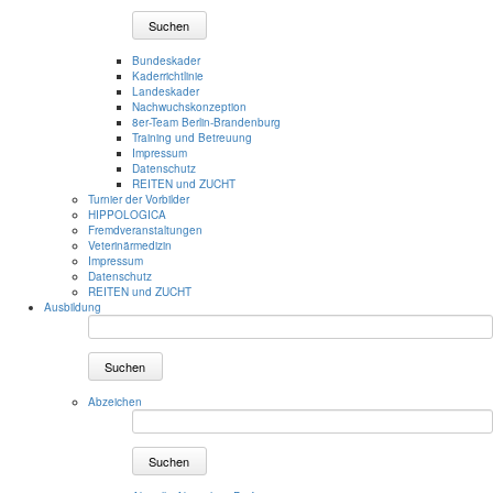
Suchen
Bundeskader
Kaderrichtlinie
Landeskader
Nachwuchskonzeption
8er-Team Berlin-Brandenburg
Training und Betreuung
Impressum
Datenschutz
REITEN und ZUCHT
Turnier der Vorbilder
HIPPOLOGICA
Fremdveranstaltungen
Veterinärmedizin
Impressum
Datenschutz
REITEN und ZUCHT
Ausbildung
Suchen
Abzeichen
Suchen