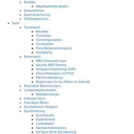
Betriebe
Mitgliedsbetrieb werden
Kreisverbände
Sport-Versicherung
FN-Betriebecheck
Sport
Turniersport
Aktuelles
Turnierplan
Turnierorganisation
Turnierserien
Pony-Messbescheinigung
Anti-Doping
Breitensport
WBO-Veranstaltungen
Aktuelle WBO-Termine
Gelassenheitsprüfung (GHP)
Gesundheitssport mit Pferd
PM-Schulpferdecup
Regelungen für das Reiten im Gelände
Besondere Bestimmungen
Landesmeisterschaften
Medaillenspiegel
Inklusiver Sport
Para-Sport Reiten
Spezialklassen Reitsport
Sportförderung
Bundeskader
Kaderrichtlinie
Landeskader
Nachwuchskonzeption
8er-Team Berlin-Brandenburg