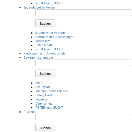
REITEN und ZUCHT
Jugendarbeit im Verein
Suchen
Jugendwarte im Verein
Seminare und Ausbildungen
Impressum
Datenschutz
REITEN und ZUCHT
Kindeswohl und Jugendschutz
Bewegungsangebote
Suchen
Kitas
Schulsport
Therapeutisches Reiten
Hobby Horsing
Impressum
Datenschutz
REITEN und ZUCHT
Projekte
Suchen