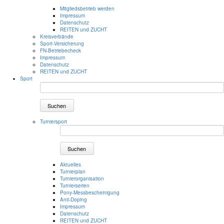
Mitgliedsbetrieb werden
Impressum
Datenschutz
REITEN und ZUCHT
Kreisverbände
Sport-Versicherung
FN-Betriebecheck
Impressum
Datenschutz
REITEN und ZUCHT
Sport
Suchen
Turniersport
Suchen
Aktuelles
Turnierplan
Turnierorganisation
Turnierserien
Pony-Messbescheinigung
Anti-Doping
Impressum
Datenschutz
REITEN und ZUCHT