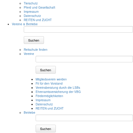
Tierschutz
Pferd und Gesellschaft
Impressum
Datenschutz
REITEN und ZUCHT
Vereine & Betriebe
Suchen
Reitschule finden
Vereine
Suchen
Mitgliedsverein werden
Fit für den Vorstand
Vereinsberatung durch die LSBs
Ehrenamtsversicherung der VBG
Fördermöglichkeiten
Impressum
Datenschutz
REITEN und ZUCHT
Betriebe
Suchen