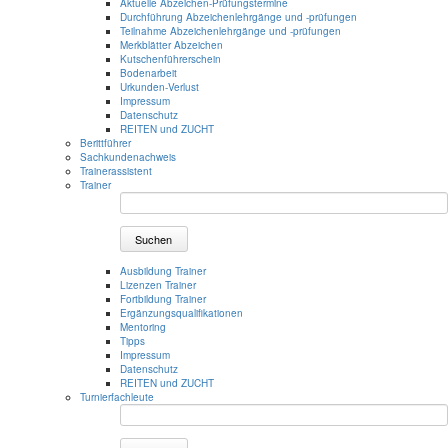
Aktuelle Abzeichen-Prüfungstermine
Durchführung Abzeichenlehrgänge und -prüfungen
Teilnahme Abzeichenlehrgänge und -prüfungen
Merkblätter Abzeichen
Kutschenführerschein
Bodenarbeit
Urkunden-Verlust
Impressum
Datenschutz
REITEN und ZUCHT
Berittführer
Sachkundenachweis
Trainerassistent
Trainer
Suchen
Ausbildung Trainer
Lizenzen Trainer
Fortbildung Trainer
Ergänzungsqualifikationen
Mentoring
Tipps
Impressum
Datenschutz
REITEN und ZUCHT
Turnierfachleute