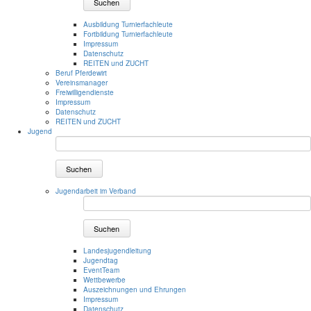
Suchen
Ausbildung Turnierfachleute
Fortbildung Turnierfachleute
Impressum
Datenschutz
REITEN und ZUCHT
Beruf Pferdewirt
Vereinsmanager
Freiwilligendienste
Impressum
Datenschutz
REITEN und ZUCHT
Jugend
Suchen
Jugendarbeit im Verband
Suchen
Landesjugendleitung
Jugendtag
EventTeam
Wettbewerbe
Auszeichnungen und Ehrungen
Impressum
Datenschutz