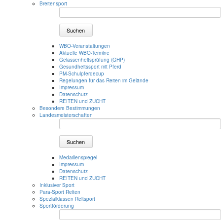
Breitensport
Suchen
WBO-Veranstaltungen
Aktuelle WBO-Termine
Gelassenheitsprüfung (GHP)
Gesundheitssport mit Pferd
PM-Schulpferdecup
Regelungen für das Reiten im Gelände
Impressum
Datenschutz
REITEN und ZUCHT
Besondere Bestimmungen
Landesmeisterschaften
Suchen
Medaillenspiegel
Impressum
Datenschutz
REITEN und ZUCHT
Inklusiver Sport
Para-Sport Reiten
Spezialklassen Reitsport
Sportförderung