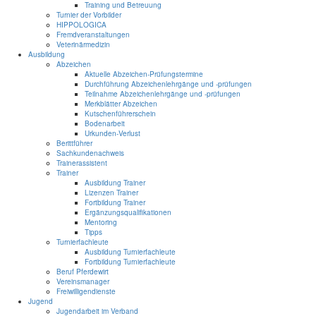
Training und Betreuung
Turnier der Vorbilder
HIPPOLOGICA
Fremdveranstaltungen
Veterinärmedizin
Ausbildung
Abzeichen
Aktuelle Abzeichen-Prüfungstermine
Durchführung Abzeichenlehrgänge und -prüfungen
Teilnahme Abzeichenlehrgänge und -prüfungen
Merkblätter Abzeichen
Kutschenführerschein
Bodenarbeit
Urkunden-Verlust
Berittführer
Sachkundenachweis
Trainerassistent
Trainer
Ausbildung Trainer
Lizenzen Trainer
Fortbildung Trainer
Ergänzungsqualifikationen
Mentoring
Tipps
Turnierfachleute
Ausbildung Turnierfachleute
Fortbildung Turnierfachleute
Beruf Pferdewirt
Vereinsmanager
Freiwilligendienste
Jugend
Jugendarbeit im Verband