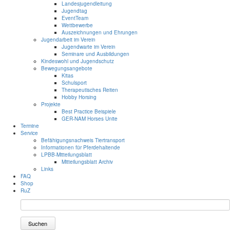
Landesjugendleitung
Jugendtag
EventTeam
Wettbewerbe
Auszeichnungen und Ehrungen
Jugendarbeit im Verein
Jugendwarte im Verein
Seminare und Ausbildungen
Kindeswohl und Jugendschutz
Bewegungsangebote
Kitas
Schulsport
Therapeutisches Reiten
Hobby Horsing
Projekte
Best Practice Beispiele
GER-NAM Horses Unite
Termine
Service
Befähigungsnachweis Tiertransport
Informationen für Pferdehaltende
LPBB-Mitteilungsblatt
Mitteilungsblatt Archiv
Links
FAQ
Shop
RuZ
Suchen