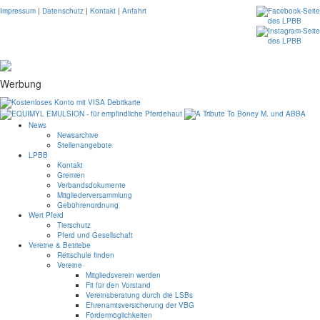
Impressum
|
Datenschutz
|
Kontakt
|
Anfahrt
Werbung
News
Newsarchive
Stellenangebote
LPBB
Kontakt
Gremien
Verbandsdokumente
Mitgliederversammlung
Gebührenordnung
Wert Pferd
Tierschutz
Pferd und Gesellschaft
Vereine & Betriebe
Reitschule finden
Vereine
Mitgliedsverein werden
Fit für den Vorstand
Vereinsberatung durch die LSBs
Ehrenamtsversicherung der VBG
Fördermöglichkeiten