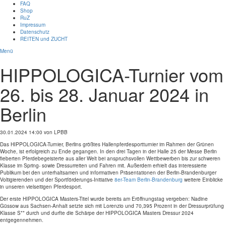
FAQ
Shop
RuZ
Impressum
Datenschutz
REITEN und ZUCHT
Menü
HIPPOLOGICA-Turnier vom
26. bis 28. Januar 2024 in
Berlin
30.01.2024 14:00
von LPBB
Das HIPPOLOGICA-Turnier, Berlins größtes Hallenpferdesportturnier im Rahmen der Grünen
Woche, ist erfolgreich zu Ende gegangen. In den drei Tagen in der Halle 25 der Messe Berlin
fieberten Pferdebegeisterte aus aller Welt bei anspruchsvollen Wettbewerben bis zur schweren
Klasse im Spring- sowie Dressurreiten und Fahren mit. Außerdem erhielt das interessierte
Publikum bei den unterhaltsamen und informativen Präsentationen der Berlin-Brandenburger
Voltigierenden und der Sportförderungs-Initiative
8er-Team Berlin-Brandenburg
weitere Einblicke
in unseren vielseitigen Pferdesport.
Der erste HIPPOLOGICA Masters-Titel wurde bereits am Eröffnungstag vergeben: Nadine
Güssow aus Sachsen-Anhalt setzte sich mit Lorenzio und 70,395 Prozent in der Dressurprüfung
Klasse S** durch und durfte die Schärpe der HIPPOLOGICA Masters Dressur 2024
entgegennehmen.