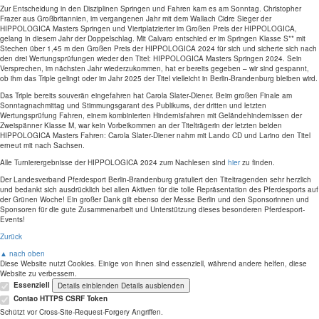
Zur Entscheidung in den Disziplinen Springen und Fahren kam es am Sonntag. Christopher
Frazer aus Großbritannien, im vergangenen Jahr mit dem Wallach Cidre Sieger der
HIPPOLOGICA Masters Springen und Viertplatzierter im Großen Preis der HIPPOLOGICA,
gelang in diesem Jahr der Doppelschlag. Mit Calvaro entschied er im Springen Klasse S** mit
Stechen über 1,45 m den Großen Preis der HIPPOLOGICA 2024 für sich und sicherte sich nach
den drei Wertungsprüfungen wieder den Titel: HIPPOLOGICA Masters Springen 2024. Sein
Versprechen, im nächsten Jahr wiederzukommen, hat er bereits gegeben – wir sind gespannt,
ob ihm das Triple gelingt oder im Jahr 2025 der Titel vielleicht in Berlin-Brandenburg bleiben wird.
Das Triple bereits souverän eingefahren hat Carola Slater-Diener. Beim großen Finale am
Sonntagnachmittag und Stimmungsgarant des Publikums, der dritten und letzten
Wertungsprüfung Fahren, einem kombinierten Hindernisfahren mit Geländehindernissen der
Zweispänner Klasse M, war kein Vorbeikommen an der Titelträgerin der letzten beiden
HIPPOLOGICA Masters Fahren: Carola Slater-Diener nahm mit Lando CD und Larino den Titel
erneut mit nach Sachsen.
Alle Turnierergebnisse der HIPPOLOGICA 2024 zum Nachlesen sind
hier
zu finden.
Der Landesverband Pferdesport Berlin-Brandenburg gratuliert den Titeltragenden sehr herzlich
und bedankt sich ausdrücklich bei allen Aktiven für die tolle Repräsentation des Pferdesports auf
der Grünen Woche! Ein großer Dank gilt ebenso der Messe Berlin und den Sponsorinnen und
Sponsoren für die gute Zusammenarbeit und Unterstützung dieses besonderen Pferdesport-
Events!
Zurück
▲ nach oben
Diese Website nutzt Cookies. Einige von ihnen sind essenziell, während andere helfen, diese
Website zu verbessern.
Essenziell
Details einblenden
Details ausblenden
Contao HTTPS CSRF Token
Schützt vor Cross-Site-Request-Forgery Angriffen.