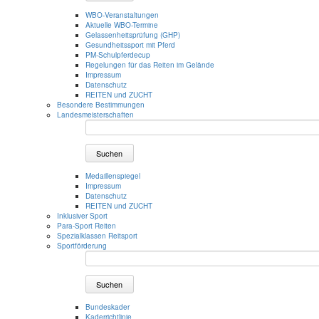
WBO-Veranstaltungen
Aktuelle WBO-Termine
Gelassenheitsprüfung (GHP)
Gesundheitssport mit Pferd
PM-Schulpferdecup
Regelungen für das Reiten im Gelände
Impressum
Datenschutz
REITEN und ZUCHT
Besondere Bestimmungen
Landesmeisterschaften
Suchen
Medaillenspiegel
Impressum
Datenschutz
REITEN und ZUCHT
Inklusiver Sport
Para-Sport Reiten
Spezialklassen Reitsport
Sportförderung
Suchen
Bundeskader
Kaderrichtlinie