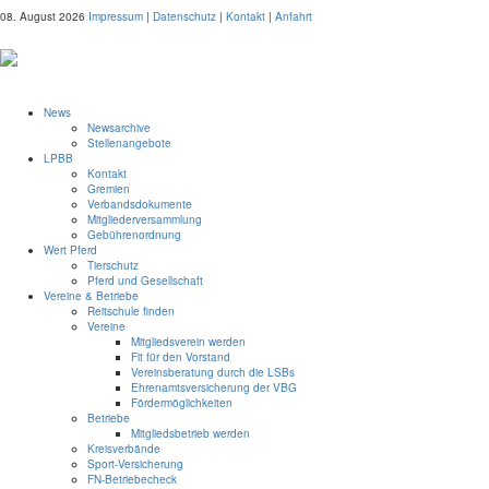
08. August 2026
Impressum
|
Datenschutz
|
Kontakt
|
Anfahrt
News
Newsarchive
Stellenangebote
LPBB
Kontakt
Gremien
Verbandsdokumente
Mitgliederversammlung
Gebührenordnung
Wert Pferd
Tierschutz
Pferd und Gesellschaft
Vereine & Betriebe
Reitschule finden
Vereine
Mitgliedsverein werden
Fit für den Vorstand
Vereinsberatung durch die LSBs
Ehrenamtsversicherung der VBG
Fördermöglichkeiten
Betriebe
Mitgliedsbetrieb werden
Kreisverbände
Sport-Versicherung
FN-Betriebecheck