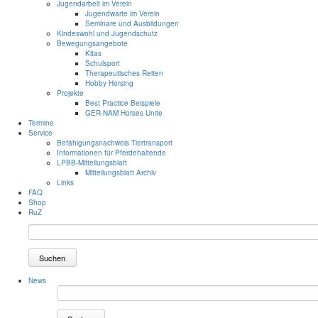
Jugendarbeit im Verein
Jugendwarte im Verein
Seminare und Ausbildungen
Kindeswohl und Jugendschutz
Bewegungsangebote
Kitas
Schulsport
Therapeutisches Reiten
Hobby Horsing
Projekte
Best Practice Beispiele
GER-NAM Horses Unite
Termine
Service
Befähigungsnachweis Tiertransport
Informationen für Pferdehaltende
LPBB-Mitteilungsblatt
Mitteilungsblatt Archiv
Links
FAQ
Shop
RuZ
Suchen
News