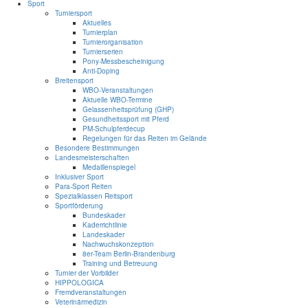
Sport
Turniersport
Aktuelles
Turnierplan
Turnierorganisation
Turnierserien
Pony-Messbescheinigung
Anti-Doping
Breitensport
WBO-Veranstaltungen
Aktuelle WBO-Termine
Gelassenheitsprüfung (GHP)
Gesundheitssport mit Pferd
PM-Schulpferdecup
Regelungen für das Reiten im Gelände
Besondere Bestimmungen
Landesmeisterschaften
Medaillenspiegel
Inklusiver Sport
Para-Sport Reiten
Spezialklassen Reitsport
Sportförderung
Bundeskader
Kaderrichtlinie
Landeskader
Nachwuchskonzeption
8er-Team Berlin-Brandenburg
Training und Betreuung
Turnier der Vorbilder
HIPPOLOGICA
Fremdveranstaltungen
Veterinärmedizin