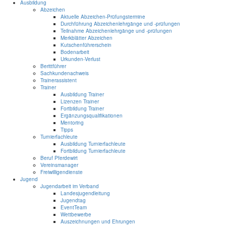
Ausbildung
Abzeichen
Aktuelle Abzeichen-Prüfungstermine
Durchführung Abzeichenlehrgänge und -prüfungen
Teilnahme Abzeichenlehrgänge und -prüfungen
Merkblätter Abzeichen
Kutschenführerschein
Bodenarbeit
Urkunden-Verlust
Berittführer
Sachkundenachweis
Trainerassistent
Trainer
Ausbildung Trainer
Lizenzen Trainer
Fortbildung Trainer
Ergänzungsqualifikationen
Mentoring
Tipps
Turnierfachleute
Ausbildung Turnierfachleute
Fortbildung Turnierfachleute
Beruf Pferdewirt
Vereinsmanager
Freiwilligendienste
Jugend
Jugendarbeit im Verband
Landesjugendleitung
Jugendtag
EventTeam
Wettbewerbe
Auszeichnungen und Ehrungen