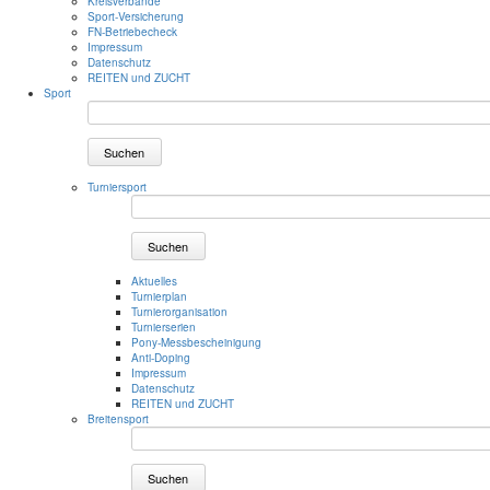
Kreisverbände
Sport-Versicherung
FN-Betriebecheck
Impressum
Datenschutz
REITEN und ZUCHT
Sport
Suchen
Turniersport
Suchen
Aktuelles
Turnierplan
Turnierorganisation
Turnierserien
Pony-Messbescheinigung
Anti-Doping
Impressum
Datenschutz
REITEN und ZUCHT
Breitensport
Suchen