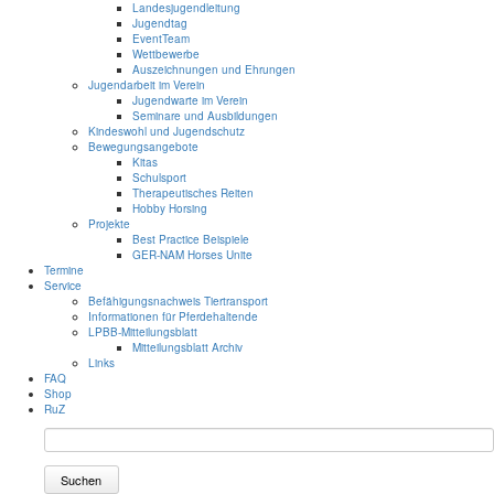
Landesjugendleitung
Jugendtag
EventTeam
Wettbewerbe
Auszeichnungen und Ehrungen
Jugendarbeit im Verein
Jugendwarte im Verein
Seminare und Ausbildungen
Kindeswohl und Jugendschutz
Bewegungsangebote
Kitas
Schulsport
Therapeutisches Reiten
Hobby Horsing
Projekte
Best Practice Beispiele
GER-NAM Horses Unite
Termine
Service
Befähigungsnachweis Tiertransport
Informationen für Pferdehaltende
LPBB-Mitteilungsblatt
Mitteilungsblatt Archiv
Links
FAQ
Shop
RuZ
Suchen