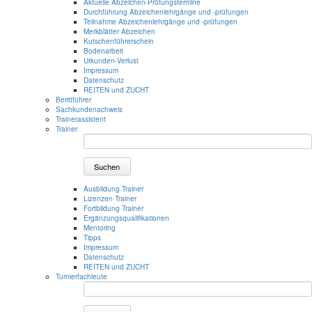
Aktuelle Abzeichen-Prüfungstermine
Durchführung Abzeichenlehrgänge und -prüfungen
Teilnahme Abzeichenlehrgänge und -prüfungen
Merkblätter Abzeichen
Kutschenführerschein
Bodenarbeit
Urkunden-Verlust
Impressum
Datenschutz
REITEN und ZUCHT
Berittführer
Sachkundenachweis
Trainerassistent
Trainer
Suchen
Ausbildung Trainer
Lizenzen Trainer
Fortbildung Trainer
Ergänzungsqualifikationen
Mentoring
Tipps
Impressum
Datenschutz
REITEN und ZUCHT
Turnierfachleute