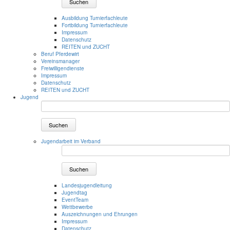
Suchen
Ausbildung Turnierfachleute
Fortbildung Turnierfachleute
Impressum
Datenschutz
REITEN und ZUCHT
Beruf Pferdewirt
Vereinsmanager
Freiwilligendienste
Impressum
Datenschutz
REITEN und ZUCHT
Jugend
Suchen
Jugendarbeit im Verband
Suchen
Landesjugendleitung
Jugendtag
EventTeam
Wettbewerbe
Auszeichnungen und Ehrungen
Impressum
Datenschutz