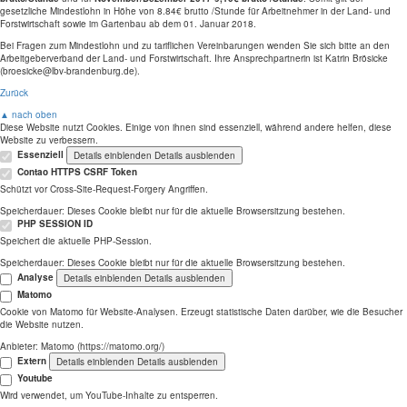
gesetzliche Mindestlohn in Höhe von 8.84€ brutto /Stunde für Arbeitnehmer in der Land- und
Forstwirtschaft sowie im Gartenbau ab dem 01. Januar 2018.
Bei Fragen zum Mindestlohn und zu tariflichen Vereinbarungen wenden Sie sich bitte an den
Arbeitgeberverband der Land- und Forstwirtschaft. Ihre Ansprechpartnerin ist Katrin Brösicke
(broesicke@lbv-brandenburg.de).
Zurück
▲ nach oben
Diese Website nutzt Cookies. Einige von ihnen sind essenziell, während andere helfen, diese
Website zu verbessern.
Essenziell
Details einblenden
Details ausblenden
Contao HTTPS CSRF Token
Schützt vor Cross-Site-Request-Forgery Angriffen.
Speicherdauer:
Dieses Cookie bleibt nur für die aktuelle Browsersitzung bestehen.
PHP SESSION ID
Speichert die aktuelle PHP-Session.
Speicherdauer:
Dieses Cookie bleibt nur für die aktuelle Browsersitzung bestehen.
Analyse
Details einblenden
Details ausblenden
Matomo
Cookie von Matomo für Website-Analysen. Erzeugt statistische Daten darüber, wie die Besucher
die Website nutzen.
Anbieter:
Matomo (https://matomo.org/)
Extern
Details einblenden
Details ausblenden
Youtube
Wird verwendet, um YouTube-Inhalte zu entsperren.