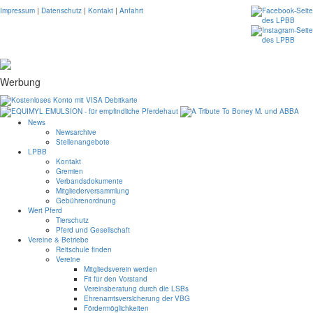
Impressum
|
Datenschutz
|
Kontakt
|
Anfahrt
Werbung
News
Newsarchive
Stellenangebote
LPBB
Kontakt
Gremien
Verbandsdokumente
Mitgliederversammlung
Gebührenordnung
Wert Pferd
Tierschutz
Pferd und Gesellschaft
Vereine & Betriebe
Reitschule finden
Vereine
Mitgliedsverein werden
Fit für den Vorstand
Vereinsberatung durch die LSBs
Ehrenamtsversicherung der VBG
Fördermöglichkeiten