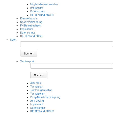
Mitgliedsbetrieb werden
Impressum
Datenschutz
REITEN und ZUCHT
Kreisverbände
Sport-Versicherung
FN-Betriebecheck
Impressum
Datenschutz
REITEN und ZUCHT
Sport
Suchen
Turniersport
Suchen
Aktuelles
Turnierplan
Turnierorganisation
Turnierserien
Pony-Messbescheinigung
Anti-Doping
Impressum
Datenschutz
REITEN und ZUCHT