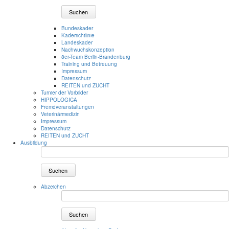
Suchen
Bundeskader
Kaderrichtlinie
Landeskader
Nachwuchskonzeption
8er-Team Berlin-Brandenburg
Training und Betreuung
Impressum
Datenschutz
REITEN und ZUCHT
Turnier der Vorbilder
HIPPOLOGICA
Fremdveranstaltungen
Veterinärmedizin
Impressum
Datenschutz
REITEN und ZUCHT
Ausbildung
Suchen
Abzeichen
Suchen