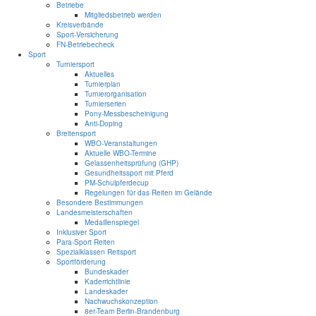
Betriebe
Mitgliedsbetrieb werden
Kreisverbände
Sport-Versicherung
FN-Betriebecheck
Sport
Turniersport
Aktuelles
Turnierplan
Turnierorganisation
Turnierserien
Pony-Messbescheinigung
Anti-Doping
Breitensport
WBO-Veranstaltungen
Aktuelle WBO-Termine
Gelassenheitsprüfung (GHP)
Gesundheitssport mit Pferd
PM-Schulpferdecup
Regelungen für das Reiten im Gelände
Besondere Bestimmungen
Landesmeisterschaften
Medaillenspiegel
Inklusiver Sport
Para-Sport Reiten
Spezialklassen Reitsport
Sportförderung
Bundeskader
Kaderrichtlinie
Landeskader
Nachwuchskonzeption
8er-Team Berlin-Brandenburg