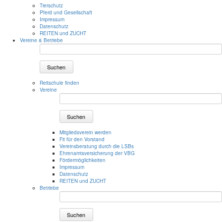
Tierschutz
Pferd und Gesellschaft
Impressum
Datenschutz
REITEN und ZUCHT
Vereine & Betriebe
Suchen
Reitschule finden
Vereine
Suchen
Mitgliedsverein werden
Fit für den Vorstand
Vereinsberatung durch die LSBs
Ehrenamtsversicherung der VBG
Fördermöglichkeiten
Impressum
Datenschutz
REITEN und ZUCHT
Betriebe
Suchen