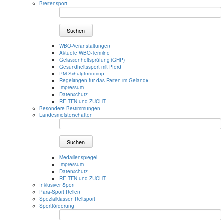
Breitensport
Suchen
WBO-Veranstaltungen
Aktuelle WBO-Termine
Gelassenheitsprüfung (GHP)
Gesundheitssport mit Pferd
PM-Schulpferdecup
Regelungen für das Reiten im Gelände
Impressum
Datenschutz
REITEN und ZUCHT
Besondere Bestimmungen
Landesmeisterschaften
Suchen
Medaillenspiegel
Impressum
Datenschutz
REITEN und ZUCHT
Inklusiver Sport
Para-Sport Reiten
Spezialklassen Reitsport
Sportförderung