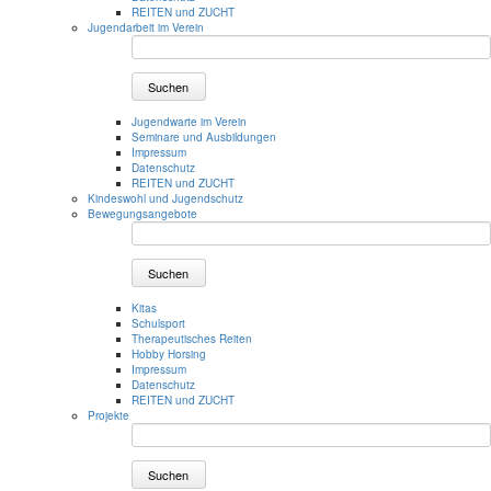
REITEN und ZUCHT
Jugendarbeit im Verein
Suchen
Jugendwarte im Verein
Seminare und Ausbildungen
Impressum
Datenschutz
REITEN und ZUCHT
Kindeswohl und Jugendschutz
Bewegungsangebote
Suchen
Kitas
Schulsport
Therapeutisches Reiten
Hobby Horsing
Impressum
Datenschutz
REITEN und ZUCHT
Projekte
Suchen