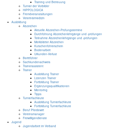
Training und Betreuung
Turnier der Vorbilder
HIPPOLOGICA
Fremdveranstaltungen
Veterinärmedizin
Ausbildung
Abzeichen
Aktuelle Abzeichen-Prüfungstermine
Durchführung Abzeichenlehrgänge und -prüfungen
Teilnahme Abzeichenlehrgänge und -prüfungen
Merkblätter Abzeichen
Kutschenführerschein
Bodenarbeit
Urkunden-Verlust
Berittführer
Sachkundenachweis
Trainerassistent
Trainer
Ausbildung Trainer
Lizenzen Trainer
Fortbildung Trainer
Ergänzungsqualifikationen
Mentoring
Tipps
Turnierfachleute
Ausbildung Turnierfachleute
Fortbildung Turnierfachleute
Beruf Pferdewirt
Vereinsmanager
Freiwilligendienste
Jugend
Jugendarbeit im Verband