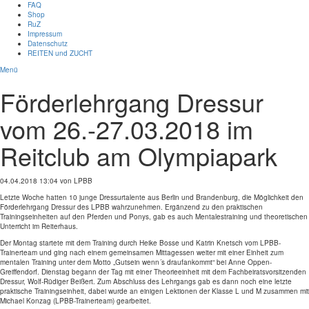
FAQ
Shop
RuZ
Impressum
Datenschutz
REITEN und ZUCHT
Menü
Förderlehrgang Dressur
vom 26.-27.03.2018 im
Reitclub am Olympiapark
04.04.2018 13:04
von LPBB
Letzte Woche hatten 10 junge Dressurtalente aus Berlin und Brandenburg, die Möglichkeit den
Förderlehrgang Dressur des LPBB wahrzunehmen. Ergänzend zu den praktischen
Trainingseinheiten auf den Pferden und Ponys, gab es auch Mentalestraining und theoretischen
Unterricht im Reiterhaus.
Der Montag startete mit dem Training durch Heike Bosse und Katrin Knetsch vom LPBB-
Trainerteam und ging nach einem gemeinsamen Mittagessen weiter mit einer Einheit zum
mentalen Training unter dem Motto „Gutsein wenn´s draufankommt“ bei Anne Oppen-
Greiffendorf. Dienstag begann der Tag mit einer Theorieeinheit mit dem Fachbeiratsvorsitzenden
Dressur, Wolf-Rüdiger Beißert. Zum Abschluss des Lehrgangs gab es dann noch eine letzte
praktische Trainingseinheit, dabei wurde an einigen Lektionen der Klasse L und M zusammen mit
Michael Konzag (LPBB-Trainerteam) gearbeitet.