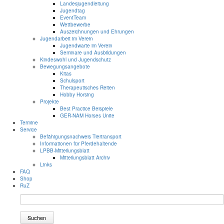
Landesjugendleitung
Jugendtag
EventTeam
Wettbewerbe
Auszeichnungen und Ehrungen
Jugendarbeit im Verein
Jugendwarte im Verein
Seminare und Ausbildungen
Kindeswohl und Jugendschutz
Bewegungsangebote
Kitas
Schulsport
Therapeutisches Reiten
Hobby Horsing
Projekte
Best Practice Beispiele
GER-NAM Horses Unite
Termine
Service
Befähigungsnachweis Tiertransport
Informationen für Pferdehaltende
LPBB-Mitteilungsblatt
Mitteilungsblatt Archiv
Links
FAQ
Shop
RuZ
Suchen