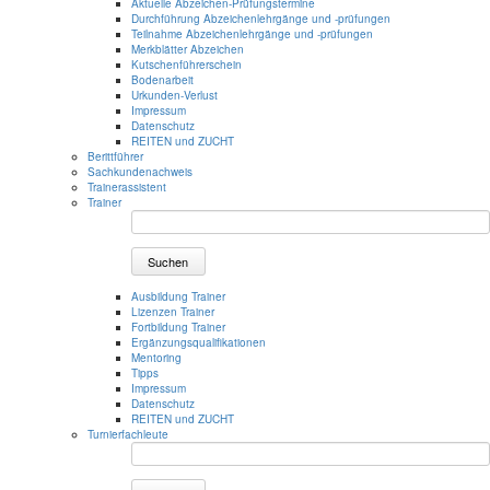
Aktuelle Abzeichen-Prüfungstermine
Durchführung Abzeichenlehrgänge und -prüfungen
Teilnahme Abzeichenlehrgänge und -prüfungen
Merkblätter Abzeichen
Kutschenführerschein
Bodenarbeit
Urkunden-Verlust
Impressum
Datenschutz
REITEN und ZUCHT
Berittführer
Sachkundenachweis
Trainerassistent
Trainer
Suchen
Ausbildung Trainer
Lizenzen Trainer
Fortbildung Trainer
Ergänzungsqualifikationen
Mentoring
Tipps
Impressum
Datenschutz
REITEN und ZUCHT
Turnierfachleute