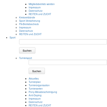
Mitgliedsbetrieb werden
Impressum
Datenschutz
REITEN und ZUCHT
Kreisverbände
Sport-Versicherung
FN-Betriebecheck
Impressum
Datenschutz
REITEN und ZUCHT
Sport
Suchen
Turniersport
Suchen
Aktuelles
Turnierplan
Turnierorganisation
Turnierserien
Pony-Messbescheinigung
Anti-Doping
Impressum
Datenschutz
REITEN und ZUCHT