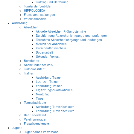
Training und Betreuung
Turnier der Vorbilder
HIPPOLOGICA
Fremdveranstaltungen
Veterinärmedizin
Ausbildung
Abzeichen
Aktuelle Abzeichen-Prüfungstermine
Durchführung Abzeichenlehrgänge und -prüfungen
Teilnahme Abzeichenlehrgänge und -prüfungen
Merkblätter Abzeichen
Kutschenführerschein
Bodenarbeit
Urkunden-Verlust
Berittführer
Sachkundenachweis
Trainerassistent
Trainer
Ausbildung Trainer
Lizenzen Trainer
Fortbildung Trainer
Ergänzungsqualifikationen
Mentoring
Tipps
Turnierfachleute
Ausbildung Turnierfachleute
Fortbildung Turnierfachleute
Beruf Pferdewirt
Vereinsmanager
Freiwilligendienste
Jugend
Jugendarbeit im Verband