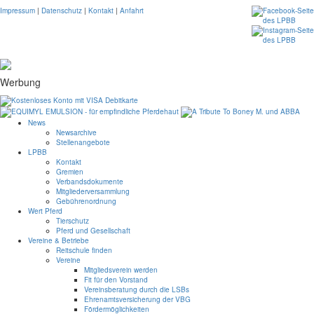
Impressum
|
Datenschutz
|
Kontakt
|
Anfahrt
Werbung
News
Newsarchive
Stellenangebote
LPBB
Kontakt
Gremien
Verbandsdokumente
Mitgliederversammlung
Gebührenordnung
Wert Pferd
Tierschutz
Pferd und Gesellschaft
Vereine & Betriebe
Reitschule finden
Vereine
Mitgliedsverein werden
Fit für den Vorstand
Vereinsberatung durch die LSBs
Ehrenamtsversicherung der VBG
Fördermöglichkeiten