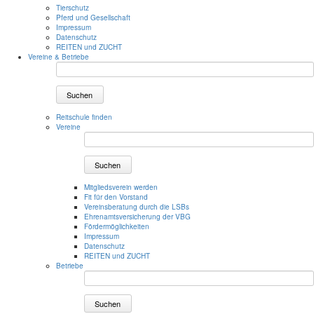
Tierschutz
Pferd und Gesellschaft
Impressum
Datenschutz
REITEN und ZUCHT
Vereine & Betriebe
Suchen
Reitschule finden
Vereine
Suchen
Mitgliedsverein werden
Fit für den Vorstand
Vereinsberatung durch die LSBs
Ehrenamtsversicherung der VBG
Fördermöglichkeiten
Impressum
Datenschutz
REITEN und ZUCHT
Betriebe
Suchen