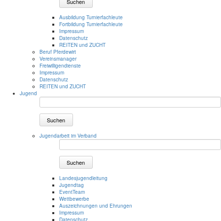
Suchen
Ausbildung Turnierfachleute
Fortbildung Turnierfachleute
Impressum
Datenschutz
REITEN und ZUCHT
Beruf Pferdewirt
Vereinsmanager
Freiwilligendienste
Impressum
Datenschutz
REITEN und ZUCHT
Jugend
Suchen
Jugendarbeit im Verband
Suchen
Landesjugendleitung
Jugendtag
EventTeam
Wettbewerbe
Auszeichnungen und Ehrungen
Impressum
Datenschutz