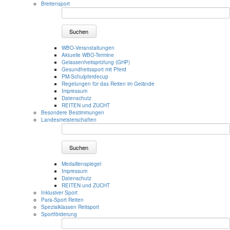
Breitensport
Suchen
WBO-Veranstaltungen
Aktuelle WBO-Termine
Gelassenheitsprüfung (GHP)
Gesundheitssport mit Pferd
PM-Schulpferdecup
Regelungen für das Reiten im Gelände
Impressum
Datenschutz
REITEN und ZUCHT
Besondere Bestimmungen
Landesmeisterschaften
Suchen
Medaillenspiegel
Impressum
Datenschutz
REITEN und ZUCHT
Inklusiver Sport
Para-Sport Reiten
Spezialklassen Reitsport
Sportförderung