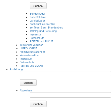
Suchen
Bundeskader
Kaderrichtlinie
Landeskader
Nachwuchskonzeption
8er-Team Berlin-Brandenburg
Training und Betreuung
Impressum
Datenschutz
REITEN und ZUCHT
Turnier der Vorbilder
HIPPOLOGICA
Fremdveranstaltungen
Veterinärmedizin
Impressum
Datenschutz
REITEN und ZUCHT
Ausbildung
Suchen
Abzeichen
Suchen