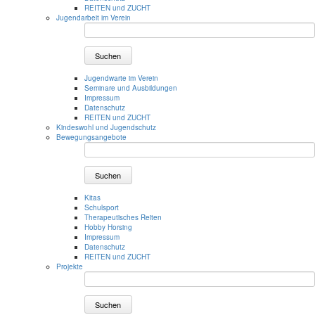
REITEN und ZUCHT
Jugendarbeit im Verein
Suchen
Jugendwarte im Verein
Seminare und Ausbildungen
Impressum
Datenschutz
REITEN und ZUCHT
Kindeswohl und Jugendschutz
Bewegungsangebote
Suchen
Kitas
Schulsport
Therapeutisches Reiten
Hobby Horsing
Impressum
Datenschutz
REITEN und ZUCHT
Projekte
Suchen