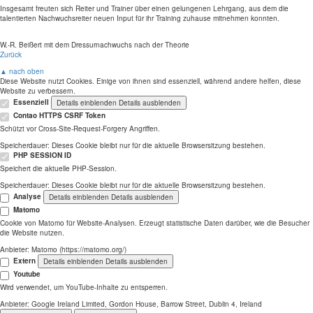
Insgesamt freuten sich Reiter und Trainer über einen gelungenen Lehrgang, aus dem die
talentierten Nachwuchsreiter neuen Input für ihr Training zuhause mitnehmen konnten.
W.-R. Beißert mit dem Dressurnachwuchs nach der Theorie
Zurück
▲ nach oben
Diese Website nutzt Cookies. Einige von ihnen sind essenziell, während andere helfen, diese
Website zu verbessern.
Essenziell
Details einblenden
Details ausblenden
Contao HTTPS CSRF Token
Schützt vor Cross-Site-Request-Forgery Angriffen.
Speicherdauer:
Dieses Cookie bleibt nur für die aktuelle Browsersitzung bestehen.
PHP SESSION ID
Speichert die aktuelle PHP-Session.
Speicherdauer:
Dieses Cookie bleibt nur für die aktuelle Browsersitzung bestehen.
Analyse
Details einblenden
Details ausblenden
Matomo
Cookie von Matomo für Website-Analysen. Erzeugt statistische Daten darüber, wie die Besucher
die Website nutzen.
Anbieter:
Matomo (https://matomo.org/)
Extern
Details einblenden
Details ausblenden
Youtube
Wird verwendet, um YouTube-Inhalte zu entsperren.
Anbieter:
Google Ireland Limited, Gordon House, Barrow Street, Dublin 4, Ireland