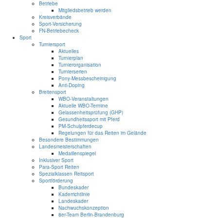
Betriebe
Mitgliedsbetrieb werden
Kreisverbände
Sport-Versicherung
FN-Betriebecheck
Sport
Turniersport
Aktuelles
Turnierplan
Turnierorganisation
Turnierserien
Pony-Messbescheinigung
Anti-Doping
Breitensport
WBO-Veranstaltungen
Aktuelle WBO-Termine
Gelassenheitsprüfung (GHP)
Gesundheitssport mit Pferd
PM-Schulpferdecup
Regelungen für das Reiten im Gelände
Besondere Bestimmungen
Landesmeisterschaften
Medaillenspiegel
Inklusiver Sport
Para-Sport Reiten
Spezialklassen Reitsport
Sportförderung
Bundeskader
Kaderrichtlinie
Landeskader
Nachwuchskonzeption
8er-Team Berlin-Brandenburg