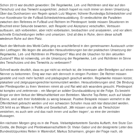
Schon 2015 war deutlich geworden: Die Regelwerke, Leit- und Richtlinien sind klar auf den
Tierschutz und das Tierwohl ausgerichtet. Jedoch hapert es noch immer an deren Umsetzung.
Über das Durchsetzen von Regeln sprach Lutz Wagner, früherer Bundesliga-Schiedsrichter und
nun Koordinator für die Fußball-Schiedsrichterausbildung. Er verdeutlichte die Parallelen
zwischen den Referees im Fußball und Richtern im Pferdesport: beide müssen Situationen im
Bruchteil einer Sekunde bewerten, sich Respekt und Akzeptanz verschaffen, Vertrauen
aufbauen, sich vorbereiten, aber nicht vorbelasten, beobachten und analysieren, und vor allem:
schnelle Entscheidungen treffen und umsetzen. Und all dies in Ruhe, denn diese schafft
wiederum Ruhe auf dem Platz.
Nach der Methode des World-Cafés ging es anschließend in den gemeinsamen Austausch unter
den Leitfragen: Wo liegen die aktuellen Herausforderungen bei der praktischen Umsetzung der
Regelwerke, Leit- und Richtlinien im Pferdesport? Was sind die Ursachen für den aktuellen
Zustand? Was ist notwendig, um die Umsetzung der Regelwerke, Leit- und Richtlinien im Sinne
des Tierschutzes und des Tierwohls zu verbessern?
Schnell wurde deutlich, dass es gar nicht so einfach ist, die Interessen aller Beteiligten auf einen
Nenner zu bekommen. Einig war man sich dennoch in einigen Punkten: Die Richter müssen
gestärkt und noch mehr fachlich und pädagogisch geschult werden. Regelwerke müssen kürzer,
plakativer und zielgruppengerechter kommuniziert werden. Herausforderungen sind: Die Bindung
der Pferdesportler zu ihren Vereinen nimmt ab und Rat wird sich woanders gesucht. Pferdesport
ist komplex und zeitintensiv – ein Mangel an solider Grundausbildung ist die Folge. Es besteht
Angst vor dem Verlust der Wirtschaftlichkeit von Betrieben. Manche Top-Reiter, auch auf lokaler
Ebene, sind sich ihrer Vorbildrolle zu wenig bewusst. Positive Beispiele müssen vermehrt in die
Öffentlichkeit gebracht werden und von schwarzen Schafen muss sich klar distanziert werden.
Oft fehlt es an Wissen in Politik und Gesellschaft. „Wir müssen uns alle als Tierschützer
verstehen, es auch sein und das nach innen und außen tragen“, so eine der zentralen
Aussagen.
Am nächsten Morgen ging es in die Praxis. Vielseitigkeitsreiterin Sandra Auffarth, ihre Stute Con
Cordia, die Biologin und Pferdewissenschaftlerin Dr. Vivian Gabor und der designierte Leiter des
Bundestützpunktes Reiten in Warendorf, Markus Scharmann, gingen der Frage nach, ob