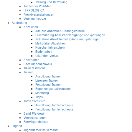
Training und Betreuung
Turnier der Vorbilder
HIPPOLOGICA
Fremdveranstaltungen
Veterinärmedizin
Ausbildung
Abzeichen
Aktuelle Abzeichen-Prüfungstermine
Durchführung Abzeichenlehrgänge und -prüfungen
Teilnahme Abzeichenlehrgänge und -prüfungen
Merkblätter Abzeichen
Kutschenführerschein
Bodenarbeit
Urkunden-Verlust
Berittführer
Sachkundenachweis
Trainerassistent
Trainer
Ausbildung Trainer
Lizenzen Trainer
Fortbildung Trainer
Ergänzungsqualifikationen
Mentoring
Tipps
Turnierfachleute
Ausbildung Turnierfachleute
Fortbildung Turnierfachleute
Beruf Pferdewirt
Vereinsmanager
Freiwilligendienste
Jugend
Jugendarbeit im Verband