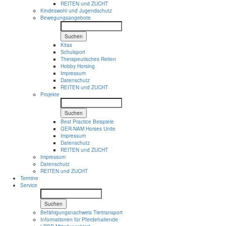
REITEN und ZUCHT
Kindeswohl und Jugendschutz
Bewegungsangebote
Suchen
Kitas
Schulsport
Therapeutisches Reiten
Hobby Horsing
Impressum
Datenschutz
REITEN und ZUCHT
Projekte
Suchen
Best Practice Beispiele
GER-NAM Horses Unite
Impressum
Datenschutz
REITEN und ZUCHT
Impressum
Datenschutz
REITEN und ZUCHT
Termine
Service
Suchen
Befähigungsnachweis Tiertransport
Informationen für Pferdehaltende