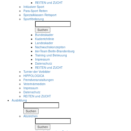
REITEN und ZUCHT
Inklusiver Sport
Para-Sport Reiten
Spezialklassen Reitsport
Sportförderung
Suchen
Bundeskader
Kaderrichtlinie
Landeskader
Nachwuchskonzeption
8er-Team Berlin-Brandenburg
Training und Betreuung
Impressum
Datenschutz
REITEN und ZUCHT
Turnier der Vorbilder
HIPPOLOGICA
Fremdveranstaltungen
Veterinärmedizin
Impressum
Datenschutz
REITEN und ZUCHT
Ausbildung
Suchen
Abzeichen
Suchen