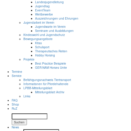
Landesjugendleitung
Jugendtag
EventTeam
Wettbewerbe
Auszeichnungen und Ehrungen
Jugendarbeit im Verein
Jugendwarte im Verein
Seminare und Ausbildungen
Kindeswohl und Jugendschutz
Bewegungsangebote
Kitas
Schulsport
Therapeutisches Reiten
Hobby Horsing
Projekte
Best Practice Beispiele
GER-NAM Horses Unite
Termine
Service
Befähigungsnachweis Tiertransport
Informationen für Pferdehaltende
LPBB-Mitteilungsblatt
Mitteilungsblatt Archiv
Links
FAQ
Shop
RuZ
Suchen
News