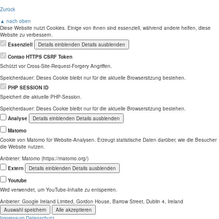
Zurück
▲ nach oben
Diese Website nutzt Cookies. Einige von ihnen sind essenziell, während andere helfen, diese
Website zu verbessern.
Essenziell
Details einblenden
Details ausblenden
Contao HTTPS CSRF Token
Schützt vor Cross-Site-Request-Forgery Angriffen.
Speicherdauer:
Dieses Cookie bleibt nur für die aktuelle Browsersitzung bestehen.
PHP SESSION ID
Speichert die aktuelle PHP-Session.
Speicherdauer:
Dieses Cookie bleibt nur für die aktuelle Browsersitzung bestehen.
Analyse
Details einblenden
Details ausblenden
Matomo
Cookie von Matomo für Website-Analysen. Erzeugt statistische Daten darüber, wie die Besucher
die Website nutzen.
Anbieter:
Matomo (https://matomo.org/)
Extern
Details einblenden
Details ausblenden
Youtube
Wird verwendet, um YouTube-Inhalte zu entsperren.
Anbieter:
Google Ireland Limited, Gordon House, Barrow Street, Dublin 4, Ireland
Auswahl speichern
Alle akzeptieren
Impressum
Datenschutz