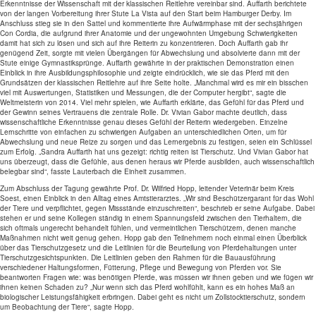
Erkenntnisse der Wissenschaft mit der klassischen Reitlehre vereinbar sind. Auffarth berichtete
von der langen Vorbereitung ihrer Stute La Vista auf den Start beim Hamburger Derby. Im
Anschluss stieg sie in den Sattel und kommentierte ihre Aufwärmphase mit der sechsjährigen
Con Cordia, die aufgrund ihrer Anatomie und der ungewohnten Umgebung Schwierigkeiten
damit hat sich zu lösen und sich auf ihre Reiterin zu konzentrieren. Doch Auffarth gab ihr
genügend Zeit, sorgte mit vielen Übergängen für Abwechslung und absolvierte dann mit der
Stute einige Gymnastiksprünge. Auffarth gewährte in der praktischen Demonstration einen
Einblick in ihre Ausbildungsphilosophie und zeigte eindrücklich, wie sie das Pferd mit den
Grundsätzen der klassischen Reitlehre auf ihre Seite holte. „Manchmal wird es mir ein bisschen
viel mit Auswertungen, Statistiken und Messungen, die der Computer hergibt“, sagte die
Weltmeisterin von 2014. Viel mehr spielen, wie Auffarth erklärte, das Gefühl für das Pferd und
der Gewinn seines Vertrauens die zentrale Rolle. Dr. Vivian Gabor machte deutlich, dass
wissenschaftliche Erkenntnisse genau dieses Gefühl der Reiterin wiedergeben. Einzelne
Lernschritte von einfachen zu schwierigen Aufgaben an unterschiedlichen Orten, um für
Abwechslung und neue Reize zu sorgen und das Lernergebnis zu festigen, seien ein Schlüssel
zum Erfolg. „Sandra Auffarth hat uns gezeigt: richtig reiten ist Tierschutz. Und Vivian Gabor hat
uns überzeugt, dass die Gefühle, aus denen heraus wir Pferde ausbilden, auch wissenschaftlich
belegbar sind“, fasste Lauterbach die Einheit zusammen.
Zum Abschluss der Tagung gewährte Prof. Dr. Wilfried Hopp, leitender Veterinär beim Kreis
Soest, einen Einblick in den Alltag eines Amtstierarztes. „Wir sind Beschützergarant für das Wohl
der Tiere und verpflichtet, gegen Missstände einzuschreiten“, beschrieb er seine Aufgabe. Dabei
stehen er und seine Kollegen ständig in einem Spannungsfeld zwischen den Tierhaltern, die
sich oftmals ungerecht behandelt fühlen, und vermeintlichen Tierschützern, denen manche
Maßnahmen nicht weit genug gehen. Hopp gab den Teilnehmern noch einmal einen Überblick
über das Tierschutzgesetz und die Leitlinien für die Beurteilung von Pferdehaltungen unter
Tierschutzgesichtspunkten. Die Leitlinien geben den Rahmen für die Bauausführung
verschiedener Haltungsformen, Fütterung, Pflege und Bewegung von Pferden vor. Sie
beantworten Fragen wie: was benötigen Pferde, was müssen wir ihnen geben und wie fügen wir
ihnen keinen Schaden zu? „Nur wenn sich das Pferd wohlfühlt, kann es ein hohes Maß an
biologischer Leistungsfähigkeit erbringen. Dabei geht es nicht um Zollstocktierschutz, sondern
um Beobachtung der Tiere“, sagte Hopp.