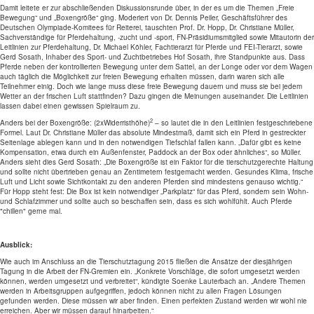
Damit leitete er zur abschließenden Diskussionsrunde über, in der es um die Themen „Freie
Bewegung“ und „Boxengröße“ ging. Moderiert von Dr. Dennis Peiler, Geschäftsführer des
Deutschen Olympiade-Komitees für Reiterei, tauschten Prof. Dr. Hopp, Dr. Christiane Müller,
Sachverständige für Pferdehaltung, -zucht und -sport, FN-Präsidiumsmitglied sowie Mitautorin der
Leitlinien zur Pferdehaltung, Dr. Michael Köhler, Fachtierarzt für Pferde und FEI-Tierarzt, sowie
Gerd Sosath, Inhaber des Sport- und Zuchtbetriebes Hof Sosath, ihre Standpunkte aus. Dass
Pferde neben der kontrollierten Bewegung unter dem Sattel, an der Longe oder vor dem Wagen
auch täglich die Möglichkeit zur freien Bewegung erhalten müssen, darin waren sich alle
Teilnehmer einig. Doch wie lange muss diese freie Bewegung dauern und muss sie bei jedem
Wetter an der frischen Luft stattfinden? Dazu gingen die Meinungen auseinander. Die Leitlinien
lassen dabei einen gewissen Spielraum zu.
2
Anders bei der Boxengröße: (2xWiderristhöhe)
– so lautet die in den Leitlinien festgeschriebene
Formel. Laut Dr. Christiane Müller das absolute Mindestmaß, damit sich ein Pferd in gestreckter
Seitenlage ablegen kann und in den notwendigen Tiefschlaf fallen kann. „Dafür gibt es keine
Kompensation, etwa durch ein Außenfenster, Paddock an der Box oder ähnliches“, so Müller.
Anders sieht dies Gerd Sosath: „Die Boxengröße ist ein Faktor für die tierschutzgerechte Haltung
und sollte nicht übertrieben genau an Zentimetern festgemacht werden. Gesundes Klima, frische
Luft und Licht sowie Sichtkontakt zu den anderen Pferden sind mindestens genauso wichtig.“
Für Hopp steht fest: Die Box ist kein notwendiger „Parkplatz“ für das Pferd, sondern sein Wohn-
und Schlafzimmer und sollte auch so beschaffen sein, dass es sich wohlfühlt. Auch Pferde
"chillen" gerne mal.
Ausblick:
Wie auch im Anschluss an die Tierschutztagung 2015 fließen die Ansätze der diesjährigen
Tagung in die Arbeit der FN-Gremien ein. „Konkrete Vorschläge, die sofort umgesetzt werden
können, werden umgesetzt und verbreitet“, kündigte Soenke Lauterbach an. „Andere Themen
werden in Arbeitsgruppen aufgegriffen, jedoch können nicht zu allen Fragen Lösungen
gefunden werden. Diese müssen wir aber finden. Einen perfekten Zustand werden wir wohl nie
erreichen. Aber wir müssen darauf hinarbeiten.“