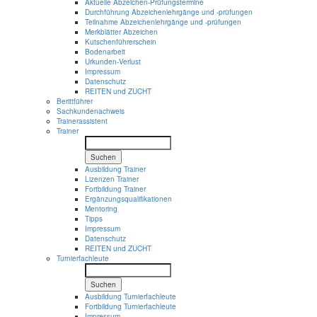
Aktuelle Abzeichen-Prüfungstermine
Durchführung Abzeichenlehrgänge und -prüfungen
Teilnahme Abzeichenlehrgänge und -prüfungen
Merkblätter Abzeichen
Kutschenführerschein
Bodenarbeit
Urkunden-Verlust
Impressum
Datenschutz
REITEN und ZUCHT
Berittführer
Sachkundenachweis
Trainerassistent
Trainer
Suchen
Ausbildung Trainer
Lizenzen Trainer
Fortbildung Trainer
Ergänzungsqualifikationen
Mentoring
Tipps
Impressum
Datenschutz
REITEN und ZUCHT
Turnierfachleute
Suchen
Ausbildung Turnierfachleute
Fortbildung Turnierfachleute
Impressum