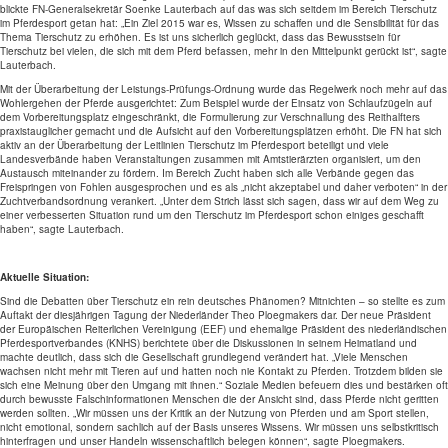
blickte FN-Generalsekretär Soenke Lauterbach auf das was sich seitdem im Bereich Tierschutz
im Pferdesport getan hat: „Ein Ziel 2015 war es, Wissen zu schaffen und die Sensibilität für das
Thema Tierschutz zu erhöhen. Es ist uns sicherlich geglückt, dass das Bewusstsein für
Tierschutz bei vielen, die sich mit dem Pferd befassen, mehr in den Mittelpunkt gerückt ist“, sagte
Lauterbach.
Mit der Überarbeitung der Leistungs-Prüfungs-Ordnung wurde das Regelwerk noch mehr auf das
Wohlergehen der Pferde ausgerichtet: Zum Beispiel wurde der Einsatz von Schlaufzügeln auf
dem Vorbereitungsplatz eingeschränkt, die Formulierung zur Verschnallung des Reithalfters
praxistauglicher gemacht und die Aufsicht auf den Vorbereitungsplätzen erhöht. Die FN hat sich
aktiv an der Überarbeitung der Leitlinien Tierschutz im Pferdesport beteiligt und viele
Landesverbände haben Veranstaltungen zusammen mit Amtstierärzten organisiert, um den
Austausch miteinander zu fördern. Im Bereich Zucht haben sich alle Verbände gegen das
Freispringen von Fohlen ausgesprochen und es als „nicht akzeptabel und daher verboten“ in der
Zuchtverbandsordnung verankert. „Unter dem Strich lässt sich sagen, dass wir auf dem Weg zu
einer verbesserten Situation rund um den Tierschutz im Pferdesport schon einiges geschafft
haben“, sagte Lauterbach.
Aktuelle Situation:
Sind die Debatten über Tierschutz ein rein deutsches Phänomen? Mitnichten – so stellte es zum
Auftakt der diesjährigen Tagung der Niederländer Theo Ploegmakers dar. Der neue Präsident
der Europäischen Reiterlichen Vereinigung (EEF) und ehemalige Präsident des niederländischen
Pferdesportverbandes (KNHS) berichtete über die Diskussionen in seinem Heimatland und
machte deutlich, dass sich die Gesellschaft grundlegend verändert hat. „Viele Menschen
wachsen nicht mehr mit Tieren auf und hatten noch nie Kontakt zu Pferden. Trotzdem bilden sie
sich eine Meinung über den Umgang mit ihnen.“ Soziale Medien befeuern dies und bestärken oft
durch bewusste Falschinformationen Menschen die der Ansicht sind, dass Pferde nicht geritten
werden sollten. „Wir müssen uns der Kritik an der Nutzung von Pferden und am Sport stellen,
nicht emotional, sondern sachlich auf der Basis unseres Wissens. Wir müssen uns selbstkritisch
hinterfragen und unser Handeln wissenschaftlich belegen können“, sagte Ploegmakers.