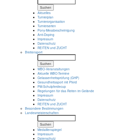
Suchen
Aktuelles
Turnierplan
Turnierorganisation
Turnierserien
Pony-Messbescheinigung
Anti-Doping
Impressum
Datenschutz
REITEN und ZUCHT
Breitensport
Suchen
WBO-Veranstaltungen
Aktuelle WBO-Termine
Gelassenheitsprüfung (GHP)
Gesundheitssport mit Pferd
PM-Schulpferdecup
Regelungen für das Reiten im Gelände
Impressum
Datenschutz
REITEN und ZUCHT
Besondere Bestimmungen
Landesmeisterschaften
Suchen
Medaillenspiegel
Impressum
Datenschutz