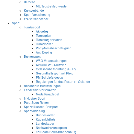
Betriebe
Mitgliedsbetrieb werden
Kreisverbände
Sport-Versicherung
FN-Betriebecheck
Sport
Turniersport
Aktuelles
Turnierplan
Turnierorganisation
Turnierserien
Pony-Messbescheinigung
Anti-Doping
Breitensport
WBO-Veranstaltungen
Aktuelle WBO-Termine
Gelassenheitsprüfung (GHP)
Gesundheitssport mit Pferd
PM-Schulpferdecup
Regelungen für das Reiten im Gelände
Besondere Bestimmungen
Landesmeisterschaften
Medaillenspiegel
Inklusiver Sport
Para-Sport Reiten
Spezialklassen Reitsport
Sportförderung
Bundeskader
Kaderrichtlinie
Landeskader
Nachwuchskonzeption
8er-Team Berlin-Brandenburg