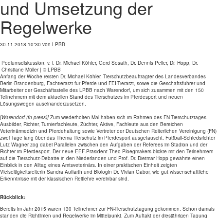
und Umsetzung der
Regelwerke
30.11.2018 10:30
von LPBB
Podiumsdiskussion: v. l. Dr. Michael Köhler, Gerd Sosath, Dr. Dennis Peiler, Dr. Hopp, Dr.
Christiane Müller | © LPBB
Anfang der Woche reisten Dr. Michael Köhler, Tierschutzbeauftragter des Landesverbandes
Berlin-Brandenburg, Fachtierarzt für Pferde und FEI-Tierarzt, sowie die Geschäftsführer und
Mitarbeiter der Geschäftsstelle des LPBB nach Warendorf, um sich zusammen mit den 150
Teilnehmern mit dem aktuellen Stand des Tierschutzes im Pferdesport und neuen
Lösungswegen auseinanderzusetzen.
[Warendorf (fn-press)]
Zum wiederholten Mal haben sich im Rahmen des FN-Tierschutztages
Ausbilder, Richter, Turnierfachleute, Züchter, Aktive, Fachleute aus den Bereichen
Veterinärmedizin und Pferdehaltung sowie Vertreter der Deutschen Reiterlichen Vereinigung (FN)
zwei Tage lang über das Thema Tierschutz im Pferdesport ausgetauscht. Fußball-Schiedsrichter
Lutz Wagner zog dabei Parallelen zwischen den Aufgaben der Referees im Stadion und der
Richter im Pferdesport. Der neue EEF-Präsident Theo Ploegmakers blickte mit den Teilnehmern
auf die Tierschutz-Debatte in den Niederlanden und Prof. Dr. Dietmar Hopp gewährte einen
Einblick in den Alltag eines Amtsveterinärs. In einer praktischen Einheit zeigten
Vielseitigkeitsreiterin Sandra Auffarth und Biologin Dr. Vivian Gabor, wie gut wissenschaftliche
Erkenntnisse mit der klassischen Reitlehre vereinbar sind.
Rückblick:
Bereits im Jahr 2015 waren 130 Teilnehmer zur FN-Tierschutztagung gekommen. Schon damals
standen die Richtlinien und Regelwerke im Mittelpunkt. Zum Auftakt der diesjährigen Tagung